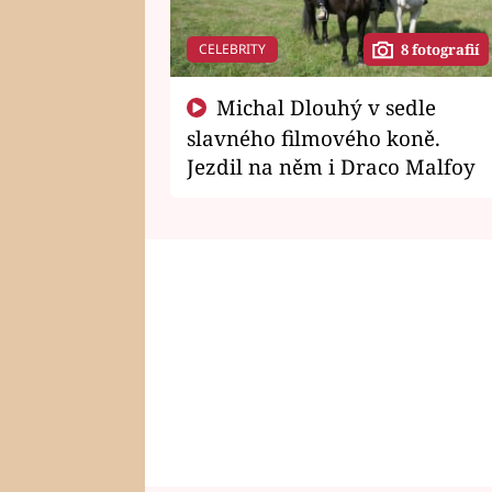
CELEBRITY
8 fotografií
Michal Dlouhý v sedle
slavného filmového koně.
Jezdil na něm i Draco Malfoy