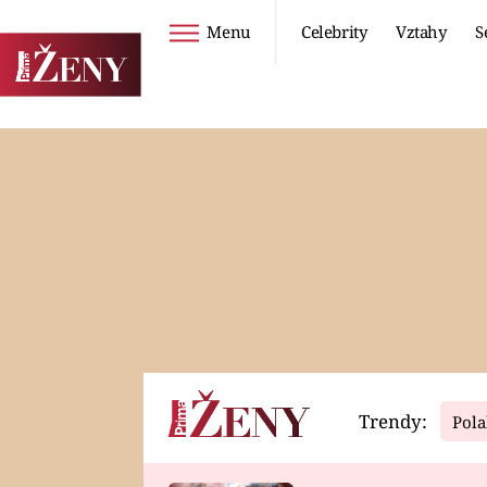
Menu
Celebrity
Vztahy
S
Seriály
Životní styl
ZOO
DIETY A HUBNUTÍ
PROSTŘENO!
CESTOVÁNÍ A
DOVOLENÁ
DUCH
ZDRAVÍ
Trendy:
Pola
Horoskopy
Video
ASTROČLÁNKY
SERIÁLY