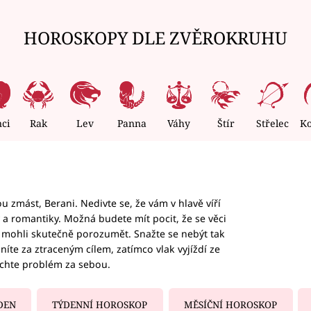
HOROSKOPY DLE ZVĚROKRUHU
nci
Rak
Lev
Panna
Váhy
Štír
Střelec
K
 zmást, Berani. Nedivte se, že vám v hlavě víří
ky a romantiky. Možná budete mít pocit, že se věci
jim mohli skutečně porozumět. Snažte se nebýt tak
honíte za ztraceným cílem, zatímco vlak vyjíždí ze
echte problém za sebou.
DEN
TÝDENNÍ HOROSKOP
MĚSÍČNÍ HOROSKOP