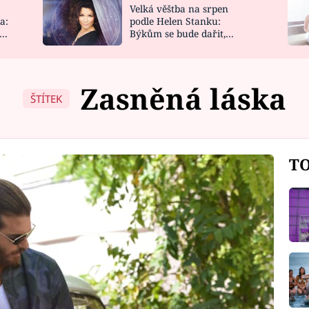
Velká věštba na srpen
NOVINKY
ZAHRADA
a:
podle Helen Stanku:
y
Býkům se bude dařit,
VIDEORECEPTY
DESIGN
Vodnáře čeká jízda
Zasněná láska
ŠTÍTEK
TO