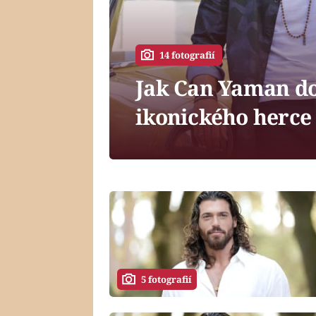
14 fotografií
Jak Can Yaman do
ikonického herce
5 fotografií