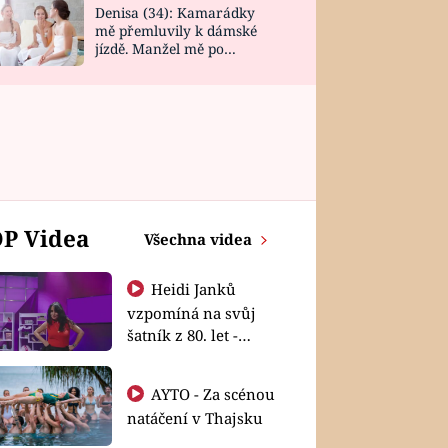
Denisa (34): Kamarádky
mě přemluvily k dámské
jízdě. Manžel mě po
návratu zaskočil
P Videa
Všechna videa
Heidi Janků
vzpomíná na svůj
šatník z 80. let -
Shopaholičky
AYTO - Za scénou
natáčení v Thajsku