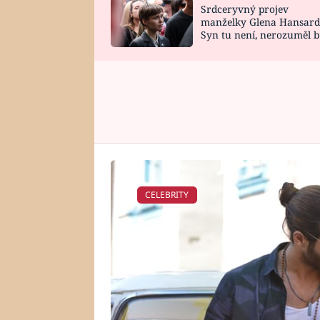
Srdceryvný projev
SNÁŘ
CELEBRITY
manželky Glena Hansard
Syn tu není, nerozuměl b
HOROSKOP NA
VAŘENÍ
tomu, vysvětlila
ROK 2023
CELEBRITY