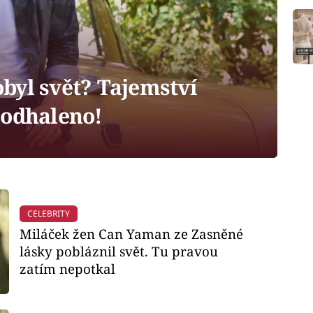
byl svět? Tajemství
 odhaleno!
CELEBRITY
Miláček žen Can Yaman ze Zasněné
lásky pobláznil svět. Tu pravou
zatím nepotkal