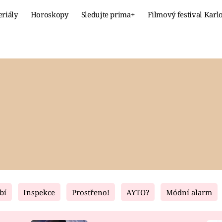
eriály
Horoskopy
Sledujte prima+
Filmový festival Karl
Celebrity
Recept
MÓDA A KRÁSA
HLAVNÍ JÍ
VZTAHY A SEX
SLADKÉ
PRIMA MAMINKA
ZDRAVÉ
bí
Inspekce
Prostřeno!
AYTO?
Módní alarm
Fresh
Living
RECEPTY
BYDLENÍ