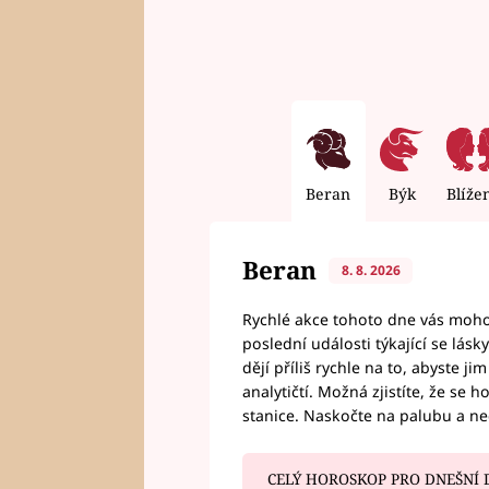
Beran
Býk
Blíže
Beran
8. 8. 2026
Rychlé akce tohoto dne vás mohou
poslední události týkající se lás
dějí příliš rychle na to, abyste 
analytičtí. Možná zjistíte, že se 
stanice. Naskočte na palubu a n
CELÝ HOROSKOP PRO DNEŠNÍ 