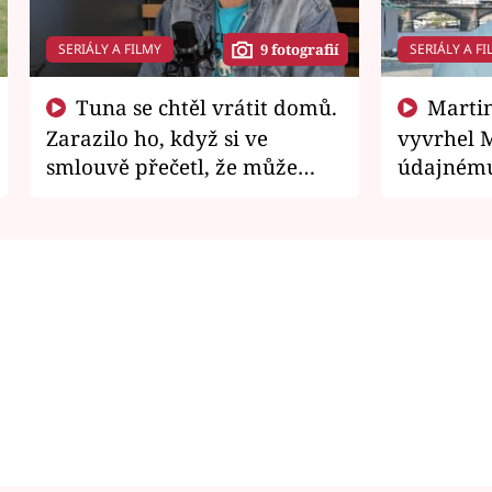
SERIÁLY A FILMY
SERIÁLY A FI
9 fotografií
Tuna se chtěl vrátit domů.
Martin Písařík jako
Zarazilo ho, když si ve
vyvrhel 
smlouvě přečetl, že může
údajnému
zemřít
je v nemil