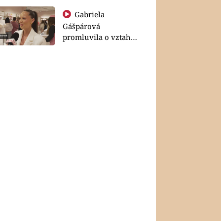
Gabriela
Gášpárová
promluvila o vztahu
a zakládání rodiny