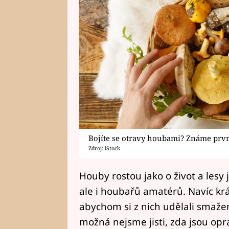
Bojíte se otravy houbami? Známe prv
Zdroj: iStock
Houby rostou jako o život a lesy
ale i houbařů amatérů. Navíc kr
abychom si z nich udělali smažen
možná nejsme jisti, zda jsou opr