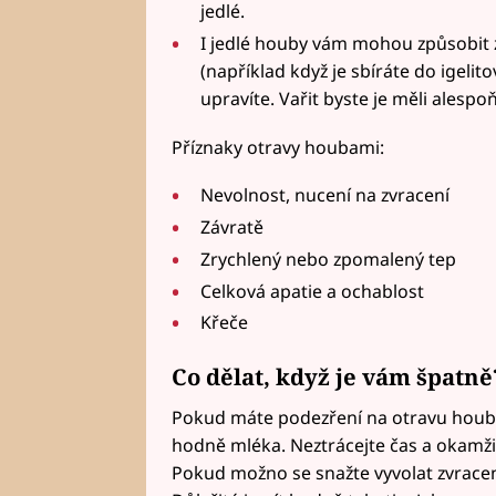
jedlé.
I jedlé houby vám mohou způsobit z
(například když je sbíráte do igeli
upravíte. Vařit byste je měli alespo
Příznaky otravy houbami:
Nevolnost, nucení na zvracení
Závratě
Zrychlený nebo zpomalený tep
Celková apatie a ochablost
Křeče
Co dělat, když je vám špatně
Pokud máte podezření na otravu houb
hodně mléka. Neztrácejte čas a okamži
Pokud možno se snažte vyvolat zvracení