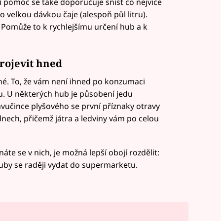
ní pomoc se také doporučuje sníst co nejvíce
ho velkou dávkou čaje (alespoň půl litru).
ů. Pomůže to k rychlejšímu určení hub a k
rojevit hned
é. To, že vám není ihned po konzumaci
u. U některých hub je působení jedu
vučince plyšového se první příznaky otravy
nech, přičemž játra a ledviny vám po celou
te se v nich, je možná lepší obojí rozdělit:
houby se raději vydat do supermarketu.