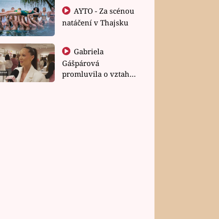
AYTO - Za scénou
natáčení v Thajsku
Gabriela
Gášpárová
promluvila o vztahu
a zakládání rodiny