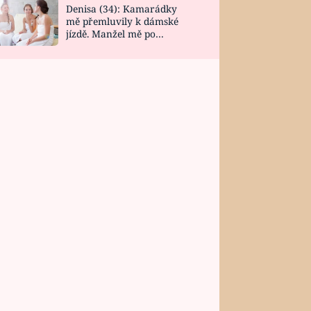
Denisa (34): Kamarádky
mě přemluvily k dámské
jízdě. Manžel mě po
návratu zaskočil