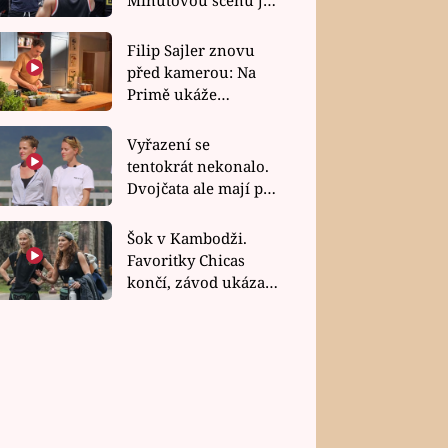
bez dubla
Filip Sajler znovu
před kamerou: Na
Primě ukáže
poctivou kuchyni i
rychlé recepty
Vyřazení se
tentokrát nekonalo.
Dvojčata ale mají po
uzavření třetí etapy
závodu nůž na krku
Šok v Kambodži.
Favoritky Chicas
končí, závod ukázal
svou nejtvrdší tvář