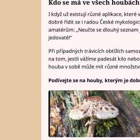
Kdo se má ve všech houbách
I když už existují různé aplikace, kter
dobré řídit se i radou České mykolog
amatérům: „Neučte se dlouhý seznam j
jedovaté!“
Při případných trávicích obtížích samoz
na tom, jestli vážíme padesát kilo nebo
houba v sobě může mít různé množství 
Podívejte se na houby, kterým je dobr