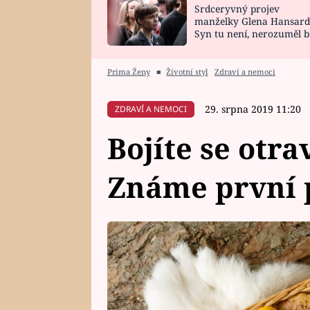
Srdceryvný projev
SNÁŘ
CELEBRITY
manželky Glena Hansard
Syn tu není, nerozuměl b
HOROSKOP NA
VAŘENÍ
tomu, vysvětlila
ROK 2023
Prima Ženy
■
Životní styl
Zdraví a nemoci
29. srpna 2019 11:20
ZDRAVÍ A NEMOCI
Bojíte se otr
Známe první