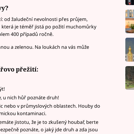
vy?
: od žaludeční nevolnosti přes průjem,
, která je téměř jistá po požití muchomůrky
kolem 400 případů ročně.
nou a zelenou. Na loukách na vás může
řovo přežití:
ýt!
y, u nich hůř poznáte druh!
lnic nebo v průmyslových oblastech. Houby do
emickou kontaminaci.
áte jistotu, že je to zkušený houbař, berte
 bezpečně poznáte, o jaký jde druh a zda jsou