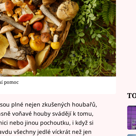
ní pomoc
TO
 jsou plné nejen zkušených houbařů,
ásně voňavé houby svádějí k tomu,
ici nebo jinou pochoutku, i když si
avdu všechny jedlé víckrát než jen