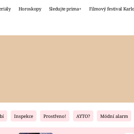
eriály
Horoskopy
Sledujte prima+
Filmový festival Karl
Celebrity
Recept
MÓDA A KRÁSA
HLAVNÍ JÍ
VZTAHY A SEX
SLADKÉ
PRIMA MAMINKA
ZDRAVÉ
bí
Inspekce
Prostřeno!
AYTO?
Módní alarm
Fresh
Living
RECEPTY
BYDLENÍ