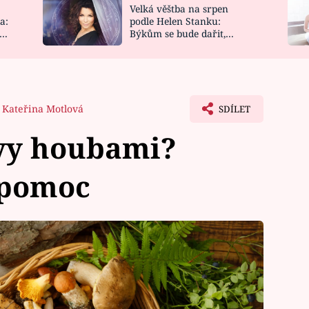
Velká věštba na srpen
NOVINKY
ZAHRADA
a:
podle Helen Stanku:
y
Býkům se bude dařit,
VIDEORECEPTY
DESIGN
Vodnáře čeká jízda
Kateřina Motlová
SDÍLET
avy houbami?
 pomoc