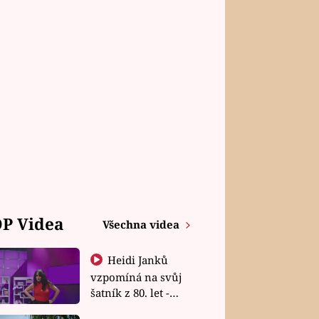
P Videa
Všechna videa
Heidi Janků
vzpomíná na svůj
šatník z 80. let -
Shopaholičky