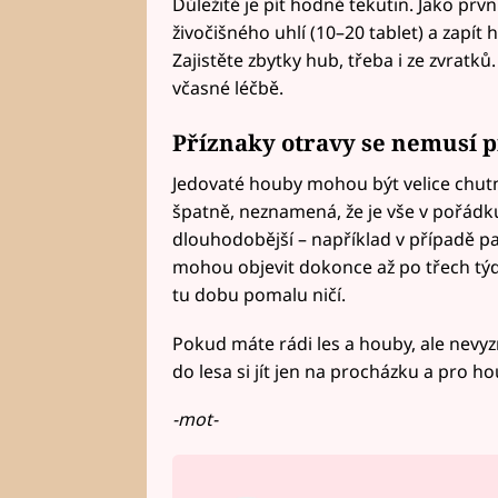
Důležité je pít hodně tekutin. Jako prv
živočišného uhlí (10–20 tablet) a zapít 
Zajistěte zbytky hub, třeba i ze zvratk
včasné léčbě.
Příznaky otravy se nemusí p
Jedovaté houby mohou být velice chutn
špatně, neznamená, že je vše v pořádk
dlouhodobější – například v případě pa
mohou objevit dokonce až po třech týd
tu dobu pomalu ničí.
Pokud máte rádi les a houby, ale nevyzná
do lesa si jít jen na procházku a pro 
-mot-