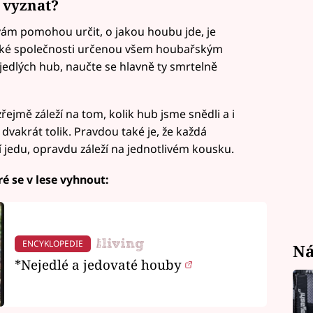
 vyznat?
é vám pomohou určit, o jakou houbu jde, je
ické společnosti určenou všem houbařským
edlých hub, naučte se hlavně ty smrtelně
řejmě záleží na tom, kolik hub jsme snědli a i
 dvakrát tolik. Pravdou také je, že každá
jedu, opravdu záleží na jednotlivém kousku.
é se v lese vyhnout:
ENCYKLOPEDIE
Ná
*Nejedlé a jedovaté houby