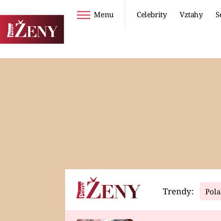
Menu
Celebrity
Vztahy
S
Seriály
Životní styl
ZOO
DIETY A HUBNUTÍ
PROSTŘENO!
CESTOVÁNÍ A
DOVOLENÁ
DUCH
ZDRAVÍ
Trendy:
Pola
Horoskopy
Video
ASTROČLÁNKY
SERIÁLY