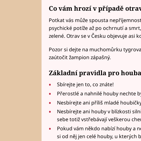
Co vám hrozí v případě otra
Potkat vás může spousta nepříjemností
psychické potíže až po ochrnutí a smrt
zelené. Otrav se v Česku objevuje asi 
Pozor si dejte na muchomůrku tygrova
zaútočit žampion zápašný.
Základní pravidla pro houba
Sbírejte jen to, co znáte!
Přerostlé a nahnilé houby nechte b
Nesbírejte ani příliš mladé houbičk
Nesbírejte ani houby v blízkosti si
sebe totiž vstřebávají veškerou ch
Pokud vám někdo nabízí houby a nem
si od něj jen celé houby, u kterých