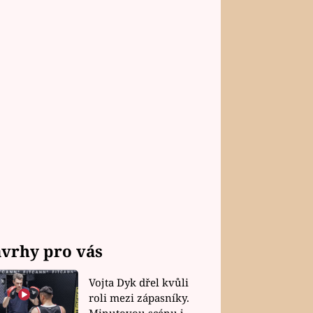
vrhy pro vás
Vojta Dyk dřel kvůli
roli mezi zápasníky.
Minutovou scénu jel