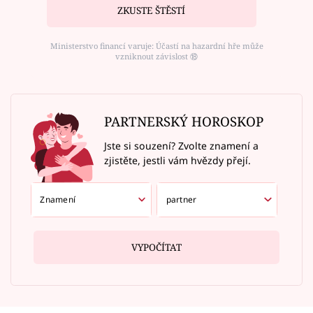
ZKUSTE ŠTĚSTÍ
Ministerstvo financí varuje: Účastí na hazardní hře může
vzniknout závislost ⑱
PARTNERSKÝ HOROSKOP
Jste si souzení? Zvolte znamení a
zjistěte, jestli vám hvězdy přejí.
VYPOČÍTAT