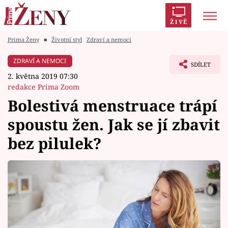
ŽIVĚ
Prima Ženy
■
Životní styl
Zdraví a nemoci
Trendy:
Polabí
Inspekce
Prostřeno!
AYTO?
ZDRAVÍ A NEMOCI
SDÍLET
Módní alarm
Zrádci
Proměny
2. května 2019 07:30
redakce Prima Zoom
Bolestivá menstruace trápí
spoustu žen. Jak se jí zbavit
Témata
bez pilulek?
Celebrity
Vztahy
Seriály