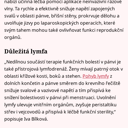
nabízí účinná léčba pomocí aplikace neinvazivní rázové
vlny. Ta rychle a efektivně snižuje napětí zapojených
svalů v oblasti pánve, břišní stěny, prokrvuje dělohu a
uvolňuje jizvy po laparoskopických operacích, které
svým tahem mohou také ovlivňovat funkci reprodukční
orgánů.
Důležitá lymfa
„Nedílnou součástí terapie funkčních bolestí v pánvi je
také přístrojová lymfodrenáž. Ženy mívají patrný otok v
oblasti křížové kosti, boků a stehen.
Pohyb lymfy
z
dolních končetin a pánve směrem do krevního řečiště
snižuje svalové a vazivové napětí a tím přispívá ke
snížení bolestivosti v pánvi při menstruaci. Uvolnění
lymfy ulevuje vnitřním orgánům, zvyšuje peristaltiku
střev i vejcovodů a přispívá k léčbě funkční sterility,“
popisuje Iva Bílková.