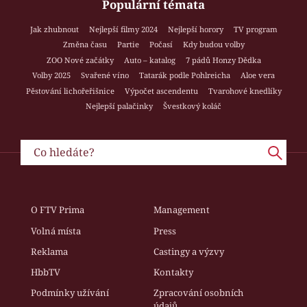
Populární témata
Jak zhubnout
Nejlepší filmy 2024
Nejlepší horory
TV program
Změna času
Partie
Počasí
Kdy budou volby
ZOO Nové začátky
Auto – katalog
7 pádů Honzy Dědka
Volby 2025
Svařené víno
Tatarák podle Pohlreicha
Aloe vera
Pěstování lichořeřišnice
Výpočet ascendentu
Tvarohové knedlíky
Nejlepší palačinky
Švestkový koláč
O FTV Prima
Management
Volná místa
Press
Reklama
Castingy a výzvy
HbbTV
Kontakty
Podmínky užívání
Zpracování osobních
údajů