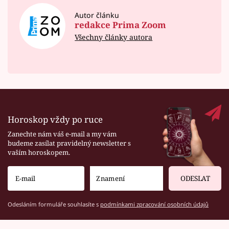
Autor článku
redakce Prima Zoom
Všechny články autora
Horoskop vždy po ruce
Zanechte nám váš e-mail a my vám
budeme zasílat pravidelný newsletter s
vaším horoskopem.
ODESLAT
Odesláním formuláře souhlasíte s
podmínkami zpracování osobních údajů