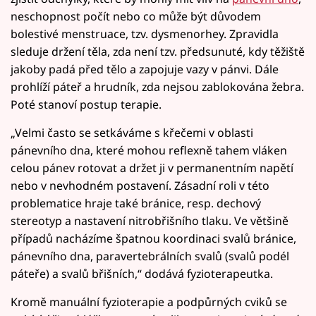
neschopnost počít nebo co může být důvodem
bolestivé menstruace, tzv. dysmenorhey. Zpravidla
sleduje držení těla, zda není tzv. předsunuté, kdy těžiště
jakoby padá před tělo a zapojuje vazy v pánvi. Dále
prohlíží páteř a hrudník, zda nejsou zablokována žebra.
Poté stanoví postup terapie.
„Velmi často se setkáváme s křečemi v oblasti
pánevního dna, které mohou reflexně tahem vláken
celou pánev rotovat a držet ji v permanentním napětí
nebo v nevhodném postavení. Zásadní roli v této
problematice hraje také bránice, resp. dechový
stereotyp a nastavení nitrobřišního tlaku. Ve většině
případů nacházíme špatnou koordinaci svalů bránice,
pánevního dna, paravertebrálních svalů (svalů podél
páteře) a svalů břišních,“ dodává fyzioterapeutka.
Kromě manuální fyzioterapie a podpůrných cviků se