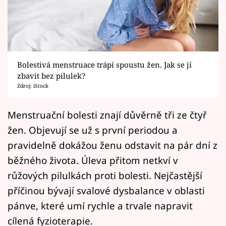
Horoskopy
Sledujte prima+
Filmový festival Karlovy Vary
Bolestivá menstruace trápí spoustu žen. Jak se jí
Pořady
zbavit bez pilulek?
Zdroj: iStock
Mámy sobě
Menstruační bolesti znají důvěrně tři ze čtyř
žen. Objevují se už s první periodou a
Přihlášení
pravidelně dokážou ženu odstavit na pár dní z
běžného života. Úleva přitom netkví v
Sledujte nás
růžových pilulkách proti bolesti. Nejčastější
příčinou bývají svalové dysbalance v oblasti
pánve, které umí rychle a trvale napravit
cílená fyzioterapie.