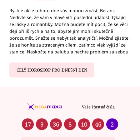
Rychlé akce tohoto dne vás mohou zmást, Berani.
Nedivte se, že vám v hlavě víří poslední události týkající
se lásky a romantiky. Možná budete mít pocit, že se věci
dějí příliš rychle na to, abyste jim mohli skutečně
porozumět. Snažte se nebýt tak analytičtí. Možná zjistíte,
že se honíte za ztraceným cílem, zatímco vlak vyjíždí ze
stanice. Naskočte na palubu a nechte problém za sebou.
CELÝ HOROSKOP PRO DNEŠNÍ DEN
Vaše šťastná čísla
17
9
36
8
10
46
2