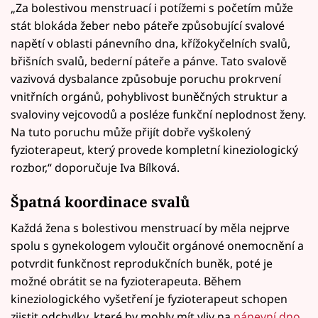
„Za bolestivou menstruací i potížemi s početím může
stát blokáda žeber nebo páteře způsobující svalové
napětí v oblasti pánevního dna, křížokyčelních svalů,
břišních svalů, bederní páteře a pánve. Tato svalově
vazivová dysbalance způsobuje poruchu prokrvení
vnitřních orgánů, pohyblivost buněčných struktur a
svaloviny vejcovodů a posléze funkční neplodnost ženy.
Na tuto poruchu může přijít dobře vyškolený
fyzioterapeut, který provede kompletní kineziologický
rozbor,“ doporučuje Iva Bílková.
Špatná koordinace svalů
Každá žena s bolestivou menstruací by měla nejprve
spolu s gynekologem vyloučit orgánové onemocnění a
potvrdit funkčnost reprodukčních buněk, poté je
možné obrátit se na fyzioterapeuta. Během
kineziologického vyšetření je fyzioterapeut schopen
zjistit odchylky, které by mohly mít vliv na
pánevní dno
,