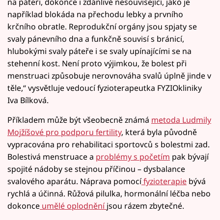
na páteři, dokonce i zdánlivě nesouvisející, jako je
například blokáda na přechodu lebky a prvního
krčního obratle. Reprodukční orgány jsou spjaty se
svaly pánevního dna a funkčně souvisí s bránicí,
hlubokými svaly páteře i se svaly upínajícími se na
stehenní kost. Není proto výjimkou, že bolest při
menstruaci způsobuje nerovnováha svalů úplně jinde v
těle,“ vysvětluje vedoucí fyzioterapeutka FYZIOkliniky
Iva Bílková.
Příkladem může být všeobecně známá
metoda Ludmily
Mojžíšové pro podporu fertility
, která byla původně
vypracována pro rehabilitaci sportovců s bolestmi zad.
Bolestivá menstruace a
problémy s početím
pak bývají
spojité nádoby se stejnou příčinou – dysbalance
svalového aparátu. Náprava pomocí
fyzioterapie
bývá
rychlá a účinná. Růžová pilulka, hormonální léčba nebo
dokonce
umělé oplodnění
jsou rázem zbytečné.