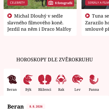
CELEBRITY
SERIÁLY A FIL
8 fotografií
Michal Dlouhý v sedle
Tuna se chtěl vrátit domů.
slavného filmového koně.
Zarazilo ho
Jezdil na něm i Draco Malfoy
smlouvě př
zemřít
HOROSKOPY DLE ZVĚROKRUHU
Beran
Býk
Blíženci
Rak
Lev
Panna
V
Beran
8. 8. 2026