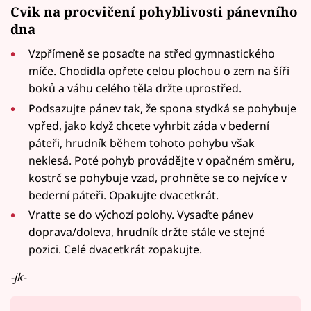
Cvik na procvičení pohyblivosti pánevního
dna
Vzpřímeně se posaďte na střed gymnastického
míče. Chodidla opřete celou plochou o zem na šíři
boků a váhu celého těla držte uprostřed.
Podsazujte pánev tak, že spona stydká se pohybuje
vpřed, jako když chcete vyhrbit záda v bederní
páteři, hrudník během tohoto pohybu však
neklesá. Poté pohyb provádějte v opačném směru,
kostrč se pohybuje vzad, prohněte se co nejvíce v
bederní páteři. Opakujte dvacetkrát.
Vraťte se do výchozí polohy. Vysaďte pánev
doprava/doleva, hrudník držte stále ve stejné
pozici. Celé dvacetkrát zopakujte.
-jk-