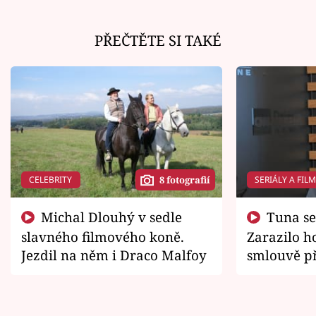
PŘEČTĚTE SI TAKÉ
CELEBRITY
SERIÁLY A FIL
8 fotografií
Michal Dlouhý v sedle
Tuna se chtěl vrátit domů.
slavného filmového koně.
Zarazilo ho
Jezdil na něm i Draco Malfoy
smlouvě př
zemřít