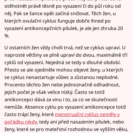
otěhotnět právě těsně po vysazení či do půl roku od
něj. Pak se šance opět začíná snižovat. Těch žen, u
kterých ovulační cyklus funguje dobře ihned po
vysazení antikoncepčních pilulek, je ale jen zhruba 20
%.
U ostatních žen vždy chvíli trvá, než se cyklus upraví. U
naprosté většiny se plně upraví do dvou, maximálně tří
cyklů od vysazení. Nejedná se tedy o dlouhé období.
Přesto se ale ojediněle mohou objevit ženy, u kterých
se cyklus nenastartuje vůbec a zůstanou neplodné.
Procento těchto žen nelze jednoznačně odhadnout,
jejich počet je však velice nízký. Často se totiž
antikoncepci dává za vinu i to, za co ve skutečnosti
nemůže. Absence cyklu po vysazení antikoncepce totiž
často trápí ženy, které
menstruační cyklus neměly v
pořádku nikdy
, tedy ani před nasazením pilulek, nebo
ženy, které se pro mateřství rozhodnou ve vyšším věku,