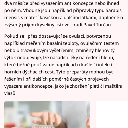
dva měsíce před vysazením antikoncepce nebo ihned
po něm. Vhodné jsou například přípravky typu Sarapis
mensis s mateří kašičkou a dalšími látkami, doplněné o
zvýšený příjem kyseliny listové," radí Pavel Turčan.
Pokud se i přes dostavující se ovulaci, potvrzenou
například měřením bazální teploty, ovulačním testem
nebo ultrazvukovým vyšetřením, zmíněný hlenovitý
výtok neobjevuje, lze nasadit i léky na ředění hlenu,
které běžně používáme například u kašle či infekcí
horních dýchacích cest. Tyto preparáty mohou být
řešením i při dalších poměrně častých projevech
vysazení antikoncepce, jako je zhoršení pleti či maštění
vlasů.