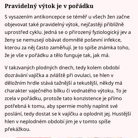
Pravidelný výtok je v pořádku
S vysazením antikoncepce se téměř u všech žen začne
objevovat také pravidelný výtok, nejčastěji přibližně
uprostřed cyklu. Jedná se o přirozený fyziologický jev a
ženy se nemusejí obávat domnělé poševní infekce,
kterou za něj často zaměňují. Je to spíše známka toho,
že je vše v pořádku a tělo funguje tak, jak má.
V takzvaných plodných dnech, tedy kolem období
dozrávání vajíčka a zvláště při ovulaci, se hlen v
děložním hrdle stává tažnější a tekutější, někdy má
charakter vaječného bílku či vodnatého výtoku. To je
zcela v pořádku, protože tato konzistence je přímo
potřebná k tomu, aby spermie mohly naplnit své
poslání, tedy dostat se k vajíčku a oplodnit jej. Hustější
hlen v neplodném období jim je v tomto spíše
překážkou.