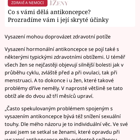
ZDRAVÍ A NEMOCI
Co s vámi dělá antikoncepce?
Prozradíme vám i její skryté účinky
Vysazení mohou doprovázet zdravotní potíže
Vysazení hormonální antikoncepce se pojí také s
některými typickými zdravotními obtížemi. U téměř
všech žen se nejčastěji objevují silnější bolesti jak v
průběhu cyklu, zvláště před a při ovulaci, tak při
menstruaci. A to dokonce i u žen, které takové
problémy dříve neměly. V naprosté většině se tato
obtíž ale do dvou až tří měsíců upraví.
„Často spekulovaným problémem spojeným s
vysazením antikoncepce bývá též snížení sexuální
touhy. Dle mého názoru je to individuální věc. Ve své
praxi jsem se setkal se ženami, které opravdu při
vysazení antikoncepce měly evidentně sníženou