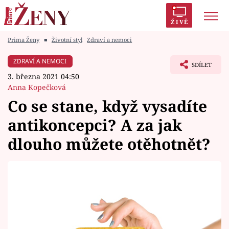
ŽIVĚ
Prima Ženy
■
Životní styl
Zdraví a nemoci
Trendy:
Polabí
Inspekce
Prostřeno!
AYTO?
ZDRAVÍ A NEMOCI
SDÍLET
Módní alarm
Zrádci
Proměny
3. března 2021 04:50
Anna Kopečková
Co se stane, když vysadíte
antikoncepci? A za jak
Témata
dlouho můžete otěhotnět?
Celebrity
Vztahy
Seriály