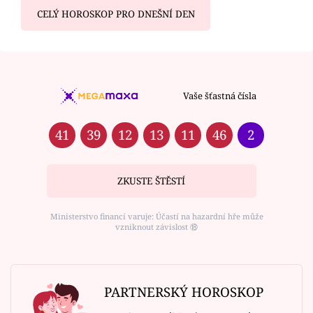
CELÝ HOROSKOP PRO DNEŠNÍ DEN
Vaše šťastná čísla
41
39
12
13
11
46
2
ZKUSTE ŠTĚSTÍ
Ministerstvo financí varuje: Účastí na hazardní hře může
vzniknout závislost ⑱
PARTNERSKÝ HOROSKOP