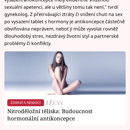
sexuální apetenci, ale u většiny tomu tak není," tvrdí
gynekolog. Z přetrvávající ztráty či snížení chuti na sex
po vysazení tablet s hormony je antikoncepce částečně
obviňována neprávem, neboť ji může vyvolat rovněž
dlouhodobý stres, nezdravý životní styl a partnerské
problémy či konflikty.
ZDRAVÍ A NEMOCI
Nitroděložní tělíska: Budoucnost
hormonální antikoncepce