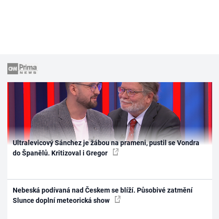
Ultralevicový Sánchez je žábou na prameni, pustil se Vondra
do Španělů. Kritizoval i Gregor
Nebeská podívaná nad Českem se blíží. Působivé zatmění
Slunce doplní meteorická show