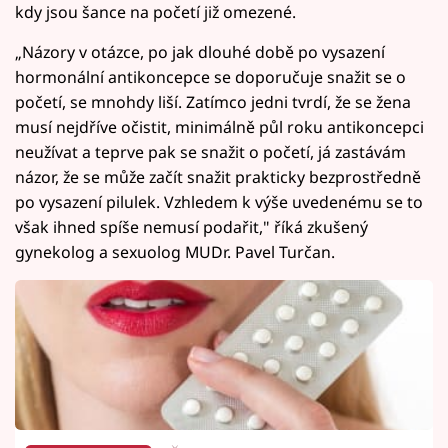
kdy jsou šance na početí již omezené.
„Názory v otázce, po jak dlouhé době po vysazení
hormonální antikoncepce se doporučuje snažit se o
početí, se mnohdy liší. Zatímco jedni tvrdí, že se žena
musí nejdříve očistit, minimálně půl roku antikoncepci
neužívat a teprve pak se snažit o početí, já zastávám
názor, že se může začít snažit prakticky bezprostředně
po vysazení pilulek. Vzhledem k výše uvedenému se to
však ihned spíše nemusí podařit," říká zkušený
gynekolog a sexuolog MUDr. Pavel Turčan.