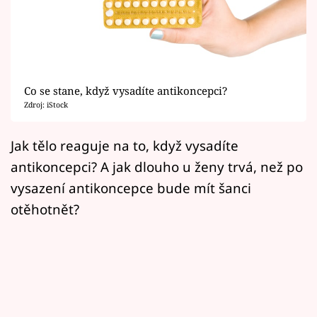
Horoskopy
Sledujte prima+
Filmový festival Karlovy Vary
Co se stane, když vysadíte antikoncepci?
Pořady
Zdroj: iStock
Mámy sobě
Jak tělo reaguje na to, když vysadíte
antikoncepci? A jak dlouho u ženy trvá, než po
Přihlášení
vysazení antikoncepce bude mít šanci
otěhotnět?
Sledujte nás