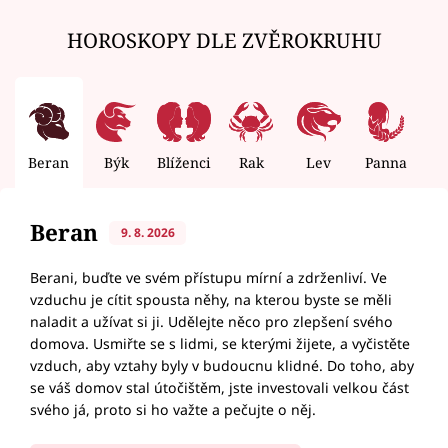
HOROSKOPY DLE ZVĚROKRUHU
Beran
Býk
Blíženci
Rak
Lev
Panna
V
Beran
9. 8. 2026
Berani, buďte ve svém přístupu mírní a zdrženliví. Ve
vzduchu je cítit spousta něhy, na kterou byste se měli
naladit a užívat si ji. Udělejte něco pro zlepšení svého
domova. Usmiřte se s lidmi, se kterými žijete, a vyčistěte
vzduch, aby vztahy byly v budoucnu klidné. Do toho, aby
se váš domov stal útočištěm, jste investovali velkou část
svého já, proto si ho važte a pečujte o něj.