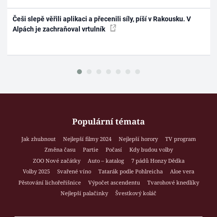
Češi slepě věřili aplikaci a přecenili síly, píší v Rakousku. V
Alpách je zachraňoval vrtulník
Populární témata
Jak zhubnout
Nejlepší filmy 2024
Nejlepší horory
TV program
Změna času
Partie
Počasí
Kdy budou volby
ZOO Nové začátky
Auto – katalog
7 pádů Honzy Dědka
Volby 2025
Svařené víno
Tatarák podle Pohlreicha
Aloe vera
Pěstování lichořeřišnice
Výpočet ascendentu
Tvarohové knedlíky
Nejlepší palačinky
Švestkový koláč