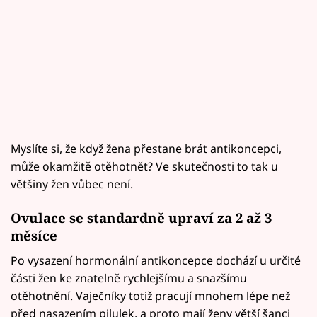
Myslíte si, že když žena přestane brát antikoncepci,
může okamžitě otěhotnět? Ve skutečnosti to tak u
většiny žen vůbec není.
Ovulace se standardně upraví za 2 až 3
měsíce
Po vysazení hormonální antikoncepce dochází u určité
části žen ke znatelně rychlejšímu a snazšímu
otěhotnění. Vaječníky totiž pracují mnohem lépe než
před nasazením pilulek, a proto mají ženy větší šanci