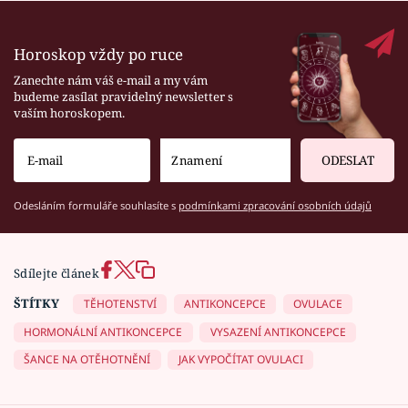
Horoskop vždy po ruce
Zanechte nám váš e-mail a my vám
budeme zasílat pravidelný newsletter s
vaším horoskopem.
ODESLAT
Odesláním formuláře souhlasíte s
podmínkami zpracování osobních údajů
Sdílejte článek
ŠTÍTKY
TĚHOTENSTVÍ
ANTIKONCEPCE
OVULACE
HORMONÁLNÍ ANTIKONCEPCE
VYSAZENÍ ANTIKONCEPCE
ŠANCE NA OTĚHOTNĚNÍ
JAK VYPOČÍTAT OVULACI