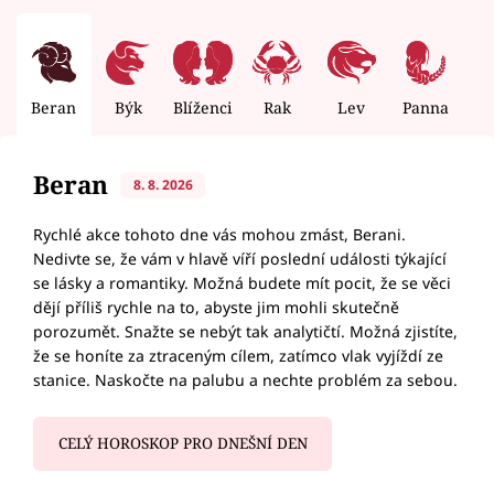
Beran
Býk
Blíženci
Rak
Lev
Panna
V
Beran
8. 8. 2026
Rychlé akce tohoto dne vás mohou zmást, Berani.
Nedivte se, že vám v hlavě víří poslední události týkající
se lásky a romantiky. Možná budete mít pocit, že se věci
dějí příliš rychle na to, abyste jim mohli skutečně
porozumět. Snažte se nebýt tak analytičtí. Možná zjistíte,
že se honíte za ztraceným cílem, zatímco vlak vyjíždí ze
stanice. Naskočte na palubu a nechte problém za sebou.
CELÝ HOROSKOP PRO DNEŠNÍ DEN