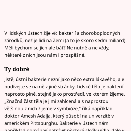
V lidských ústech žije víc bakterií a choroboplodných
zárodků, než je lidí na Zemi (a to je skoro sedm miliard).
Měli bychom se jich ale bát? Ne nutně a ne vždy,
některé z nich jsou nám i prospěšné.
Ty dobré
Jistě, ústní bakterie nezní jako něco extra lákavého, ale
podívejte se na ně z jiné stránky. Lidské tělo je bakterií
naprosto plné, stejně jako prostředí, ve kterém žijeme.
„Značná část těla je jimi zahlcená a s naprostou
většinou z nich žijeme v symbióze,“ říká například
doktor Amesh Adalja, který působí na univerzitě v
americkém Pittsburghu. Bakterie v ústech nám
například pomáhají natrávit některé složky jídla, dále v