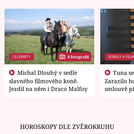
CELEBRITY
SERIÁLY A FIL
8 fotografií
Michal Dlouhý v sedle
Tuna se chtěl vrátit domů.
slavného filmového koně.
Zarazilo ho
Jezdil na něm i Draco Malfoy
smlouvě př
zemřít
HOROSKOPY DLE ZVĚROKRUHU