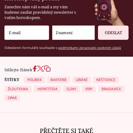
Zanechte nám váš e-mail a my vám
budeme zasílat pravidelný newsletter s
vaším horoskopem.
ODESLAT
Odesláním formuláře souhlasíte s
podmínkami zpracování osobních údajů
Sdílejte článek
ŠTÍTKY
POLIBEK
BAKTERIE
LÍBÁNÍ
NEŠTOVICE
ŽLOUTENKA
HEPATITIDA
SLINY
VIRY
BRADAVICE
OPAR
PŘEČTĚTE SI TAKÉ