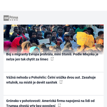
Boj s migranty Evropa prohrála, míní Stoniš. Podle Mlejnka je
nelze jen tak chytit za límec
Vážná nehoda u Pohořelic: Čelní srážka dvou aut. Zasahuje
vrtulník, na místě je devět sanitek
Grónsko v pohotovosti: Americká firma napojená na lidi od
Trumpa chystá vrty bez povolení