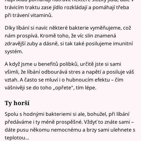
trávicím traktu zase jídlo rozkládají a pomáhají třeba
při trávení vitaminů.
Díky líbání si navíc některé bakterie vyměňujeme, což
nám prospívá. Kromě toho, že víc slin znamená
zdravější zuby a dásně, si tak také posilujeme imunitní
systém.
A když jsme u benefitů polibků, určitě jste si sami
všimli, že líbání odbourává stres a napětí a posiluje váš
vztah. A často se mluví i o hubnoucím efektu – čím
vášnivěji se do toho „opřete", tím lépe.
Ty horší
Spolu s hodnými bakteriemi si ale, bohužel, při líbání
předáváme i ty méně prospěšné. Vždyť to znáte sami –
dáte pusu někomu nemocnému a brzy sami ulehnete s
teplotou…