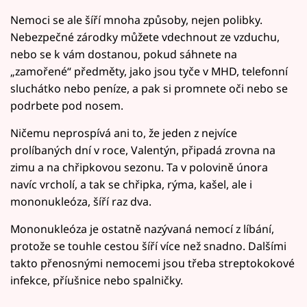
Nemoci se ale šíří mnoha způsoby, nejen polibky.
Nebezpečné zárodky můžete vdechnout ze vzduchu,
nebo se k vám dostanou, pokud sáhnete na
„zamořené“ předměty, jako jsou tyče v MHD, telefonní
sluchátko nebo peníze, a pak si promnete oči nebo se
podrbete pod nosem.
Ničemu neprospívá ani to, že jeden z nejvíce
prolíbaných dní v roce, Valentýn, připadá zrovna na
zimu a na chřipkovou sezonu. Ta v polovině února
navíc vrcholí, a tak se chřipka, rýma, kašel, ale i
mononukleóza, šíří raz dva.
Mononukleóza je ostatně nazývaná nemocí z líbání,
protože se touhle cestou šíří více než snadno. Dalšími
takto přenosnými nemocemi jsou třeba streptokokové
infekce, příušnice nebo spalničky.