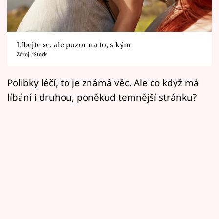
Horoskopy
Sledujte prima+
Líbejte se, ale pozor na to, s kým
Filmový festival Karlovy Vary
Zdroj: iStock
Pořady
Polibky léčí, to je známá věc. Ale co když má
líbání i druhou, poněkud temnější stránku?
Mámy sobě
Přihlášení
Sledujte nás