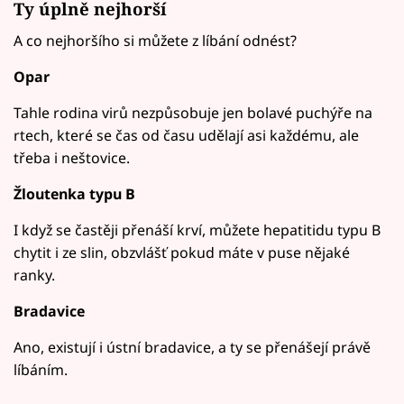
Ty úplně nejhorší
A co nejhoršího si můžete z líbání odnést?
Opar
Tahle rodina virů nezpůsobuje jen bolavé puchýře na
rtech, které se čas od času udělají asi každému, ale
třeba i neštovice.
Žloutenka typu B
I když se častěji přenáší krví, můžete hepatitidu typu B
chytit i ze slin, obzvlášť pokud máte v puse nějaké
ranky.
Bradavice
Ano, existují i ústní bradavice, a ty se přenášejí právě
líbáním.