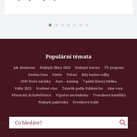
Populární témata
Jak zhubnout
Nejlepší filmy 2024
Nejlepší horory
TV program
Změna času
Partie
Počasí
Kdy budou volby
ZOO Nové začátky
Auto – katalog
7 pádů Honzy Dědka
Volby 2025
Svařené víno
Tatarák podle Pohlreicha
Aloe vera
Pěstování lichořeřišnice
Výpočet ascendentu
Tvarohové knedlíky
Nejlepší palačinky
Švestkový koláč