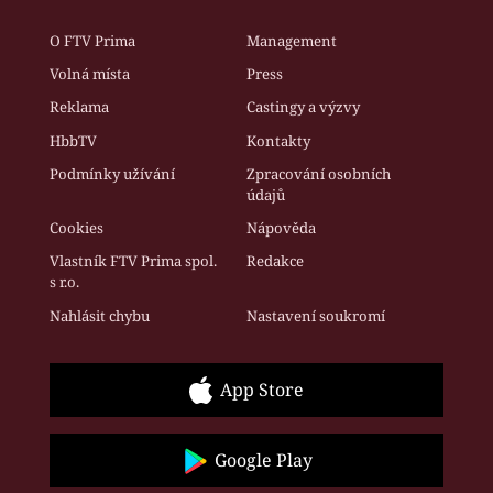
O FTV Prima
Management
Volná místa
Press
Reklama
Castingy a výzvy
HbbTV
Kontakty
Podmínky užívání
Zpracování osobních
údajů
Cookies
Nápověda
Vlastník FTV Prima spol.
Redakce
s r.o.
Nahlásit chybu
Nastavení soukromí
App Store
Google Play