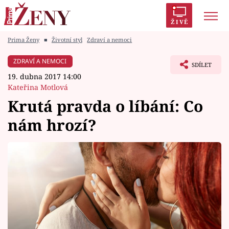
ŽIVĚ
Prima Ženy
■
Životní styl
Zdraví a nemoci
Trendy:
Polabí
Inspekce
Prostřeno!
AYTO?
ZDRAVÍ A NEMOCI
SDÍLET
Módní alarm
Zrádci
Proměny
19. dubna 2017 14:00
Kateřina Motlová
Krutá pravda o líbání: Co
nám hrozí?
Témata
Celebrity
Vztahy
Seriály