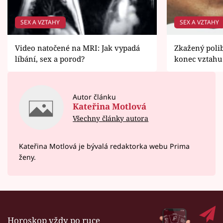
SEX A VZTAHY
SEX A VZTAHY
Video natočené na MRI: Jak vypadá
Zkažený pol
líbání, sex a porod?
konec vztahu
Autor článku
Kateřina Motlová
Všechny články autora
Kateřina Motlová je bývalá redaktorka webu Prima
ženy.
Horoskop vždy po ruce