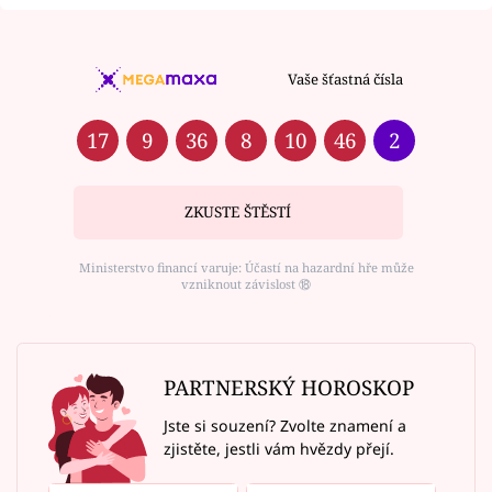
Vaše šťastná čísla
17
9
36
8
10
46
2
ZKUSTE ŠTĚSTÍ
Ministerstvo financí varuje: Účastí na hazardní hře může
vzniknout závislost ⑱
PARTNERSKÝ HOROSKOP
Jste si souzení? Zvolte znamení a
zjistěte, jestli vám hvězdy přejí.