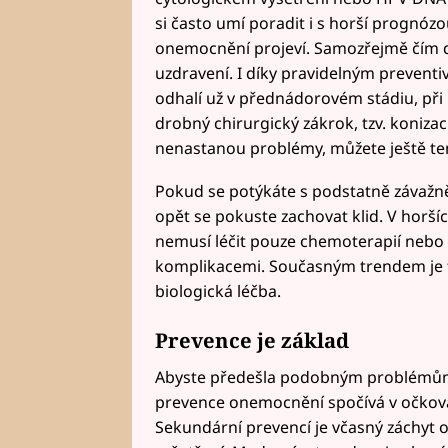
si často umí poradit i s horší prognózo
onemocnění projeví. Samozřejmě čím dř
uzdravení. I díky pravidelným prevent
odhalí už v přednádorovém stádiu, př
drobný chirurgický zákrok, tzv. konizac
nenastanou problémy, můžete ještě te
Pokud se potýkáte s podstatně závažněj
opět se pokuste zachovat klid. V horšíc
nemusí léčit pouze chemoterapií nebo 
komplikacemi. Současným trendem je t
biologická léčba.
Prevence je základ
Abyste předešla podobným problémům,
prevence onemocnění spočívá v očková
Sekundární prevencí je včasný záchy