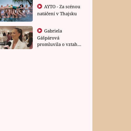
AYTO - Za scénou
natáčení v Thajsku
Gabriela
Gášpárová
promluvila o vztahu
a zakládání rodiny