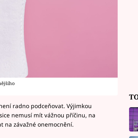
nějšího
TO
 není radno podceňovat. Výjimkou
 sice nemusí mít vážnou příčinu, na
at na závažné onemocnění.