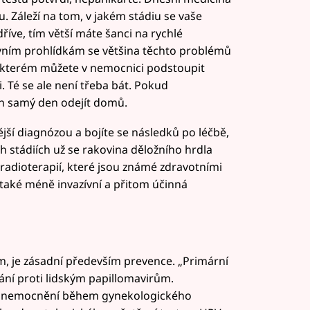
u. Záleží na tom, v jakém stádiu se vaše
íve, tím větší máte šanci na rychlé
ivním prohlídkám se většina těchto problémů
i kterém můžete v nemocnici podstoupit
i. Té se ale není třeba bát. Pokud
n samý den odejít domů.
ší diagnózou a bojíte se následků po léčbě,
h stádiích už se rakovina děložního hrdla
radioterapií, které jsou známé zdravotními
aké méně invazívní a přitom účinná
 je zásadní především prevence. „Primární
ní proti lidským papillomavirům.
t onemocnění během gynekologického