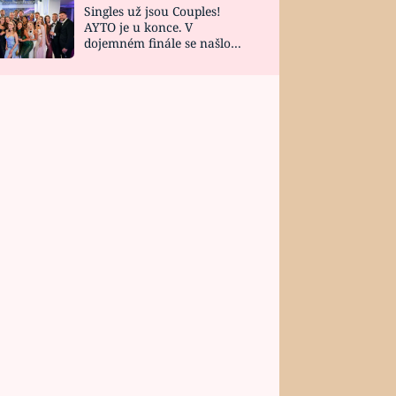
Singles už jsou Couples!
AYTO je u konce. V
dojemném finále se našlo
všech 10 Perfect Matchů