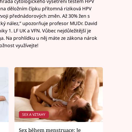
áhrada cytologického vyšetření testem HPV
e na děložním čípku přítomná riziková HPV
rozvoji přednádorových změn. Až 30% žen s
cký nález,“ upozorňuje profesor MUDr. David
ky 1. LF UK a VFN. Vůbec nejdůležitější je
a. Na prohlídku u něj máte ze zákona nárok
žnost využívejte!
SEX A VZTAHY
Sex během menstruace: Je