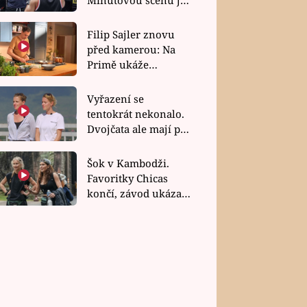
bez dubla
Filip Sajler znovu
před kamerou: Na
Primě ukáže
poctivou kuchyni i
rychlé recepty
Vyřazení se
tentokrát nekonalo.
Dvojčata ale mají po
uzavření třetí etapy
závodu nůž na krku
Šok v Kambodži.
Favoritky Chicas
končí, závod ukázal
svou nejtvrdší tvář