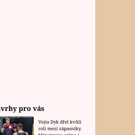
vrhy pro vás
Vojta Dyk dřel kvůli
roli mezi zápasníky.
Minutovou scénu jel