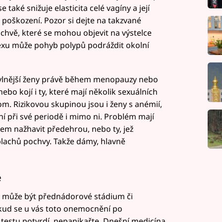
také snižuje elasticita celé vagíny a její
k poškození. Pozor si dejte na takzvané
chvě, které se mohou objevit na výstelce
exu může pohyb polypů podráždit okolní
hylnější ženy právě během menopauzy nebo
nebo kojí i ty, které mají několik sexuálních
m. Rizikovou skupinou jsou i ženy s anémií,
 při své periodě i mimo ni. Problém mají
xem nažhavit předehrou, nebo ty, jež
plachů pochvy. Takže dámy, hlavně
e
u může být přednádorové stádium či
kud se u vás toto onemocnění po
testu potvrdí, nepanikařte. Dnešní medicína