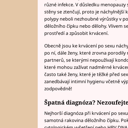
různé infekce. V důsledku menopauzy se 
stěny se ztenčují, proto je náchylnější 
polypy neboli nezhoubné výrůstky v po
děložního čípku nebo dělohy. Vlivem s
prostředí a způsobit krvácení.
Obecně jsou ke krvácení po sexu nác
po ní, dále ženy, které zrovna porodily 
partnerů, se kterými nepoužívají kondo
které mohou zažívat nadměrné krvácení
často také ženy, které je těžké před se
zanedbávají intimní hygienu včetně vý
zodpovědně!
Špatná diagnóza? Nezoufejt
Nejhorší diagnóza při krvácení po sex
samotná rakovina děložního čípku. Po
cytologickém vyšetření nebo HPV DNA 