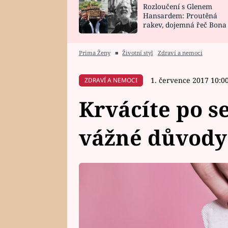
Rozloučení s Glenem
SNÁŘ
CELEBRITY
Hansardem: Proutěná
rakev, dojemná řeč Bona
HOROSKOP NA
VAŘENÍ
zpěv Irglové s Vedderem
ROK 2023
Prima Ženy
■
Životní styl
Zdraví a nemoci
1. července 2017 10:0
ZDRAVÍ A NEMOCI
Krvácíte po s
vážné důvody