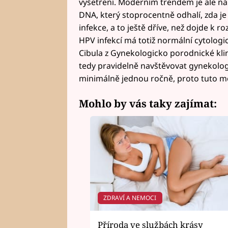
vyšetření. Moderním trendem je ale n
DNA, který stoprocentně odhalí, zda j
infekce, a to ještě dříve, než dojde k 
HPV infekcí má totiž normální cytologi
Cibula z Gynekologicko porodnické klini
tedy pravidelně navštěvovat gynekolog
minimálně jednou ročně, proto tuto mo
Mohlo by vás taky zajímat:
ZDRAVÍ A NEMOCI
Příroda ve službách krásy