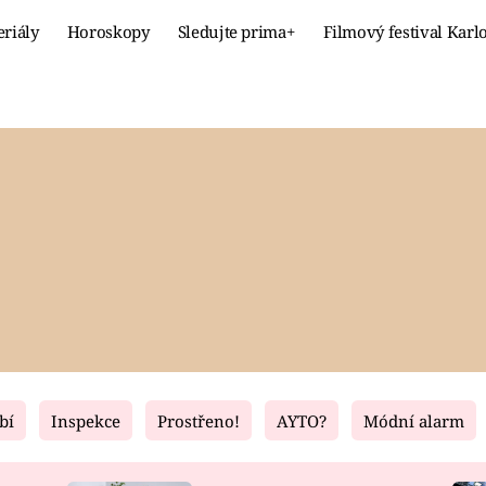
eriály
Horoskopy
Sledujte prima+
Filmový festival Karl
Celebrity
Recept
MÓDA A KRÁSA
HLAVNÍ JÍ
VZTAHY A SEX
SLADKÉ
PRIMA MAMINKA
ZDRAVÉ
bí
Inspekce
Prostřeno!
AYTO?
Módní alarm
Fresh
Living
RECEPTY
BYDLENÍ