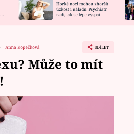
Horké noci mohou zhoršit
NOVINKY
ZAHRADA
úzkost i náladu. Psychiatr
 a
radí, jak se lépe vyspat
VIDEORECEPTY
DESIGN
0
Anna Kopečková
SDÍLET
exu? Může to mít
!