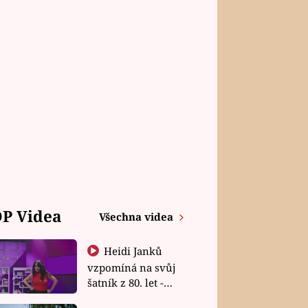
P Videa
Všechna videa
Heidi Janků
vzpomíná na svůj
šatník z 80. let -
Shopaholičky