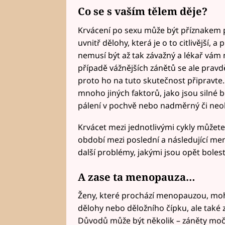
Co se s vaším tělem děje?
Krvácení po sexu může být příznakem p
uvnitř dělohy, která je o to citlivější,
nemusí být až tak závažný a lékař vám n
případě vážnějších zánětů se ale pravd
proto ho na tuto skutečnost připravte.
mnoho jiných faktorů, jako jsou silné 
pálení v pochvě nebo nadměrný či neo
Krvácet mezi jednotlivými cykly můžete
období mezi poslední a následující me
další problémy, jakými jsou opět bolest
A zase ta menopauza…
Ženy, které prochází menopauzou, mohou 
dělohy nebo děložního čípku, ale také
Důvodů může být několik – záněty močo