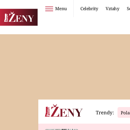
Menu
Celebrity
Vztahy
S
Seriály
Životní styl
ZOO
DIETY A HUBNUTÍ
PROSTŘENO!
CESTOVÁNÍ A
DOVOLENÁ
DUCH
ZDRAVÍ
Trendy:
Pola
Horoskopy
Video
ASTROČLÁNKY
SERIÁLY