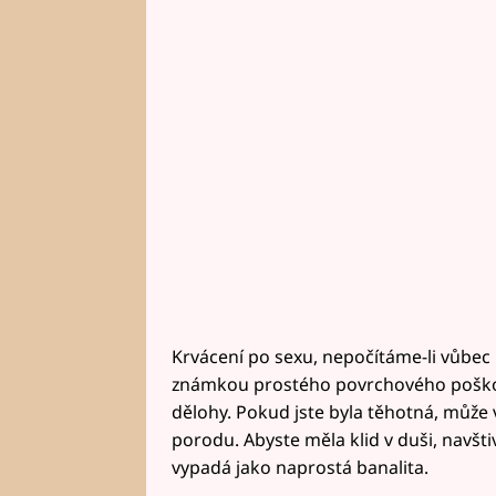
Krvácení po sexu, nepočítáme-li vůbec p
známkou prostého povrchového poškoze
dělohy. Pokud jste byla těhotná, může
porodu. Abyste měla klid v duši, navšti
vypadá jako naprostá banalita.