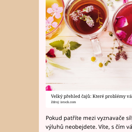
Velký přehled čajů: Které problémy v
Zdroj: istock.com
Pokud patříte mezi vyznavače síly
výluhů neobejdete. Víte, s čím 