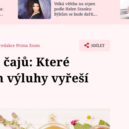
Velká věštba na srpen
NOVINKY
ZAHRADA
a:
podle Helen Stanku:
y
Býkům se bude dařit,
VIDEORECEPTY
DESIGN
Vodnáře čeká jízda
redakce Prima Zoom
SDÍLET
 čajů: Které
 výluhy vyřeší