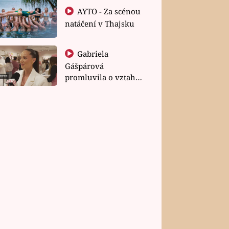
AYTO - Za scénou
natáčení v Thajsku
Gabriela
Gášpárová
promluvila o vztahu
a zakládání rodiny