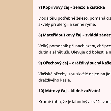
7) Kopřivový čaj
–
železo a čistička
Dodá tělu potřebné železo, pomáhá čis
skvělý při alergii a senné rýmě.
8) Mateřídouškový čaj
–
zvládá zánět
Velký pomocník při nachlazení, chřipce
dutin a zánět uší. Ulevuje od bolesti a 
9) Ořechový čaj
–
dráždivý suchý kaše
Vlašské ořechy jsou skvělé nejen na jí
dráždivého kašle.
10) Mátový čaj
–
klidné zažívání
Kromě toho, že je lahodný a svěže von