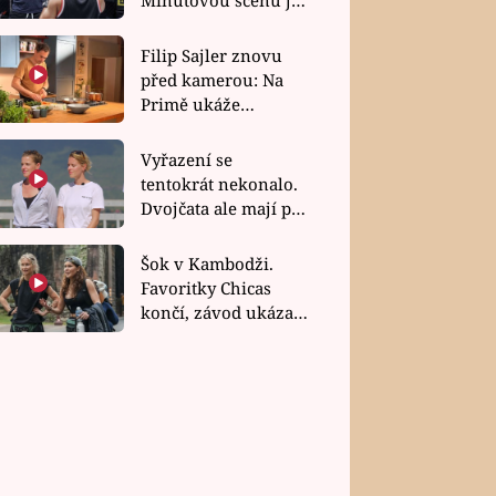
bez dubla
Filip Sajler znovu
před kamerou: Na
Primě ukáže
poctivou kuchyni i
rychlé recepty
Vyřazení se
tentokrát nekonalo.
Dvojčata ale mají po
uzavření třetí etapy
závodu nůž na krku
Šok v Kambodži.
Favoritky Chicas
končí, závod ukázal
svou nejtvrdší tvář