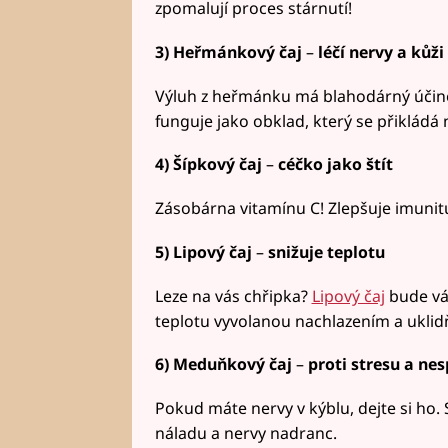
zpomalují proces stárnutí!
3) Heřmánkový čaj
–
léčí nervy a kůži
Výluh z heřmánku má blahodárný účinek
funguje jako obklad, který se přikládá 
4) Šípkový čaj
–
céčko jako štít
Zásobárna vitamínu C! Zlepšuje imunitu
5) Lipový čaj
–
snižuje teplotu
Leze na vás chřipka?
Lipový čaj
bude váš
teplotu vyvolanou nachlazením a uklid
6) Meduňkový čaj
–
proti stresu a nes
Pokud máte nervy v kýblu, dejte si ho.
náladu a nervy nadranc.