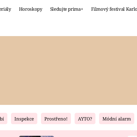
eriály
Horoskopy
Sledujte prima+
Filmový festival Karl
Celebrity
Recept
MÓDA A KRÁSA
HLAVNÍ JÍ
VZTAHY A SEX
SLADKÉ
PRIMA MAMINKA
ZDRAVÉ
bí
Inspekce
Prostřeno!
AYTO?
Módní alarm
Fresh
Living
RECEPTY
BYDLENÍ