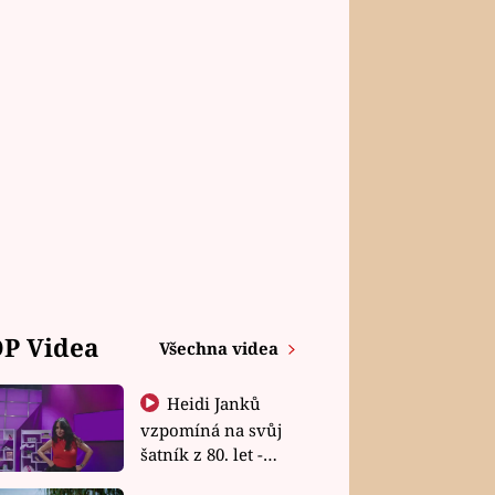
P Videa
Všechna videa
Heidi Janků
vzpomíná na svůj
šatník z 80. let -
Shopaholičky