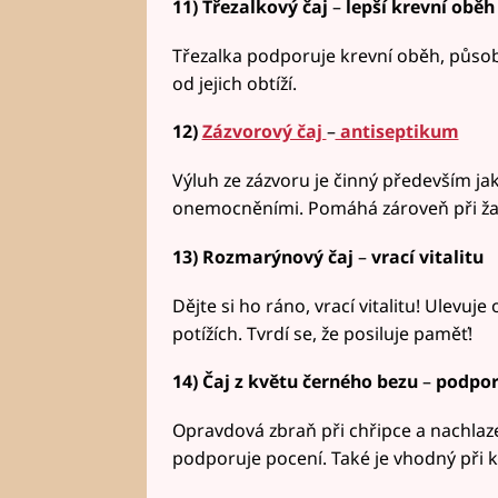
11) Třezalkový čaj
–
lepší krevní oběh
Třezalka podporuje krevní oběh, působí
od jejich obtíží.
12)
Zázvorový čaj
–
antiseptikum
Výluh ze zázvoru je činný především ja
onemocněními. Pomáhá zároveň při žal
13) Rozmarýnový čaj
–
vrací vitalitu
Dějte si ho ráno, vrací vitalitu! Ulevuje
potížích. Tvrdí se, že posiluje paměť!
14) Čaj z květu černého bezu
–
podpor
Opravdová zbraň při chřipce a nachlaze
podporuje pocení. Také je vhodný při k