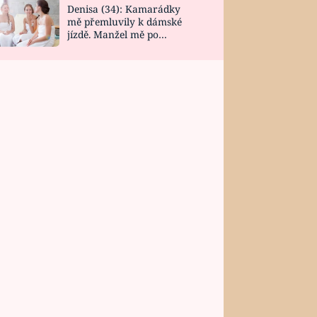
Denisa (34): Kamarádky
mě přemluvily k dámské
jízdě. Manžel mě po
návratu zaskočil