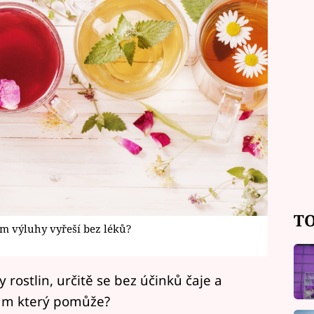
TO
ám výluhy vyřeší bez léků?
 rostlin, určitě se bez účinků čaje a
vám který pomůže?