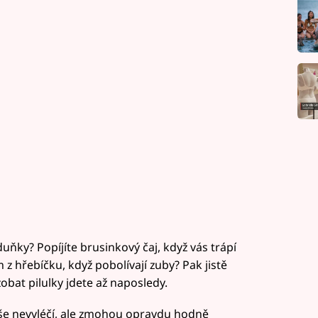
ňky? Popíjíte brusinkový čaj, když vás trápí
z hřebíčku, když pobolívají zuby? Pak jistě
zobat pilulky jdete až naposledy.
e nevyléčí, ale zmohou opravdu hodně