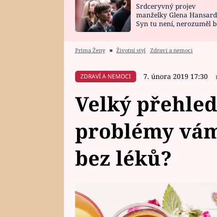
Srdceryvný projev
SNÁŘ
CELEBRITY
manželky Glena Hansard
Syn tu není, nerozuměl b
HOROSKOP NA
VAŘENÍ
tomu, vysvětlila
ROK 2023
Prima Ženy
■
Životní styl
Zdraví a nemoci
7. února 2019 17:30
ZDRAVÍ A NEMOCI
Velký přehled
problémy vám
bez léků?