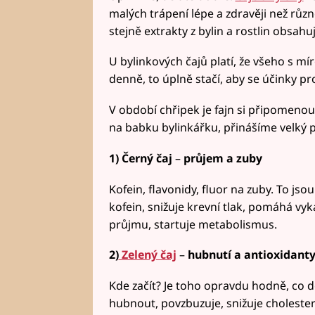
malých trápení lépe a zdravěji než různ
stejně extrakty z bylin a rostlin obsahuj
U bylinkových čajů platí, že všeho s míro
denně, to úplně stačí, aby se účinky pro
V období chřipek je fajn si připomenou
na babku bylinkářku, přinášíme velký p
1) Černý čaj
–
průjem a zuby
Kofein, flavonidy, fluor na zuby. To js
kofein, snižuje krevní tlak, pomáhá vyka
průjmu, startuje metabolismus.
2)
Zelený čaj
–
hubnutí a antioxidant
Kde začít? Je toho opravdu hodně, co 
hubnout, povzbuzuje, snižuje cholesterol