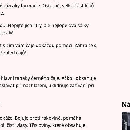
é zázraky farmacie. Ostatně, velká část léků
e.
u! Nepijte jich litry, ale nejlépe dva šálky
jevily!
t s čím vám čaje dokážou pomoci. Zahrajte si
řehled čajů!
ou hlavní taháky černého čaje. Ačkoli obsahuje
šlávat při nachlazení, uklidňuje zažívání při
Ná
y
dokáže! Bojuje proti rakovině, pomáhá
, čistí vlasy. Třísloviny, které obsahuje,