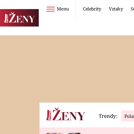
Menu
Celebrity
Vztahy
S
Seriály
Životní styl
ZOO
DIETY A HUBNUTÍ
PROSTŘENO!
CESTOVÁNÍ A
DOVOLENÁ
DUCH
ZDRAVÍ
Trendy:
Pola
Horoskopy
Video
ASTROČLÁNKY
SERIÁLY