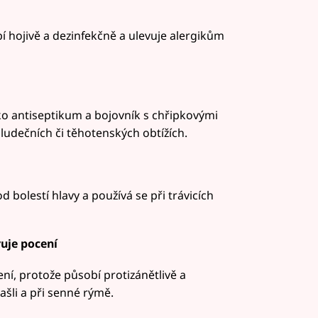
 hojivě a dezinfekčně a ulevuje alergikům
ko antiseptikum a bojovník s chřipkovými
udečních či těhotenských obtížích.
 od bolestí hlavy a používá se při trávicích
uje pocení
ní, protože působí protizánětlivě a
ašli a při senné rýmě.