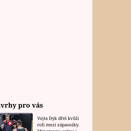
vrhy pro vás
Vojta Dyk dřel kvůli
roli mezi zápasníky.
Minutovou scénu jel