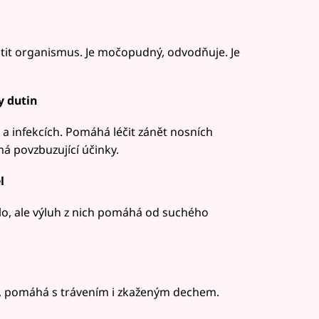
tit organismus. Je močopudný, odvodňuje. Je
y dutin
 a infekcích. Pomáhá léčit zánět nosních
má povzbuzující účinky.
l
dlo, ale výluh z nich pomáhá od suchého
í, pomáhá s trávením i zkaženým dechem.