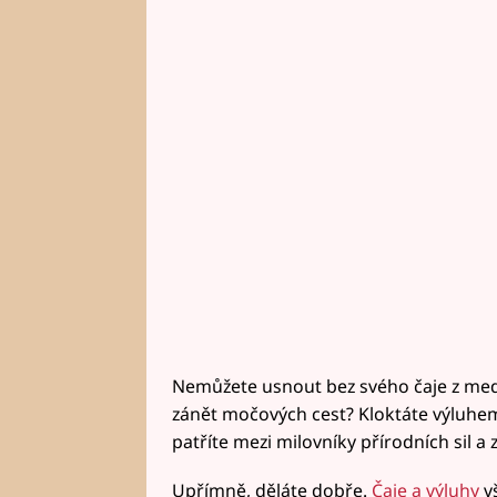
Nemůžete usnout bez svého čaje z medu
zánět močových cest? Kloktáte výluhem 
patříte mezi milovníky přírodních sil a 
Upřímně, děláte dobře.
Čaje a výluhy
vš