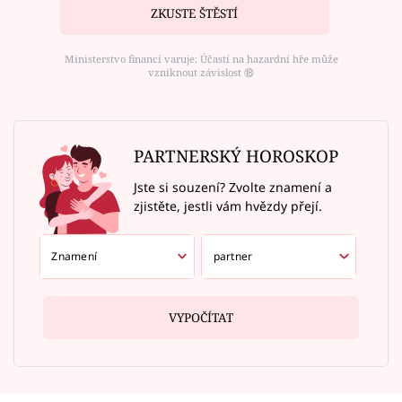
ZKUSTE ŠTĚSTÍ
Ministerstvo financí varuje: Účastí na hazardní hře může
vzniknout závislost ⑱
PARTNERSKÝ HOROSKOP
Jste si souzení? Zvolte znamení a
zjistěte, jestli vám hvězdy přejí.
VYPOČÍTAT