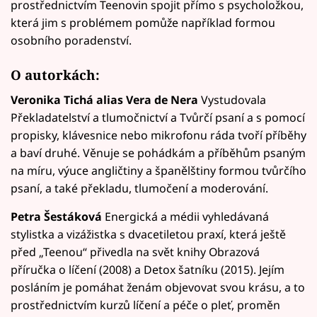
prostřednictvím Teenovin spojit přímo s psycholožkou,
která jim s problémem pomůže například formou
osobního poradenství.
O autorkách:
Veronika Tichá alias Vera de Nera
Vystudovala
Překladatelství a tlumočnictví a Tvůrčí psaní a s pomocí
propisky, klávesnice nebo mikrofonu ráda tvoří příběhy
a baví druhé. Věnuje se pohádkám a příběhům psaným
na míru, výuce angličtiny a španělštiny formou tvůrčího
psaní, a také překladu, tlumočení a moderování.
Petra Šestáková
Energická a médii vyhledávaná
stylistka a vizážistka s dvacetiletou praxí, která ještě
před „Teenou“ přivedla na svět knihy Obrazová
příručka o líčení (2008) a Detox šatníku (2015). Jejím
posláním je pomáhat ženám objevovat svou krásu, a to
prostřednictvím kurzů líčení a péče o pleť, proměn