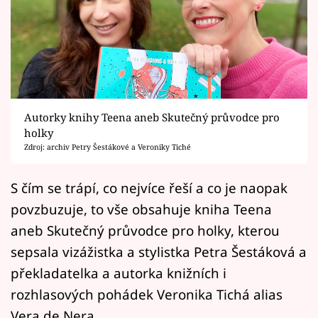
Horoskopy
Sledujte prima+
Filmový festival Karlovy Vary
Pořady
Autorky knihy Teena aneb Skutečný průvodce pro
holky
Mámy sobě
Zdroj: archiv Petry Šestákové a Veroniky Tiché
Přihlášení
S čím se trápí, co nejvíce řeší a co je naopak
povzbuzuje, to vše obsahuje kniha Teena
aneb Skutečný průvodce pro holky, kterou
Sledujte nás
sepsala vizážistka a stylistka Petra Šestáková a
překladatelka a autorka knižních i
rozhlasových pohádek Veronika Tichá alias
Vera de Nera.