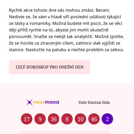
Rychlé akce tohoto dne vás mohou zmást, Berani.
Nedivte se, že vám v hlavě víří poslední události týkající
se lásky a romantiky. Možná budete mít pocit, že se věci
dějí příliš rychle na to, abyste jim mohli skutečně
porozumět. Snažte se nebýt tak analytičtí. Možná zjistíte,
že se honíte za ztraceným cílem, zatímco vlak vyjíždí ze
stanice. Naskočte na palubu a nechte problém za sebou.
CELÝ HOROSKOP PRO DNEŠNÍ DEN
Vaše šťastná čísla
17
9
36
8
10
46
2