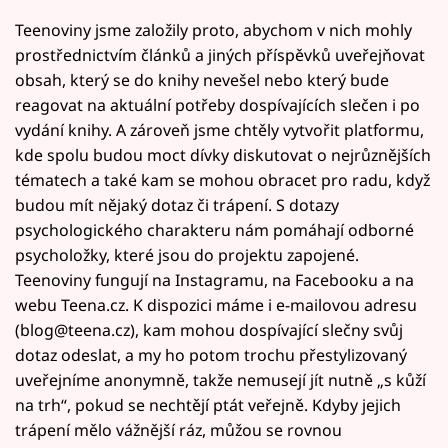
Teenoviny jsme založily proto, abychom v nich mohly
prostřednictvím článků a jiných příspěvků uveřejňovat
obsah, který se do knihy nevešel nebo který bude
reagovat na aktuální potřeby dospívajících slečen i po
vydání knihy. A zároveň jsme chtěly vytvořit platformu,
kde spolu budou moct dívky diskutovat o nejrůznějších
tématech a také kam se mohou obracet pro radu, když
budou mít nějaký dotaz či trápení. S dotazy
psychologického charakteru nám pomáhají odborné
psycholožky, které jsou do projektu zapojené.
Teenoviny fungují na Instagramu, na Facebooku a na
webu Teena.cz. K dispozici máme i e-mailovou adresu
(blog@teena.cz), kam mohou dospívající slečny svůj
dotaz odeslat, a my ho potom trochu přestylizovaný
uveřejníme anonymně, takže nemusejí jít nutně „s kůží
na trh“, pokud se nechtějí ptát veřejně. Kdyby jejich
trápení mělo vážnější ráz, můžou se rovnou