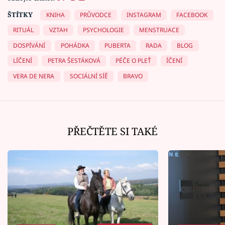
ŠTÍTKY
KNIHA
PRŮVODCE
INSTAGRAM
FACEBOOK
RITUÁL
VZTAH
PSYCHOLOGIE
MENSTRUACE
DOSPÍVÁNÍ
POHÁDKA
PUBERTA
RADA
BLOG
LÍČENÍ
PETRA ŠESTÁKOVÁ
PÉČE O PLEŤ
ÍČENÍ
VERA DE NERA
SOCIÁLNÍ SÍĚ
BRAVO
PŘEČTĚTE SI TAKÉ