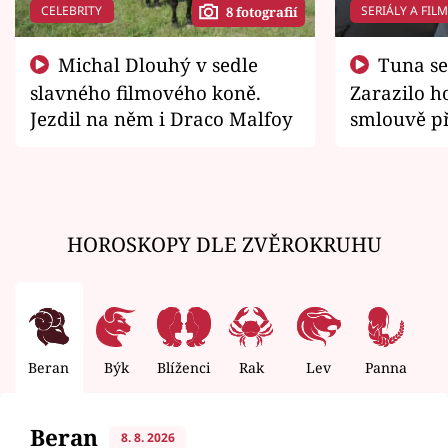
CELEBRITY
SERIÁLY A FIL
8 fotografií
Michal Dlouhý v sedle
Tuna se chtěl vrátit domů.
slavného filmového koně.
Zarazilo ho
Jezdil na něm i Draco Malfoy
smlouvě př
zemřít
HOROSKOPY DLE ZVĚROKRUHU
Beran
Býk
Blíženci
Rak
Lev
Panna
V
Beran
8. 8. 2026