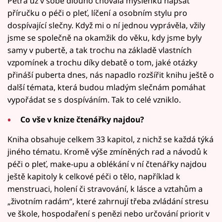
Petra už v sobě dlouho chovala myšlenku napsat
příručku o péči o pleť, líčení a osobním stylu pro
dospívající slečny. Když mi o ní jednou vyprávěla, vžily
jsme se společně na okamžik do věku, kdy jsme byly
samy v pubertě, a tak trochu na základě vlastních
vzpomínek a trochu díky debatě o tom, jaké otázky
přináší puberta dnes, nás napadlo rozšířit knihu ještě o
další témata, která budou mladým slečnám pomáhat
vypořádat se s dospíváním. Tak to celé vzniklo.
Co vše v knize čtenářky najdou?
Kniha obsahuje celkem 33 kapitol, z nichž se každá týká
jiného tématu. Kromě výše zmíněných rad a návodů k
péči o pleť, make-upu a oblékání v ní čtenářky najdou
ještě kapitoly k celkové péči o tělo, například k
menstruaci, holení či stravování, k lásce a vztahům a
„životním radám“, které zahrnují třeba zvládání stresu
ve škole, hospodaření s penězi nebo určování priorit v