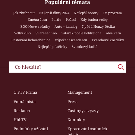
Populární témata
Jak zhubnout
Nejlepší filmy 2024
Nejlepší horory
TV program
Změna času
Partie
Počasí
Kdy budou volby
ZOO Nové začátky
Auto – katalog
7 pádů Honzy Dědka
Volby 2025
Svařené víno
Tatarák podle Pohlreicha
Aloe vera
Pěstování lichořeřišnice
Výpočet ascendentu
Tvarohové knedlíky
Nejlepší palačinky
Švestkový koláč
O FTV Prima
Management
Volná místa
Press
Reklama
Castingy a výzvy
HbbTV
Kontakty
Podmínky užívání
Zpracování osobních
údajů