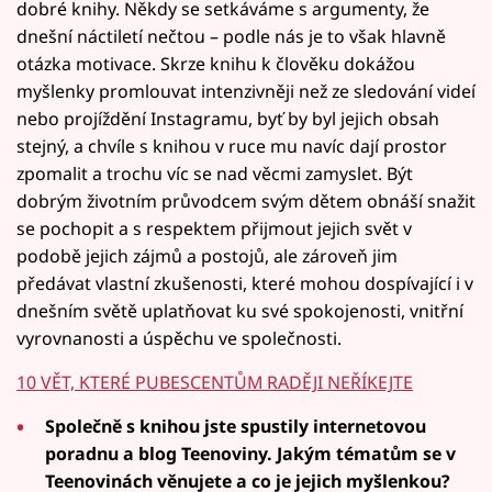
dobré knihy. Někdy se setkáváme s argumenty, že
dnešní náctiletí nečtou – podle nás je to však hlavně
otázka motivace. Skrze knihu k člověku dokážou
myšlenky promlouvat intenzivněji než ze sledování videí
nebo projíždění Instagramu, byť by byl jejich obsah
stejný, a chvíle s knihou v ruce mu navíc dají prostor
zpomalit a trochu víc se nad věcmi zamyslet. Být
dobrým životním průvodcem svým dětem obnáší snažit
se pochopit a s respektem přijmout jejich svět v
podobě jejich zájmů a postojů, ale zároveň jim
předávat vlastní zkušenosti, které mohou dospívající i v
dnešním světě uplatňovat ku své spokojenosti, vnitřní
vyrovnanosti a úspěchu ve společnosti.
10 VĚT, KTERÉ PUBESCENTŮM RADĚJI NEŘÍKEJTE
Společně s knihou jste spustily internetovou
poradnu a blog Teenoviny. Jakým tématům se v
Teenovinách věnujete a co je jejich myšlenkou?