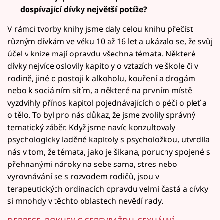
dospívající dívky největší potíže?
V rámci tvorby knihy jsme daly celou knihu přečíst
různým dívkám ve věku 10 až 16 let a ukázalo se, že svůj
účel v knize mají opravdu všechna témata. Některé
dívky nejvíce oslovily kapitoly o vztazích ve škole či v
rodině, jiné o postoji k alkoholu, kouření a drogám
nebo k sociálním sítím, a některé na prvním místě
vyzdvihly přínos kapitol pojednávajících o péči o pleť a
o tělo. To byl pro nás důkaz, že jsme zvolily správný
tematický záběr. Když jsme navíc konzultovaly
psychologicky laděné kapitoly s psycholožkou, utvrdila
nás v tom, že témata, jako je šikana, poruchy spojené s
přehnanými nároky na sebe sama, stres nebo
vyrovnávání se s rozvodem rodičů, jsou v
terapeutických ordinacích opravdu velmi častá a dívky
si mnohdy v těchto oblastech nevědí rady.