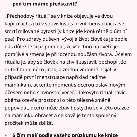
pod tím máme představit?
„Přechodový rituál“ se v knize objevuje ve dvou
kapitolách, a to v souvislosti s první menstruací a se
smrtí milované bytosti (v knize jde konkrétně o úmrtí
psa). Pro zdravý duševní vývoj a život člověka je podle
nás důležité si připomínat, že všechno na světě je
pomíjivé a změna je přirozenou součástí života. Účelem
rituálu je, aby se člověk na chvíli zastavil, pochopil, že
odteď bude něco jinak, a změnu vědomě přijal. V
případě první menstruace například radíme
maminkám, ať tento moment s dcerou oslaví novým
účesem nebo slavnostní večeří. Takovýto rituál navíc
oběma otevře prostor si o této tělesné změně
popovídat, dceru může zbavit ostychu se v této otázce
na maminku obracet a celkově je tento společný
prožitek může sblížit.
S čím mají podle vašeho průzkumu ke knize