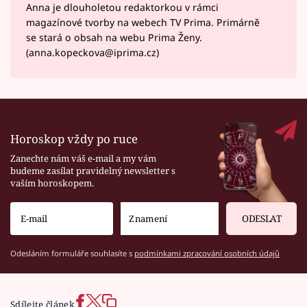
Anna je dlouholetou redaktorkou v rámci
magazínové tvorby na webech TV Prima. Primárně
se stará o obsah na webu Prima Ženy.
(anna.kopeckova@iprima.cz)
Horoskop vždy po ruce
Zanechte nám váš e-mail a my vám
budeme zasílat pravidelný newsletter s
vaším horoskopem.
ODESLAT
Odesláním formuláře souhlasíte s
podmínkami zpracování osobních údajů
Sdílejte článek