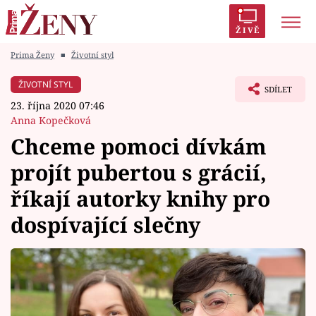
ŽIVĚ
Prima Ženy
■
Životní styl
Trendy:
Polabí
Inspekce
Prostřeno!
AYTO?
ŽIVOTNÍ STYL
SDÍLET
Módní alarm
Zrádci
Proměny
23. října 2020 07:46
Anna Kopečková
Chceme pomoci dívkám
projít pubertou s grácií,
Témata
říkají autorky knihy pro
Celebrity
dospívající slečny
Vztahy
Seriály