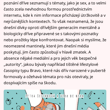
poznání dříve seznamují s tématy, jako je sex, a to velmi
často zcela nevhodnou formou prostřednictvím
internetu, kde k nim informace přicházejí útržkovitě a v
nejrůznějších kontextech. To však neznamená, že jsou
dnešní dívky oproti dřívějším generacím mentálně a
biologicky dříve připravené se s takovými poznatky
nebo prožitky lépe konfrontovat. Naopak si myslíme, že
neomezené mantinely, které jim dnešní média
poskytují, jim často způsobují v hlavě zmatek. A
absence nějaké mediální a pro jejich věk bezpečné
„autority“, jakou bývaly například tištěné lifestylové
časopisy typu Bravo, které nás dřív narozené v pubertě
formovaly a ožehavá témata pro nás otevíraly, je
dospívajícím spíše na škodu.