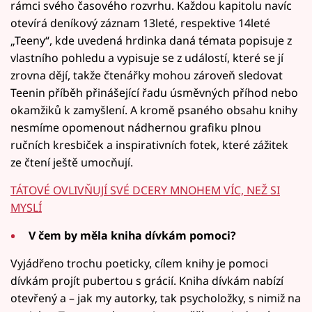
rámci svého časového rozvrhu. Každou kapitolu navíc
otevírá deníkový záznam 13leté, respektive 14leté
„Teeny“, kde uvedená hrdinka daná témata popisuje z
vlastního pohledu a vypisuje se z událostí, které se jí
zrovna dějí, takže čtenářky mohou zároveň sledovat
Teenin příběh přinášející řadu úsměvných příhod nebo
okamžiků k zamyšlení. A kromě psaného obsahu knihy
nesmíme opomenout nádhernou grafiku plnou
ručních kresbiček a inspirativních fotek, které zážitek
ze čtení ještě umocňují.
TÁTOVÉ OVLIVŇUJÍ SVÉ DCERY MNOHEM VÍC, NEŽ SI
MYSLÍ
V čem by měla kniha dívkám pomoci?
Vyjádřeno trochu poeticky, cílem knihy je pomoci
dívkám projít pubertou s grácií. Kniha dívkám nabízí
otevřený a – jak my autorky, tak psycholožky, s nimiž na