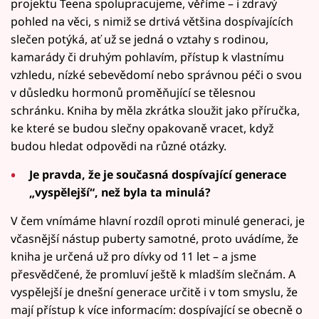
projektu Teena spolupracujeme, věříme – i zdravý
pohled na věci, s nimiž se drtivá většina dospívajících
slečen potýká, ať už se jedná o vztahy s rodinou,
kamarády či druhým pohlavím, přístup k vlastnímu
vzhledu, nízké sebevědomí nebo správnou péči o svou
v důsledku hormonů proměňující se tělesnou
schránku. Kniha by měla zkrátka sloužit jako příručka,
ke které se budou slečny opakovaně vracet, když
budou hledat odpovědi na různé otázky.
Je pravda, že je současná dospívající generace
„vyspělejší“, než byla ta minulá?
V čem vnímáme hlavní rozdíl oproti minulé generaci, je
včasnější nástup puberty samotné, proto uvádíme, že
kniha je určená už pro dívky od 11 let – a jsme
přesvědčené, že promluví ještě k mladším slečnám. A
vyspělejší je dnešní generace určitě i v tom smyslu, že
mají přístup k více informacím: dospívající se obecně o