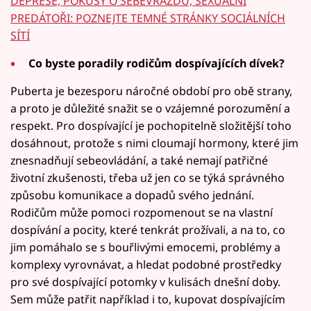
DEPRESE, POKUSY O SEBEVRAŽDU, SEXUÁLNÍ
PREDÁTOŘI: POZNEJTE TEMNÉ STRÁNKY SOCIÁLNÍCH
SÍTÍ
Co byste poradily rodičům dospívajících dívek?
Puberta je bezesporu náročné období pro obě strany,
a proto je důležité snažit se o vzájemné porozumění a
respekt. Pro dospívající je pochopitelně složitější toho
dosáhnout, protože s nimi cloumají hormony, které jim
znesnadňují sebeovládání, a také nemají patřičné
životní zkušenosti, třeba už jen co se týká správného
způsobu komunikace a dopadů svého jednání.
Rodičům může pomoci rozpomenout se na vlastní
dospívání a pocity, které tenkrát prožívali, a na to, co
jim pomáhalo se s bouřlivými emocemi, problémy a
komplexy vyrovnávat, a hledat podobné prostředky
pro své dospívající potomky v kulisách dnešní doby.
Sem může patřit například i to, kupovat dospívajícím