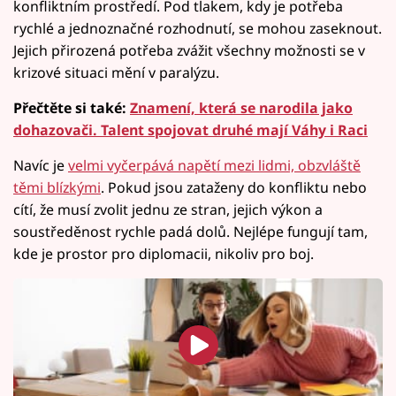
konfliktním prostředí. Pod tlakem, kdy je potřeba
rychlé a jednoznačné rozhodnutí, se mohou zaseknout.
Jejich přirozená potřeba zvážit všechny možnosti se v
krizové situaci mění v paralýzu.
Přečtěte si také:
Znamení, která se narodila jako
dohazovači. Talent spojovat druhé mají Váhy i Raci
Navíc je
velmi vyčerpává napětí mezi lidmi, obzvláště
těmi blízkými
. Pokud jsou zataženy do konfliktu nebo
cítí, že musí zvolit jednu ze stran, jejich výkon a
soustředěnost rychle padá dolů. Nejlépe fungují tam,
kde je prostor pro diplomacii, nikoliv pro boj.