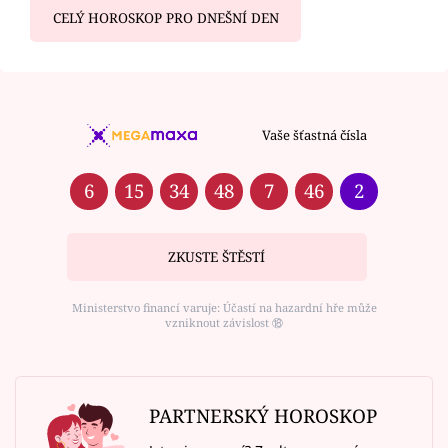
CELÝ HOROSKOP PRO DNEŠNÍ DEN
Vaše šťastná čísla
6
15
34
48
7
46
2
ZKUSTE ŠTĚSTÍ
Ministerstvo financí varuje: Účastí na hazardní hře může
vzniknout závislost ⑱
PARTNERSKÝ HOROSKOP