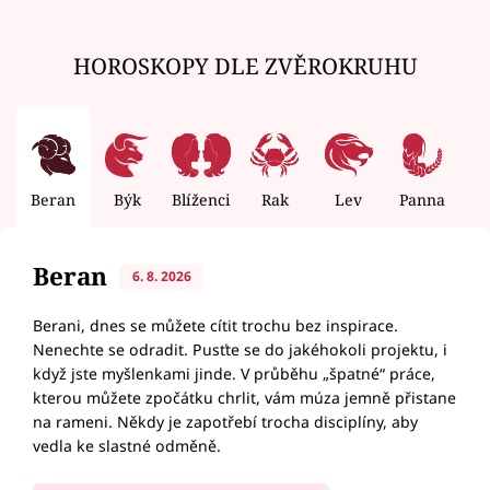
HOROSKOPY DLE ZVĚROKRUHU
Beran
Býk
Blíženci
Rak
Lev
Panna
V
Beran
6. 8. 2026
Berani, dnes se můžete cítit trochu bez inspirace.
Nenechte se odradit. Pusťte se do jakéhokoli projektu, i
když jste myšlenkami jinde. V průběhu „špatné“ práce,
kterou můžete zpočátku chrlit, vám múza jemně přistane
na rameni. Někdy je zapotřebí trocha disciplíny, aby
vedla ke slastné odměně.