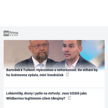
Bartošek k Turkovi: Hyenismus a nehoráznost. Ke stíhání by
ho Sněmovna vydala, míní Vondráček
Lékárničky, drony i pytle na mrtvoly: Jsou tržiště jako
Wildberries legitimním cílem Ukrajiny?