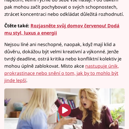
pak mohou začít pochybovat o svých schopnostech,
ztrácet koncentraci nebo odkládat důležitá rozhodnutí.
Čtěte také:
Rozjasněte svůj domov červenou! Dodá
mu styl, luxus a energii
Nejsou líné ani neschopné, naopak, když mají klid a
důvěru, dokážou být velmi kreativní a výkonné. Jenže
tvrdý deadline, ostrá kritika nebo konfliktní kolektiv je
mohou úplně zablokovat. Místo akce
nastupuje únik,
prokrastinace nebo snění o tom, jak by to mohlo být
jinde lepší
.