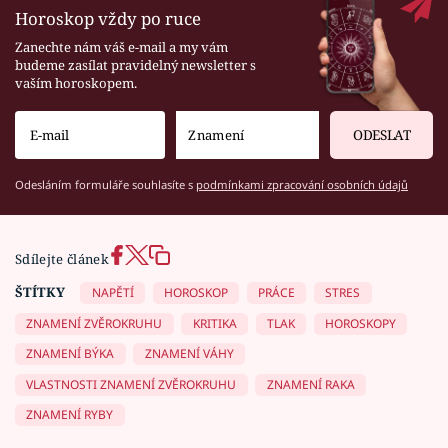
Horoskop vždy po ruce
Zanechte nám váš e-mail a my vám
budeme zasílat pravidelný newsletter s
vaším horoskopem.
ODESLAT
Odesláním formuláře souhlasíte s
podmínkami zpracování osobních údajů
Sdílejte článek
ŠTÍTKY
NAPĚTÍ
HOROSKOP
PRÁCE
STRES
ZNAMENÍ ZVĚROKRUHU
KRITIKA
TLAK
HOROSKOPY
ZNAMENÍ BÝKA
ZNAMENÍ VÁHY
VLASTNOSTI ZNAMENÍ ZVĚROKRUHU
ZNAMENÍ RAKA
ZNAMENÍ RYBY