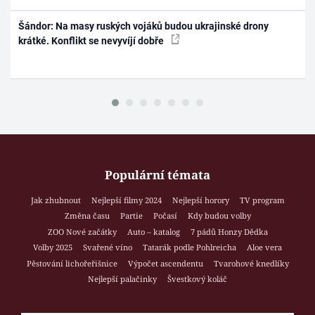
Šándor: Na masy ruských vojáků budou ukrajinské drony
krátké. Konflikt se nevyvíjí dobře
Populární témata
Jak zhubnout
Nejlepší filmy 2024
Nejlepší horory
TV program
Změna času
Partie
Počasí
Kdy budou volby
ZOO Nové začátky
Auto – katalog
7 pádů Honzy Dědka
Volby 2025
Svařené víno
Tatarák podle Pohlreicha
Aloe vera
Pěstování lichořeřišnice
Výpočet ascendentu
Tvarohové knedlíky
Nejlepší palačinky
Švestkový koláč