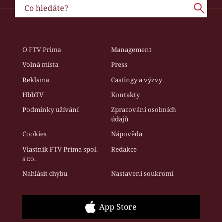
O FTV Prima
Management
Volná místa
Press
Reklama
Castingy a výzvy
HbbTV
Kontakty
Podmínky užívání
Zpracování osobních
údajů
Cookies
Nápověda
Vlastník FTV Prima spol.
Redakce
s r.o.
Nahlásit chybu
Nastavení soukromí
App Store