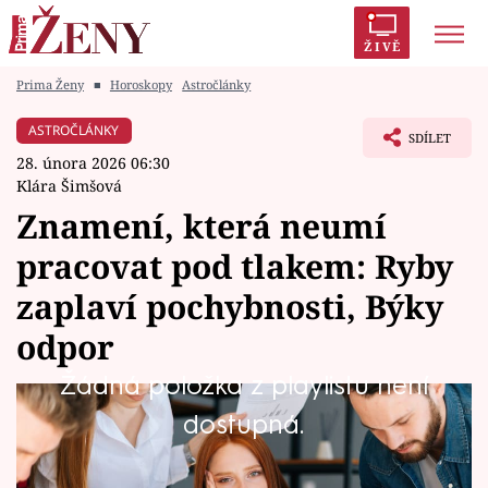
ŽIVĚ
Prima Ženy
■
Horoskopy
Astročlánky
Trendy:
Polabí
Inspekce
Prostřeno!
AYTO?
ASTROČLÁNKY
SDÍLET
Módní alarm
Zrádci
Proměny
28. února 2026 06:30
Klára Šimšová
Znamení, která neumí
pracovat pod tlakem: Ryby
Témata
zaplaví pochybnosti, Býky
Celebrity
odpor
Žádná položka z playlistu není
Vztahy
Některá znamení tlak vybičuje k heroickým
dostupná.
Seriály
výkonům, jiná pod příliš velkým tlakem
znejistí, začnou pochybovat nebo se úplně