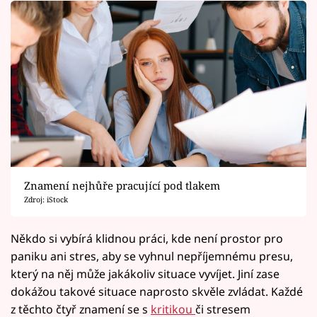
Znamení nejhůře pracující pod tlakem
Zdroj: iStock
Někdo si vybírá klidnou práci, kde není prostor pro
paniku ani stres, aby se vyhnul nepříjemnému presu,
který na něj může jakákoliv situace vyvíjet. Jiní zase
dokážou takové situace naprosto skvěle zvládat. Každé
z těchto čtyř znamení se s
kritikou
či stresem