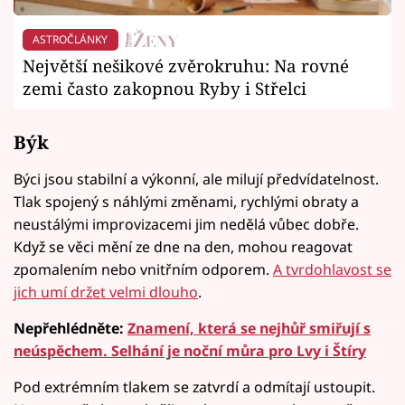
ASTROČLÁNKY
Největší nešikové zvěrokruhu: Na rovné
zemi často zakopnou Ryby i Střelci
Býk
Býci jsou stabilní a výkonní, ale milují předvídatelnost.
Tlak spojený s náhlými změnami, rychlými obraty a
neustálými improvizacemi jim nedělá vůbec dobře.
Když se věci mění ze dne na den, mohou reagovat
zpomalením nebo vnitřním odporem.
A tvrdohlavost se
jich umí držet velmi dlouho
.
Nepřehlédněte:
Znamení, která se nejhůř smiřují s
neúspěchem. Selhání je noční můra pro Lvy i Štíry
Pod extrémním tlakem se zatvrdí a odmítají ustoupit.