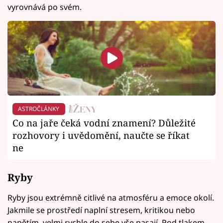
vyrovnává po svém.
ASTROČLÁNKY
Co na jaře čeká vodní znamení? Důležité
rozhovory i uvědomění, naučte se říkat
ne
Ryby
Ryby jsou extrémně citlivé na atmosféru a emoce okolí.
Jakmile se prostředí naplní stresem, kritikou nebo
napětím, velmi rychle do sebe vše nasají. Pod tlakem