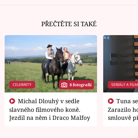
PŘEČTĚTE SI TAKÉ
CELEBRITY
SERIÁLY A FIL
8 fotografií
Michal Dlouhý v sedle
Tuna se chtěl vrátit domů.
slavného filmového koně.
Zarazilo ho
Jezdil na něm i Draco Malfoy
smlouvě př
zemřít