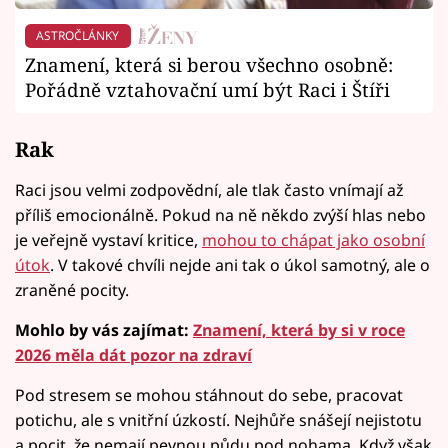
ASTROČLÁNKY
Znamení, která si berou všechno osobně:
Pořádně vztahovační umí být Raci i Štíři
Rak
Raci jsou velmi zodpovědní, ale tlak často vnímají až
příliš emocionálně. Pokud na ně někdo zvýší hlas nebo
je veřejně vystaví kritice,
mohou to chápat jako osobní
útok
. V takové chvíli nejde ani tak o úkol samotný, ale o
zraněné pocity.
Mohlo by vás zajímat:
Znamení, která by si v roce
2026 měla dát pozor na zdraví
Pod stresem se mohou stáhnout do sebe, pracovat
potichu, ale s vnitřní úzkostí. Nejhůře snášejí nejistotu
a pocit, že nemají pevnou půdu pod nohama. Když však