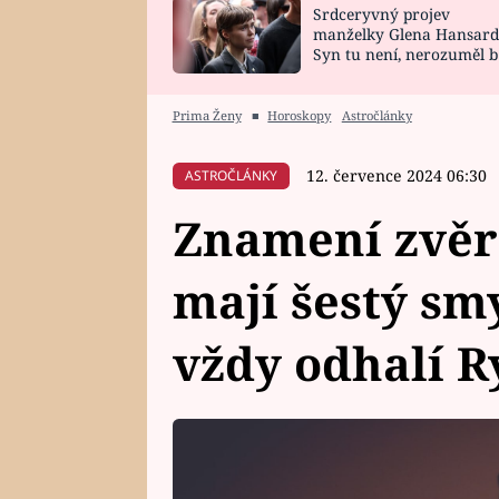
Srdceryvný projev
SNÁŘ
CELEBRITY
manželky Glena Hansard
Syn tu není, nerozuměl b
HOROSKOP NA
VAŘENÍ
tomu, vysvětlila
ROK 2023
Prima Ženy
■
Horoskopy
Astročlánky
12. července 2024 06:30
ASTROČLÁNKY
Znamení zvěr
mají šestý sm
vždy odhalí R