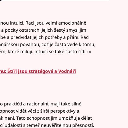
lnou intuici. Raci jsou velmi emocionálně
a pocity ostatních. Jejich šestý smysl jim
e a předvídat jejich potřeby a přání. Raci
anářskou povahou, což je často vede k tomu,
, které milují. Intuicí se také často řídí i v
: Štíři jsou stratégové a Vodnáři
 praktičtí a racionální, mají také silně
pnost vidět věci z širší perspektivy a
opak není. Tato schopnost jim umožňuje dělat
í události s téměř neuvěřitelnou přesností.