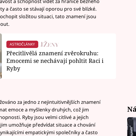
nímavost a schopnost vidět za hranice běžného
ty a často se stávají oporou pro své blízké.
ochopit složitou situaci, tato znamení jsou
out.
ASTROČLÁNKY
Přecitlivělá znamení zvěrokruhu:
Emocemi se nechávají pohltit Raci i
Ryby
žováno za jedno z nejintuitivnějších znamení
Ná
mat emoce a myšlenky druhých, což jim
opnosti. Ryby jsou velmi citlivé a jejich
ž jim umožňuje předvídat situace a chování
 vynikajícími empatickými společníky a často