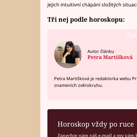
Jejich intuitivní chápání složitých situac
Tři nej podle horoskopu:
Fai
Autor článku
Petra Martišková
Petra Martišková je redaktorka webu Pr
znameních zvěrokruhu.
Horoskop vždy po ruce
Zanechte nám váš e-mail a my vám 