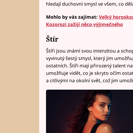
hledají duchovní smysl ve všem, co děla
Mohlo by vás zajímat:
Velký horoskop
Kozorozi zažijí něco výjimečného
Štír
Štíři jsou známí svou intenzitou a schop
vyvinutý šestý smysl, který jim umožňu
ostatních. Štíři mají přirozený talent n
umožňuje vidět, co je skryto očím osta
a citlivými na okolní svět, což jim umožň