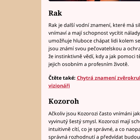
Rak
Rak je další vodní znamení, které má si
vnímaví a mají schopnost vycítit nálady 
umožňuje hluboce chápat lidi kolem seb
jsou známí svou pečovatelskou a ochr
že instinktivně vědí, kdy a jak pomoci těm
jejich osobním a profesním životě.
Čtěte také:
Chytrá znamení zvěrokruhu
vizionáři
Kozoroh
Ačkoliv jsou Kozorozi často vnímáni jako
vyvinutý šestý smysl. Kozorozi mají scho
intuitivně cítí, co je správné, a co na
správná rozhodnutí a předvídat budouc