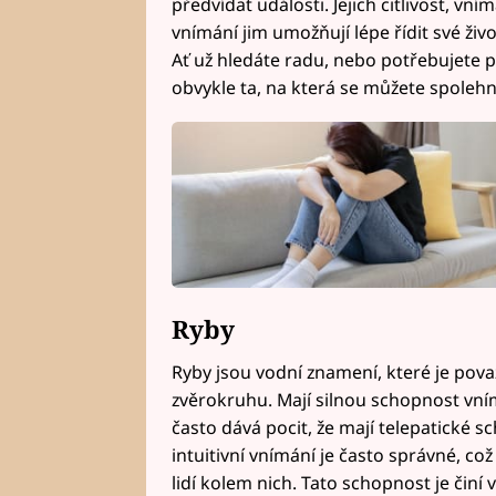
předvídat události. Jejich citlivost, v
vnímání jim umožňují lépe řídit své živo
Ať už hledáte radu, nebo potřebujete p
obvykle ta, na která se můžete spolehn
Ryby
Ryby jsou vodní znamení, které je pova
zvěrokruhu. Mají silnou schopnost vní
často dává pocit, že mají telepatické sch
intuitivní vnímání je často správné, co
lidí kolem nich. Tato schopnost je činí