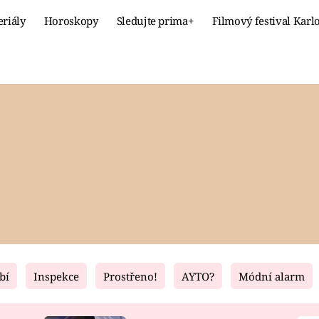
eriály
Horoskopy
Sledujte prima+
Filmový festival Karl
Celebrity
Recept
MÓDA A KRÁSA
HLAVNÍ JÍ
VZTAHY A SEX
SLADKÉ
PRIMA MAMINKA
ZDRAVÉ
bí
Inspekce
Prostřeno!
AYTO?
Módní alarm
Fresh
Living
RECEPTY
BYDLENÍ