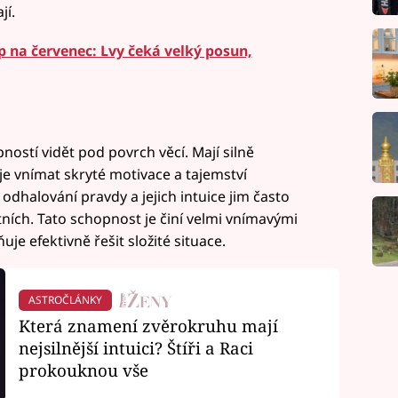
jí.
 na červenec: Lvy čeká velký posun,
ností vidět pod povrch věcí. Mají silně
je vnímat skryté motivace a tajemství
a odhalování pravdy a jejich intuice jim často
tních. Tato schopnost je činí velmi vnímavými
uje efektivně řešit složité situace.
ASTROČLÁNKY
Která znamení zvěrokruhu mají
nejsilnější intuici? Štíři a Raci
prokouknou vše