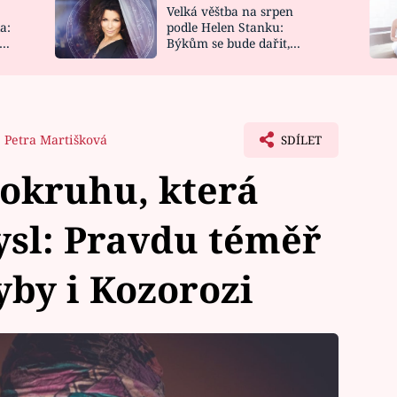
Velká věštba na srpen
NOVINKY
ZAHRADA
a:
podle Helen Stanku:
y
Býkům se bude dařit,
VIDEORECEPTY
DESIGN
Vodnáře čeká jízda
Petra Martišková
SDÍLET
okruhu, která
ysl: Pravdu téměř
yby i Kozorozi