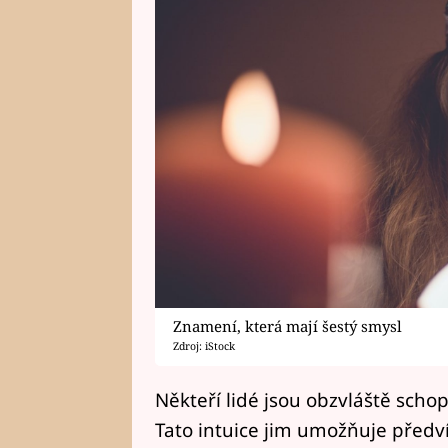
Znamení, která mají šestý smysl
Zdroj: iStock
Někteří lidé jsou obzvláště sch
Tato intuice jim umožňuje předví