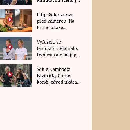
bez dubla
Filip Sajler znovu
před kamerou: Na
Primě ukáže
poctivou kuchyni i
rychlé recepty
Vyřazení se
tentokrát nekonalo.
Dvojčata ale mají po
uzavření třetí etapy
závodu nůž na krku
Šok v Kambodži.
Favoritky Chicas
končí, závod ukázal
svou nejtvrdší tvář