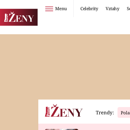
Menu
Celebrity
Vztahy
S
Seriály
Životní styl
ZOO
DIETY A HUBNUTÍ
PROSTŘENO!
CESTOVÁNÍ A
DOVOLENÁ
DUCH
ZDRAVÍ
Trendy:
Pola
Horoskopy
Video
ASTROČLÁNKY
SERIÁLY