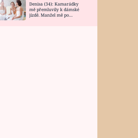
Denisa (34): Kamarádky
mě přemluvily k dámské
jízdě. Manžel mě po
návratu zaskočil