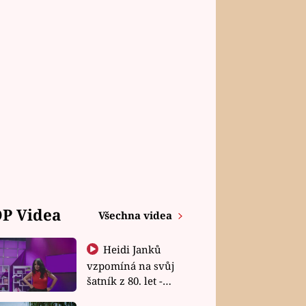
P Videa
Všechna videa
Heidi Janků
vzpomíná na svůj
šatník z 80. let -
Shopaholičky