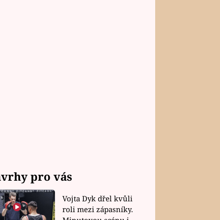
vrhy pro vás
Vojta Dyk dřel kvůli
roli mezi zápasníky.
Minutovou scénu jel