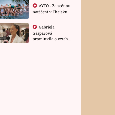
AYTO - Za scénou
natáčení v Thajsku
Gabriela
Gášpárová
promluvila o vztahu
a zakládání rodiny