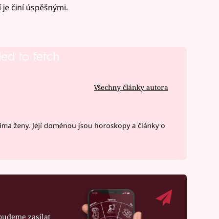
í je činí úspěšnými.
led to fetch
Všechny články autora
ima ženy. Její doménou jsou horoskopy a články o
budeme zasílat