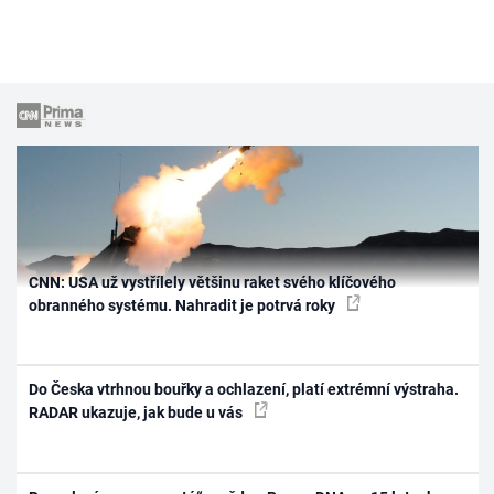
CNN: USA už vystřílely většinu raket svého klíčového
obranného systému. Nahradit je potrvá roky
Do Česka vtrhnou bouřky a ochlazení, platí extrémní výstraha.
RADAR ukazuje, jak bude u vás