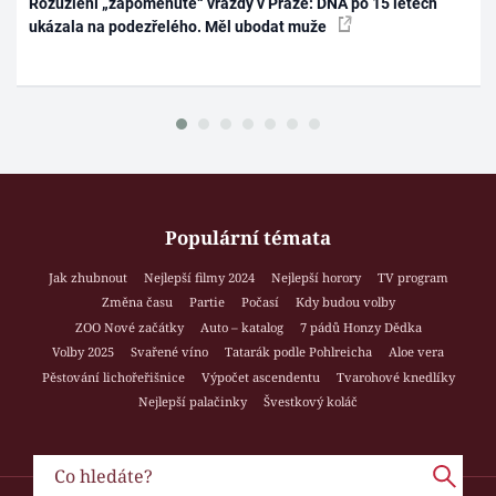
Rozuzlení „zapomenuté“ vraždy v Praze: DNA po 15 letech
ukázala na podezřelého. Měl ubodat muže
Populární témata
Jak zhubnout
Nejlepší filmy 2024
Nejlepší horory
TV program
Změna času
Partie
Počasí
Kdy budou volby
ZOO Nové začátky
Auto – katalog
7 pádů Honzy Dědka
Volby 2025
Svařené víno
Tatarák podle Pohlreicha
Aloe vera
Pěstování lichořeřišnice
Výpočet ascendentu
Tvarohové knedlíky
Nejlepší palačinky
Švestkový koláč