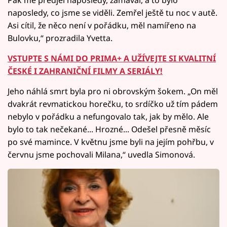
Pak mě předjel naposledy, zamával, a to bylo
naposledy, co jsme se viděli. Zemřel ještě tu noc v autě.
Asi cítil, že něco není v pořádku, měl namířeno na
Bulovku,“ prozradila Yvetta.
VSTUPTE S NÁMI DO PRIMA+ A UŽÍVEJTE SI KVALITNÍ
ČESKÉ I ZAHRANIČNÍ FILMY A SERIÁLY!
Jeho náhlá smrt byla pro ni obrovským šokem. „On měl
dvakrát revmatickou horečku, to srdíčko už tím pádem
nebylo v pořádku a nefungovalo tak, jak by mělo. Ale
bylo to tak nečekané... Hrozné... Odešel přesně měsíc
po své mamince. V květnu jsme byli na jejím pohřbu, v
červnu jsme pochovali Milana,“ uvedla Simonová.