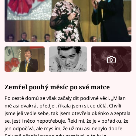
Zemřel pouhý měsíc po své matce
Po cestě domů se však začaly dít podivné věci. „Milan
mě asi dvakrát předjel, říkala jsem si, co dělá. Chvíli
jsme jeli vedle sebe, tak jsem otevřela okénko a zeptala
se, jestli něco nepotřebuje. Řekl mi, že je v pořádku, že
jen odpočívá, ale myslím, že už mu asi nebylo dobře.