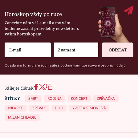
Horoskop vždy po ruce
Zanechte nám váš e-mail a my vám
budeme zasílat pravidelný newsletter s
vaším horoskopem.
ODESLAT
Odesláním formuláře souhlasíte s
podmínkami zpracování osobních údajů
Sdílejte článek
ŠTÍTKY
SMRT
RODINA
KONCERT
ZPĚVAČKA
INFARKT
ZPĚVÁK
DUO
YVETTA SIMONOVÁ
MILAN CHLADIL