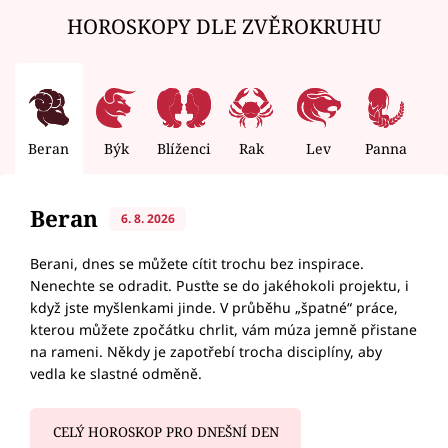
HOROSKOPY DLE ZVĚROKRUHU
Beran
Býk
Blíženci
Rak
Lev
Panna
V
Beran
6. 8. 2026
Berani, dnes se můžete cítit trochu bez inspirace.
Nenechte se odradit. Pusťte se do jakéhokoli projektu, i
když jste myšlenkami jinde. V průběhu „špatné“ práce,
kterou můžete zpočátku chrlit, vám múza jemně přistane
na rameni. Někdy je zapotřebí trocha disciplíny, aby
vedla ke slastné odměně.
CELÝ HOROSKOP PRO DNEŠNÍ DEN