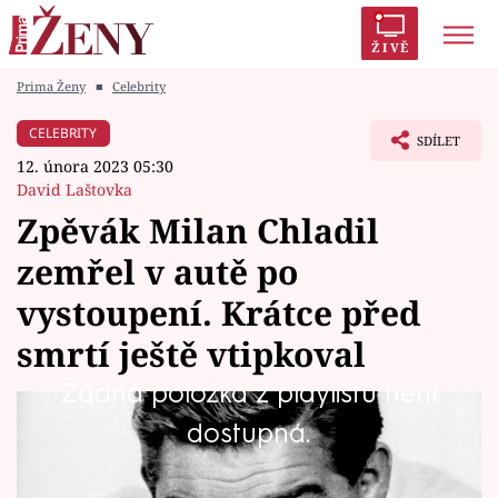
ŽIVĚ
Prima Ženy
■
Celebrity
Trendy:
Polabí
Inspekce
Prostřeno!
AYTO?
CELEBRITY
SDÍLET
Módní alarm
Zrádci
Proměny
12. února 2023 05:30
David Laštovka
Zpěvák Milan Chladil
zemřel v autě po
Témata
vystoupení. Krátce před
Celebrity
smrtí ještě vtipkoval
Žádná položka z playlistu není
Vztahy
Nezapomenutelný český zpěvák Milan Chladil
dostupná.
Seriály
by v těchto dnech oslavil 92. narozeniny. Jeho
smrt je dodnes zahalena tajemstvím a tvrdí se