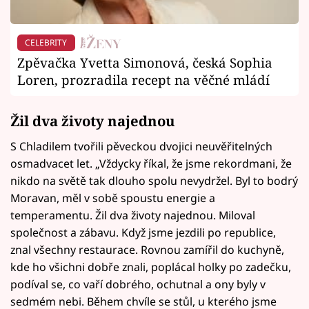
CELEBRITY
Zpěvačka Yvetta Simonová, česká Sophia
Loren, prozradila recept na věčné mládí
Žil dva životy najednou
S Chladilem tvořili pěveckou dvojici neuvěřitelných
osmadvacet let. „Vždycky říkal, že jsme rekordmani, že
nikdo na světě tak dlouho spolu nevydržel. Byl to bodrý
Moravan, měl v sobě spoustu energie a
temperamentu. Žil dva životy najednou. Miloval
společnost a zábavu. Když jsme jezdili po republice,
znal všechny restaurace. Rovnou zamířil do kuchyně,
kde ho všichni dobře znali, poplácal holky po zadečku,
podíval se, co vaří dobrého, ochutnal a ony byly v
sedmém nebi. Během chvíle se stůl, u kterého jsme