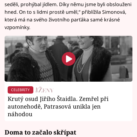
seděli, prohýbal jídlem. Díky němu jsme byli obslouženi
hned. On to s lidmi prostě uměl,“ přiblížila Simonová,
která má na svého životního parťáka samé krásné
vzpomínky.
CELEBRITY
Krutý osud Jiřího Štaidla. Zemřel při
autonehodě, Patrasová unikla jen
náhodou
Doma to začalo skřípat