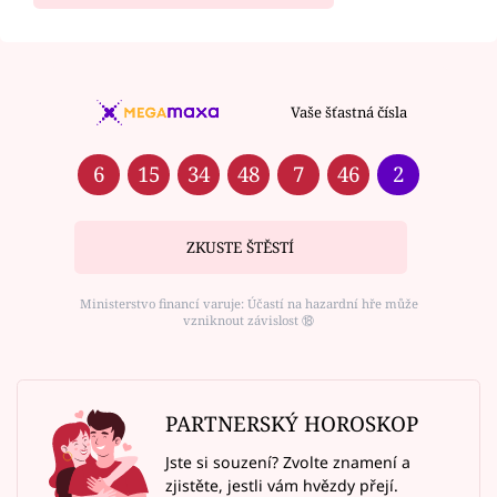
Vaše šťastná čísla
6
15
34
48
7
46
2
ZKUSTE ŠTĚSTÍ
Ministerstvo financí varuje: Účastí na hazardní hře může
vzniknout závislost ⑱
PARTNERSKÝ HOROSKOP
Jste si souzení? Zvolte znamení a
zjistěte, jestli vám hvězdy přejí.