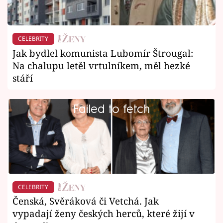
CELEBRITY
Jak bydlel komunista Lubomír Štrougal:
Na chalupu letěl vrtulníkem, měl hezké
stáří
Failed to fetch
CELEBRITY
Čenská, Svěráková či Vetchá. Jak
vypadají ženy českých herců, které žijí v