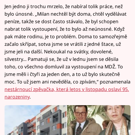
Jen jedno ji trochu mrzelo, že nabíral tolik práce, než
bylo únosné. „Milan nechtěl být doma, chtěl vydělávat
peníze, takže se dost často stávalo, že byl schopen
nabrat tolik vystoupení, že to bylo až neúnosné. Když
pak máte rodinu, je to problém. Doma to samozřejmě
začalo skřípat, sotva jsme se vrátili z jedné štace, už
jsme jeli na další. Nekoukal na svátky, dovolené,
silvestry... Pamatuji se, že už v lednu jsem se děsila
toho, co všechno domluvil za vystoupení na MDŽ. To
jsme měli i čtyři za jeden den, a to už bylo skutečně
moc. To už jsem ani nevěděla, co zpívám,“ poznamenala
nestárnoucí zpěvačka, která letos v listopadu oslaví 95.
narozeniny
.