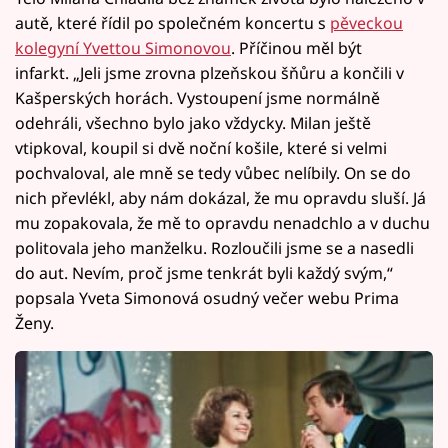
autě, které řídil po společném koncertu s
pěveckou
kolegyní Yvettou Simonovou
. Příčinou měl být
infarkt. „Jeli jsme zrovna plzeňskou šňůru a končili v
Kašperských horách. Vystoupení jsme normálně
odehráli, všechno bylo jako vždycky. Milan ještě
vtipkoval, koupil si dvě noční košile, které si velmi
pochvaloval, ale mně se tedy vůbec nelíbily. On se do
nich převlékl, aby nám dokázal, že mu opravdu sluší. Já
mu zopakovala, že mě to opravdu nenadchlo a v duchu
politovala jeho manželku. Rozloučili jsme se a nasedli
do aut. Nevím, proč jsme tenkrát byli každý svým,“
popsala Yveta Simonová osudný večer webu Prima
Ženy.