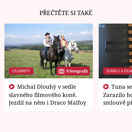
PŘEČTĚTE SI TAKÉ
CELEBRITY
SERIÁLY A FIL
8 fotografií
Michal Dlouhý v sedle
Tuna se chtěl vrátit domů.
slavného filmového koně.
Zarazilo ho
Jezdil na něm i Draco Malfoy
smlouvě př
zemřít