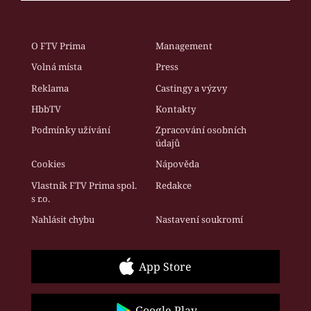
O FTV Prima
Management
Volná místa
Press
Reklama
Castingy a výzvy
HbbTV
Kontakty
Podmínky užívání
Zpracování osobních
údajů
Cookies
Nápověda
Vlastník FTV Prima spol.
Redakce
s r.o.
Nahlásit chybu
Nastavení soukromí
App Store
Google Play