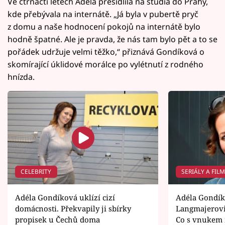
Ve čtrnácti letech Adéla přesídlila na studia do Prahy,
kde přebývala na internátě. „Já byla v pubertě pryč
z domu a naše hodnocení pokojů na internátě bylo
hodně špatné. Ale je pravda, že nás tam bylo pět a to se
pořádek udržuje velmi těžko,“ přiznává Gondíková o
skomírající úklidové morálce po vylétnutí z rodného
hnízda.
CELEBRITY
SERIÁLY A FIL
Adéla Gondíková uklízí cizí
Adéla Gondík
domácnosti. Překvapily ji sbírky
Langmajerovi:
propisek u Čechů doma
Co s vnukem 