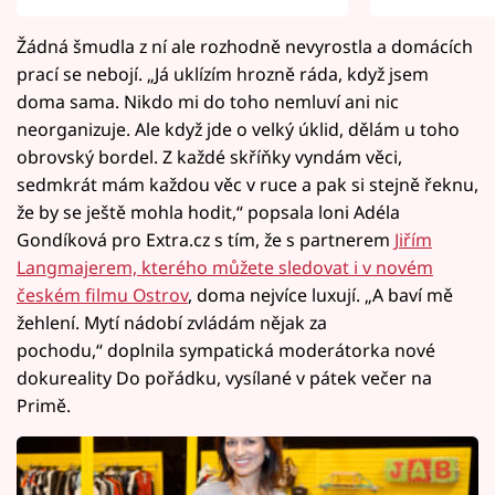
Žádná šmudla z ní ale rozhodně nevyrostla a domácích
prací se nebojí. „Já uklízím hrozně ráda, když jsem
doma sama. Nikdo mi do toho nemluví ani nic
neorganizuje. Ale když jde o velký úklid, dělám u toho
obrovský bordel. Z každé skříňky vyndám věci,
sedmkrát mám každou věc v ruce a pak si stejně řeknu,
že by se ještě mohla hodit,“ popsala loni Adéla
Gondíková pro Extra.cz s tím, že s partnerem
Jiřím
Langmajerem, kterého můžete sledovat i v novém
českém filmu Ostrov
, doma nejvíce luxují. „A baví mě
žehlení. Mytí nádobí zvládám nějak za
pochodu,“ doplnila sympatická moderátorka nové
dokureality Do pořádku, vysílané v pátek večer na
Primě.