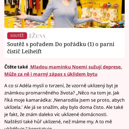
SOUTĚŽ
Soutěž s pořadem Do pořádku (1) o parní
čistič Leiheift
Čtěte také
Mladou maminku Noemi sužují deprese.
Může za ně i marný zápas s úklidem bytu
A co si Adéla myslí o tvrzení, že vzorně uklizený byt je
známkou promarněného života? „Něco na tom je. Jak
říká moje kamarádka: ‚Nenarodila jsem se proto, abych
uklízela.' Ale já se snažím, aby bylo doma čisto. Ale také
je fakt, že znám daleko víc uklizené domácnosti.
Naštěstí také hůř uklizené, než máme my. A to mě
uklidňuje,“ konstatuje.