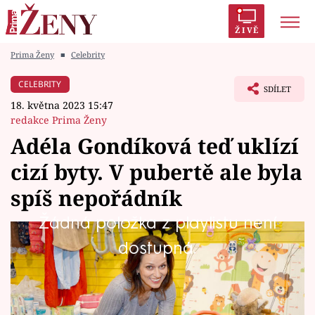
ŽIVĚ
Prima Ženy
■
Celebrity
Trendy:
Polabí
Inspekce
Prostřeno!
AYTO?
CELEBRITY
SDÍLET
Módní alarm
Zrádci
Proměny
18. května 2023 15:47
redakce Prima Ženy
Adéla Gondíková teď uklízí
cizí byty. V pubertě ale byla
Témata
spíš nepořádník
Celebrity
Žádná položka z playlistu není
Adéla Gondíková se stává expertkou na
dostupná.
Vztahy
pořádek. Jak to má coby moderátorka nové
Seriály
dokureality s úklidem vlastního domu? Možná
vás překvapí.