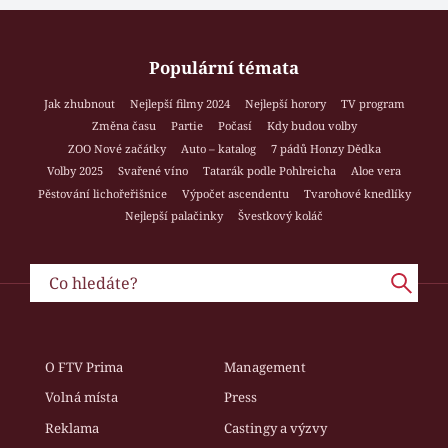
Populární témata
Jak zhubnout
Nejlepší filmy 2024
Nejlepší horory
TV program
Změna času
Partie
Počasí
Kdy budou volby
ZOO Nové začátky
Auto – katalog
7 pádů Honzy Dědka
Volby 2025
Svařené víno
Tatarák podle Pohlreicha
Aloe vera
Pěstování lichořeřišnice
Výpočet ascendentu
Tvarohové knedlíky
Nejlepší palačinky
Švestkový koláč
O FTV Prima
Management
Volná místa
Press
Reklama
Castingy a výzvy