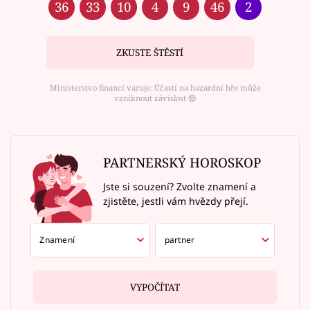
36
33
10
4
9
46
2
ZKUSTE ŠTĚSTÍ
Ministerstvo financí varuje: Účastí na hazardní hře může
vzniknout závislost ⑱
PARTNERSKÝ HOROSKOP
Jste si souzení? Zvolte znamení a
zjistěte, jestli vám hvězdy přejí.
VYPOČÍTAT