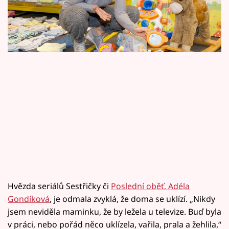
Horoskopy
Sledujte prima+
Filmový festival Karlovy Vary
Pořady
Mámy sobě
Přihlášení
Sledujte nás
Hvězda seriálů Sestřičky či
Poslední oběť, Adéla
Gondíková
, je odmala zvyklá, že doma se uklízí. „Nikdy
jsem neviděla maminku, že by ležela u televize. Buď byla
v práci, nebo pořád něco uklízela, vařila, prala a žehlila,“