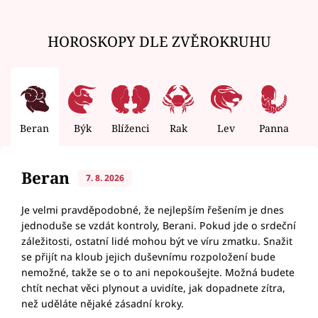
HOROSKOPY DLE ZVĚROKRUHU
Beran
Býk
Blíženci
Rak
Lev
Panna
V
Beran
7. 8. 2026
Je velmi pravděpodobné, že nejlepším řešením je dnes
jednoduše se vzdát kontroly, Berani. Pokud jde o srdeční
záležitosti, ostatní lidé mohou být ve víru zmatku. Snažit
se přijít na kloub jejich duševnímu rozpoložení bude
nemožné, takže se o to ani nepokoušejte. Možná budete
chtít nechat věci plynout a uvidíte, jak dopadnete zítra,
než uděláte nějaké zásadní kroky.