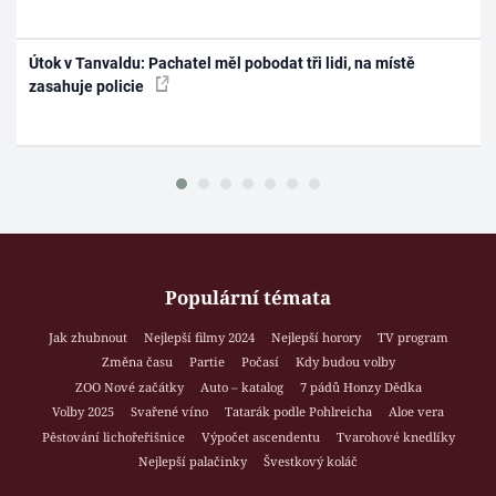
Útok v Tanvaldu: Pachatel měl pobodat tři lidi, na místě
zasahuje policie
Populární témata
Jak zhubnout
Nejlepší filmy 2024
Nejlepší horory
TV program
Změna času
Partie
Počasí
Kdy budou volby
ZOO Nové začátky
Auto – katalog
7 pádů Honzy Dědka
Volby 2025
Svařené víno
Tatarák podle Pohlreicha
Aloe vera
Pěstování lichořeřišnice
Výpočet ascendentu
Tvarohové knedlíky
Nejlepší palačinky
Švestkový koláč