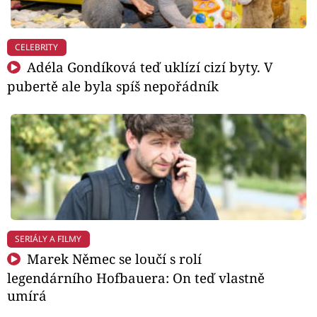
CELEBRITY
Adéla Gondíková teď uklízí cizí byty. V
pubertě ale byla spíš nepořádník
SERIÁLY A FILMY
Marek Němec se loučí s rolí
legendárního Hofbauera: On teď vlastně
umírá