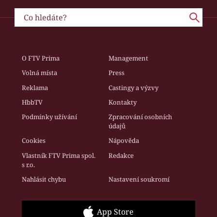
O FTV Prima
Management
Volná místa
Press
Reklama
Castingy a výzvy
HbbTV
Kontakty
Podmínky užívání
Zpracování osobních
údajů
Cookies
Nápověda
Vlastník FTV Prima spol.
Redakce
s r.o.
Nahlásit chybu
Nastavení soukromí
App Store