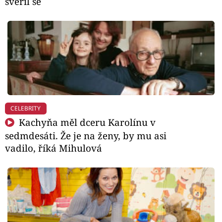
svěřil se
CELEBRITY
Kachyňa měl dceru Karolínu v
sedmdesáti. Že je na ženy, by mu asi
vadilo, říká Mihulová