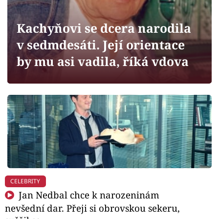
Horoskopy
Sledujte prima+
Kachyňovi se dcera narodila
v sedmdesáti. Její orientace
Filmový festival Karlovy Vary
by mu asi vadila, říká vdova
Pořady
Mámy sobě
Přihlášení
Sledujte nás
CELEBRITY
Jan Nedbal chce k narozeninám
nevšední dar. Přeji si obrovskou sekeru,