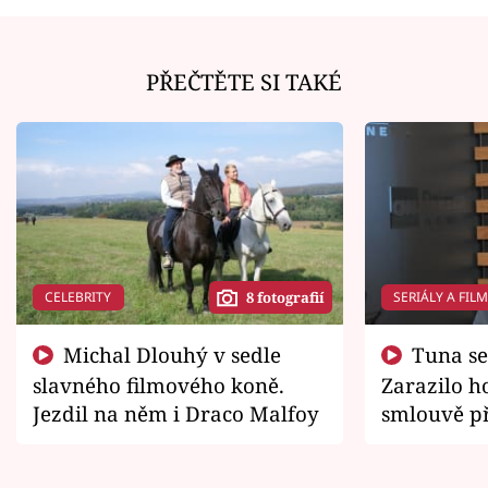
PŘEČTĚTE SI TAKÉ
CELEBRITY
SERIÁLY A FIL
8 fotografií
Michal Dlouhý v sedle
Tuna se chtěl vrátit domů.
slavného filmového koně.
Zarazilo ho
Jezdil na něm i Draco Malfoy
smlouvě př
zemřít