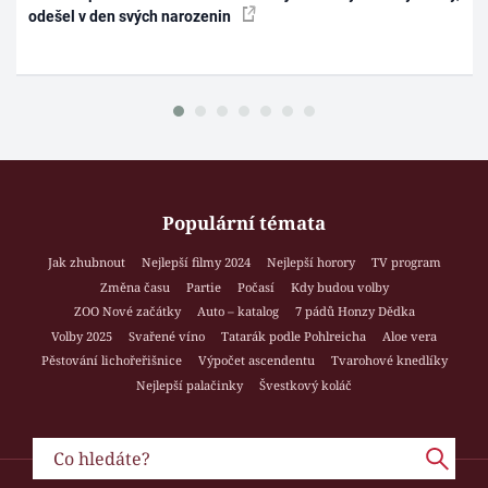
odešel v den svých narozenin
Populární témata
Jak zhubnout
Nejlepší filmy 2024
Nejlepší horory
TV program
Změna času
Partie
Počasí
Kdy budou volby
ZOO Nové začátky
Auto – katalog
7 pádů Honzy Dědka
Volby 2025
Svařené víno
Tatarák podle Pohlreicha
Aloe vera
Pěstování lichořeřišnice
Výpočet ascendentu
Tvarohové knedlíky
Nejlepší palačinky
Švestkový koláč