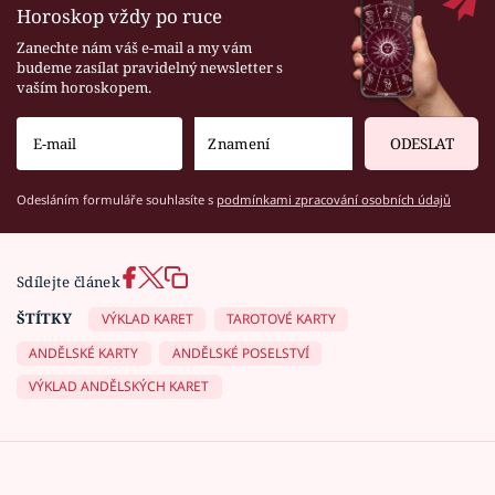
Horoskop vždy po ruce
Zanechte nám váš e-mail a my vám
budeme zasílat pravidelný newsletter s
vaším horoskopem.
ODESLAT
Odesláním formuláře souhlasíte s
podmínkami zpracování osobních údajů
Sdílejte článek
ŠTÍTKY
VÝKLAD KARET
TAROTOVÉ KARTY
ANDĚLSKÉ KARTY
ANDĚLSKÉ POSELSTVÍ
VÝKLAD ANDĚLSKÝCH KARET