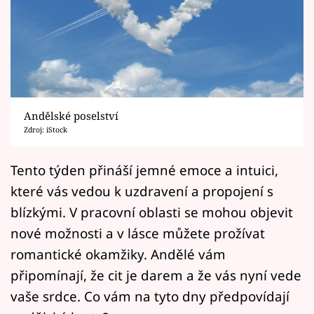
Horoskopy
Sledujte prima+
Filmový festival Karlovy Vary
Pořady
Andělské poselství
Zdroj: iStock
Mámy sobě
Tento týden přináší jemné emoce a intuici,
Přihlášení
které vás vedou k uzdravení a propojení s
blízkými. V pracovní oblasti se mohou objevit
nové možnosti a v lásce můžete prožívat
Sledujte nás
romantické okamžiky. Andělé vám
připomínají, že cit je darem a že vás nyní vede
vaše srdce. Co vám na tyto dny předpovídají