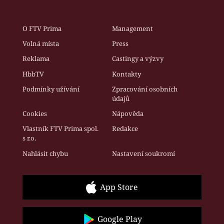
O FTV Prima
Management
Volná místa
Press
Reklama
Castingy a výzvy
HbbTV
Kontakty
Podmínky užívání
Zpracování osobních
údajů
Cookies
Nápověda
Vlastník FTV Prima spol.
Redakce
s r.o.
Nahlásit chybu
Nastavení soukromí
App Store
Google Play