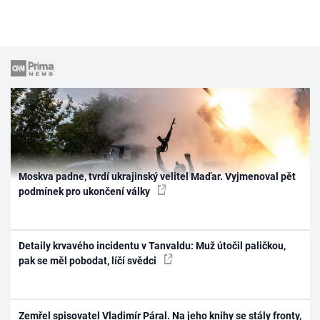
Moskva padne, tvrdí ukrajinský velitel Maďar. Vyjmenoval pět
podmínek pro ukončení války
Detaily krvavého incidentu v Tanvaldu: Muž útočil paličkou,
pak se měl pobodat, líčí svědci
Zemřel spisovatel Vladimír Páral. Na jeho knihy se stály fronty,