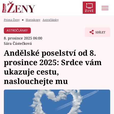
ŽIVĚ
Prima Ženy
■
Horoskopy
Astročlánky
Trendy:
Polabí
Inspekce
Prostřeno!
AYTO?
ASTROČLÁNKY
SDÍLET
Módní alarm
Zrádci
Proměny
8. prosince 2025 06:00
Sára Částečková
Andělské poselství od 8.
prosince 2025: Srdce vám
Témata
ukazuje cestu,
Celebrity
naslouchejte mu
Vztahy
Seriály