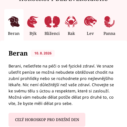
Beran
Býk
Blíženci
Rak
Lev
Panna
V
Beran
10. 8. 2026
Berani, nešetřete na péči o své fyzické zdraví. Ve snaze
ušetřit peníze se možná nebudete obtěžovat chodit na
zubní prohlídky nebo se rozhodnete pro nejlevnějšího
lékaře. Nic není důležitější než vaše zdraví. Chovejte se
ke svému tělu s úctou a respektem, které si zaslouží.
Možná vám nebude dělat potíže dělat pro druhé to, co
víte, že byste měli dělat pro sebe.
CELÝ HOROSKOP PRO DNEŠNÍ DEN