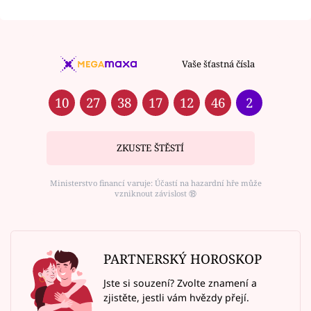
Vaše šťastná čísla
10
27
38
17
12
46
2
ZKUSTE ŠTĚSTÍ
Ministerstvo financí varuje: Účastí na hazardní hře může
vzniknout závislost ⑱
PARTNERSKÝ HOROSKOP
Jste si souzení? Zvolte znamení a
zjistěte, jestli vám hvězdy přejí.