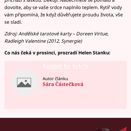
přichází s láskou. Děkuji.
Nadechněte se pomalu a
dovolte, aby se vaše srdce naplnilo teplem. Rytíř vody
vám připomíná, že když důvěřujete proudu života, vše
se sladí.
Zdroj: Andělské tarotové karty – Doreen Virtue,
Radleigh Valentine (2012, Synergie)
Co nás čeká v prosinci, prozradí Helen Stanku:
Failed to fetch
Autor článku
Sára Částečková