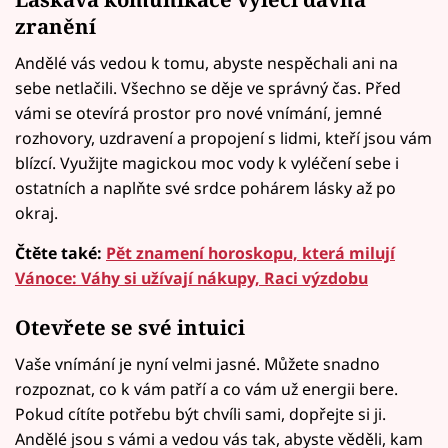
zranění
Andělé vás vedou k tomu, abyste nespěchali ani na
sebe netlačili. Všechno se děje ve správný čas. Před
vámi se otevírá prostor pro nové vnímání, jemné
rozhovory, uzdravení a propojení s lidmi, kteří jsou vám
blízcí. Využijte magickou moc vody k vyléčení sebe i
ostatních a naplňte své srdce pohárem lásky až po
okraj.
Čtěte také:
Pět znamení horoskopu, která milují
Vánoce: Váhy si užívají nákupy, Raci výzdobu
Otevřete se své intuici
Vaše vnímání je nyní velmi jasné. Můžete snadno
rozpoznat, co k vám patří a co vám už energii bere.
Pokud cítíte potřebu být chvíli sami, dopřejte si ji.
Andělé jsou s vámi a vedou vás tak, abyste věděli, kam