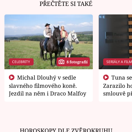
PŘEČTĚTE SI TAKÉ
CELEBRITY
SERIÁLY A FIL
8 fotografií
Michal Dlouhý v sedle
Tuna se chtěl vrátit domů.
slavného filmového koně.
Zarazilo ho
Jezdil na něm i Draco Malfoy
smlouvě př
zemřít
HOROSKOPY DLE ZVĚROKRUHU