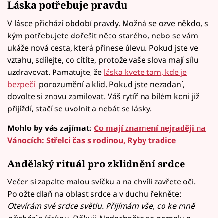
Láska potřebuje pravdu
V lásce přichází období pravdy. Možná se ozve někdo, s
kým potřebujete dořešit něco starého, nebo se vám
ukáže nová cesta, která přinese úlevu. Pokud jste ve
vztahu, sdílejte, co cítíte, protože vaše slova mají sílu
uzdravovat. Pamatujte, že
láska kvete tam, kde je
bezpečí,
porozumění a klid. Pokud jste nezadaní,
dovolte si znovu zamilovat. Váš rytíř na bílém koni již
přijíždí, stačí se uvolnit a nebát se lásky.
Mohlo by vás zajímat:
Co mají znamení nejraději na
Vánocích: Střelci čas s rodinou, Ryby tradice
Andělský rituál pro zklidnění srdce
Večer si zapalte malou svíčku a na chvíli zavřete oči.
Položte dlaň na oblast srdce a v duchu řekněte:
Otevírám své srdce světlu. Přijímám vše, co ke mně