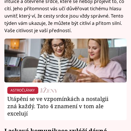
intuice a otevřené srdce, které se nebojí projevit to, co
cítí. Jeho přítomnost vás učí důvěřovat tichému hlasu
uvnitř, který ví, že cesty srdce jsou vždy správné. Tento
týden vám ukazuje, že můžete být citliví a přitom silní.
Vaše citlivost je vaší předností.
ASTROČLÁNKY
Utápění se ve vzpomínkách a nostalgii
zná každý. Tato 4 znamení v tom ale
excelují
Laskavá komunikace vyléčí dávná