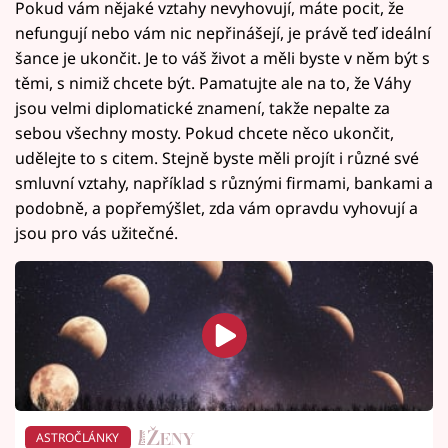
Pokud vám nějaké vztahy nevyhovují, máte pocit, že
nefungují nebo vám nic nepřinášejí, je právě teď ideální
šance je ukončit. Je to váš život a měli byste v něm být s
těmi, s nimiž chcete být. Pamatujte ale na to, že Váhy
jsou velmi diplomatické znamení, takže nepalte za
sebou všechny mosty. Pokud chcete něco ukončit,
udělejte to s citem. Stejně byste měli projít i různé své
smluvní vztahy, například s různými firmami, bankami a
podobně, a popřemýšlet, zda vám opravdu vyhovují a
jsou pro vás užitečné.
ASTROČLÁNKY