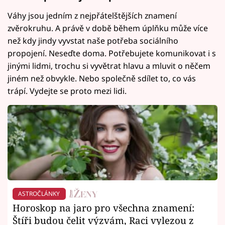
Váhy jsou jedním z nejpřátelštějších znamení
zvěrokruhu. A právě v době během úplňku může více
než kdy jindy vyvstat naše potřeba sociálního
propojení. Neseďte doma. Potřebujete komunikovat i s
jinými lidmi, trochu si vyvětrat hlavu a mluvit o něčem
jiném než obvykle. Nebo společně sdílet to, co vás
trápí. Vydejte se proto mezi lidi.
ASTROČLÁNKY
Horoskop na jaro pro všechna znamení:
Štíři budou čelit výzvám, Raci vylezou z