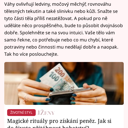
Váhy ovlivňují ledviny, močový měchýř, rovnováhu
tělesných tekutin a také slinivku nebo kůži. Snažte se
tyto části těla příliš nezatěžovat. A pokud pro ně
uděláte něco prospěšného, bude to působit dvojnásob
dobře. Spolehněte se na svou intuici. Vaše tělo vám
samo řekne, co potřebuje nebo co mu chybí, které
potraviny nebo činnosti mu nedělají dobře a naopak.
Tak ho více poslouchejte.
ŽIVOTNÍ STYL
Magické rituály pro získání peněz. Jak si
do života přitáhnout bohatství?