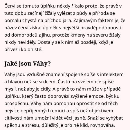
Červí se tomuto úplňku někdy říkalo proto, že právě v
tuto dobu začínají žížaly vylézat z půdy a příroda se
pomalu chystá na příchod jara. Zajímavým faktem je, že
název červí získal úplněk s největší pravděpodobností
od domorodců z jihu, protože kmeny na severu žížaly
nikdy neviděly. Dostaly se k nim až později, když je
přivezli kolonisté.
Jaké jsou
Váhy
?
Váhy jsou vzdušné znamení spojené spíše s intelektem
a hlavou než se srdcem. Často na své emoce spíše
myslí, než aby je cítily. A právě to nám může v případě
úplňku, který často doprovází zvýšené emoce, být ku
prospěchu. Váhy nám pomohou oprostit se od těch
nejvíce nepříjemných emocí a spíš než objektivem
citlivosti nám umožní vidět věci jasně. Snaží se vyhýbat
spěchu a stresu, důležitý je pro ně klid, rovnováha,