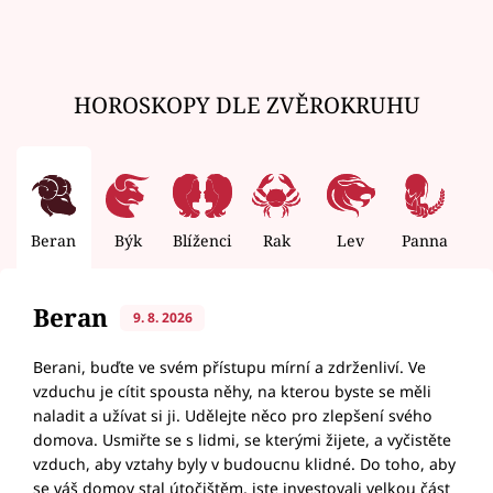
HOROSKOPY DLE ZVĚROKRUHU
Beran
Býk
Blíženci
Rak
Lev
Panna
V
Beran
9. 8. 2026
Berani, buďte ve svém přístupu mírní a zdrženliví. Ve
vzduchu je cítit spousta něhy, na kterou byste se měli
naladit a užívat si ji. Udělejte něco pro zlepšení svého
domova. Usmiřte se s lidmi, se kterými žijete, a vyčistěte
vzduch, aby vztahy byly v budoucnu klidné. Do toho, aby
se váš domov stal útočištěm, jste investovali velkou část