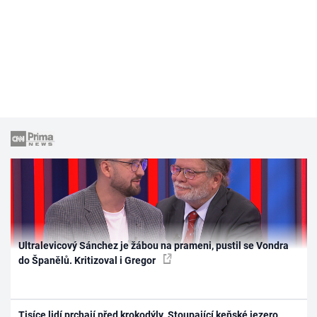
Ultralevicový Sánchez je žábou na prameni, pustil se Vondra
do Španělů. Kritizoval i Gregor
Tisíce lidí prchají před krokodýly. Stoupající keňské jezero