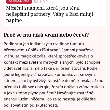
ASTROČLÁNKY
Měsíční znamení, která jsou těmi
nejlepšími partnery: Váhy a Raci milují
naplno
Proč se mu říká vraní nebo červí?
Podle starých indiánských tradic se tomuto
březnovému úplňku říká vraní. Šamani považovali
vránu za magické zvíře, které zprostředkovávalo
kontakt mezi světem mrtvých a živých, bylo schopné
vidět svět iluzí a mělo také dar přemísťování. Podle
jedné legendy vrána začala komunikovat se svým
stínem, jako by byl živý. Neustále do něj klovala, až mu
předala tolik své energie, že stín obživl a vrána zmizela.
A jaké z toho plyne poučení? Nevěnujte zbytečně
energii iluzím, něčemu, co za to nestojí. Je důležité
odlišovat stín od skutečnosti.