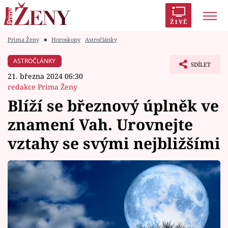
ŽIVĚ
Prima Ženy
■
Horoskopy
Astročlánky
Trendy:
Polabí
Inspekce
Prostřeno!
AYTO?
ASTROČLÁNKY
SDÍLET
Módní alarm
Zrádci
Proměny
21. března 2024 06:30
redakce Prima Ženy
Blíží se březnový úplněk ve
znamení Vah. Urovnejte
Témata
vztahy se svými nejbližšími
Celebrity
Vztahy
Seriály