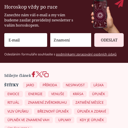
Horoskop vždy po ruce
Zanechte nám váš e-mail a my vám
budeme zasílat pravidelný newsletter s
vaším horoskopem.
ODESLAT
Odesláním formuláře souhlasíte s
podmínkami zpracování osobních údajů
Sdílejte článek
ŠTÍTKY
JARO
PŘÍRODA
NESPAVOST
LÁSKA
EMOCE
ENERGIE
VENUŠE
KRÁSA
ÚPLNĚK
RITUÁL
ZNAMENÍ ZVĚROKRUHU
ZATMĚNÍ MĚSÍCE
VLIV ÚPLŇKU
BŘEZNOVÝ ÚPLNĚK
ÚPLNĚK A ZDRAVÍ
ÚPLNĚK VE ZNAMENÍ VAH
UPLNKY
KDY JE ÚPLNĚK