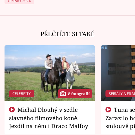
ÚPLŇKY 2024
PŘEČTĚTE SI TAKÉ
CELEBRITY
SERIÁLY A FIL
8 fotografií
Michal Dlouhý v sedle
Tuna se chtěl vrátit domů.
slavného filmového koně.
Zarazilo ho
Jezdil na něm i Draco Malfoy
smlouvě př
zemřít