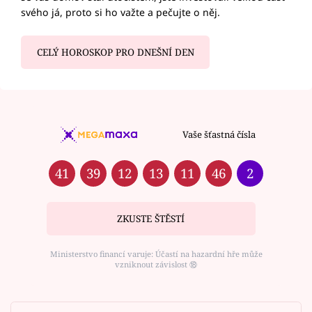
svého já, proto si ho važte a pečujte o něj.
CELÝ HOROSKOP PRO DNEŠNÍ DEN
Vaše šťastná čísla
41
39
12
13
11
46
2
ZKUSTE ŠTĚSTÍ
Ministerstvo financí varuje: Účastí na hazardní hře může
vzniknout závislost ⑱