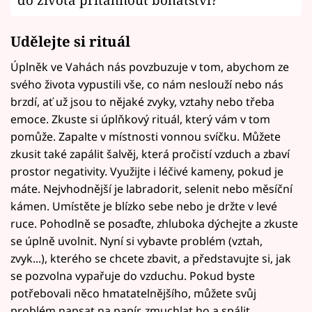
Udělejte si rituál
Úplněk ve Vahách nás povzbuzuje v tom, abychom ze
svého života vypustili vše, co nám neslouží nebo nás
brzdí, ať už jsou to nějaké zvyky, vztahy nebo třeba
emoce. Zkuste si úplňkový rituál, který vám v tom
pomůže. Zapalte v místnosti vonnou svíčku. Můžete
zkusit také zapálit šalvěj, která pročistí vzduch a zbaví
prostor negativity. Využijte i léčivé kameny, pokud je
máte. Nejvhodnější je labradorit, selenit nebo měsíční
kámen. Umístěte je blízko sebe nebo je držte v levé
ruce. Pohodlně se posaďte, zhluboka dýchejte a zkuste
se úplně uvolnit. Nyní si vybavte problém (vztah,
zvyk...), kterého se chcete zbavit, a představujte si, jak
se pozvolna vypařuje do vzduchu. Pokud byste
potřebovali něco hmatatelnějšího, můžete svůj
problém napsat na papír, zmuchlat ho a spálit.