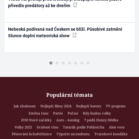
přivedlo predátory až ke dveřím
Nebeská podívaná nad Českem se blíží. Působivé zatmění
Slunce doplní meteorická show
Populární témata
Jak zhubnout
Nejlepší filmy 2024
Nejlepší horory
TV program
Změna času
Partie
Počasí
Kdy budou volby
ZOO Nové začátky
Auto – katalog
7 pádů Honzy Dědka
Volby 2025
Svařené víno
Tatarák podle Pohlreicha
Aloe vera
Pěstování lichořeřišnice
Výpočet ascendentu
Tvarohové knedlíky