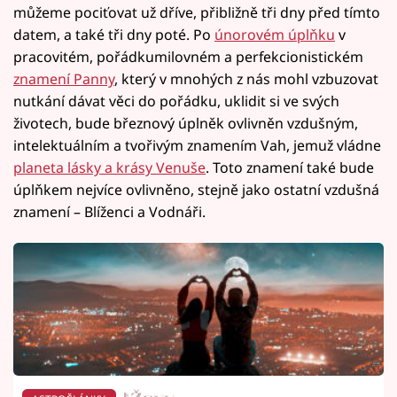
můžeme pociťovat už dříve, přibližně tři dny před tímto
datem, a také tři dny poté. Po
únorovém úplňku
v
pracovitém, pořádkumilovném a perfekcionistickém
znamení Panny
, který v mnohých z nás mohl vzbuzovat
nutkání dávat věci do pořádku, uklidit si ve svých
životech, bude březnový úplněk ovlivněn vzdušným,
intelektuálním a tvořivým znamením Vah, jemuž vládne
planeta lásky a krásy Venuše
. Toto znamení také bude
úplňkem nejvíce ovlivněno, stejně jako ostatní vzdušná
znamení – Blíženci a Vodnáři.