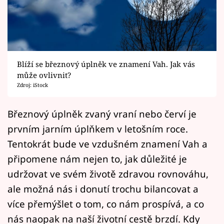
Horoskopy
Sledujte prima+
Filmový festival Karlovy Vary
Blíží se březnový úplněk ve znamení Vah. Jak vás
Pořady
může ovlivnit?
Zdroj: iStock
Mámy sobě
Březnový úplněk zvaný vraní nebo červí je
prvním jarním úplňkem v letošním roce.
Přihlášení
Tentokrát bude ve vzdušném znamení Vah a
připomene nám nejen to, jak důležité je
Sledujte nás
udržovat ve svém životě zdravou rovnováhu,
ale možná nás i donutí trochu bilancovat a
více přemýšlet o tom, co nám prospívá, a co
nás naopak na naší životní cestě brzdí. Kdy