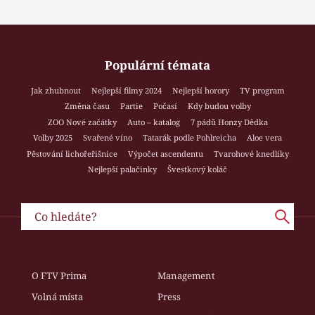
Populární témata
Jak zhubnout
Nejlepší filmy 2024
Nejlepší horory
TV program
Změna času
Partie
Počasí
Kdy budou volby
ZOO Nové začátky
Auto – katalog
7 pádů Honzy Dědka
Volby 2025
Svařené víno
Tatarák podle Pohlreicha
Aloe vera
Pěstování lichořeřišnice
Výpočet ascendentu
Tvarohové knedlíky
Nejlepší palačinky
Švestkový koláč
O FTV Prima
Management
Volná místa
Press