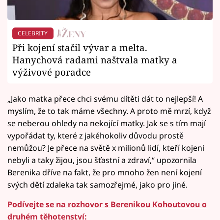
CELEBRITY
Při kojení stačil vývar a melta.
Hanychová radami naštvala matky a
výživové poradce
„Jako matka přece chci svému dítěti dát to nejlepší! A
myslím, že to tak máme všechny. A proto mě mrzí, když
se neberou ohledy na nekojící matky. Jak se s tím mají
vypořádat ty, které z jakéhokoliv důvodu prostě
nemůžou? Je přece na světě x milionů lidí, kteří kojeni
nebyli a taky žijou, jsou šťastní a zdraví,“ upozornila
Berenika dříve na fakt, že pro mnoho žen není kojení
svých dětí zdaleka tak samozřejmé, jako pro jiné.
Podívejte se na rozhovor s Berenikou Kohoutovou o
druhém těhotenství: