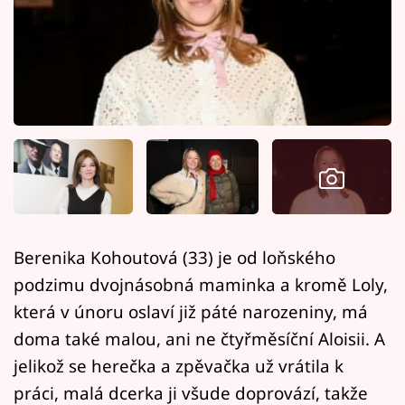
Horoskopy
Sledujte prima+
Filmový festival Karlovy Vary
Pořady
Mámy sobě
Přihlášení
Berenika Kohoutová (33) je od loňského
podzimu dvojnásobná maminka a kromě Loly,
Sledujte nás
která v únoru oslaví již páté narozeniny, má
doma také malou, ani ne čtyřměsíční Aloisii. A
jelikož se herečka a zpěvačka už vrátila k
práci, malá dcerka ji všude doprovází, takže