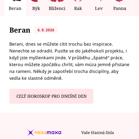
Beran
Býk
Blíženci
Rak
Lev
Panna
V
Beran
6. 8. 2026
Berani, dnes se můžete cítit trochu bez inspirace.
Nenechte se odradit. Pusťte se do jakéhokoli projektu, i
když jste myšlenkami jinde. V průběhu „špatné“ práce,
kterou můžete zpočátku chrlit, vám múza jemně přistane
na rameni. Někdy je zapotřebí trocha disciplíny, aby
vedla ke slastné odměně.
CELÝ HOROSKOP PRO DNEŠNÍ DEN
Vaše šťastná čísla