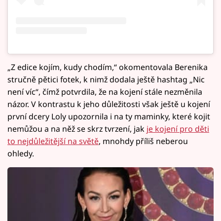
„Z edice kojím, kudy chodím,“ okomentovala Berenika
stručně pětici fotek, k nimž dodala ještě hashtag „Nic
není víc“, čímž potvrdila, že na kojení stále nezměnila
názor. V kontrastu k jeho důležitosti však ještě u kojení
první dcery Loly upozornila i na ty maminky, které kojit
nemůžou a na něž se skrz tvrzení, jak
je kojení pro děti
to nejdůležitější na světě
, mnohdy příliš neberou
ohledy.