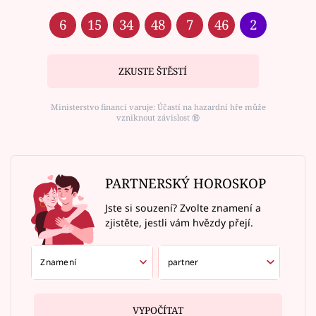
6
15
34
48
7
46
2
ZKUSTE ŠTĚSTÍ
Ministerstvo financí varuje: Účastí na hazardní hře může
vzniknout závislost ⑱
PARTNERSKÝ HOROSKOP
Jste si souzení? Zvolte znamení a
zjistěte, jestli vám hvězdy přejí.
VYPOČÍTAT