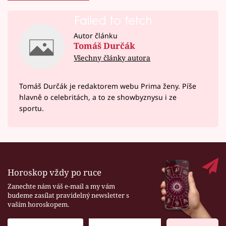
Failed to fetch
Autor článku
Tomáš Durčák
Všechny články autora
Tomáš Durčák je redaktorem webu Prima ženy. Píše
hlavně o celebritách, a to ze showbyznysu i ze
sportu.
Horoskop vždy po ruce
Zanechte nám váš e-mail a my vám
budeme zasílat pravidelný newsletter s
vaším horoskopem.