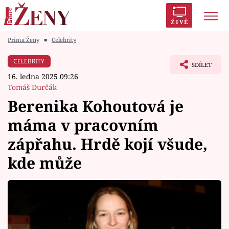
ŽIVĚ
Prima Ženy
■
Celebrity
Trendy:
Polabí
Inspekce
Prostřeno!
AYTO?
CELEBRITY
SDÍLET
Módní alarm
Zrádci
Proměny
16. ledna 2025 09:26
Tomáš Durčák
Berenika Kohoutová je
máma v pracovním
Témata
zápřahu. Hrdě kojí všude,
Celebrity
kde může
Vztahy
Seriály