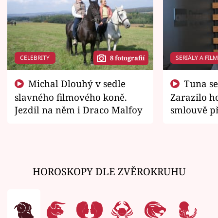
CELEBRITY
SERIÁLY A FIL
8 fotografií
Michal Dlouhý v sedle
Tuna se chtěl vrátit domů.
slavného filmového koně.
Zarazilo ho
Jezdil na něm i Draco Malfoy
smlouvě př
zemřít
HOROSKOPY DLE ZVĚROKRUHU