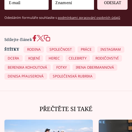
ODESLAT
Odesláním formuláře souhlasíte s
podmínkami zpracování osobních údajů
Sdílejte článek
ŠTÍTKY
RODINA
SPOLEČNOST
PRÁCE
INSTAGRAM
DCERA
KOJENÍ
HEREC
CELEBRITY
RODIČOVSTVÍ
BERENIKA KOHOUTOVÁ
FOTKY
IRENA OBERMANNOVÁ
DENISA PFAUSEROVÁ
SPOLEČENSKÁ RUBRIKA
PŘEČTĚTE SI TAKÉ