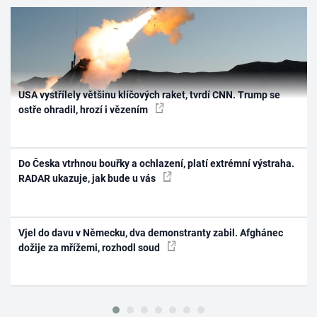
USA vystřílely většinu klíčových raket, tvrdí CNN. Trump se
ostře ohradil, hrozí i vězením
Do Česka vtrhnou bouřky a ochlazení, platí extrémní výstraha.
RADAR ukazuje, jak bude u vás
Vjel do davu v Německu, dva demonstranty zabil. Afghánec
dožije za mřížemi, rozhodl soud