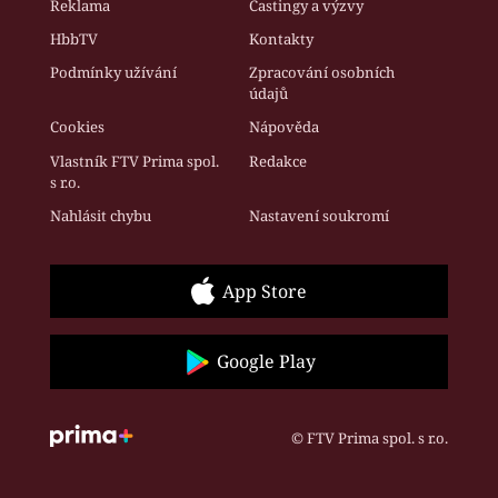
Reklama
Castingy a výzvy
HbbTV
Kontakty
Podmínky užívání
Zpracování osobních
údajů
Cookies
Nápověda
Vlastník FTV Prima spol.
Redakce
s r.o.
Nahlásit chybu
Nastavení soukromí
App Store
Google Play
© FTV Prima spol. s r.o.