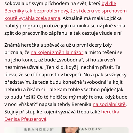
šokovala už svým příchodem na svět, který
byl dle
Bereniky tak bezproblémový, že si dceru ve sprchovém
koutě vytáhla zcela sama
. Aktuálně má malá Lojzička
nabitý program, protože její maminka se už plně vrhla
zpět do pracovního zápřahu, a tak cestuje všude s ní.
Známá herečka a zpěvačka už u první dcery Loly
přiznala, že
na kojení změnila názor
a místo těšení se
na jeho konec, až bude „svobodná“, si ho zároveň
nesmírně užívala. „Ten klid, když ji nechám přisát. Ta
úleva, že se cítí naprosto v bezpečí. No a pak si vždycky
představím, že teda budu konečně 'svobodná' a kojit
nebudu a říkám si – ale kam tohle všechno půjde? Jak
to budu řešit? Co té holčičce mý malý řeknu, když bude
v noci vřískat?“ napsala tehdy Berenika
na sociální sítě
.
Stejný přístup ke kojení vyznává třeba také
herečka
Denisa Pfauserová
.