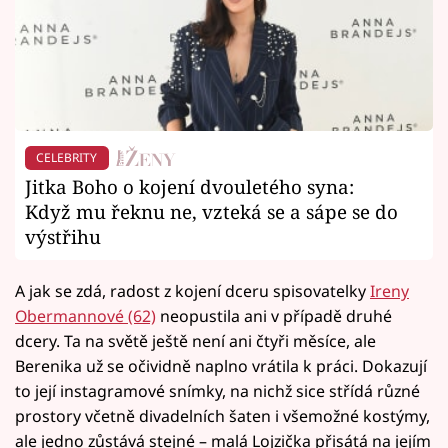
CELEBRITY
Jitka Boho o kojení dvouletého syna:
Když mu řeknu ne, vzteká se a sápe se do
výstřihu
A jak se zdá, radost z kojení dceru spisovatelky
Ireny
Obermannové (62)
neopustila ani v případě druhé
dcery. Ta na světě ještě není ani čtyři měsíce, ale
Berenika už se očividně naplno vrátila k práci. Dokazují
to její instagramové snímky, na nichž sice střídá různé
prostory včetně divadelních šaten i všemožné kostýmy,
ale jedno zůstává stejné – malá Lojzička přisátá na jejím