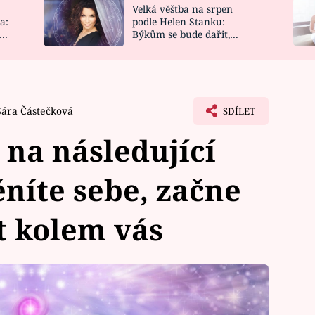
Velká věštba na srpen
NOVINKY
ZAHRADA
a:
podle Helen Stanku:
y
Býkům se bude dařit,
VIDEORECEPTY
DESIGN
Vodnáře čeká jízda
Sára Částečková
SDÍLET
 na následující
níte sebe, začne
ět kolem vás