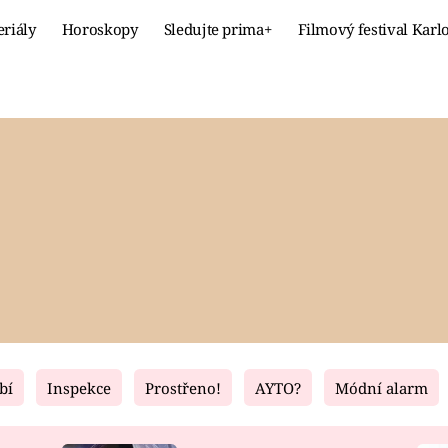
eriály
Horoskopy
Sledujte prima+
Filmový festival Karl
Celebrity
Recept
MÓDA A KRÁSA
HLAVNÍ JÍ
VZTAHY A SEX
SLADKÉ
PRIMA MAMINKA
ZDRAVÉ
bí
Inspekce
Prostřeno!
AYTO?
Módní alarm
Fresh
Living
RECEPTY
BYDLENÍ