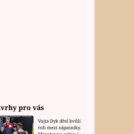
vrhy pro vás
Vojta Dyk dřel kvůli
roli mezi zápasníky.
Minutovou scénu jel