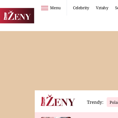
Menu
Celebrity
Vztahy
S
Seriály
Životní styl
ZOO
DIETY A HUBNUTÍ
PROSTŘENO!
CESTOVÁNÍ A
DOVOLENÁ
DUCH
ZDRAVÍ
Trendy:
Pola
Horoskopy
Video
ASTROČLÁNKY
SERIÁLY