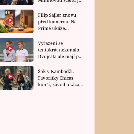
bez dubla
Filip Sajler znovu
před kamerou: Na
Primě ukáže
poctivou kuchyni i
rychlé recepty
Vyřazení se
tentokrát nekonalo.
Dvojčata ale mají po
uzavření třetí etapy
závodu nůž na krku
Šok v Kambodži.
Favoritky Chicas
končí, závod ukázal
svou nejtvrdší tvář