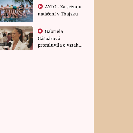
AYTO - Za scénou
natáčení v Thajsku
Gabriela
Gášpárová
promluvila o vztahu
a zakládání rodiny