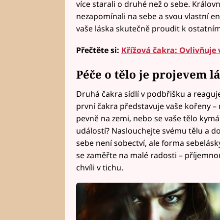
více starali o druhé než o sebe. Králo
nezapomínali na sebe a svou vlastní ene
vaše láska skutečně proudit k ostatním
Přečtěte si:
Křížová čakra: Ovlivňuje 
Péče o tělo je projevem l
Druhá čakra sídlí v podbřišku a reagu
první čakra představuje vaše kořeny – 
pevně na zemi, nebo se vaše tělo kymá
událostí? Naslouchejte svému tělu a do
sebe není sobectví, ale forma sebelásky,
se zaměřte na malé radosti – příjemnou
chvíli v tichu.