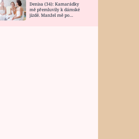
Denisa (34): Kamarádky
mě přemluvily k dámské
jízdě. Manžel mě po
návratu zaskočil