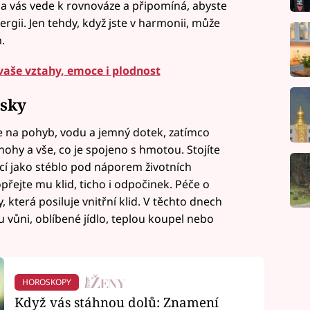
vna vás vede k rovnováze a připomíná, abyste
rgii. Jen tehdy, když jste v harmonii, může
.
vaše vztahy, emoce i plodnost
ásky
je na pohyb, vodu a jemný dotek, zatímco
nohy a vše, co je spojeno s hmotou. Stojíte
cí jako stéblo pod náporem životních
přejte mu klid, ticho i odpočinek. Péče o
 která posiluje vnitřní klid. V těchto dnech
 vůni, oblíbené jídlo, teplou koupel nebo
HOROSKOPY
Když vás stáhnou dolů: Znamení