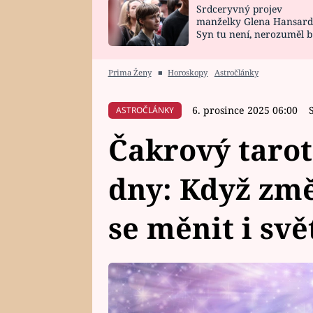
Srdceryvný projev
SNÁŘ
CELEBRITY
manželky Glena Hansard
Syn tu není, nerozuměl b
HOROSKOP NA
VAŘENÍ
tomu, vysvětlila
ROK 2023
Prima Ženy
■
Horoskopy
Astročlánky
6. prosince 2025 06:00
ASTROČLÁNKY
Čakrový tarot
dny: Když změ
se měnit i sv