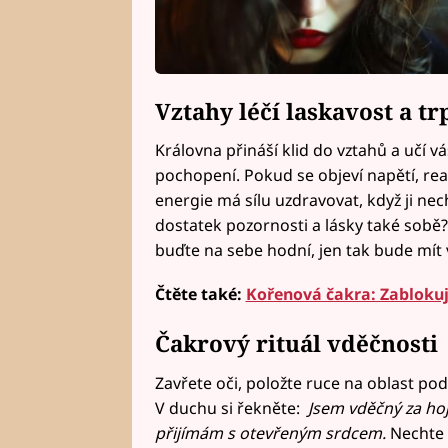
Vztahy léčí laskavost a tr
Královna přináší klid do vztahů a učí vás
pochopení. Pokud se objeví napětí, re
energie má sílu uzdravovat, když ji ne
dostatek pozornosti a lásky také sobě?
buďte na sebe hodní, jen tak bude mít 
Čtěte také:
Kořenová čakra: Zablokuje
Čakrový rituál vděčnosti
Zavřete oči, položte ruce na oblast po
V duchu si řekněte:
Jsem vděčný za hoj
přijímám s otevřeným srdcem.
Nechte 