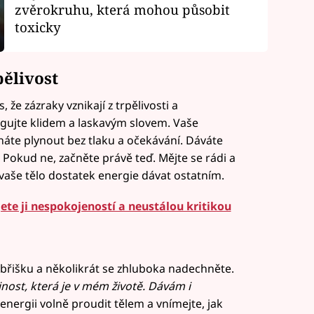
zvěrokruhu, která mohou působit
toxicky
pělivost
, že zázraky vznikají z trpělivosti a
agujte klidem a laskavým slovem. Vaše
cháte plynout bez tlaku a očekávání. Dáváte
 Pokud ne, začněte právě teď. Mějte se rádi a
vaše tělo dostatek energie dávat ostatním.
te ji nespokojeností a neustálou kritikou
dbřišku a několikrát se zhluboka nadechněte.
nost, která je v mém životě. Dávám i
energii volně proudit tělem a vnímejte, jak