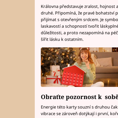
Královna představuje zralost, hojnost a
druhé. Připomíná, že pravé bohatství př
přijímat s otevřeným srdcem. Je symbol
laskavostí a schopností tvořit láskypln
důležitosti, a proto nezapomíná na pé
šířit lásku k ostatním.
Obraťte pozornost k sob
Energie této karty souzní s druhou čakr
vibrace se zároveň dotýkají i první, ko