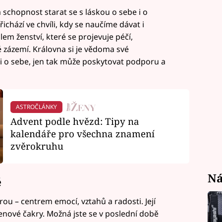
 schopnost starat se s láskou o sebe i o
ichází ve chvíli, kdy se naučíme dávat i
em ženství, které se projevuje péčí,
é zázemí. Královna si je vědoma své
či o sebe, jen tak může poskytovat podporu a
ASTROČLÁNKY
Advent podle hvězd: Tipy na
kalendáře pro všechna znamení
zvěrokruhu
Ná
ě
ou – centrem emocí, vztahů a radosti. Její
řenové čakry. Možná jste se v poslední době