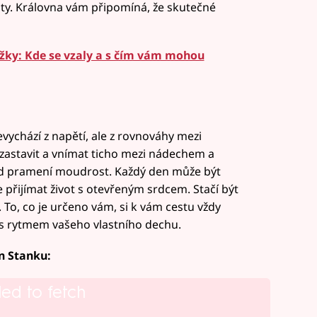
stoty. Královna vám připomíná, že skutečné
ky: Kde se vzaly a s čím vám mohou
evychází z napětí, ale z rovnováhy mezi
 zastavit a vnímat ticho mezi nádechem a
ud pramení moudrost. Každý den může být
řijímat život s otevřeným srdcem. Stačí být
. To, co je určeno vám, si k vám cestu vždy
u s rytmem vašeho vlastního dechu.
en Stanku:
led to fetch