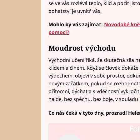
se ve vás rozlévá teplo, klid a pocit ji
bohatství je uvnitř vás.
Mohlo by vás zajímat:
Novodobé kněž
pomoci?
Moudrost východu
Východní učení říká, že skutečná síla n
klidem a činem. Když se člověk dokáže
výdechem, objeví v sobě prostor, odk
novým začátkem, pokud se rozhodnete p
přítomní, dýchat a s vděčností vykročit
najde, bez spěchu, bez boje, v soulad
Co nás čeká v tyto dny, prozradí Hel
Fai