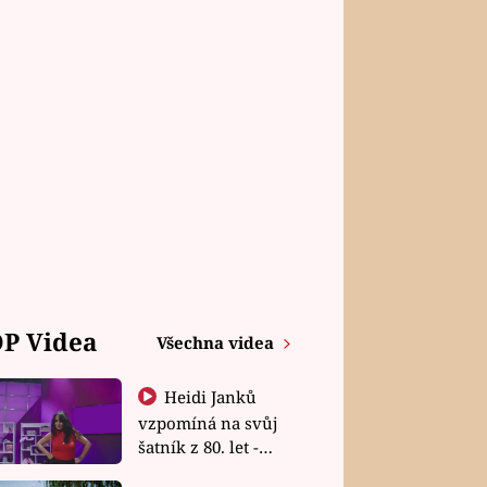
P Videa
Všechna videa
Heidi Janků
vzpomíná na svůj
šatník z 80. let -
Shopaholičky