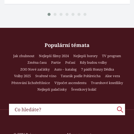
Populární témata
Jak zhubnout
Nejlepší filmy 2024
Nejlepší horory
TV program
Změna času
Partie
Počasí
Kdy budou volby
ZOO Nové začátky
Auto – katalog
7 pádů Honzy Dědka
Volby 2025
Svařené víno
Tatarák podle Pohlreicha
Aloe vera
Pěstování lichořeřišnice
Výpočet ascendentu
Tvarohové knedlíky
Nejlepší palačinky
Švestkový koláč