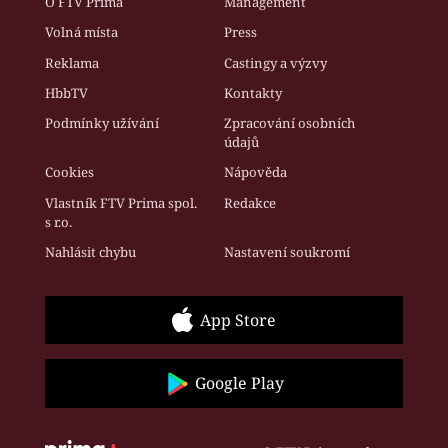
O FTV Prima
Management
Volná místa
Press
Reklama
Castingy a výzvy
HbbTV
Kontakty
Podmínky užívání
Zpracování osobních
údajů
Cookies
Nápověda
Vlastník FTV Prima spol.
Redakce
s r.o.
Nahlásit chybu
Nastavení soukromí
App Store
Google Play