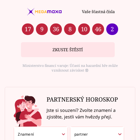
Vaše šťastná čísla
17
9
36
8
10
46
2
ZKUSTE ŠTĚSTÍ
Ministerstvo financí varuje: Účastí na hazardní hře může
vzniknout závislost ⑱
PARTNERSKÝ HOROSKOP
Jste si souzení? Zvolte znamení a
zjistěte, jestli vám hvězdy přejí.