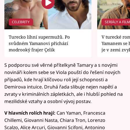
CELEBRITY
SERIÁLY A FIL
Turecko líhní supermužů. Po
V turecké ro
svůdném Yamanovi přichází
Yamanem se he
modrooký frajer Çelik
je v zemi zv
S podporou své věrné přítelkyně Tamary a s novými
novináři kolem sebe se Viola pouští do řešení nových
případů, kde hrají klíčovou roli její schopnosti a
Demirova intuice. Druhá řada slibuje nejen napětí a
zvraty v kriminálních zápletkách, ale i hlubší pohled na
mezilidské vztahy a osobní vývoj postav.
V hlavních rolích hrají:
Can Yaman, Francesca
Chillemi, Giovanni Nasta, Chiara Tron, Lorenzo
Scalzo, Alice Arcuri, Giovanni Scifoni, Antonino