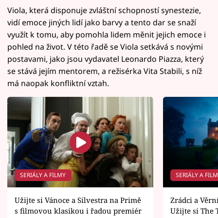
Viola, která disponuje zvláštní schopností synestezie,
vidí emoce jiných lidí jako barvy a tento dar se snaží
využít k tomu, aby pomohla lidem měnit jejich emoce i
pohled na život. V této řadě se Viola setkává s novými
postavami, jako jsou vydavatel Leonardo Piazza, který
se stává jejím mentorem, a režisérka Vita Stabili, s níž
má naopak konfliktní vztah.
SERIÁLY A FILMY
SERIÁLY A FIL
Užijte si Vánoce a Silvestra na Primě
Zrádci a Věrn
s filmovou klasikou i řadou premiér
Užijte si The