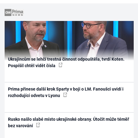
Ukrajincům se lehčí trestná činnost odpouštěla, tvrdí Koten.
Pospíšil chtěl vidět čísla
Prima přinese další krok Sparty v boji o LM. Fanoušci uvidí i
rozhodující odvetu v Lyonu
Rusko našlo slabé místo ukrajinské obrany. Útočit může téměř
bez varování