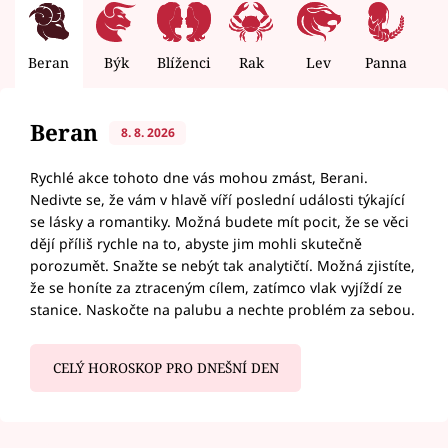
Beran
Býk
Blíženci
Rak
Lev
Panna
V
Beran
8. 8. 2026
Rychlé akce tohoto dne vás mohou zmást, Berani.
Nedivte se, že vám v hlavě víří poslední události týkající
se lásky a romantiky. Možná budete mít pocit, že se věci
dějí příliš rychle na to, abyste jim mohli skutečně
porozumět. Snažte se nebýt tak analytičtí. Možná zjistíte,
že se honíte za ztraceným cílem, zatímco vlak vyjíždí ze
stanice. Naskočte na palubu a nechte problém za sebou.
CELÝ HOROSKOP PRO DNEŠNÍ DEN