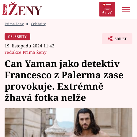
ŽIVĚ
Prima Ženy
■
Celebrity
Trendy:
Polabí
Inspekce
Prostřeno!
AYTO?
CELEBRITY
SDÍLET
Módní alarm
Zrádci
Proměny
19. listopadu 2024 11:42
redakce Prima Ženy
Can Yaman jako detektiv
Francesco z Palerma zase
Témata
provokuje. Extrémně
Celebrity
žhavá fotka nelže
Vztahy
Seriály