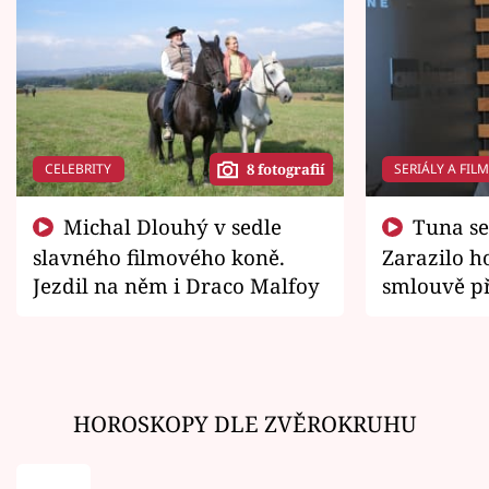
CELEBRITY
SERIÁLY A FIL
8 fotografií
Michal Dlouhý v sedle
Tuna se chtěl vrátit domů.
slavného filmového koně.
Zarazilo ho
Jezdil na něm i Draco Malfoy
smlouvě př
zemřít
HOROSKOPY DLE ZVĚROKRUHU