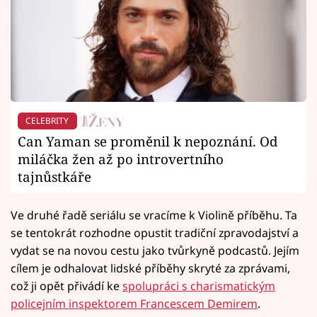
CELEBRITY
Can Yaman se proměnil k nepoznání. Od
miláčka žen až po introvertního
tajnůstkáře
Ve druhé řadě seriálu se vracíme k Violině příběhu. Ta
se tentokrát rozhodne opustit tradiční zpravodajství a
vydat se na novou cestu jako tvůrkyně podcastů. Jejím
cílem je odhalovat lidské příběhy skryté za zprávami,
což ji opět přivádí ke
spolupráci s charismatickým
policejním inspektorem Francescem Demirem
.