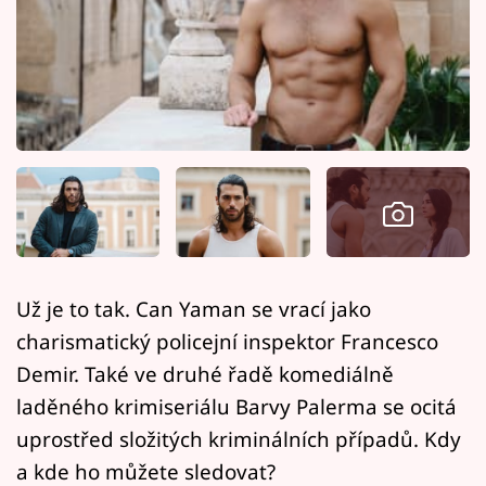
Horoskopy
Sledujte prima+
Filmový festival Karlovy Vary
Pořady
Mámy sobě
Přihlášení
Už je to tak. Can Yaman se vrací jako
charismatický policejní inspektor Francesco
Sledujte nás
Demir. Také ve druhé řadě komediálně
laděného krimiseriálu Barvy Palerma se ocitá
uprostřed složitých kriminálních případů. Kdy
a kde ho můžete sledovat?