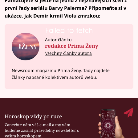
Pamatujete si ještě na jednu z nejžhavějších scén z
první řady seriálu Barvy Palerma? Připomeňte si v
ukázce, jak Demir krmil Violu zmrzkou:
Failed to fetch
Autor článku
redakce Prima Ženy
Všechny články autora
Newsroom magazínu Prima Ženy. Tady najdete
články napsané kolektivem autorů webu.
Horoskop vždy po ruce
Zanechte nám váš e-mail a my vám
budeme zasílat pravidelný newsletter s
vaším horoskopem.