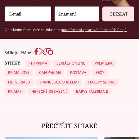
ODESLAT
Odesláním formuláře souhlasíte s
podmínkami zpracování osobních údajů
Sdílejte článek
ŠTÍTKY
FTV PRIMA
SERIÁLY ONLINE
PREMIÉRA
PRIMA LOVE
CAN YAMAN
POSTAVA
SEXY
DĚJ SERIÁLU
FRANCESCA CHILLEMI
ITALSKÝ SERIÁL
PRIMA+
HERECKÉ OBSAZENÍ
BARVY PALERMA II
PŘEČTĚTE SI TAKÉ