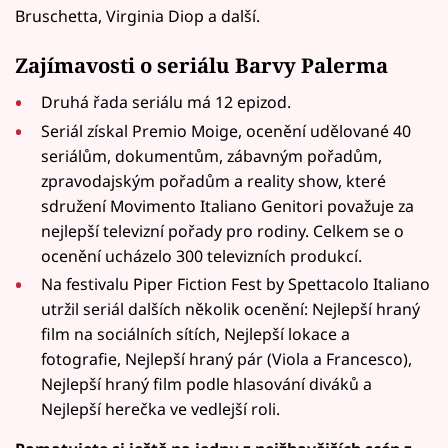
Bruschetta, Virginia Diop a další.
Zajímavosti o seriálu Barvy Palerma
Druhá řada seriálu má 12 epizod.
Seriál získal Premio Moige, ocenění udělované 40
seriálům, dokumentům, zábavným pořadům,
zpravodajským pořadům a reality show, které
sdružení Movimento Italiano Genitori považuje za
nejlepší televizní pořady pro rodiny. Celkem se o
ocenění ucházelo 300 televizních produkcí.
Na festivalu Piper Fiction Fest by Spettacolo Italiano
utržil seriál dalších několik ocenění: Nejlepší hraný
film na sociálních sítích, Nejlepší lokace a
fotografie, Nejlepší hraný pár (Viola a Francesco),
Nejlepší hraný film podle hlasování diváků a
Nejlepší herečka ve vedlejší roli.