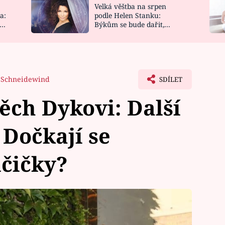
Velká věštba na srpen
NOVINKY
ZAHRADA
a:
podle Helen Stanku:
y
Býkům se bude dařit,
VIDEORECEPTY
DESIGN
Vodnáře čeká jízda
 Schneidewind
SDÍLET
těch Dykovi: Další
 Dočkají se
čičky?