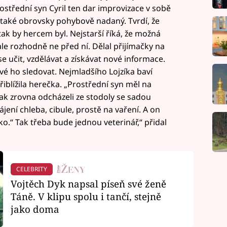
ostřední syn Cyril ten dar improvizace v sobě
e také obrovsky pohybově nadaný. Tvrdí, že
tak by hercem byl. Nejstarší říká, že možná
le rozhodně ne před ní. Dělal přijímačky na
 se učit, vzdělávat a získávat nové informace.
vé ho sledovat. Nejmladšího Lojzíka baví
řiblížila herečka. „Prostřední syn měl na
ak zrovna odcházeli ze stodoly se sadou
ení chleba, cibule, prostě na vaření. A on
ko.“ Tak třeba bude jednou veterinář,“ přidal
CELEBRITY
Vojtěch Dyk napsal píseň své ženě
Táně. V klipu spolu i tančí, stejně
jako doma