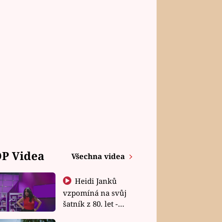
P Videa
Všechna videa
Heidi Janků
vzpomíná na svůj
šatník z 80. let -
Shopaholičky