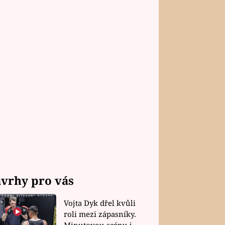
vrhy pro vás
Vojta Dyk dřel kvůli
roli mezi zápasníky.
Minutovou scénu jel