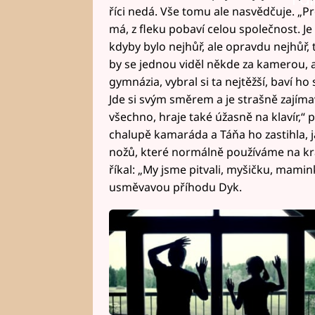
říci nedá. Vše tomu ale nasvědčuje. „Pr
má, z fleku pobaví celou společnost. J
kdyby bylo nejhůř, ale opravdu nejhůř, 
by se jednou viděl někde za kamerou, a
gymnázia, vybral si ta nejtěžší, baví ho
Jde si svým směrem a je strašně zajíma
všechno, hraje také úžasně na klavír,“ p
chalupě kamaráda a Táňa ho zastihla, j
nožů, které normálně používáme na kráj
říkal: „My jsme pitvali, myšičku, mamin
usměvavou příhodu Dyk.