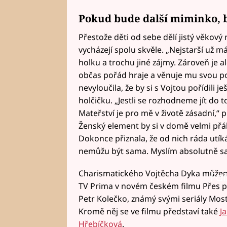
Pokud bude další miminko, b
Přestože děti od sebe dělí jistý věkový r
vycházejí spolu skvěle. „Nejstarší už 
holku a trochu jiné zájmy. Zároveň je a
občas pořád hraje a věnuje mu svou po
nevyloučila, že by si s Vojtou pořídili
holčičku. „Jestli se rozhodneme jít do 
Mateřství je pro mě v životě zásadní,“
Ženský element by si v domě velmi přála
Dokonce přiznala, že od nich ráda utík
nemůžu být sama. Myslím absolutně sa
Charismatického Vojtěcha Dyka můžeme 
Fai
TV Prima v novém českém filmu Přes pr
Petr Kolečko, známý svými seriály Most
Kromě něj se ve filmu představí také
J
Hřebíčková
.