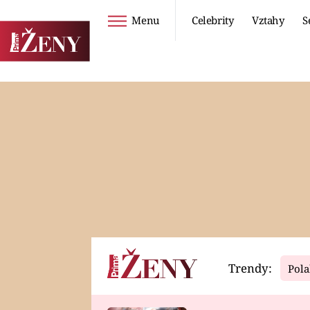
Menu
Celebrity
Vztahy
S
Seriály
Životní styl
ZOO
DIETY A HUBNUTÍ
PROSTŘENO!
CESTOVÁNÍ A
DOVOLENÁ
DUCH
ZDRAVÍ
Trendy:
Pola
Horoskopy
Video
ASTROČLÁNKY
SERIÁLY