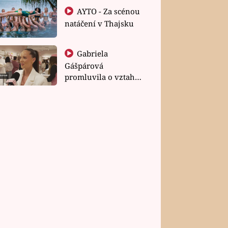
AYTO - Za scénou
natáčení v Thajsku
Gabriela
Gášpárová
promluvila o vztahu
a zakládání rodiny