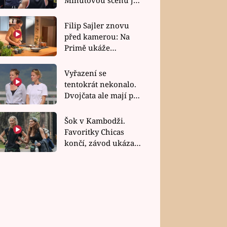
bez dubla
Filip Sajler znovu
před kamerou: Na
Primě ukáže
poctivou kuchyni i
rychlé recepty
Vyřazení se
tentokrát nekonalo.
Dvojčata ale mají po
uzavření třetí etapy
závodu nůž na krku
Šok v Kambodži.
Favoritky Chicas
končí, závod ukázal
svou nejtvrdší tvář