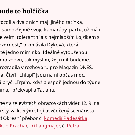
ude to holčička
ozdíl a dva z nich mají jiného tatínka,
má samozřejmě svoje kamarády, partu, už má i
le velmi tolerantní a s nejmladším Lojzíkem si
zornost,“ prohlásila Dyková, která
 ještě jedno miminko. Ideálně vytouženou
toho znovu, tak myslím, že ji mít budeme.
 prozradila v rozhovoru pro Magazín DNES.
. Čtyři „chlapi“ jsou na ni občas moc.
á pryč. „Trpím, když alespoň jednou do týdne
ma,“ překvapila Tatiana.
na televizních obrazovkách vidět 12. 9. na
led to fetch
sty, za kterým stojí osvědčený scenárista
! Okresní přebor či
komedií Padesátka
.
akub Prachař
,
Jiří Langmajer
, či
Petra