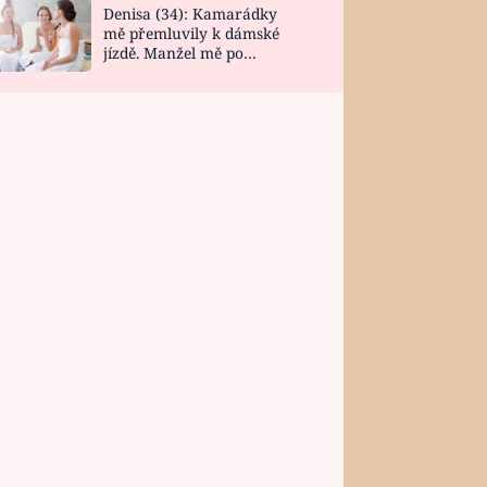
Denisa (34): Kamarádky
mě přemluvily k dámské
jízdě. Manžel mě po
návratu zaskočil