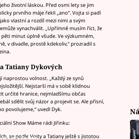
jeho životní láskou. Před osmi lety se jim
licky prvního máje řekli „ano“. Vojta si padl
jako vlastní a rozdíl mezi nimi a svým
emůže vynachválit. „Upřímně musím říct, že
 pěti minut úplně všude. Ve výzkumném,
, v divadle, prostě kdekoliv,“ prozradil s
eina.
 a Tatiany Dykových
í naprostou volnost. „Každý ze synů
jsložitější. Nejstarší má v sobě klidnou
t určité hranice, nejmladšímu občas
 sdělit svůj názor a projevit se. Ale přísní,
no povolujeme,“ uvedl Dyk.
Ná
ciální Show Máme rádi Jiřinku:
jích, se podle Vojty a Tatiany ještě s jistotou
led to fetch