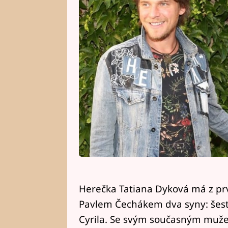
Herečka Tatiana Dyková má z pr
Pavlem Čechákem dva syny: šestn
Cyrila. Se svým současným muž