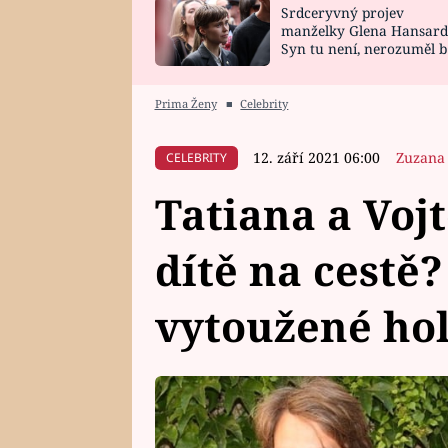
Srdceryvný projev
SNÁŘ
CELEBRITY
manželky Glena Hansard
Syn tu není, nerozuměl b
HOROSKOP NA
VAŘENÍ
tomu, vysvětlila
ROK 2023
Prima Ženy
■
Celebrity
12. září 2021 06:00
Zuzana
CELEBRITY
Tatiana a Voj
dítě na cestě?
vytoužené hol