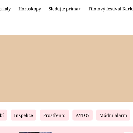
eriály
Horoskopy
Sledujte prima+
Filmový festival Karl
Celebrity
Recept
MÓDA A KRÁSA
HLAVNÍ JÍ
VZTAHY A SEX
SLADKÉ
PRIMA MAMINKA
ZDRAVÉ
bí
Inspekce
Prostřeno!
AYTO?
Módní alarm
Fresh
Living
RECEPTY
BYDLENÍ