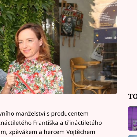
TO
vního manželství s producentem
áctiletého Františka a třináctiletého
em, zpěvákem a hercem Vojtěchem