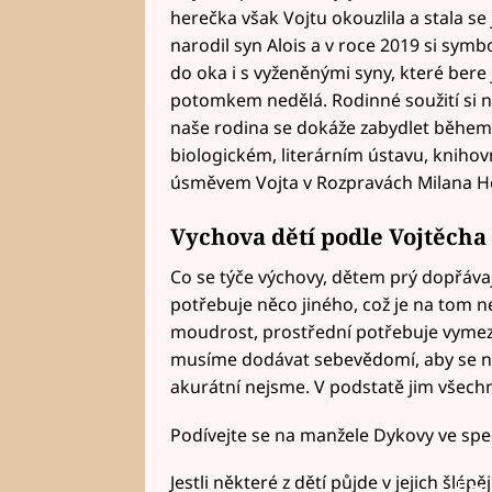
herečka však Vojtu okouzlila a stala se 
narodil syn Alois a v roce 2019 si symbo
do oka i s vyženěnými syny, které bere 
potomkem nedělá. Rodinné soužití si n
naše rodina se dokáže zabydlet během
biologickém, literárním ústavu, knihovně
úsměvem Vojta v Rozpravách Milana H
Vychova dětí podle Vojtěcha
Co se týče výchovy, dětem prý dopřávaj
potřebuje něco jiného, což je na tom ne
moudrost, prostřední potřebuje vymezi
musíme dodávat sebevědomí, aby se nebál
akurátní nejsme. V podstatě jim všech
Podívejte se na manžele Dykovy ve spe
Jestli některé z dětí půjde v jejich šlépě
Fai