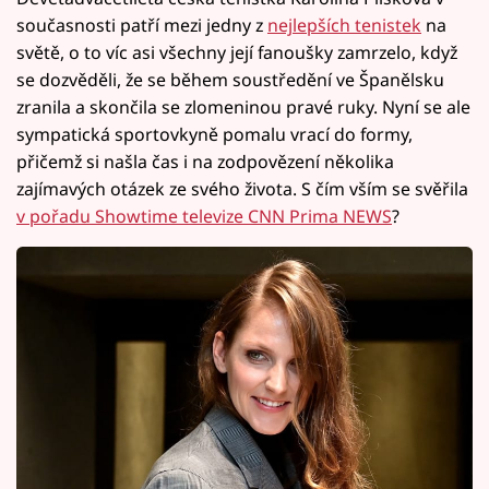
současnosti patří mezi jedny z
nejlepších tenistek
na
světě, o to víc asi všechny její fanoušky zamrzelo, když
se dozvěděli, že se během soustředění ve Španělsku
zranila a skončila se zlomeninou pravé ruky. Nyní se ale
sympatická sportovkyně pomalu vrací do formy,
přičemž si našla čas i na zodpovězení několika
zajímavých otázek ze svého života. S čím vším se svěřila
v pořadu Showtime televize CNN Prima NEWS
?