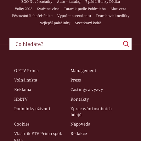
ZOO Nové začátky
Auto – katalog
7 pádů Honzy Dědka
Volby 2025
Svařené víno
Tatarák podle Pohlreicha
Aloe vera
Pěstování lichořeřišnice
Výpočet ascendentu
Tvarohové knedlíky
Nejlepší palačinky
Švestkový koláč
O FTV Prima
Management
Volná místa
Press
Reklama
Castingy a výzvy
HbbTV
Kontakty
Podmínky užívání
Zpracování osobních
údajů
Cookies
Nápověda
Vlastník FTV Prima spol.
Redakce
s r.o.