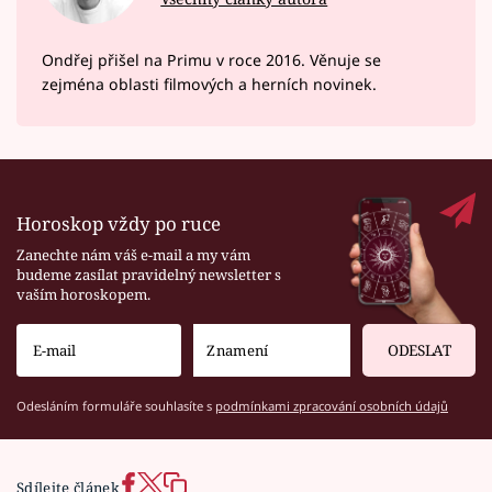
Ondřej přišel na Primu v roce 2016. Věnuje se
zejména oblasti filmových a herních novinek.
Horoskop vždy po ruce
Zanechte nám váš e-mail a my vám
budeme zasílat pravidelný newsletter s
vaším horoskopem.
ODESLAT
Odesláním formuláře souhlasíte s
podmínkami zpracování osobních údajů
Sdílejte článek