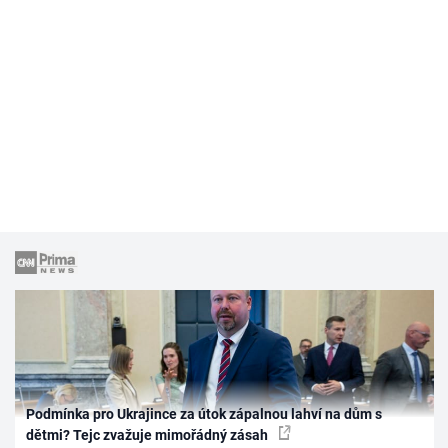
Podmínka pro Ukrajince za útok zápalnou lahví na dům s
dětmi? Tejc zvažuje mimořádný zásah