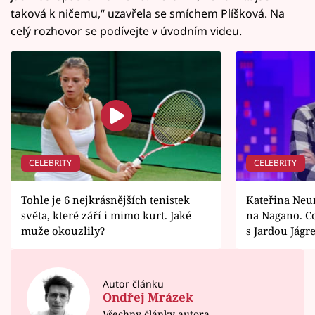
taková k ničemu,“ uzavřela se smíchem Plíšková. Na
celý rozhovor se podívejte v úvodním videu.
CELEBRITY
CELEBRITY
Tohle je 6 nejkrásnějších tenistek
Kateřina Ne
světa, které září i mimo kurt. Jaké
na Nagano. C
muže okouzlily?
s Jardou Jágr
Autor článku
Ondřej Mrázek
Všechny články autora