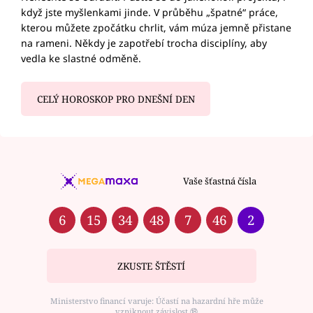
když jste myšlenkami jinde. V průběhu „špatné“ práce,
kterou můžete zpočátku chrlit, vám múza jemně přistane
na rameni. Někdy je zapotřebí trocha disciplíny, aby
vedla ke slastné odměně.
CELÝ HOROSKOP PRO DNEŠNÍ DEN
Vaše šťastná čísla
6
15
34
48
7
46
2
ZKUSTE ŠTĚSTÍ
Ministerstvo financí varuje: Účastí na hazardní hře může
vzniknout závislost ⑱