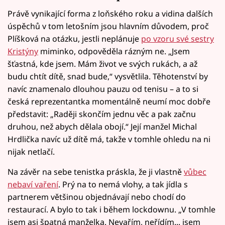
Právě vynikající forma z loňského roku a vidina dalších
úspěchů v tom letošním jsou hlavním důvodem, proč
Plíšková na otázku, jestli neplánuje
po vzoru své sestry
Kristýny
miminko, odpověděla rázným ne. „Jsem
šťastná, kde jsem. Mám život ve svých rukách, a až
budu chtít dítě, snad bude,“ vysvětlila. Těhotenství by
navíc znamenalo dlouhou pauzu od tenisu –⁠ a to si
česká reprezentantka momentálně neumí moc dobře
představit: „Raději skončím jednu věc a pak začnu
druhou, než abych dělala obojí.“ Její manžel Michal
Hrdlička navíc už dítě má, takže v tomhle ohledu na ni
nijak netlačí.
Na závěr na sebe tenistka práskla, že ji vlastně
vůbec
nebaví vaření
. Prý na to nemá vlohy, a tak jídla s
partnerem většinou objednávají nebo chodí do
restaurací. A bylo to tak i během lockdownu. „V tomhle
jsem asi špatná manželka. Nevařím, neřídím... jsem