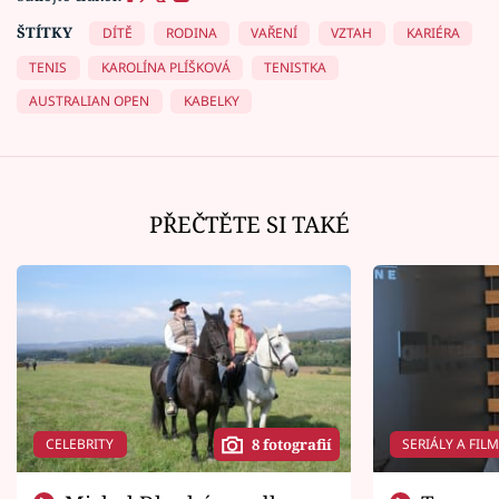
ŠTÍTKY
DÍTĚ
RODINA
VAŘENÍ
VZTAH
KARIÉRA
TENIS
KAROLÍNA PLÍŠKOVÁ
TENISTKA
AUSTRALIAN OPEN
KABELKY
PŘEČTĚTE SI TAKÉ
CELEBRITY
SERIÁLY A FIL
8 fotografií