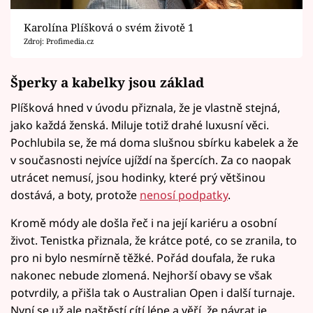
Karolína Plíšková o svém životě 1
Zdroj: Profimedia.cz
Šperky a kabelky jsou základ
Plíšková hned v úvodu přiznala, že je vlastně stejná,
jako každá ženská. Miluje totiž drahé luxusní věci.
Pochlubila se, že má doma slušnou sbírku kabelek a že
v současnosti nejvíce ujíždí na špercích. Za co naopak
utrácet nemusí, jsou hodinky, které prý většinou
dostává, a boty, protože
nenosí podpatky
.
Kromě módy ale došla řeč i na její kariéru a osobní
život. Tenistka přiznala, že krátce poté, co se zranila, to
pro ni bylo nesmírně těžké. Pořád doufala, že ruka
nakonec nebude zlomená. Nejhorší obavy se však
potvrdily, a přišla tak o Australian Open i další turnaje.
Nyní se už ale naštěstí cítí lépe a věří, že návrat je