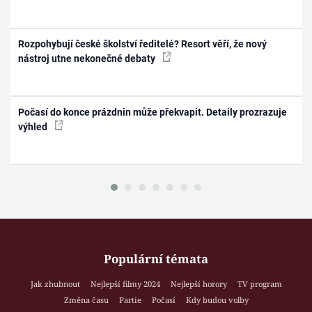
Rozpohybují české školství ředitelé? Resort věří, že nový
nástroj utne nekonečné debaty
Počasí do konce prázdnin může překvapit. Detaily prozrazuje
výhled
Populární témata
Jak zhubnout
Nejlepší filmy 2024
Nejlepší horory
TV program
Změna času
Partie
Počasí
Kdy budou volby