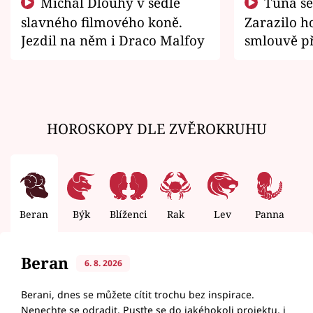
Michal Dlouhý v sedle
Tuna se chtěl vrátit domů.
slavného filmového koně.
Zarazilo ho
Jezdil na něm i Draco Malfoy
smlouvě př
zemřít
HOROSKOPY DLE ZVĚROKRUHU
Beran
Býk
Blíženci
Rak
Lev
Panna
V
Beran
6. 8. 2026
Berani, dnes se můžete cítit trochu bez inspirace.
Nenechte se odradit. Pusťte se do jakéhokoli projektu, i