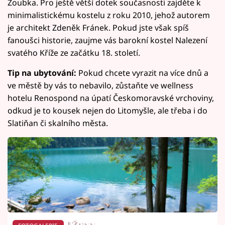
Zoubka. Pro ještě větší dotek současnosti zajděte k
minimalistickému kostelu z roku 2010, jehož autorem
je architekt Zdeněk Fránek. Pokud jste však spíš
fanoušci historie, zaujme vás barokní kostel Nalezení
svatého Kříže ze začátku 18. století.
Tip na ubytování:
Pokud chcete vyrazit na více dnů a
ve městě by vás to nebavilo, zůstaňte ve wellness
hotelu Renospond na úpatí Českomoravské vrchoviny,
odkud je to kousek nejen do Litomyšle, ale třeba i do
Slatiňan či skalního města.