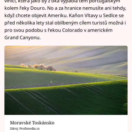
vinici, která jako by z oka vypadla těm portugalským
kolem řeky Douro. No a za hranice nemusíte ani tehdy,
když chcete objevit Ameriku. Kaňon Vltavy u Sedlce se
před několika lety stal oblíbeným cílem turistů možná i
pro svou podobu s řekou Colorado v americkém
Grand Canyonu.
Moravské Toskánsko
Zdroj: Profimedia.cz