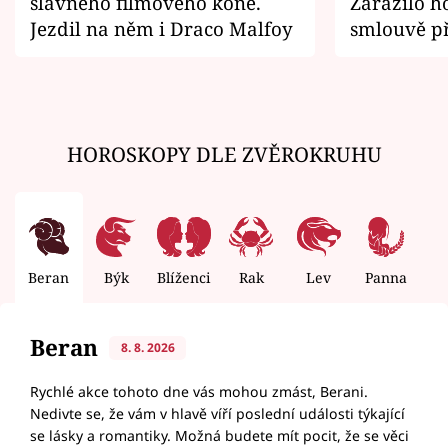
slavného filmového koně.
Zarazilo ho
Jezdil na něm i Draco Malfoy
smlouvě př
zemřít
HOROSKOPY DLE ZVĚROKRUHU
Beran
Býk
Blíženci
Rak
Lev
Panna
V
Beran
8. 8. 2026
Rychlé akce tohoto dne vás mohou zmást, Berani.
Nedivte se, že vám v hlavě víří poslední události týkající
se lásky a romantiky. Možná budete mít pocit, že se věci