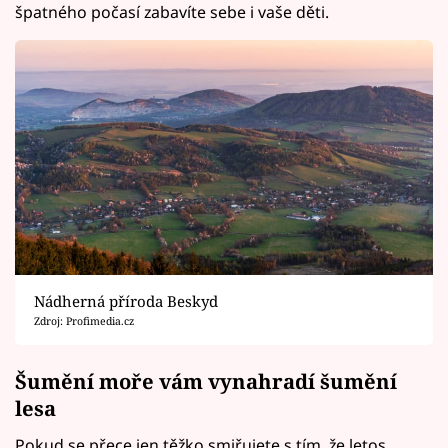
špatného počasí zabavíte sebe i vaše děti.
Nádherná příroda Beskyd
Zdroj: Profimedia.cz
Šumění moře vám vynahradí šumění
lesa
Pokud se přece jen těžko smiřujete s tím, že letos