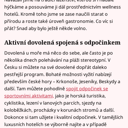
hýčkáme a posouváme ji dál prostřednictvím wellness
hotelů. Kromě toho jsme se zase naučili starat o
přírodu a roste také úroveň gastronomie. Co víc si
přát? Snad aby bylo ještě někde volno.
Aktivní dovolená spojená s odpočinkem
Dovolená u moře má něco do sebe, ale často je po
několika dnech polehávání na pláži stereotypní. V
Česku si můžete na své dovolené dopřát daleko
pestřejší program. Bohaté možnosti vyžití nabízejí
především české hory – Krkonoše, Jeseníky, Beskydy a
další. Tam můžete pohodlně
spojit odpočinek se
sportovními aktivitami,
jako je horská turistika,
cyklistika, lezení v lanových parcích, sjezdy na
koloběžkách, procházky v korunách stromů a další.
Dokonce si tam užijete i kvalitní odpočinek. V tamějších
luxusních hotelích se výborně najíte a v případě