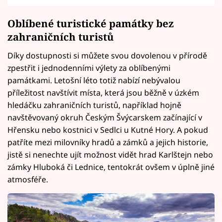
Oblíbené turistické památky bez
zahraničních turistů
Díky dostupnosti si můžete svou dovolenou v přírodě
zpestřit i jednodenními výlety za oblíbenými
památkami. Letošní léto totiž nabízí nebývalou
příležitost navštívit místa, která jsou běžně v úzkém
hledáčku zahraničních turistů, například hojně
navštěvovaný okruh Českým Švýcarskem začínající v
Hřensku nebo kostnici v Sedlci u Kutné Hory. A pokud
patříte mezi milovníky hradů a zámků a jejich historie,
jistě si nenechte ujít možnost vidět hrad Karlštejn nebo
zámky Hluboká či Lednice, tentokrát ovšem v úplně jiné
atmosféře.