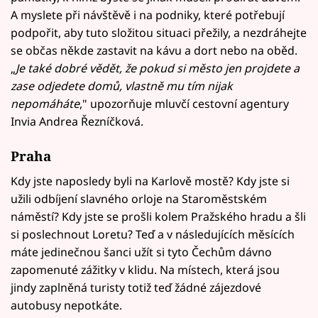
A myslete při návštěvě i na podniky, které potřebují
podpořit, aby tuto složitou situaci přežily, a nezdráhejte
se občas někde zastavit na kávu a dort nebo na oběd.
„
Je také dobré vědět, že pokud si město jen projdete a
zase odjedete domů, vlastně mu tím nijak
nepomáháte
," upozorňuje mluvčí cestovní agentury
Invia Andrea Řezníčková.
Praha
Kdy jste naposledy byli na Karlově mostě? Kdy jste si
užili odbíjení slavného orloje na Staroměstském
náměstí? Kdy jste se prošli kolem Pražského hradu a šli
si poslechnout Loretu? Teď a v následujících měsících
máte jedinečnou šanci užít si tyto Čechům dávno
zapomenuté zážitky v klidu. Na místech, která jsou
jindy zaplněná turisty totiž teď žádné zájezdové
autobusy nepotkáte.