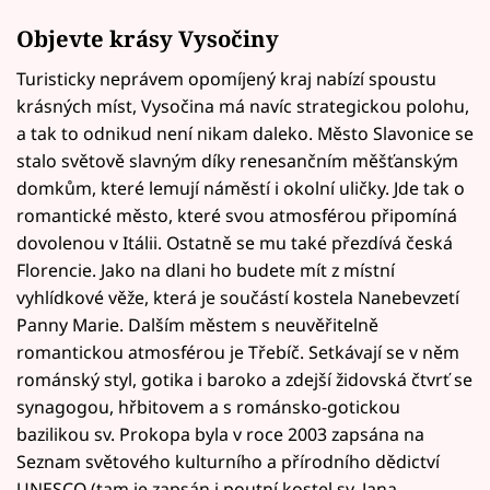
Objevte krásy Vysočiny
Turisticky neprávem opomíjený kraj nabízí spoustu
krásných míst, Vysočina má navíc strategickou polohu,
a tak to odnikud není nikam daleko. Město Slavonice se
stalo světově slavným díky renesančním měšťanským
domkům, které lemují náměstí i okolní uličky. Jde tak o
romantické město, které svou atmosférou připomíná
dovolenou v Itálii. Ostatně se mu také přezdívá česká
Florencie. Jako na dlani ho budete mít z místní
vyhlídkové věže, která je součástí kostela Nanebevzetí
Panny Marie. Dalším městem s neuvěřitelně
romantickou atmosférou je Třebíč. Setkávají se v něm
románský styl, gotika i baroko a zdejší židovská čtvrť se
synagogou, hřbitovem a s románsko-gotickou
bazilikou sv. Prokopa byla v roce 2003 zapsána na
Seznam světového kulturního a přírodního dědictví
UNESCO (tam je zapsán i poutní kostel sv. Jana