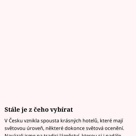
Stále je z čeho vybírat
V Česku vznikla spousta krásných hotelů, které mají
světovou úroveň, některé dokonce světová ocenění.
Navázali jsme na tradici lázeňství, kterou si i nadále