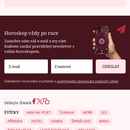
Horoskop vždy po ruce
Zanechte nám váš e-mail a my vám
budeme zasílat pravidelný newsletter s
vaším horoskopem.
ODESLAT
Odesláním formuláře souhlasíte s
podmínkami zpracování osobních údajů
Sdílejte článek
ŠTÍTKY
KAM NA VÝLET
ŠUMAVA
MOŘE
LES
PŘÍRODA
HOTEL
ZÁMEK
ŠPANĚLSKO
BRNO