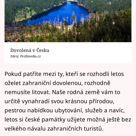
Horoskopy
Sledujte prima+
Filmový festival Karlovy Vary
Pořady
Dovolená v Česku
Zdroj: Profimedia.cz
Mámy sobě
Pokud patříte mezi ty, kteří se rozhodli letos
Přihlášení
oželet zahraniční dovolenou, rozhodně
nemusíte litovat. Naše rodná země vám to
určitě vynahradí svou krásnou přírodou,
Sledujte nás
pestrou nabídkou ubytování, služeb a navíc,
letos si české památky užijete možná ještě bez
velkého návalu zahraničních turistů.