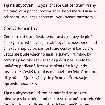
Tip na ubytování:
Když si chcete užít centrum Prahy,
ale také letní počasí, vyzkoušejte hotel Marie Luisa se
zahradou, wellness centrem i venkovním bazénem.
Český Krumlov
Centrum tohoto půvabného města je obvykle plné
čínských turistů a vše jim také bývá uzpůsobeno – od
čínských nápisů po samostatné cestovní kanceláře.
Letos ale bude všechno jinak a slavný krumlovský
zámek i jeho okolí tak zase ožijí češtinou. Bude to
unikátní podívaná, kterou možná už nikdy jindy
nezažijete. Český Krumlov má navíc perfektní polohu,
díky níž si užijete i výlety do přírody – Šumava je
opravdu nedaleko.
Tip na ubytování:
Přímo na náměstí se můžete
ubytovat v krásném, loni zrekonstruovaném hotelu Old
Inn sídlícím v tradičním historickém měšťanském