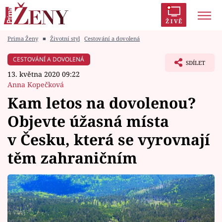
ŽIVĚ
Prima Ženy
■
Životní styl
Cestování a dovolená
Trendy:
Polabí
Inspekce
Prostřeno!
AYTO?
CESTOVÁNÍ A DOVOLENÁ
SDÍLET
Módní alarm
Zrádci
Proměny
13. května 2020 09:22
Anna Kopečková
Kam letos na dovolenou?
Objevte úžasná místa
Témata
v Česku, která se vyrovnají
Celebrity
těm zahraničním
Vztahy
Seriály