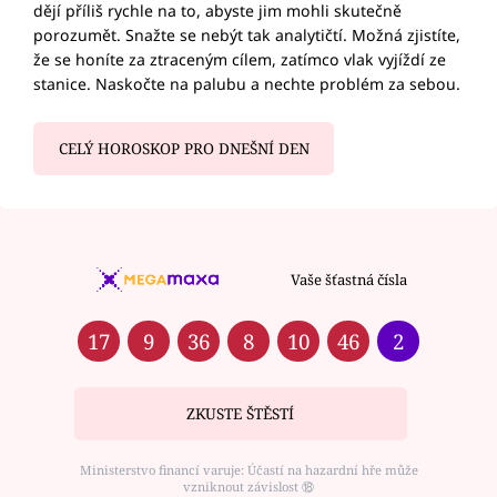
dějí příliš rychle na to, abyste jim mohli skutečně
porozumět. Snažte se nebýt tak analytičtí. Možná zjistíte,
že se honíte za ztraceným cílem, zatímco vlak vyjíždí ze
stanice. Naskočte na palubu a nechte problém za sebou.
CELÝ HOROSKOP PRO DNEŠNÍ DEN
Vaše šťastná čísla
17
9
36
8
10
46
2
ZKUSTE ŠTĚSTÍ
Ministerstvo financí varuje: Účastí na hazardní hře může
vzniknout závislost ⑱