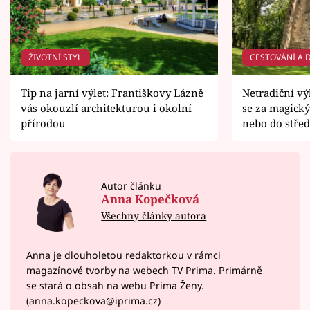
ŽIVOTNÍ STYL
CESTOVÁNÍ A 
Tip na jarní výlet: Františkovy Lázně
Netradiční vý
vás okouzlí architekturou i okolní
se za magický
přírodou
nebo do stře
Autor článku
Anna Kopečková
Všechny články autora
Anna je dlouholetou redaktorkou v rámci
magazínové tvorby na webech TV Prima. Primárně
se stará o obsah na webu Prima Ženy.
(anna.kopeckova@iprima.cz)