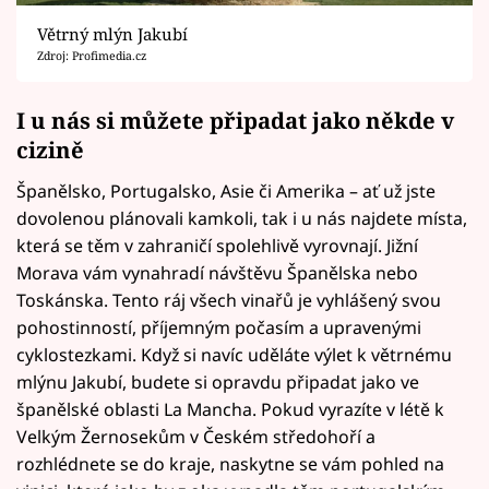
Větrný mlýn Jakubí
Zdroj: Profimedia.cz
I u nás si můžete připadat jako někde v
cizině
Španělsko, Portugalsko, Asie či Amerika – ať už jste
dovolenou plánovali kamkoli, tak i u nás najdete místa,
která se těm v zahraničí spolehlivě vyrovnají. Jižní
Morava vám vynahradí návštěvu Španělska nebo
Toskánska. Tento ráj všech vinařů je vyhlášený svou
pohostinností, příjemným počasím a upravenými
cyklostezkami. Když si navíc uděláte výlet k větrnému
mlýnu Jakubí, budete si opravdu připadat jako ve
španělské oblasti La Mancha. Pokud vyrazíte v létě k
Velkým Žernosekům v Českém středohoří a
rozhlédnete se do kraje, naskytne se vám pohled na