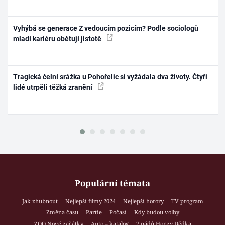
Vyhýbá se generace Z vedoucím pozicím? Podle sociologů
mladí kariéru obětují jistotě
Tragická čelní srážka u Pohořelic si vyžádala dva životy. Čtyři
lidé utrpěli těžká zranění
Populární témata
Jak zhubnout
Nejlepší filmy 2024
Nejlepší horory
TV program
Změna času
Partie
Počasí
Kdy budou volby
ZOO Nové začátky
Auto – katalog
7 pádů Honzy Dědka