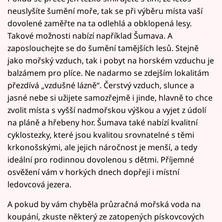
neuslyšíte šumění moře, tak se při výběru místa vaší
dovolené zaměřte na ta odlehlá a obklopená lesy.
Takové možnosti nabízí například Šumava. A
zaposlouchejte se do šumění tamějších lesů. Stejně
jako mořský vzduch, tak i pobyt na horském vzduchu je
balzámem pro plíce. Ne nadarmo se zdejším lokalitám
přezdívá „vzdušné lázně“. Čerstvý vzduch, slunce a
jasné nebe si užijete samozřejmě i jinde, hlavně to chce
zvolit místa s vyšší nadmořskou výškou a vyjet z údolí
na pláně a hřebeny hor. Šumava také nabízí kvalitní
cyklostezky, které jsou kvalitou srovnatelné s těmi
krkonošskými, ale jejich náročnost je menší, a tedy
ideální pro rodinnou dovolenou s dětmi. Příjemné
osvěžení vám v horkých dnech dopřejí i místní
ledovcová jezera.
A pokud by vám chyběla průzračná mořská voda na
koupání, zkuste některý ze zatopených pískovcových