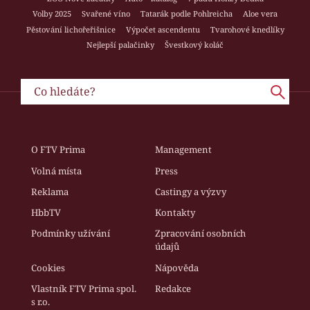
Volby 2025
Svařené víno
Tatarák podle Pohlreicha
Aloe vera
Pěstování lichořeřišnice
Výpočet ascendentu
Tvarohové knedlíky
Nejlepší palačinky
Švestkový koláč
O FTV Prima
Management
Volná místa
Press
Reklama
Castingy a výzvy
HbbTV
Kontakty
Podmínky užívání
Zpracování osobních
údajů
Cookies
Nápověda
Vlastník FTV Prima spol.
Redakce
s r.o.