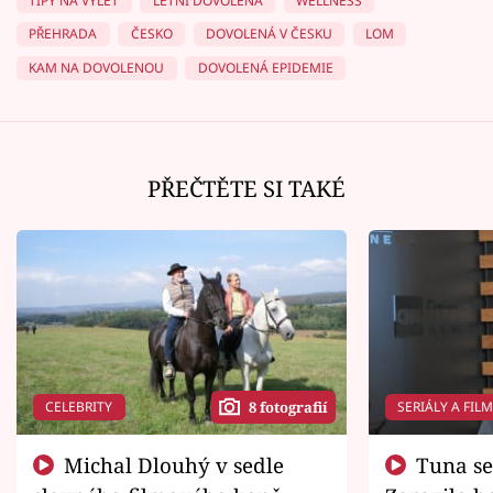
TIPY NA VÝLET
LETNÍ DOVOLENÁ
WELLNESS
PŘEHRADA
ČESKO
DOVOLENÁ V ČESKU
LOM
KAM NA DOVOLENOU
DOVOLENÁ EPIDEMIE
PŘEČTĚTE SI TAKÉ
CELEBRITY
SERIÁLY A FIL
8 fotografií
Michal Dlouhý v sedle
Tuna se chtěl vrátit domů.