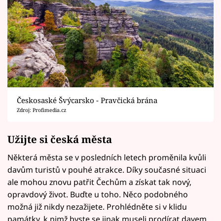
Českosaské Švýcarsko - Pravčická brána
Zdroj: Profimedia.cz
Užijte si česká města
Některá města se v posledních letech proměnila kvůli
davům turistů v pouhé atrakce. Díky současné situaci
ale mohou znovu patřit Čechům a získat tak nový,
opravdový život. Buďte u toho. Něco podobného
možná již nikdy nezažijete. Prohlédněte si v klidu
památky, k nimž byste se jinak museli prodírat davem.