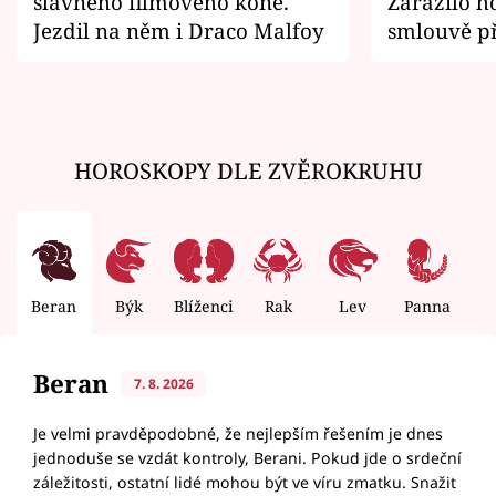
slavného filmového koně.
Zarazilo ho
Jezdil na něm i Draco Malfoy
smlouvě př
zemřít
HOROSKOPY DLE ZVĚROKRUHU
Beran
Býk
Blíženci
Rak
Lev
Panna
V
Beran
7. 8. 2026
Je velmi pravděpodobné, že nejlepším řešením je dnes
jednoduše se vzdát kontroly, Berani. Pokud jde o srdeční
záležitosti, ostatní lidé mohou být ve víru zmatku. Snažit