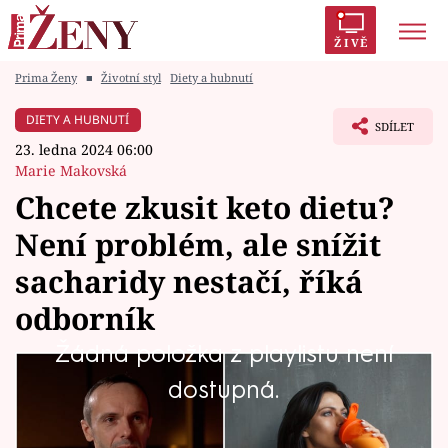
ŽIVĚ
Prima Ženy
■
Životní styl
Diety a hubnutí
Trendy:
Polabí
Inspekce
Prostřeno!
AYTO?
DIETY A HUBNUTÍ
SDÍLET
Módní alarm
Zrádci
Proměny
23. ledna 2024 06:00
Marie Makovská
Chcete zkusit keto dietu?
Není problém, ale snížit
Témata
sacharidy nestačí, říká
Celebrity
odborník
Žádná položka z playlistu není
Vztahy
Kdo ji zkusil a správně dodržoval, potvrdí, že
dostupná.
Seriály
na hubnutí opravdu funguje. Řeč je o
kontroverzní keto dietě, před kterou někteří