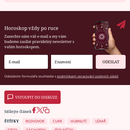
Horoskop vždy po ruce
Zanechte nám váš e-mail a my vám
budeme zasílat pravidelný newsletter s
vaším horoskopem.
ODESLAT
Odesláním formuláře souhlasíte s
podmínkami zpracování osobních údajů
VSTOUPIT DO DISKUZE
Sdílejte článek
ŠTÍTKY
ROZHOVOR
CUKR
HUBNUTÍ
LÉKAŘ
DIETA
SACHARIDY
JÍDELNÍČEK