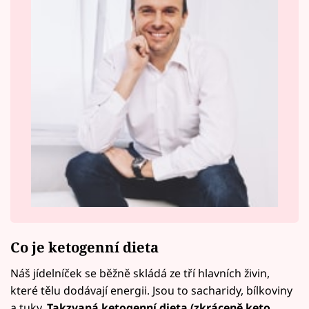
Co je ketogenní dieta
Náš jídelníček se běžně skládá ze tří hlavních živin,
které tělu dodávají energii. Jsou to sacharidy, bílkoviny
a tuky.
Takzvaná ketogenní dieta (zkráceně keto