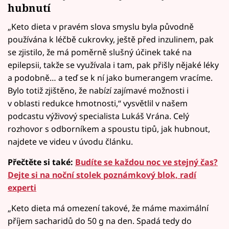
hubnutí
„Keto dieta v pravém slova smyslu byla původně
používána k léčbě cukrovky, ještě před inzulinem, pak
se zjistilo, že má poměrně slušný účinek také na
epilepsii, takže se využívala i tam, pak přišly nějaké léky
a podobně… a teď se k ní jako bumerangem vracíme.
Bylo totiž zjištěno, že nabízí zajímavé možnosti i
v oblasti redukce hmotnosti,“ vysvětlil v našem
podcastu výživový specialista Lukáš Vrána. Celý
rozhovor s odborníkem a spoustu tipů, jak hubnout,
najdete ve videu v úvodu článku.
Přečtěte si také:
Budíte se každou noc ve stejný čas?
Dejte si na noční stolek poznámkový blok, radí
experti
„Keto dieta má omezení takové, že máme maximální
příjem sacharidů do 50 g na den. Spadá tedy do