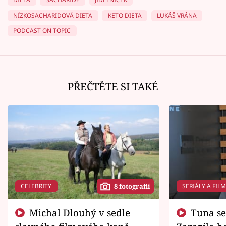
NÍZKOSACHARIDOVÁ DIETA
KETO DIETA
LUKÁŠ VRÁNA
PODCAST ON TOPIC
PŘEČTĚTE SI TAKÉ
CELEBRITY
SERIÁLY A FIL
8 fotografií
Michal Dlouhý v sedle
Tuna se chtěl vrátit domů.