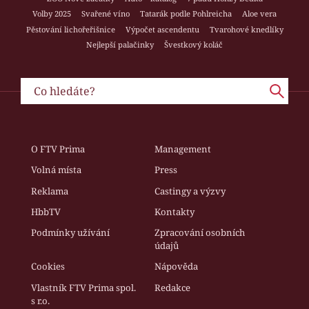
Volby 2025
Svařené víno
Tatarák podle Pohlreicha
Aloe vera
Pěstování lichořeřišnice
Výpočet ascendentu
Tvarohové knedlíky
Nejlepší palačinky
Švestkový koláč
O FTV Prima
Management
Volná místa
Press
Reklama
Castingy a výzvy
HbbTV
Kontakty
Podmínky užívání
Zpracování osobních
údajů
Cookies
Nápověda
Vlastník FTV Prima spol.
Redakce
s r.o.