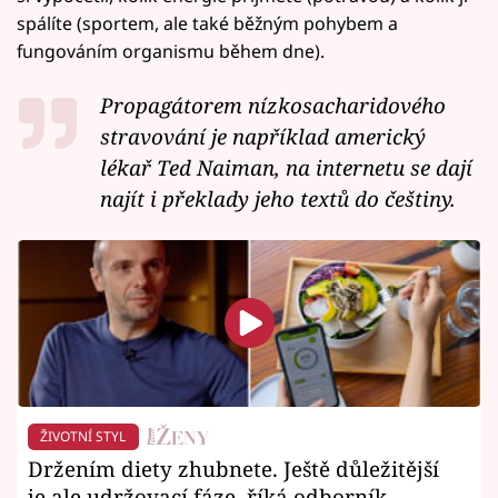
spálíte (sportem, ale také běžným pohybem a
fungováním organismu během dne).
Propagátorem nízkosacharidového
stravování je například
americký
lékař Ted Naiman
, na internetu se dají
najít i překlady jeho textů do češtiny.
ŽIVOTNÍ STYL
Držením diety zhubnete. Ještě důležitější
je ale udržovací fáze, říká odborník