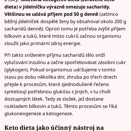
dieta) v jídelníčku výrazně omezuje sacharidy.
Většinou se udává příjem pod 50 g denně
(zatímco
běžný jídelníček dospělé ženy by obsahoval okolo 200 g
sacharidů denně). Oproti tomu je potřeba zvýšit příjem
bílkovin a tuků, které místo cukrů začnou organismu
sloužit jako primární zdroj energie.
Při takto sníženém příjmu sacharidů tělo sníží
vylučování inzulinu a začne spotřebovávat zásobní cukr
(glykogen). Pokud organismus udržujeme v tomto
stavu po dobu několika dní, zhruba po třech dnech
přejde k procesům, které zjednodušeně řečeno
syntetizují potřebnou glukózu z jiných, v tu chvíli
dostupných látek. Tedy ze složek, jež dostane
rozkladem bílkovin a tuků. Těmto procesům se říká
glukoneogeneze a ketogeneze.
Keto dieta jako účinný nástroj na