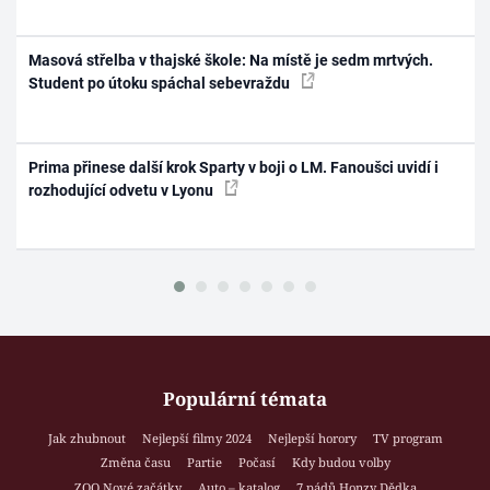
Masová střelba v thajské škole: Na místě je sedm mrtvých.
Student po útoku spáchal sebevraždu
Prima přinese další krok Sparty v boji o LM. Fanoušci uvidí i
rozhodující odvetu v Lyonu
Populární témata
Jak zhubnout
Nejlepší filmy 2024
Nejlepší horory
TV program
Změna času
Partie
Počasí
Kdy budou volby
ZOO Nové začátky
Auto – katalog
7 pádů Honzy Dědka