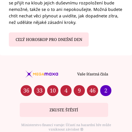
se přijít na kloub jejich duševnímu rozpoložení bude
nemožné, takže se o to ani nepokoušejte. Možná budete
chtít nechat věci plynout a uvidíte, jak dopadnete zítra,
než uděláte nějaké zásadní kroky.
CELÝ HOROSKOP PRO DNEŠNÍ DEN
Vaše šťastná čísla
36
33
10
4
9
46
2
ZKUSTE ŠTĚSTÍ
Ministerstvo financí varuje: Účastí na hazardní hře může
vzniknout závislost ⑱