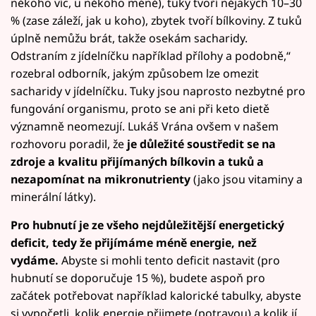
někoho víc, u někoho méně), tuky tvoří nějakých 10–30
% (zase záleží, jak u koho), zbytek tvoří bílkoviny. Z tuků
úplně nemůžu brát, takže osekám sacharidy.
Odstraním z jídelníčku například přílohy a podobně,“
rozebral odborník, jakým způsobem lze omezit
sacharidy v jídelníčku. Tuky jsou naprosto nezbytné pro
fungování organismu, proto se ani při keto dietě
významně neomezují. Lukáš Vrána ovšem v našem
rozhovoru poradil, že
je důležité soustředit se na
zdroje a kvalitu přijímaných bílkovin a tuků a
nezapomínat na mikronutrienty
(jako jsou vitaminy a
minerální látky).
Pro hubnutí je ze všeho nejdůležitější energetický
deficit, tedy že přijímáme méně energie, než
vydáme.
Abyste si mohli tento deficit nastavit (pro
hubnutí se doporučuje 15 %), budete aspoň pro
začátek potřebovat například kalorické tabulky, abyste
si vypočetli, kolik energie přijmete (potravou) a kolik jí