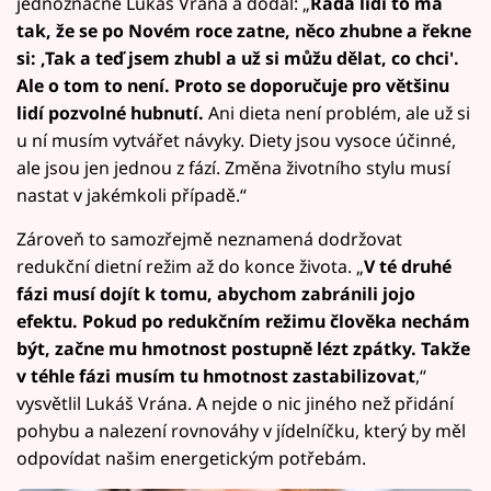
jednoznačně Lukáš Vrána a dodal: „
Řada lidí to má
tak, že se po Novém roce zatne, něco zhubne a řekne
si: ‚Tak a teď jsem zhubl a už si můžu dělat, co chci'.
Ale o tom to není. Proto se doporučuje pro většinu
lidí pozvolné hubnutí.
Ani dieta není problém, ale už si
u ní musím vytvářet návyky. Diety jsou vysoce účinné,
ale jsou jen jednou z fází. Změna životního stylu musí
nastat v jakémkoli případě.“
Zároveň to samozřejmě neznamená dodržovat
redukční dietní režim až do konce života. „
V té druhé
fázi musí dojít k tomu, abychom zabránili jojo
efektu. Pokud po redukčním režimu člověka nechám
být, začne mu hmotnost postupně lézt zpátky. Takže
v téhle fázi musím tu hmotnost zastabilizovat
,“
vysvětlil Lukáš Vrána. A nejde o nic jiného než přidání
pohybu a nalezení rovnováhy v jídelníčku, který by měl
odpovídat našim energetickým potřebám.