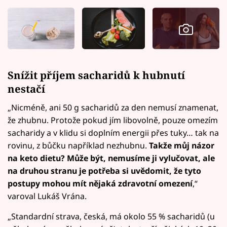
Snížit příjem sacharidů k hubnutí
nestačí
„Nicméně, ani 50 g sacharidů za den nemusí znamenat,
že zhubnu. Protože pokud jím libovolně, pouze omezím
sacharidy a v klidu si doplním energii přes tuky… tak na
rovinu, z bůčku například nezhubnu.
Takže můj názor
na keto dietu? Může být, nemusíme ji vylučovat, ale
na druhou stranu je potřeba si uvědomit, že tyto
postupy mohou mít nějaká zdravotní omezení
,“
varoval Lukáš Vrána.
„Standardní strava, česká, má okolo 55 % sacharidů (u