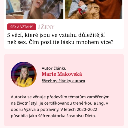
SEX A VZTAHY
5 věcí, které jsou ve vztahu důležitější
než sex. Čím posílíte lásku mnohem více?
Autor článku
Marie Makovská
Všechny články autora
Autorka se věnuje především tématům zaměřeným
na životní styl, je certifikovanou trenérkou a Ing. v
oboru Výživa a potraviny. V letech 2020–⁠2022
působila jako šéfredaktorka časopisu Dieta.