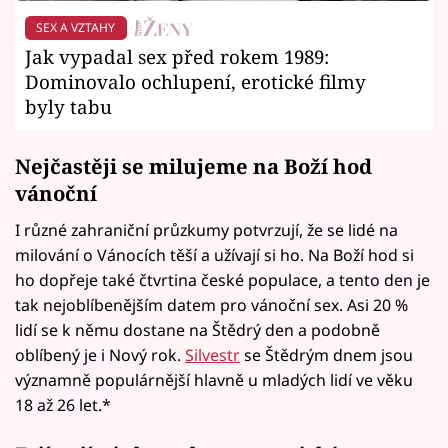
SEX A VZTAHY
Jak vypadal sex před rokem 1989:
Dominovalo ochlupení, erotické filmy
byly tabu
Nejčastěji se milujeme na Boží hod
vánoční
I různé zahraniční průzkumy potvrzují, že se lidé na
milování o Vánocích těší a užívají si ho. Na Boží hod si
ho dopřeje také čtvrtina české populace, a tento den je
tak nejoblíbenějším datem pro vánoční sex. Asi 20 %
lidí se k němu dostane na Štědrý den a podobně
oblíbený je i Nový rok.
Silvestr
se Štědrým dnem jsou
významně populárnější hlavně u mladých lidí ve věku
18 až 26 let.*