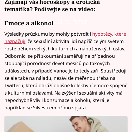
Zajímají vás horoskopy a erotická
tematika? Podívejte se na video:
Failed to fetch
Emoce a alkohol
Výsledky průzkumu by mohly potvrdit i
hypotézy, které
naznačují,
že sexuální aktivita lidí napříč celým světem
roste během velkých kulturních a náboženských oslav.
Odborníci se při zkoumání zaměřují na případnou
stoupající porodnost devět měsíců po takových
událostech, v případě Vánoc je to tedy září. Soustřeďují
se ale také na náladu, nezávisle měřenou třeba na
Twitteru, která odráží odlišné kolektivní emoce spojené
s kulturními oslavami. Na zvýšení sexuální aktivity má
nepochybně vliv i konzumace alkoholu, která je
například se Silvestrem přímo spjata.