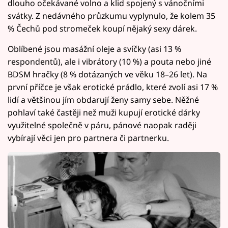
dlouho očekávané volno a klid spojený s vánočními
svátky. Z nedávného průzkumu vyplynulo, že kolem 35
% Čechů pod stromeček koupí nějaký sexy dárek.
Oblíbené jsou masážní oleje a svíčky (asi 13 %
respondentů), ale i vibrátory (10 %) a pouta nebo jiné
BDSM hračky (8 % dotázaných ve věku 18–26 let). Na
první příčce je však erotické prádlo, které zvolí asi 17 %
lidí a většinou jím obdarují ženy samy sebe. Něžné
pohlaví také častěji než muži kupují erotické dárky
využitelné společně v páru, pánové naopak raději
vybírají věci jen pro partnera či partnerku.