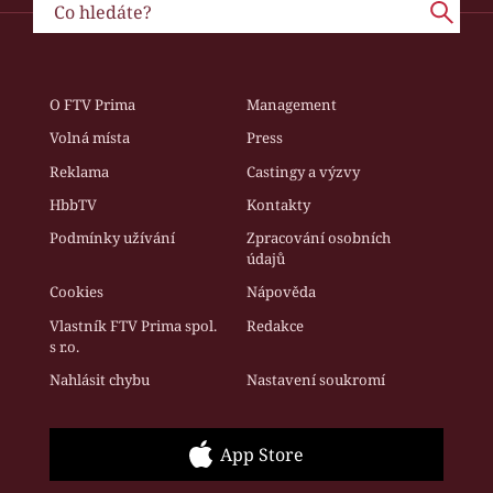
O FTV Prima
Management
Volná místa
Press
Reklama
Castingy a výzvy
HbbTV
Kontakty
Podmínky užívání
Zpracování osobních
údajů
Cookies
Nápověda
Vlastník FTV Prima spol.
Redakce
s r.o.
Nahlásit chybu
Nastavení soukromí
App Store