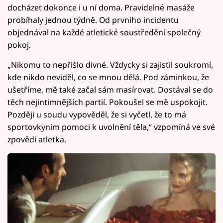
docházet dokonce i u ní doma. Pravidelné masáže
probíhaly jednou týdně. Od prvního incidentu
objednával na každé atletické soustředění společný
pokoj.
„Nikomu to nepřišlo divné. Vždycky si zajistil soukromí,
kde nikdo neviděl, co se mnou dělá. Pod záminkou, že
ušetříme, mě také začal sám masírovat. Dostával se do
těch nejintimnějších partií. Pokoušel se mě uspokojit.
Později u soudu vypověděl, že si vyčetl, že to má
sportovkyním pomoci k uvolnění těla,“ vzpomíná ve své
zpovědi atletka.