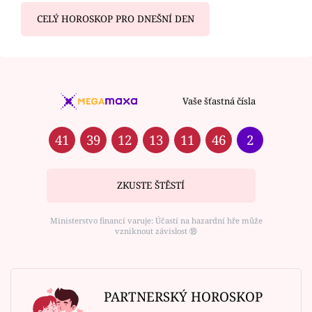
CELÝ HOROSKOP PRO DNEŠNÍ DEN
Vaše šťastná čísla
41
39
12
13
11
46
2
ZKUSTE ŠTĚSTÍ
Ministerstvo financí varuje: Účastí na hazardní hře může
vzniknout závislost ⑱
PARTNERSKÝ HOROSKOP