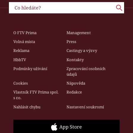
O FTV Prima
Management
Volná místa
Press
Reklama
Castingy a výzvy
HbbTV
Kontakty
Podmínky užívání
Zpracování osobních
údajů
Cookies
Nápověda
Vlastník FTV Prima spol.
Redakce
s r.o.
Nahlásit chybu
Nastavení soukromí
App Store