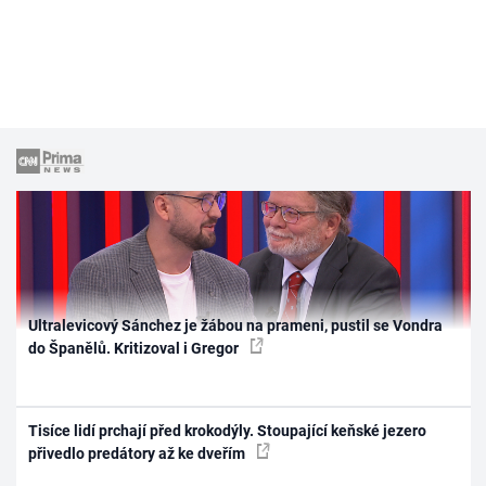
Ultralevicový Sánchez je žábou na prameni, pustil se Vondra
do Španělů. Kritizoval i Gregor
Tisíce lidí prchají před krokodýly. Stoupající keňské jezero
přivedlo predátory až ke dveřím