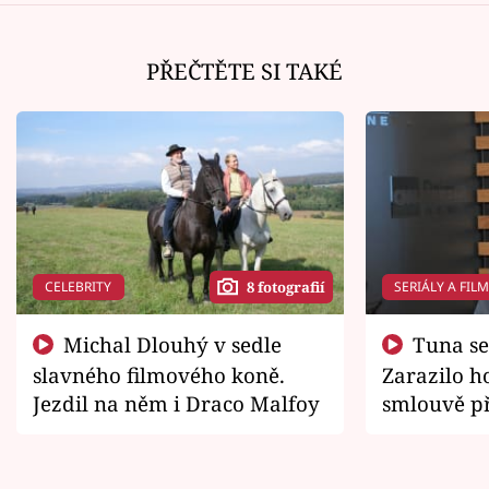
PŘEČTĚTE SI TAKÉ
CELEBRITY
SERIÁLY A FIL
8 fotografií
Michal Dlouhý v sedle
Tuna se chtěl vrátit domů.
slavného filmového koně.
Zarazilo ho
Jezdil na něm i Draco Malfoy
smlouvě př
zemřít