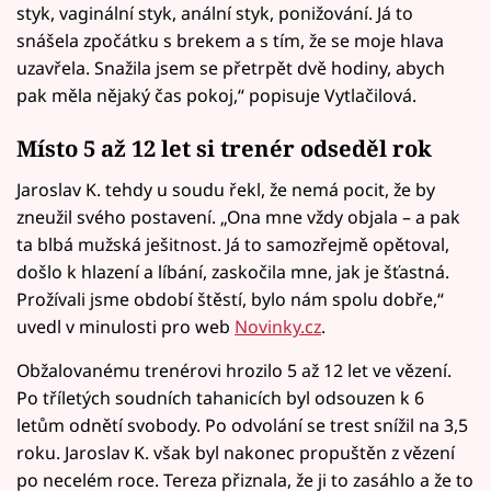
styk, vaginální styk, anální styk, ponižování. Já to
snášela zpočátku s brekem a s tím, že se moje hlava
uzavřela. Snažila jsem se přetrpět dvě hodiny, abych
pak měla nějaký čas pokoj,“ popisuje Vytlačilová.
Místo 5 až 12 let si trenér odseděl rok
Jaroslav K. tehdy u soudu řekl, že nemá pocit, že by
zneužil svého postavení. „Ona mne vždy objala – a pak
ta blbá mužská ješitnost. Já to samozřejmě opětoval,
došlo k hlazení a líbání, zaskočila mne, jak je šťastná.
Prožívali jsme období štěstí, bylo nám spolu dobře,“
uvedl v minulosti pro web
Novinky.cz
.
Obžalovanému trenérovi hrozilo 5 až 12 let ve vězení.
Po tříletých soudních tahanicích byl odsouzen k 6
letům odnětí svobody. Po odvolání se trest snížil na 3,5
roku. Jaroslav K. však byl nakonec propuštěn z vězení
po necelém roce. Tereza přiznala, že ji to zasáhlo a že to