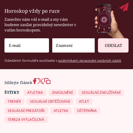
Horoskop vždy po ruce
Zanechte nám váš e-mail a my vám
budeme zasílat pravidelný newsletter s
vaším horoskopem.
ODESLAT
Odesláním formuláře souhlasíte s
podmínkami zpracování osobních údajů
Sdílejte článek
ŠTÍTKY
ATLETIKA
ZNÁSILNĚNÍ
SEXUÁLNÍ ZNEUŽÍVÁNÍ
TRENÉR
SEXUÁLNÍ OBTĚŽOVÁNÍ
ATLET
SEXUÁLNÍ PREDÁTOŘI
ATLETKA
OŠTĚPAŘKA
TEREZA VYTLAČILOVÁ