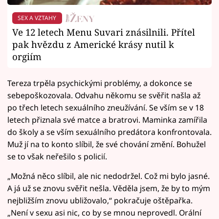
SEX A VZTAHY
Ve 12 letech Menu Suvari znásilnili. Přítel
pak hvězdu z Americké krásy nutil k
orgiím
Tereza trpěla psychickými problémy, a dokonce se
sebepoškozovala. Odvahu někomu se svěřit našla až
po třech letech sexuálního zneužívání. Se vším se v 18
letech přiznala své matce a bratrovi. Maminka zamířila
do školy a se vším sexuálního predátora konfrontovala.
Muž jí na to konto slíbil, že své chování změní. Bohužel
se to však neřešilo s policií.
„Možná něco slíbil, ale nic nedodržel. Což mi bylo jasné.
A já už se znovu svěřit nešla. Věděla jsem, že by to mým
nejbližším znovu ubližovalo,“ pokračuje oštěpařka.
„Není v sexu asi nic, co by se mnou neprovedl. Orální