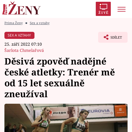
ŽIVĚ
Prima Ženy
■
Sex a vztahy
Trendy:
Polabí
Inspekce
Prostřeno!
AYTO?
SEX A VZTAHY
SDÍLET
Módní alarm
Zrádci
Proměny
25. září 2022 07:10
Šarlota Chmelařová
Děsivá zpověď nadějné
české atletky: Trenér mě
Témata
od 15 let sexuálně
Celebrity
zneužíval
Vztahy
Seriály