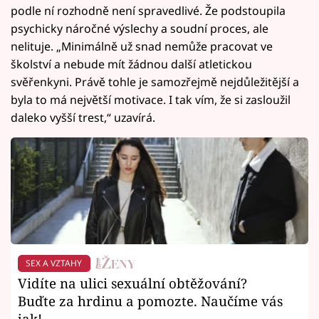
podle ní rozhodně není spravedlivé. Že podstoupila
psychicky náročné výslechy a soudní proces, ale
nelituje. „Minimálně už snad nemůže pracovat ve
školství a nebude mít žádnou další atletickou
svěřenkyni. Právě tohle je samozřejmě nejdůležitější a
byla to má největší motivace. I tak vím, že si zasloužil
daleko vyšší trest,“ uzavírá.
SEX A VZTAHY
Vidíte na ulici sexuální obtěžování?
Buďte za hrdinu a pomozte. Naučíme vás
jak!