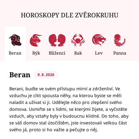
HOROSKOPY DLE ZVĚROKRUHU
Beran
Býk
Blíženci
Rak
Lev
Panna
V
Beran
9. 8. 2026
Berani, buďte ve svém přístupu mírní a zdrženliví. Ve
vzduchu je cítit spousta něhy, na kterou byste se měli
naladit a užívat si ji. Udělejte něco pro zlepšení svého
domova. Usmiřte se s lidmi, se kterými žijete, a vyčistěte
vzduch, aby vztahy byly v budoucnu klidné. Do toho, aby
se váš domov stal útočištěm, jste investovali velkou část
svého já, proto si ho važte a pečujte o něj.