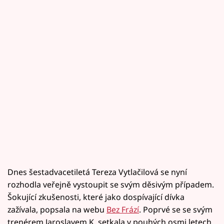
Dnes šestadvacetiletá Tereza Vytlačilová se nyní
rozhodla veřejně vystoupit se svým děsivým případem.
Šokující zkušenosti, které jako dospívající dívka
zažívala, popsala na webu
Bez Frází
. Poprvé se se svým
trenérem Jaroslavem K. setkala v pouhých osmi letech,