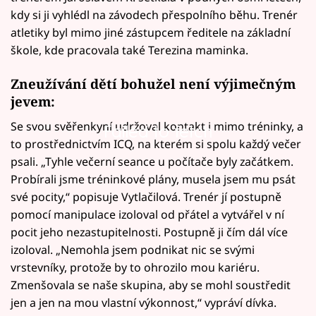
kdy si ji vyhlédl na závodech přespolního běhu. Trenér
atletiky byl mimo jiné zástupcem ředitele na základní
škole, kde pracovala také Terezina maminka.
Zneužívání dětí bohužel není výjimečným
jevem:
Se svou svěřenkyní udržoval kontakt i mimo tréninky, a
Failed to fetch
to prostřednictvím ICQ, na kterém si spolu každý večer
psali. „Tyhle večerní seance u počítače byly začátkem.
Probírali jsme tréninkové plány, musela jsem mu psát
své pocity,“ popisuje Vytlačilová. Trenér jí postupně
pomocí manipulace izoloval od přátel a vytvářel v ní
pocit jeho nezastupitelnosti. Postupně ji čím dál více
izoloval. „Nemohla jsem podnikat nic se svými
vrstevníky, protože by to ohrozilo mou kariéru.
Zmenšovala se naše skupina, aby se mohl soustředit
jen a jen na mou vlastní výkonnost,“ vypráví dívka.