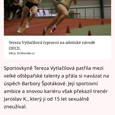
Horoskopy
Sledujte prima+
Filmový festival Karlovy Vary
Pořady
Tereza Vytlačilová (vpravo) na atletické závodě
(2012).
Mámy sobě
Zdroj: Profimedia.cz
Přihlášení
Sportovkyně Tereza Vytlačilová patřila mezi
velké oštěpařské talenty a přála si navázat na
úspěch Barbory Špotákové. Její sportovní
Sledujte nás
ambice a snovou kariéru však překazil trenér
Jaroslav K., který ji od 15 let sexuálně
zneužíval.