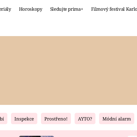
eriály
Horoskopy
Sledujte prima+
Filmový festival Karl
Celebrity
Recept
MÓDA A KRÁSA
HLAVNÍ JÍ
VZTAHY A SEX
SLADKÉ
PRIMA MAMINKA
ZDRAVÉ
bí
Inspekce
Prostřeno!
AYTO?
Módní alarm
Fresh
Living
RECEPTY
BYDLENÍ