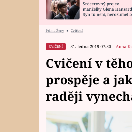
Srdceryvný projev
SNÁŘ
CELEBRITY
manželky Glena Hansard
Syn tu není, nerozuměl b
HOROSKOP NA
VAŘENÍ
tomu, vysvětlila
ROK 2023
Prima Ženy
■
Cvičení
31. ledna 2019 07:30
Anna K
CVIČENÍ
Cvičení v těh
prospěje a jak
raději vynech