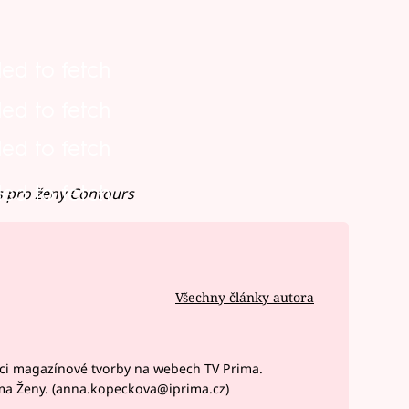
led to fetch
led to fetch
led to fetch
led to fetch
s pro ženy Contours
Všechny články autora
ci magazínové tvorby na webech TV Prima.
ma Ženy. (anna.kopeckova@iprima.cz)