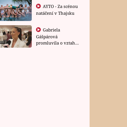
AYTO - Za scénou
natáčení v Thajsku
Gabriela
Gášpárová
promluvila o vztahu
a zakládání rodiny