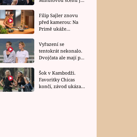
bez dubla
Filip Sajler znovu
před kamerou: Na
Primě ukáže
poctivou kuchyni i
rychlé recepty
Vyřazení se
tentokrát nekonalo.
Dvojčata ale mají po
uzavření třetí etapy
závodu nůž na krku
Šok v Kambodži.
Favoritky Chicas
končí, závod ukázal
svou nejtvrdší tvář