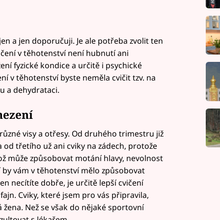
n a jen doporučuji. Je ale potřeba zvolit ten
ičení v těhotenství není hubnutí ani
ní fyzické kondice a určitě i psychické
ní v těhotenství byste neměla cvičit tzv. na
u a dehydrataci.
mezení
ůzné visy a otřesy. Od druhého trimestru již
 od třetího už ani cviky na zádech, protože
, což může způsobovat motání hlavy, nevolnost
ní by vám v těhotenství mělo způsobovat
 necítíte dobře, je určitě lepší cvičení
 fajn. Cviky, které jsem pro vás připravila,
á žena. Než se však do nějaké sportovní
nzultovat s lékařem.