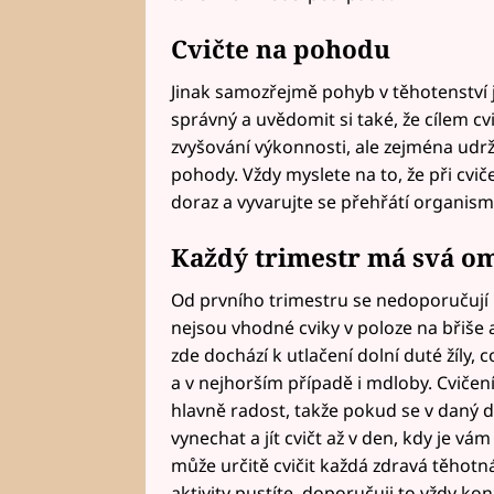
Cvičte na pohodu
Jinak samozřejmě pohyb v těhotenství je
správný a uvědomit si také, že cílem cv
zvyšování výkonnosti, ale zejména udrže
pohody. Vždy myslete na to, že při cviče
doraz a vyvarujte se přehřátí organism
Každý trimestr má svá o
Od prvního trimestru se nedoporučují r
nejsou vhodné cviky v poloze na břiše a
zde dochází k utlačení dolní duté žíly
a v nejhorším případě i mdloby. Cviče
hlavně radost, takže pokud se v daný den
vynechat a jít cvičt až v den, kdy je vám
může určitě cvičit každá zdravá těhotn
aktivity pustíte, doporučuji to vždy ko