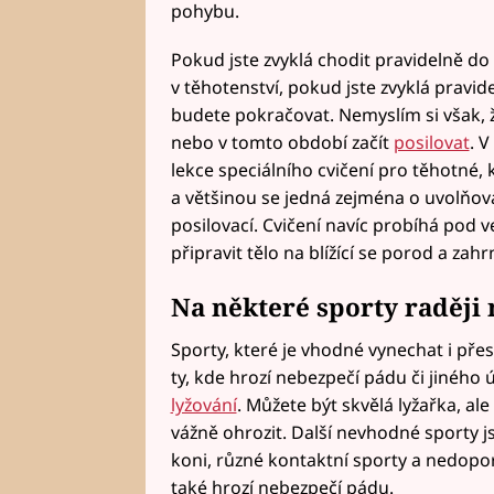
pohybu.
Pokud jste zvyklá chodit pravidelně do
v těhotenství, pokud jste zvyklá pravi
budete pokračovat. Nemyslím si však, 
nebo v tomto období začít
posilovat
. V
lekce speciálního cvičení pro těhotné,
a většinou se jedná zejména o uvolňov
posilovací. Cvičení navíc probíhá pod v
připravit tělo na blížící se porod a zah
Na některé sporty raději
Sporty, které je vhodné vynechat i přes
ty, kde hrozí nebezpečí pádu či jiného 
lyžování
. Můžete být skvělá lyžařka, a
vážně ohrozit. Další nevhodné sporty j
koni, různé kontaktní sporty a nedoporu
také hrozí nebezpečí pádu.