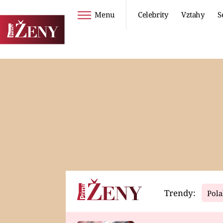
Menu
Celebrity
Vztahy
S
Seriály
Životní styl
ZOO
DIETY A HUBNUTÍ
PROSTŘENO!
CESTOVÁNÍ A
DOVOLENÁ
DUCH
ZDRAVÍ
Trendy:
Pola
Horoskopy
Video
ASTROČLÁNKY
SERIÁLY