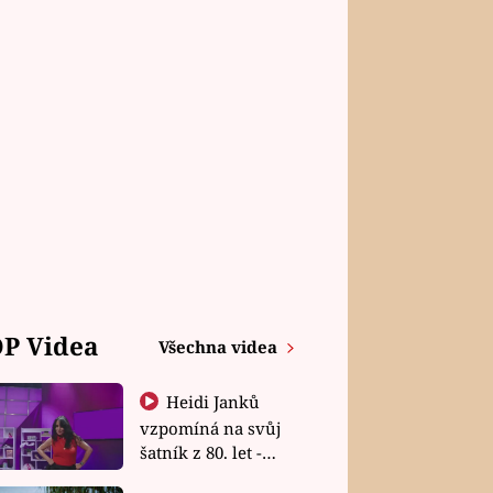
P Videa
Všechna videa
Heidi Janků
vzpomíná na svůj
šatník z 80. let -
Shopaholičky