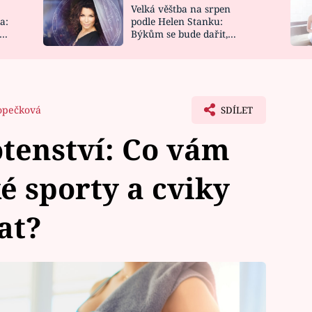
Velká věštba na srpen
NOVINKY
ZAHRADA
a:
podle Helen Stanku:
y
Býkům se bude dařit,
VIDEORECEPTY
DESIGN
Vodnáře čeká jízda
opečková
SDÍLET
otenství: Co vám
é sporty a cviky
at?