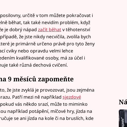
 posilovny, určitě v tom můžete pokračovat i
delně běhat, tak také nevidím problém, když
že je dobrý nápad
začít běhat
v těhotenství
 případě, že jste nikdy necvičila, zvolila bych
 které je primárně určeno právě pro tyto ženy
ací cviky nebo opravdu velmi lehce
edením kvalifikované osoby, má za účel i
rnuje také různá dechová cvičení.
 na 9 měsíců zapomeňte
to, že jste zvyklá je provozovat, jsou zejména
úrazu. Patří mezi ně například
sjezdové
Ná
le pokud vás někdo srazí, může to miminko
sou například potápění, míčové hry, jízda na
čuje se ani jízda na kole či na bruslích, kde