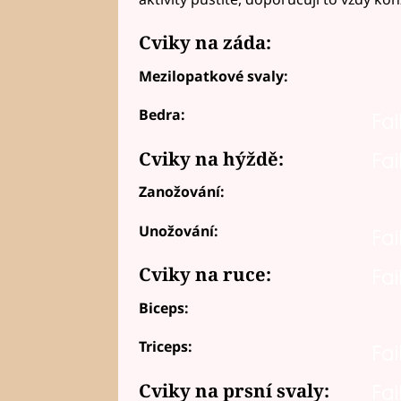
Cviky na záda:
Mezilopatkové svaly:
Bedra:
Fai
Cviky na hýždě:
Fai
Zanožování:
Unožování:
Fai
Cviky na ruce:
Fai
Biceps:
Triceps:
Fai
Cviky na prsní svaly:
Fai