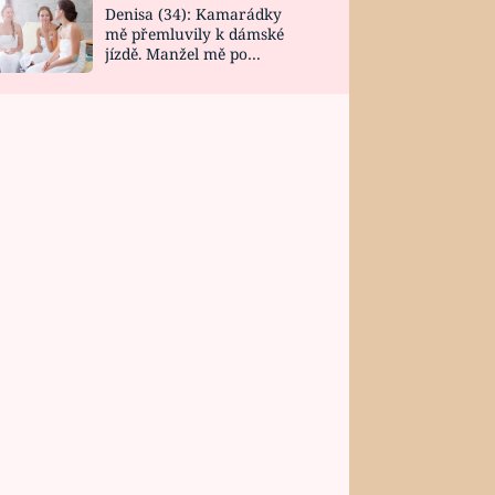
Denisa (34): Kamarádky
mě přemluvily k dámské
jízdě. Manžel mě po
návratu zaskočil