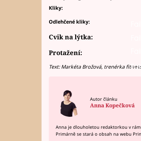
Kliky:
Odlehčené kliky:
Fai
Cvik na lýtka:
Fai
Fai
Protažení:
Fai
Text: Markéta Brožová, trenérka fitnes
Autor článku
Anna Kopečková
Anna je dlouholetou redaktorkou v rám
Primárně se stará o obsah na webu Pri