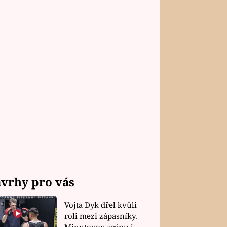
vrhy pro vás
Vojta Dyk dřel kvůli
roli mezi zápasníky.
Minutovou scénu jel