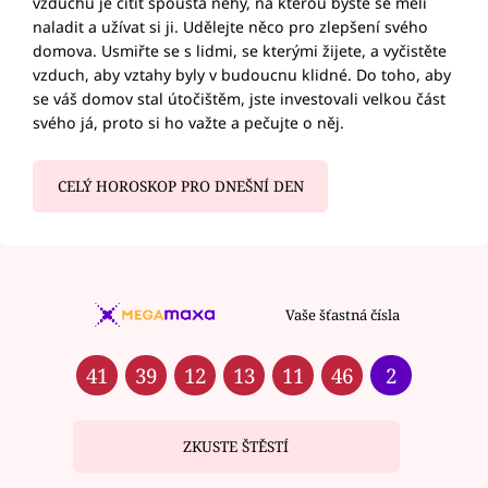
vzduchu je cítit spousta něhy, na kterou byste se měli
naladit a užívat si ji. Udělejte něco pro zlepšení svého
domova. Usmiřte se s lidmi, se kterými žijete, a vyčistěte
vzduch, aby vztahy byly v budoucnu klidné. Do toho, aby
se váš domov stal útočištěm, jste investovali velkou část
svého já, proto si ho važte a pečujte o něj.
CELÝ HOROSKOP PRO DNEŠNÍ DEN
Vaše šťastná čísla
41
39
12
13
11
46
2
ZKUSTE ŠTĚSTÍ