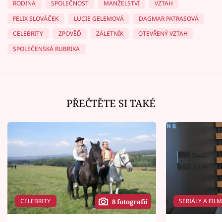
RODINA
SPOLEČNOST
MANŽELSTVÍ
VZTAH
FELIX SLOVÁČEK
LUCIE GELEMOVÁ
DAGMAR PATRASOVÁ
CELEBRITY
ZPOVĚĎ
ZÁLETNÍK
OTEVŘENÝ VZTAH
SPOLEČENSKÁ RUBRIKA
PŘEČTĚTE SI TAKÉ
CELEBRITY
SERIÁLY A FIL
8 fotografií