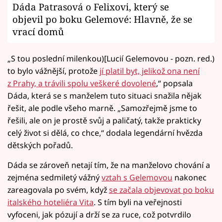
Dáda Patrasová o Felixovi, který se
objevil po boku Gelemové: Hlavně, že se
vrací domů
„S tou poslední milenkou)[Lucií Gelemovou - pozn. red.)
to bylo vážnější, protože
jí platil byt, jelikož ona není
z Prahy, a trávili spolu veškeré dovolené
,“ popsala
Dáda, která se s manželem tuto situaci snažila nějak
řešit, ale podle všeho marně. „Samozřejmě jsme to
řešili, ale on je prostě svůj a paličatý, takže prakticky
celý život si dělá, co chce,“ dodala legendární hvězda
dětských pořadů.
Dáda se zároveň netají tím, že na manželovo chování a
zejména sedmiletý vážný
vztah s Gelemovou
nakonec
zareagovala po svém, když
se začala objevovat po boku
italského hoteliéra Vita
. S tím byli na veřejnosti
vyfoceni, jak pózují a drží se za ruce, což potvrdilo