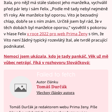
Itala, pro nějž má stále slabost jeho manželka, vychválil
před pár lety i sám Felix. „Podle mě tady nebyl nejméně
tři roky. Ale manželce byl oporou. Vito je bezvadný
chlap, dobře se s ním znám. Určitě jsem byl rád, že v
těch dobách byl manželce oporou,“ vysvětlil s pokorou
v hlase Felix
v roce 2022 pro web Prima Ženy
s tím, že
Vito není žádný typický rozevlátý Ital, ale tvrdě pracující
podnikatel.
Nemoci jsem ukázala, kdo je tady pankáč. Věk už mě
vůbec netrápí, říká v rozhovoru Slováčková:
Failed to fetch
Autor článku
Tomáš Durčák
Všechny články autora
Tomáš Durčák je redaktorem webu Prima ženy. Píše