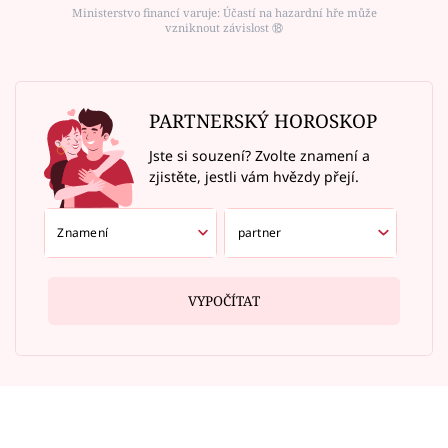
Ministerstvo financí varuje: Účastí na hazardní hře může
vzniknout závislost ⑱
PARTNERSKÝ HOROSKOP
Jste si souzení? Zvolte znamení a
zjistěte, jestli vám hvězdy přejí.
VYPOČÍTAT