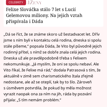
CELEBRITY
Felixe Slováčka stálo 7 let s Lucií
Gelemovou miliony. Na jejich vztah
přispívala i Dáda
„Dá se říct, že se známe skoro už šestadvacet let. Dřív
jsme s ním byli v kontaktu celá rodina, dneska si spolu
stále píšeme,“ popsala Dáda, že Vito byl původně jejich
rodinný přítel, s nímž se dobře znala celá jejich rodina.
Dneska už ale pravděpodobně třeba s Felixem
nekomunikuje. „Já myslím, že oni se spolu nebaví. Ale
Vito říkal, že Felixe má rád,“ dodala Patrasová s tím, že
aktuálně v zimě sem charismatického Itala zřejmě
nedostane, ale až se oteplí, tak by to šlo. Zároveň
s úsměvem potvrdila, že pokud by měla možnost
vyrazit naopak ona za ním na jih, ráda by pozvání
přijala: „S tím nemám problém.“