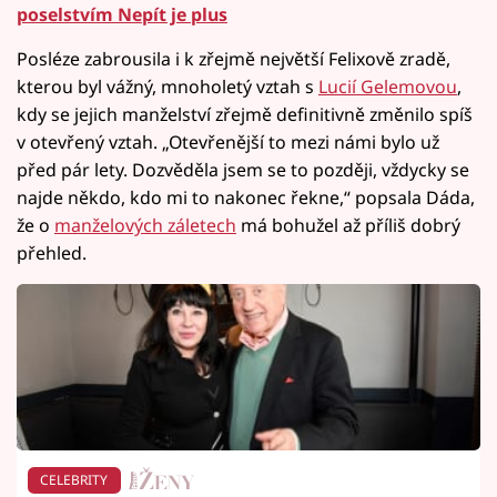
poselstvím Nepít je plus
Posléze zabrousila i k zřejmě největší Felixově zradě,
kterou byl vážný, mnoholetý vztah s
Lucií Gelemovou
,
kdy se jejich manželství zřejmě definitivně změnilo spíš
v otevřený vztah. „Otevřenější to mezi námi bylo už
před pár lety. Dozvěděla jsem se to později, vždycky se
najde někdo, kdo mi to nakonec řekne,“ popsala Dáda,
že o
manželových záletech
má bohužel až příliš dobrý
přehled.
CELEBRITY