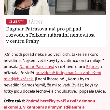
CELEBRITY
Dagmar Patrasová má pro případ
rozvodu s Felixem náhradní nemovitost
v centru Prahy
„On chodí pořád někde po večírcích, takže se skoro
nevidíme. Nejsem večírkový typ, zatímco on to miluje,“
popsala
Dagmar Patrasová
v rozhovoru pro
Expres
a
přiznala, že vidět
pravidelně fotky manžela v obležení
mladých krásek
, jí není lhostejné. „Komu by to
nevadilo? Samozřejmě, že mi to vadí. Zvlášť, když ty
fotky jsou docela lechtivé a choulostivé,“ popsala Dáda.
Čtěte také:
Známé herečky tváří v tvář démonu
alkoholu. V kampani s drsným sdělením a