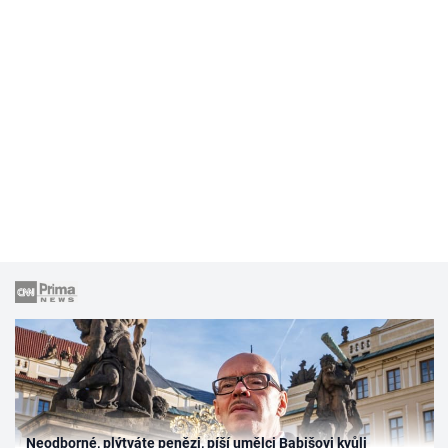
Neodborné, plýtváte penězi, píší umělci Babišovi kvůli