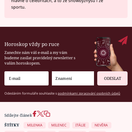
hlavně o celebritách, a to ze showbyznysu i ze
sportu.
Horoskop vždy po ruce
Zanechte nám váš e-mail a my vám
budeme zasílat pravidelný newsletter s
vaším horoskopem.
ODESLAT
Odesláním formuláře souhlasíte s
podmínkami zpracování osobních údajů
Sdílejte článek
ŠTÍTKY
MILENKA
MILENEC
ITÁLIE
NEVĚRA