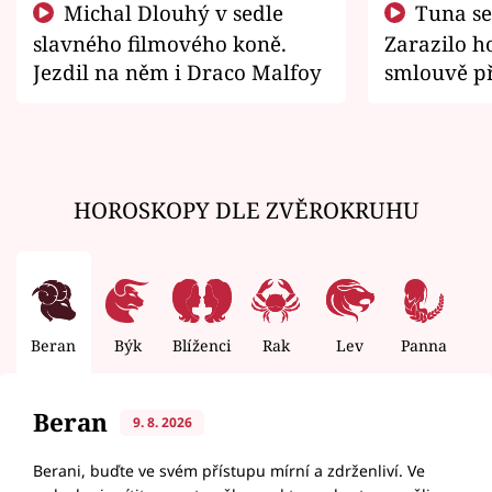
Michal Dlouhý v sedle
Tuna se chtěl vrátit domů.
slavného filmového koně.
Zarazilo ho
Jezdil na něm i Draco Malfoy
smlouvě př
zemřít
HOROSKOPY DLE ZVĚROKRUHU
Beran
Býk
Blíženci
Rak
Lev
Panna
V
Beran
9. 8. 2026
Berani, buďte ve svém přístupu mírní a zdrženliví. Ve