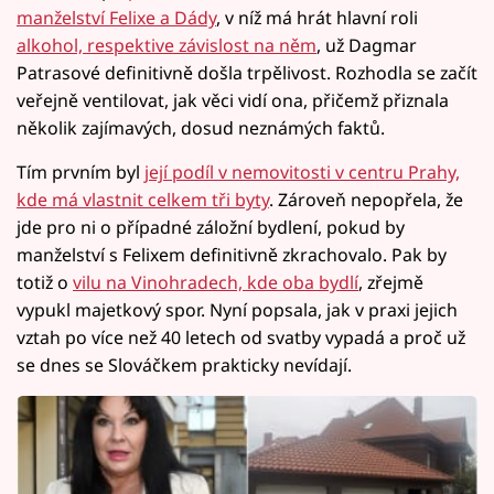
manželství Felixe a Dády
, v níž má hrát hlavní roli
alkohol, respektive závislost na něm
, už Dagmar
Patrasové definitivně došla trpělivost. Rozhodla se začít
veřejně ventilovat, jak věci vidí ona, přičemž přiznala
několik zajímavých, dosud neznámých faktů.
Tím prvním byl
její podíl v nemovitosti v centru Prahy,
kde má vlastnit celkem tři byty
. Zároveň nepopřela, že
jde pro ni o případné záložní bydlení, pokud by
manželství s Felixem definitivně zkrachovalo. Pak by
totiž o
vilu na Vinohradech, kde oba bydlí
, zřejmě
vypukl majetkový spor. Nyní popsala, jak v praxi jejich
vztah po více než 40 letech od svatby vypadá a proč už
se dnes se Slováčkem prakticky nevídají.