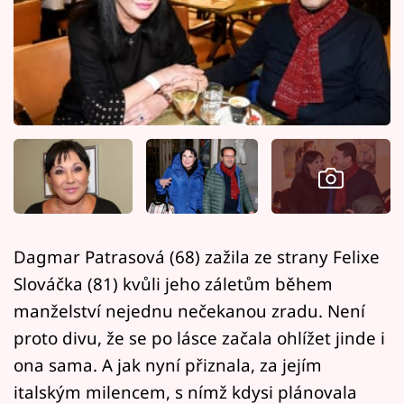
Horoskopy
Sledujte prima+
Filmový festival Karlovy Vary
Pořady
Mámy sobě
Přihlášení
Dagmar Patrasová (68) zažila ze strany Felixe
Slováčka (81) kvůli jeho záletům během
Sledujte nás
manželství nejednu nečekanou zradu. Není
proto divu, že se po lásce začala ohlížet jinde i
ona sama. A jak nyní přiznala, za jejím
italským milencem, s nímž kdysi plánovala