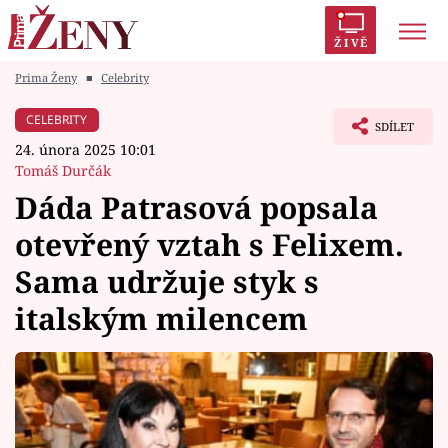
ŽIVĚ
Prima Ženy
■
Celebrity
Trendy:
Polabí
Inspekce
Prostřeno!
AYTO?
CELEBRITY
SDÍLET
Módní alarm
Zrádci
Proměny
24. února 2025 10:01
Tomáš Durčák
Dáda Patrasová popsala
otevřený vztah s Felixem.
Témata
Sama udržuje styk s
Celebrity
italským milencem
Vztahy
Seriály