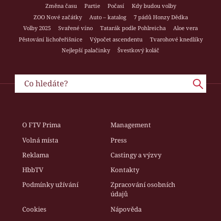
Změna času
Partie
Počasí
Kdy budou volby
ZOO Nové začátky
Auto – katalog
7 pádů Honzy Dědka
Volby 2025
Svařené víno
Tatarák podle Pohlreicha
Aloe vera
Pěstování lichořeřišnice
Výpočet ascendentu
Tvarohové knedlíky
Nejlepší palačinky
Švestkový koláč
O FTV Prima
Management
Volná místa
Press
Reklama
Castingy a výzvy
HbbTV
Kontakty
Podmínky užívání
Zpracování osobních
údajů
Cookies
Nápověda