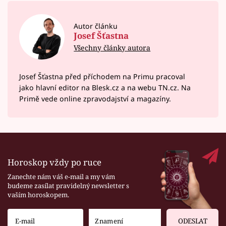
Autor článku
Josef Šťastna
Všechny články autora
Josef Šťastna před příchodem na Primu pracoval
jako hlavní editor na Blesk.cz a na webu TN.cz. Na
Primě vede online zpravodajství a magazíny.
Horoskop vždy po ruce
Zanechte nám váš e-mail a my vám
budeme zasílat pravidelný newsletter s
vaším horoskopem.
ODESLAT