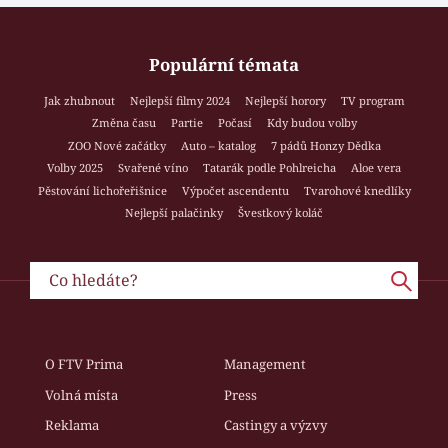
Populární témata
Jak zhubnout
Nejlepší filmy 2024
Nejlepší horory
TV program
Změna času
Partie
Počasí
Kdy budou volby
ZOO Nové začátky
Auto – katalog
7 pádů Honzy Dědka
Volby 2025
Svařené víno
Tatarák podle Pohlreicha
Aloe vera
Pěstování lichořeřišnice
Výpočet ascendentu
Tvarohové knedlíky
Nejlepší palačinky
Švestkový koláč
O FTV Prima
Management
Volná místa
Press
Reklama
Castingy a výzvy