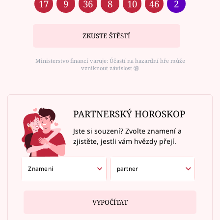
17
9
36
8
10
46
2
ZKUSTE ŠTĚSTÍ
Ministerstvo financí varuje: Účastí na hazardní hře může
vzniknout závislost ⑱
PARTNERSKÝ HOROSKOP
Jste si souzení? Zvolte znamení a
zjistěte, jestli vám hvězdy přejí.
VYPOČÍTAT