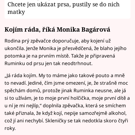
Chcete jen ukázat prsa, pustily se do nich
matky
Kojím ráda, říká Monika Bagárová
Rodina prý zpěvačce doporučuje, aby kojení už
ukončila. Jenže Monika je přesvědčená, že blaho jejího
potomka je na prvním místě. Takže je připravená
Ruminku od prsu jen tak neodtrhnout.
„Já ráda kojím. My to máme jako takové pouto a mně
to nevadí. Jediné, čím jsme omezení, je, že strašně moc
spěchám domů, protože jinak Ruminka neusne, ale já
si to užívám, je to moje první holčička, moje první dítě a
u ní je mi nejlíp,“ doplnila zpěvačka, která se smíchem
také přiznala, že když kojí, nepije samozřejmě alkohol,
což jí ani nechybí. Skleničky se tak nedotkla skoro čtyři
roky.