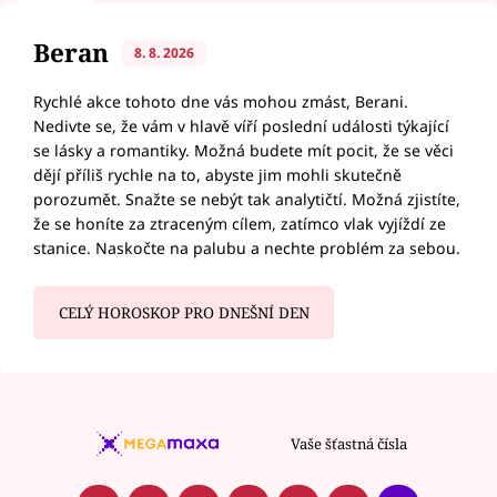
Beran
8. 8. 2026
Rychlé akce tohoto dne vás mohou zmást, Berani.
Nedivte se, že vám v hlavě víří poslední události týkající
se lásky a romantiky. Možná budete mít pocit, že se věci
dějí příliš rychle na to, abyste jim mohli skutečně
porozumět. Snažte se nebýt tak analytičtí. Možná zjistíte,
že se honíte za ztraceným cílem, zatímco vlak vyjíždí ze
stanice. Naskočte na palubu a nechte problém za sebou.
CELÝ HOROSKOP PRO DNEŠNÍ DEN
Vaše šťastná čísla