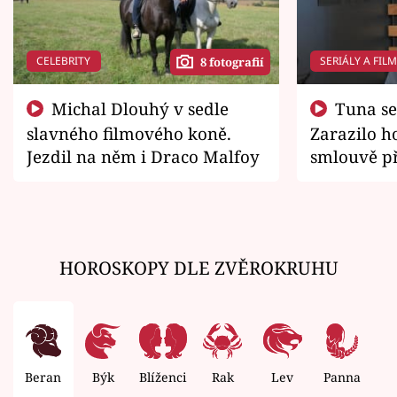
CELEBRITY
SERIÁLY A FIL
8 fotografií
Michal Dlouhý v sedle
Tuna se chtěl vrátit domů.
slavného filmového koně.
Zarazilo ho
Jezdil na něm i Draco Malfoy
smlouvě př
zemřít
HOROSKOPY DLE ZVĚROKRUHU
Beran
Býk
Blíženci
Rak
Lev
Panna
V