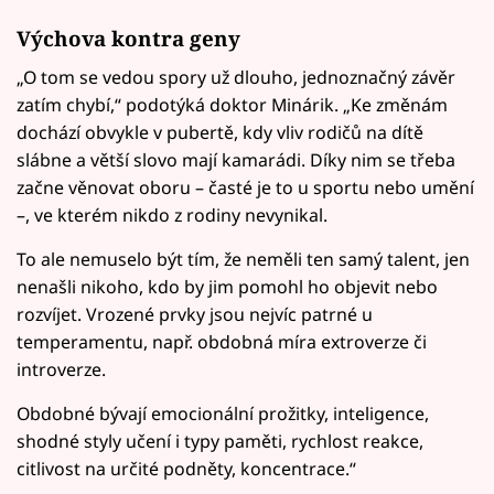
Výchova kontra geny
„O tom se vedou spory už dlouho, jednoznačný závěr
zatím chybí,“ podotýká doktor Minárik. „Ke změnám
dochází obvykle v pubertě, kdy vliv rodičů na dítě
slábne a větší slovo mají kamarádi. Díky nim se třeba
začne věnovat oboru – časté je to u sportu nebo umění
–, ve kterém nikdo z rodiny nevynikal.
To ale nemuselo být tím, že neměli ten samý talent, jen
nenašli nikoho, kdo by jim pomohl ho objevit nebo
rozvíjet. Vrozené prvky jsou nejvíc patrné u
temperamentu, např. obdobná míra extroverze či
introverze.
Obdobné bývají emocionální prožitky, inteligence,
shodné styly učení i typy paměti, rychlost reakce,
citlivost na určité podněty, koncentrace.“