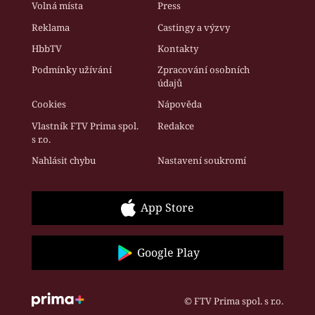
Volná místa
Press
Reklama
Castingy a výzvy
HbbTV
Kontakty
Podmínky užívání
Zpracování osobních
údajů
Cookies
Nápověda
Vlastník FTV Prima spol.
Redakce
s r.o.
Nahlásit chybu
Nastavení soukromí
App Store
Google Play
© FTV Prima spol. s r.o.