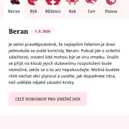
Beran
Býk
Blíženci
Rak
Lev
Panna
V
Beran
7. 8. 2026
Je velmi pravděpodobné, že nejlepším řešením je dnes
jednoduše se vzdát kontroly, Berani. Pokud jde o srdeční
záležitosti, ostatní lidé mohou být ve víru zmatku. Snažit
se přijít na kloub jejich duševnímu rozpoložení bude
nemožné, takže se o to ani nepokoušejte. Možná budete
chtít nechat věci plynout a uvidíte, jak dopadnete zítra,
než uděláte nějaké zásadní kroky.
CELÝ HOROSKOP PRO DNEŠNÍ DEN