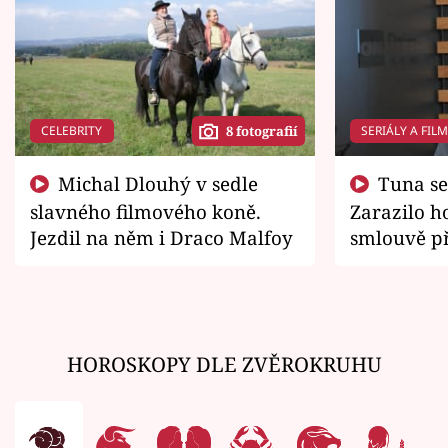
CELEBRITY
SERIÁLY A FIL
8 fotografií
Michal Dlouhý v sedle
Tuna se chtěl vrátit domů.
slavného filmového koně.
Zarazilo ho
Jezdil na něm i Draco Malfoy
smlouvě př
zemřít
HOROSKOPY DLE ZVĚROKRUHU