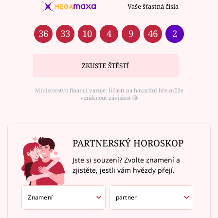
Vaše šťastná čísla
36
33
10
4
9
46
2
ZKUSTE ŠTĚSTÍ
Ministerstvo financí varuje: Účastí na hazardní hře může
vzniknout závislost ⑱
PARTNERSKÝ HOROSKOP
Jste si souzení? Zvolte znamení a
zjistěte, jestli vám hvězdy přejí.