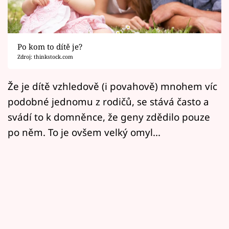
Horoskopy
Sledujte prima+
Po kom to dítě je?
Filmový festival Karlovy Vary
Zdroj: thinkstock.com
Pořady
Že je dítě vzhledově (i povahově) mnohem víc
podobné jednomu z rodičů, se stává často a
Mámy sobě
svádí to k domněnce, že geny zdědilo pouze
po něm. To je ovšem velký omyl...
Přihlášení
Sledujte nás