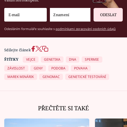
ODESLAT
Odesláním formuláře souhlasíte s
podmínkami zpracování osobních údajů
Sdílejte článek
ŠTÍTKY
VEJCE
GENETIKA
DNA
SPERMIE
ZÁVISLOST
GENY
PODOBA
POVAHA
MAREK MINÁRIK
GENOMAC
GENETICKÉ TESTOVÁNÍ
PŘEČTĚTE SI TAKÉ