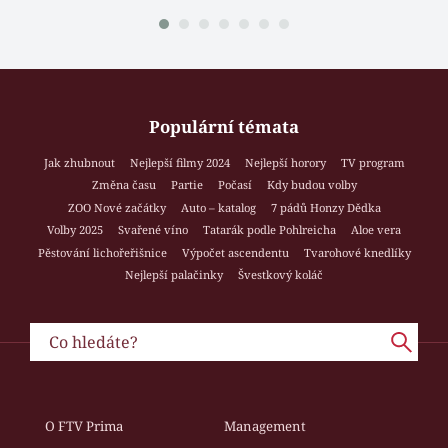
Populární témata
Jak zhubnout
Nejlepší filmy 2024
Nejlepší horory
TV program
Změna času
Partie
Počasí
Kdy budou volby
ZOO Nové začátky
Auto – katalog
7 pádů Honzy Dědka
Volby 2025
Svařené víno
Tatarák podle Pohlreicha
Aloe vera
Pěstování lichořeřišnice
Výpočet ascendentu
Tvarohové knedlíky
Nejlepší palačinky
Švestkový koláč
O FTV Prima
Management