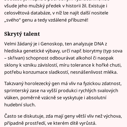
všude jeho mužský předek v historii žil. Existuje i
celosvětová databáze, v níž lze najít další nositele
„svého“ genu a tedy vzdálené příbuzné!
Skrytý talent
Velmi žádaný je i Genoskop, ten analyzuje DNA z
hlediska genetické výbavy, určí např. biorytmy (typ sova
– skřivan) schopnost odbourávat alkohol či naopak
sklony k vzniku závislostí, míru tolerance k hořké chuti,
potřebu konzumace sladkostí, nesnášenlivost mléka.
Takzvaný horolezecký gen má vliv na fyzickou zdatnost,
sprinterský zase na vyšší produkci rychlých svalových
vláken, poměrně vzácně se vyskytuje i absolutní
hudební sluch.
Často se diskutuje, zda mají geny větší vliv než výchova,
případně prostředí, ve kterém dítě vyrůstá.