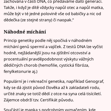
zachována v části DNA, co předáváme další generaci.
Takže, i když je dítě vždycky napůl otec a napůl matka,
může být v té jedné polovině vše od babičky a nic od
dědečka (ze stejné strany) či naopak.“
Náhodné míchání
Princip genetiky podle něj spočívá v náhodném
míchání genů spermií a vajíček. Z testů DNA lze vyčíst
hodně, nejžádanější jsou na zjištění otcovství a
procentuální pravděpodobnost výskytu vážných
dědičných chorob (hemofilie, cystická fibróza,
fenylketonurie aj.)
Populární je i rekreační genetika, například Genograf,
kdy se dá zjistit původ člověka až k zakladateli rodu,
určité znaky se totiž dědí z otce na syna celá tisíciletí.
Zájemce obdrží tzv. Certifikát původu.
Součástí je mapka s podrobným vyznačením, kde