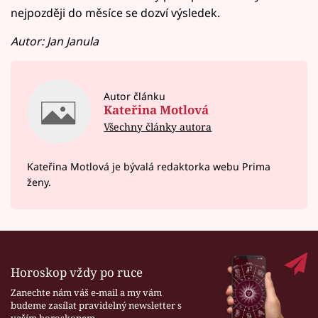
nejpozději do měsíce se dozví výsledek.
Autor: Jan Janula
Autor článku
Kateřina Motlová
Všechny články autora
Kateřina Motlová je bývalá redaktorka webu Prima
ženy.
Horoskop vždy po ruce
Zanechte nám váš e-mail a my vám
budeme zasílat pravidelný newsletter s
vaším horoskopem.