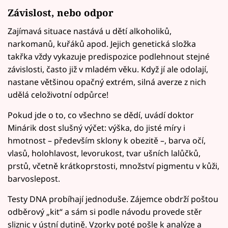
Závislost, nebo odpor
Zajímavá situace nastává u dětí alkoholiků,
narkomanů, kuřáků apod. Jejich genetická složka
takřka vždy vykazuje predispozice podlehnout stejné
závislosti, často již v mladém věku. Když jí ale odolají,
nastane většinou opačný extrém, silná averze z nich
udělá celoživotní odpůrce!
Pokud jde o to, co všechno se dědí, uvádí doktor
Minárik dost slušný výčet: výška, do jisté míry i
hmotnost – především sklony k obezitě –, barva očí,
vlasů, holohlavost, levorukost, tvar ušních lalůčků,
prstů, včetně krátkoprstosti, množství pigmentu v kůži,
barvoslepost.
Testy DNA probíhají jednoduše. Zájemce obdrží poštou
odběrový „kit“ a sám si podle návodu provede stěr
sliznic v ústní dutině. Vzorky poté pošle k analýze a