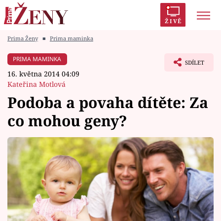
ŽIVĚ
Prima Ženy
■
Prima maminka
Trendy:
Polabí
Inspekce
Prostřeno!
AYTO?
PRIMA MAMINKA
SDÍLET
Módní alarm
Zrádci
Proměny
16. května 2014 04:09
Kateřina Motlová
Podoba a povaha dítěte: Za
co mohou geny?
Témata
Celebrity
Vztahy
Seriály