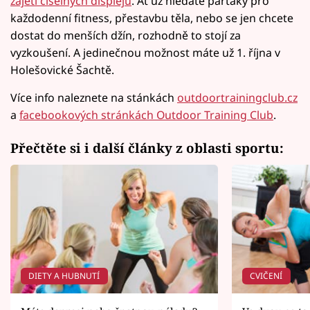
zajetí číselných displejů
. Ať už hledáte parťáky pro
každodenní fitness, přestavbu těla, nebo se jen chcete
dostat do menších džín, rozhodně to stojí za
vyzkoušení. A jedinečnou možnost máte už 1. října v
Holešovické Šachtě.
Více info naleznete na stánkách
outdoortrainingclub.cz
a
facebookových stránkách Outdoor Training Club
.
Přečtěte si i další články z oblasti sportu:
DIETY A HUBNUTÍ
CVIČENÍ