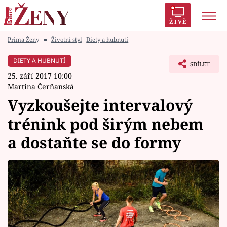
ŽIVĚ
Prima Ženy
■
Životní styl
Diety a hubnutí
Trendy:
Polabí
Inspekce
Prostřeno!
AYTO?
DIETY A HUBNUTÍ
SDÍLET
Módní alarm
Zrádci
Proměny
25. září 2017 10:00
Martina Čerňanská
Vyzkoušejte intervalový
trénink pod širým nebem
Témata
a dostaňte se do formy
Celebrity
Vztahy
Seriály