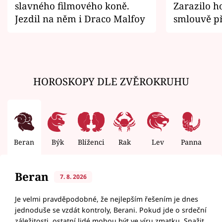
slavného filmového koně.
Zarazilo ho
Jezdil na něm i Draco Malfoy
smlouvě př
zemřít
HOROSKOPY DLE ZVĚROKRUHU
Beran
Býk
Blíženci
Rak
Lev
Panna
V
Beran
7. 8. 2026
Je velmi pravděpodobné, že nejlepším řešením je dnes
jednoduše se vzdát kontroly, Berani. Pokud jde o srdeční
záležitosti, ostatní lidé mohou být ve víru zmatku. Snažit