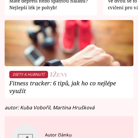
Máte depresi nebo špatnou náladu?
Ve dvou se to
Nejlepší lék je pohyb!
cvičení pro v
DIETY A HUBNUTÍ
Fitness tracker: 6 tipů, jak ho co nejlépe
využít
autor: Kuba Vobořil, Martina Hrušková
Autor článku