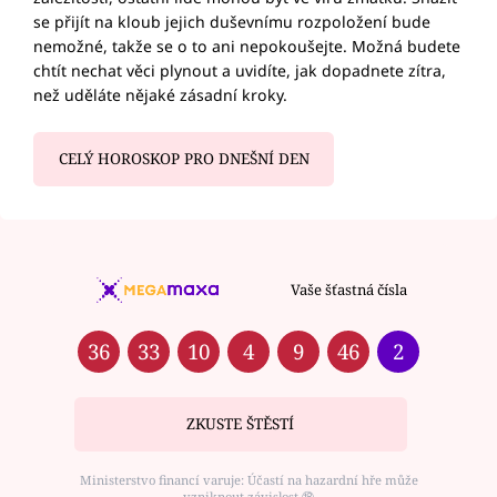
se přijít na kloub jejich duševnímu rozpoložení bude
nemožné, takže se o to ani nepokoušejte. Možná budete
chtít nechat věci plynout a uvidíte, jak dopadnete zítra,
než uděláte nějaké zásadní kroky.
CELÝ HOROSKOP PRO DNEŠNÍ DEN
Vaše šťastná čísla
36
33
10
4
9
46
2
ZKUSTE ŠTĚSTÍ
Ministerstvo financí varuje: Účastí na hazardní hře může
vzniknout závislost ⑱