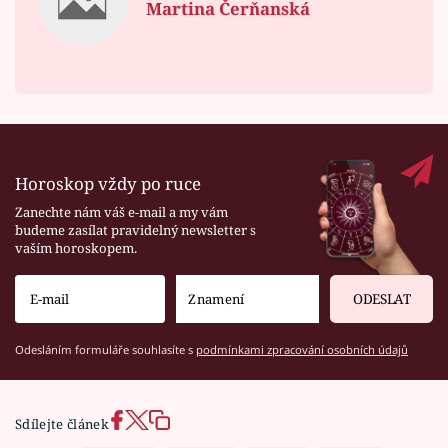
Martina Čerňanská
Horoskop vždy po ruce
Zanechte nám váš e-mail a my vám
budeme zasílat pravidelný newsletter s
vaším horoskopem.
ODESLAT
Odesláním formuláře souhlasíte s
podmínkami zpracování osobních údajů
Sdílejte článek