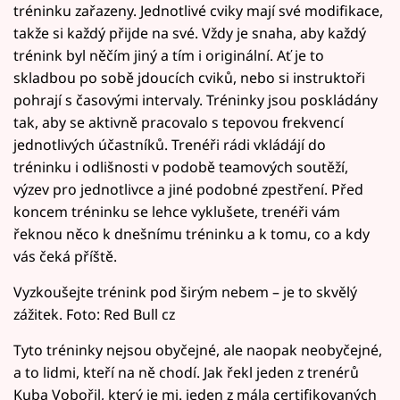
tréninku zařazeny. Jednotlivé cviky mají své modifikace,
takže si každý přijde na své. Vždy je snaha, aby každý
trénink byl něčím jiný a tím i originální. Ať je to
skladbou po sobě jdoucích cviků, nebo si instruktoři
pohrají s časovými intervaly. Tréninky jsou poskládány
tak, aby se aktivně pracovalo s tepovou frekvencí
jednotlivých účastníků. Trenéři rádi vkládájí do
tréninku i odlišnosti v podobě teamových soutěží,
výzev pro jednotlivce a jiné podobné zpestření. Před
koncem tréninku se lehce vyklušete, trenéři vám
řeknou něco k dnešnímu tréninku a k tomu, co a kdy
vás čeká příště.
Vyzkoušejte trénink pod širým nebem – je to skvělý
zážitek. Foto: Red Bull cz
Tyto tréninky nejsou obyčejné, ale naopak neobyčejné,
a to lidmi, kteří na ně chodí. Jak řekl jeden z trenérů
Kuba Vobořil, který je mj. jeden z mála certifikovaných