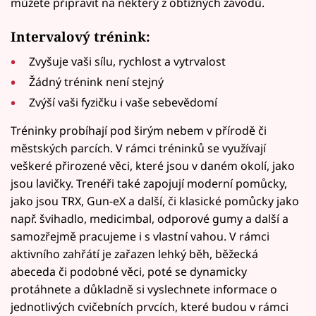
můžete připravit na některý z obtížných závodů.
Intervalový trénink:
Zvyšuje vaši sílu, rychlost a vytrvalost
Žádný trénink není stejný
Zvýší vaši fyzičku i vaše sebevědomí
Tréninky probíhají pod širým nebem v přírodě či
městských parcích. V rámci tréninků se využívají
veškeré přirozené věci, které jsou v daném okolí, jako
jsou lavičky. Trenéři také zapojují moderní pomůcky,
jako jsou TRX, Gun-eX a další, či klasické pomůcky jako
např. švihadlo, medicimbal, odporové gumy a další a
samozřejmě pracujeme i s vlastní vahou. V rámci
aktivního zahřátí je zařazen lehký běh, běžecká
abeceda či podobné věci, poté se dynamicky
protáhnete a důkladně si vyslechnete informace o
jednotlivých cvičebních prvcích, které budou v rámci