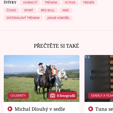
ŠTÍTKY
HUBNUTÍ
TRÉNINK
VLTAVA
TRENÉR
ČESKO
SPORT
RED BULL
NIKE
INTERVALOVÝ TRÉNINK
JAKUB VOBOŘIL
PŘEČTĚTE SI TAKÉ
CELEBRITY
SERIÁLY A FIL
8 fotografií
Michal Dlouhý v sedle
Tuna se chtěl vrátit domů.