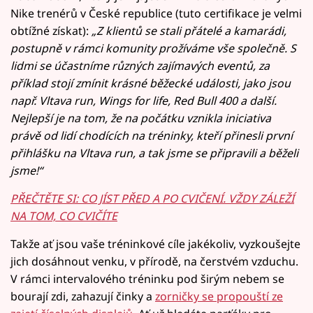
Nike trenérů v České republice (tuto certifikace je velmi
obtížné získat):
„Z klientů se stali přátelé a kamarádi,
postupně v rámci komunity prožíváme vše společně. S
lidmi se účastníme různých zajímavých eventů, za
příklad stojí zmínit krásné běžecké události, jako jsou
např. Vltava run, Wings for life, Red Bull 400 a další.
Nejlepší je na tom, že na počátku vznikla iniciativa
právě od lidí chodících na tréninky, kteří přinesli první
přihlášku na Vltava run, a tak jsme se připravili a běželi
jsme!“
PŘEČTĚTE SI: CO JÍST PŘED A PO CVIČENÍ. VŽDY ZÁLEŽÍ
NA TOM, CO CVIČÍTE
Takže ať jsou vaše tréninkové cíle jakékoliv, vyzkoušejte
jich dosáhnout venku, v přírodě, na čerstvém vzduchu.
V rámci intervalového tréninku pod širým nebem se
bourají zdi, zahazují činky a
zorničky se propouští ze