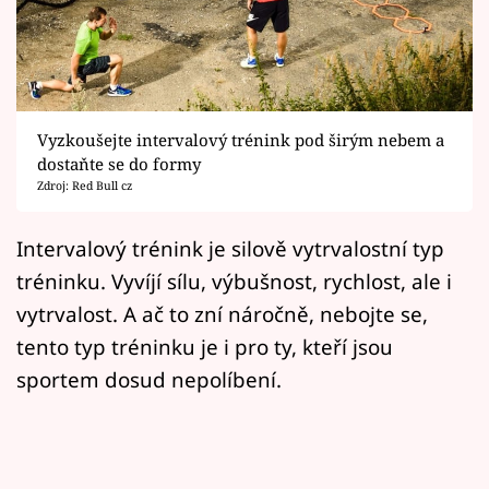
Horoskopy
Sledujte prima+
Filmový festival Karlovy Vary
Vyzkoušejte intervalový trénink pod širým nebem a
Pořady
dostaňte se do formy
Zdroj: Red Bull cz
Mámy sobě
Intervalový trénink je silově vytrvalostní typ
tréninku. Vyvíjí sílu, výbušnost, rychlost, ale i
Přihlášení
vytrvalost. A ač to zní náročně, nebojte se,
tento typ tréninku je i pro ty, kteří jsou
Sledujte nás
sportem dosud nepolíbení.