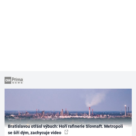
Bratislavou otřásl výbuch: Hoří rafinerie Slovnaft. Metropolí
se šíří dým, zachycuje video