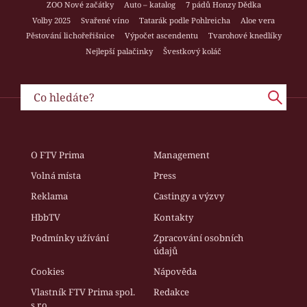
ZOO Nové začátky
Auto – katalog
7 pádů Honzy Dědka
Volby 2025
Svařené víno
Tatarák podle Pohlreicha
Aloe vera
Pěstování lichořeřišnice
Výpočet ascendentu
Tvarohové knedlíky
Nejlepší palačinky
Švestkový koláč
O FTV Prima
Management
Volná místa
Press
Reklama
Castingy a výzvy
HbbTV
Kontakty
Podmínky užívání
Zpracování osobních
údajů
Cookies
Nápověda
Vlastník FTV Prima spol.
Redakce
s r.o.