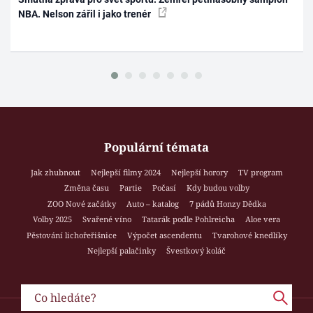
NBA. Nelson zářil i jako trenér
Populární témata
Jak zhubnout
Nejlepší filmy 2024
Nejlepší horory
TV program
Změna času
Partie
Počasí
Kdy budou volby
ZOO Nové začátky
Auto – katalog
7 pádů Honzy Dědka
Volby 2025
Svařené víno
Tatarák podle Pohlreicha
Aloe vera
Pěstování lichořeřišnice
Výpočet ascendentu
Tvarohové knedlíky
Nejlepší palačinky
Švestkový koláč