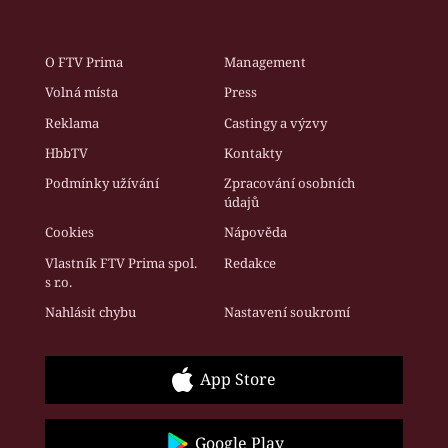
O FTV Prima
Management
Volná místa
Press
Reklama
Castingy a výzvy
HbbTV
Kontakty
Podmínky užívání
Zpracování osobních
údajů
Cookies
Nápověda
Vlastník FTV Prima spol.
Redakce
s r.o.
Nahlásit chybu
Nastavení soukromí
App Store
Google Play