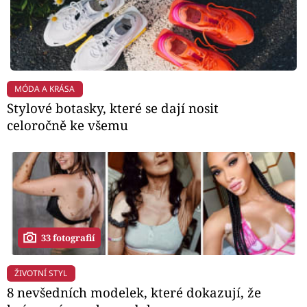
MÓDA A KRÁSA
Stylové botasky, které se dají nosit
celoročně ke všemu
33 fotografií
ŽIVOTNÍ STYL
8 nevšedních modelek, které dokazují, že