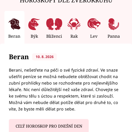
Beran
Býk
Blíženci
Rak
Lev
Panna
V
Beran
10. 8. 2026
Berani, nešetřete na péči o své fyzické zdraví. Ve snaze
ušetřit peníze se možná nebudete obtěžovat chodit na
zubní prohlídky nebo se rozhodnete pro nejlevnějšího
lékaře. Nic není důležitější než vaše zdraví. Chovejte se
ke svému tělu s úctou a respektem, které si zaslouží.
Možná vám nebude dělat potíže dělat pro druhé to, co
víte, že byste měli dělat pro sebe.
CELÝ HOROSKOP PRO DNEŠNÍ DEN