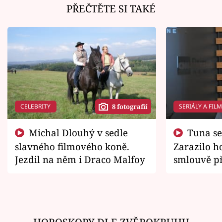
PŘEČTĚTE SI TAKÉ
CELEBRITY
SERIÁLY A FIL
8 fotografií
Michal Dlouhý v sedle
Tuna se chtěl vrátit domů.
slavného filmového koně.
Zarazilo ho
Jezdil na něm i Draco Malfoy
smlouvě př
zemřít
HOROSKOPY DLE ZVĚROKRUHU