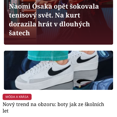
Horoskopy
Naomi Ósaka opět šokovala
Sledujte prima+
tenisový svět. Na kurt
dorazila hrát v dlouhých
Filmový festival Karlovy Vary
šatech
Pořady
Mámy sobě
Přihlášení
Sledujte nás
MÓDA A KRÁSA
Nový trend na obzoru: boty jak ze školních
let