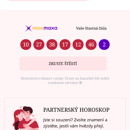
Vaše šťastná čísla
10
27
38
17
12
46
2
ZKUSTE ŠTĚSTÍ
Ministerstvo financí varuje: Účastí na hazardní hře může
vzniknout závislost ⑱
PARTNERSKÝ HOROSKOP
Jste si souzení? Zvolte znamení a
zjistěte, jestli vám hvězdy přejí.