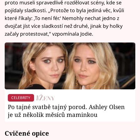
proto museli spravedlivě rozdělovat scény, kde se
pojídaly sladkosti. „Protože to byla jediná věc, kvůli
které říkaly: ‚To není fér.‘ Nemohly nechat jedno z
dvojčat jíst více sladkostí než druhé, jinak by holky
začaly protestovat,“ vzpomínala Jodie.
CELEBRITY
Po tajné svatbě tajný porod. Ashley Olsen
je už několik měsíců maminkou
Cvičené opice