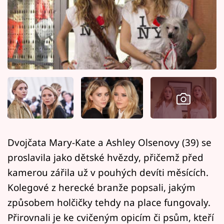
Horoskopy
Sledujte prima+
Filmový festival Karlovy Vary
Pořady
Mámy sobě
Přihlášení
Dvojčata Mary-Kate a Ashley Olsenovy (39) se
proslavila jako dětské hvězdy, přičemž před
Sledujte nás
kamerou zářila už v pouhých devíti měsících.
Kolegové z herecké branže popsali, jakým
způsobem holčičky tehdy na place fungovaly.
Přirovnali je ke cvičeným opicím či psům, kteří