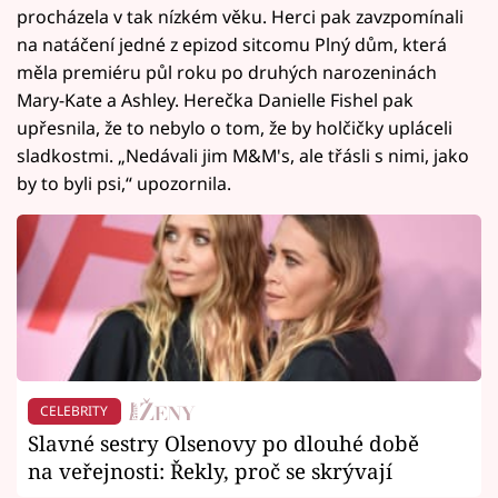
procházela v tak nízkém věku. Herci pak zavzpomínali
na natáčení jedné z epizod sitcomu Plný dům, která
měla premiéru půl roku po druhých narozeninách
Mary-Kate a Ashley. Herečka Danielle Fishel pak
upřesnila, že to nebylo o tom, že by holčičky upláceli
sladkostmi. „Nedávali jim M&M's, ale třásli s nimi, jako
by to byli psi,“ upozornila.
CELEBRITY
Slavné sestry Olsenovy po dlouhé době
na veřejnosti: Řekly, proč se skrývají