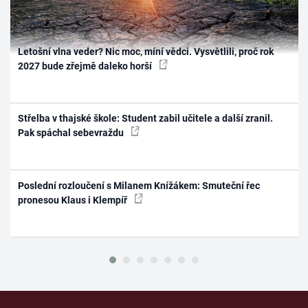
Letošní vlna veder? Nic moc, míní vědci. Vysvětlili, proč rok
2027 bude zřejmě daleko horší
Střelba v thajské škole: Student zabil učitele a další zranil.
Pak spáchal sebevraždu
Poslední rozloučení s Milanem Knížákem: Smuteční řec
pronesou Klaus i Klempíř