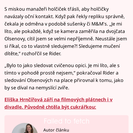
S miskou manažeři holčiček třásli, aby holčičky
navázaly oční kontakt. Když pak řekly repliku správně,
čekala je odměna v podobě sušenky či M&M's. „Je mi
líto, ale pokaždé, když se kamera zaměřila na dvojčata
Olsenovy, cítil jsem se velmi nepříjemně. Neustále jsem
si říkal, co to vlastně sledujeme?! Sledujeme mučení
dítěte,“ rozhořčil se Rider.
„Bylo to jako sledovat cvičenou opici. Je mi líto, ale s
tímto v pohodě prostě nejsem,“ pokračoval Rider a
sledování Olsenových na place přirovnal k tomu, jako
by se díval na nemyslící zvíře.
Eliška Hrnčířová září na filmových plátnech i v
divadle. Původně chtěla být cukrářkou:
Failed to fetch
Autor článku