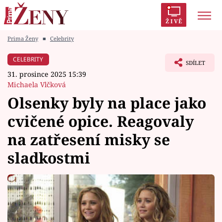
ŽIVĚ
Prima Ženy
■
Celebrity
Trendy:
Polabí
Inspekce
Prostřeno!
AYTO?
CELEBRITY
SDÍLET
Módní alarm
Zrádci
Proměny
31. prosince 2025 15:39
Michaela Vlčková
Olsenky byly na place jako
cvičené opice. Reagovaly
Témata
na zatřesení misky se
Celebrity
sladkostmi
Vztahy
Seriály