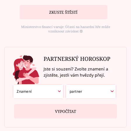
ZKUSTE ŠTĚSTÍ
Ministerstvo financí varuje: Účastí na hazardní hře může
vzniknout závislost ⑱
PARTNERSKÝ HOROSKOP
Jste si souzení? Zvolte znamení a
zjistěte, jestli vám hvězdy přejí.
VYPOČÍTAT