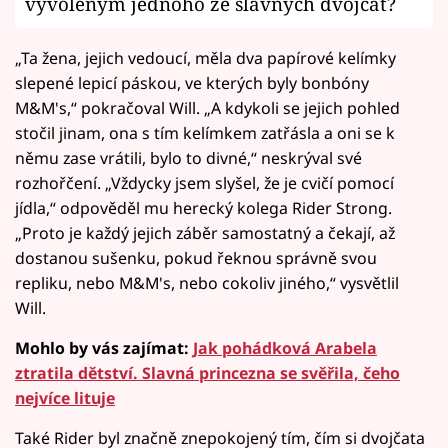
vyvoleným jednoho ze slavných dvojčat?
„Ta žena, jejich vedoucí, měla dva papírové kelímky
slepené lepicí páskou, ve kterých byly bonbóny
M&M's,“ pokračoval Will. „A kdykoli se jejich pohled
stočil jinam, ona s tím kelímkem zatřásla a oni se k
němu zase vrátili, bylo to divné,“ neskrýval své
rozhořčení. „Vždycky jsem slyšel, že je cvičí pomocí
jídla,“ odpověděl mu herecký kolega Rider Strong.
„Proto je každý jejich záběr samostatný a čekají, až
dostanou sušenku, pokud řeknou správně svou
repliku, nebo M&M's, nebo cokoliv jiného,“ vysvětlil
Will.
Mohlo by vás zajímat:
Jak pohádková Arabela
ztratila dětství. Slavná princezna se svěřila, čeho
nejvíce lituje
Také Rider byl značně znepokojený tím, čím si dvojčata