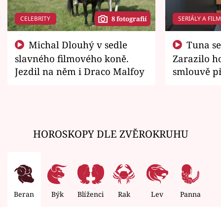
CELEBRITY
SERIÁLY A FIL
8 fotografií
Michal Dlouhý v sedle
Tuna se chtěl vrátit domů.
slavného filmového koně.
Zarazilo ho
Jezdil na něm i Draco Malfoy
smlouvě př
zemřít
HOROSKOPY DLE ZVĚROKRUHU
Beran
Býk
Blíženci
Rak
Lev
Panna
V