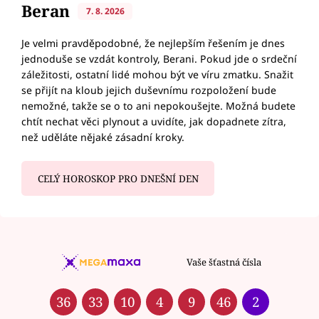
Beran
7. 8. 2026
Je velmi pravděpodobné, že nejlepším řešením je dnes
jednoduše se vzdát kontroly, Berani. Pokud jde o srdeční
záležitosti, ostatní lidé mohou být ve víru zmatku. Snažit
se přijít na kloub jejich duševnímu rozpoložení bude
nemožné, takže se o to ani nepokoušejte. Možná budete
chtít nechat věci plynout a uvidíte, jak dopadnete zítra,
než uděláte nějaké zásadní kroky.
CELÝ HOROSKOP PRO DNEŠNÍ DEN
Vaše šťastná čísla
36
33
10
4
9
46
2