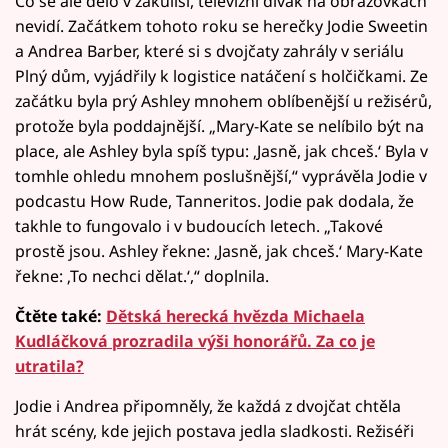
Co se ale dělo v zákulisí, televizní divák na obrazovkách
nevidí. Začátkem tohoto roku se herečky Jodie Sweetin
a Andrea Barber, které si s dvojčaty zahrály v seriálu
Plný dům, vyjádřily k logistice natáčení s holčičkami. Ze
začátku byla prý Ashley mnohem oblíbenější u režisérů,
protože byla poddajnější. „Mary-Kate se nelíbilo být na
place, ale Ashley byla spíš typu: ‚Jasně, jak chceš.‘ Byla v
tomhle ohledu mnohem poslušnější,“ vyprávěla Jodie v
podcastu How Rude, Tanneritos. Jodie pak dodala, že
takhle to fungovalo i v budoucích letech. „Takové
prostě jsou. Ashley řekne: ‚Jasně, jak chceš.‘ Mary-Kate
řekne: ‚To nechci dělat.‘,“ doplnila.
Čtěte také:
Dětská herecká hvězda Michaela
Kudláčková prozradila výši honorářů. Za co je
utratila?
Jodie i Andrea připomněly, že každá z dvojčat chtěla
hrát scény, kde jejich postava jedla sladkosti. Režiséři