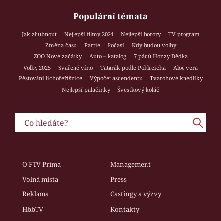
Populární témata
Jak zhubnout
Nejlepší filmy 2024
Nejlepší horory
TV program
Změna času
Partie
Počasí
Kdy budou volby
ZOO Nové začátky
Auto – katalog
7 pádů Honzy Dědka
Volby 2025
Svařené víno
Tatarák podle Pohlreicha
Aloe vera
Pěstování lichořeřišnice
Výpočet ascendentu
Tvarohové knedlíky
Nejlepší palačinky
Švestkový koláč
O FTV Prima
Management
Volná místa
Press
Reklama
Castingy a výzvy
HbbTV
Kontakty