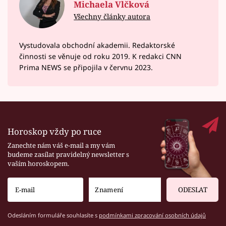
Michaela Vlčková
Všechny články autora
Vystudovala obchodní akademii. Redaktorské
činnosti se věnuje od roku 2019. K redakci CNN
Prima NEWS se připojila v červnu 2023.
Horoskop vždy po ruce
Zanechte nám váš e-mail a my vám
budeme zasílat pravidelný newsletter s
vaším horoskopem.
ODESLAT
Odesláním formuláře souhlasíte s
podmínkami zpracování osobních údajů