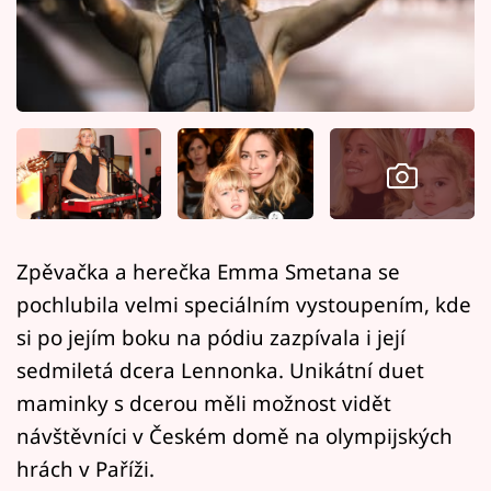
Horoskopy
Sledujte prima+
Filmový festival Karlovy Vary
Pořady
Mámy sobě
Zpěvačka a herečka Emma Smetana se
Přihlášení
pochlubila velmi speciálním vystoupením, kde
si po jejím boku na pódiu zazpívala i její
sedmiletá dcera Lennonka. Unikátní duet
Sledujte nás
maminky s dcerou měli možnost vidět
návštěvníci v Českém domě na olympijských
hrách v Paříži.