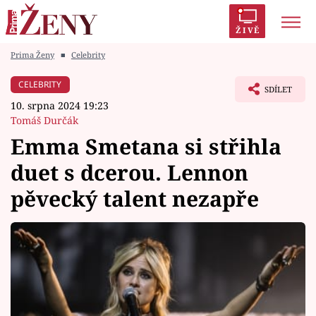
ŽIVĚ
Prima Ženy
■
Celebrity
Trendy:
Polabí
Inspekce
Prostřeno!
AYTO?
CELEBRITY
SDÍLET
Módní alarm
Zrádci
Proměny
10. srpna 2024 19:23
Tomáš Durčák
Emma Smetana si střihla
duet s dcerou. Lennon
Témata
pěvecký talent nezapře
Celebrity
Vztahy
Seriály