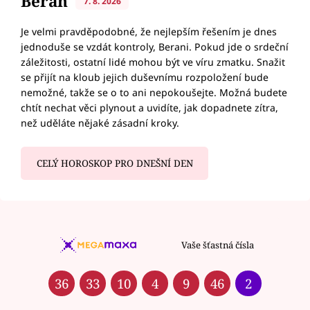
Beran
7. 8. 2026
Je velmi pravděpodobné, že nejlepším řešením je dnes
jednoduše se vzdát kontroly, Berani. Pokud jde o srdeční
záležitosti, ostatní lidé mohou být ve víru zmatku. Snažit
se přijít na kloub jejich duševnímu rozpoložení bude
nemožné, takže se o to ani nepokoušejte. Možná budete
chtít nechat věci plynout a uvidíte, jak dopadnete zítra,
než uděláte nějaké zásadní kroky.
CELÝ HOROSKOP PRO DNEŠNÍ DEN
Vaše šťastná čísla
36
33
10
4
9
46
2