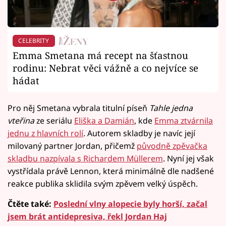
CELEBRITY
Emma Smetana má recept na šťastnou
rodinu: Nebrat věci vážně a co nejvíce se
hádat
Pro něj Smetana vybrala titulní píseň
Tahle jedna
vteřina
ze seriálu
Eliška a Damián
, kde
Emma ztvárnila
jednu z hlavních rolí
. Autorem skladby je navíc její
milovaný partner Jordan, přičemž
původně zpěvačka
skladbu nazpívala s Richardem Müller
em
. Nyní jej však
vystřídala právě Lennon, která minimálně dle nadšené
reakce publika sklidila svým zpěvem velký úspěch.
Čtěte také:
Poslední vlny alopecie byly horší, začal
jsem brát antidepresiva, řekl Jordan Haj