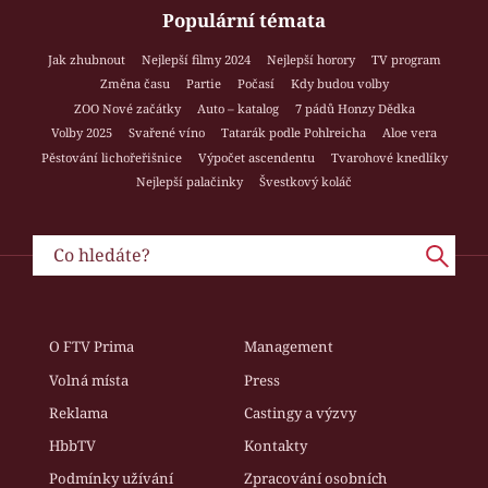
Populární témata
Jak zhubnout
Nejlepší filmy 2024
Nejlepší horory
TV program
Změna času
Partie
Počasí
Kdy budou volby
ZOO Nové začátky
Auto – katalog
7 pádů Honzy Dědka
Volby 2025
Svařené víno
Tatarák podle Pohlreicha
Aloe vera
Pěstování lichořeřišnice
Výpočet ascendentu
Tvarohové knedlíky
Nejlepší palačinky
Švestkový koláč
O FTV Prima
Management
Volná místa
Press
Reklama
Castingy a výzvy
HbbTV
Kontakty
Podmínky užívání
Zpracování osobních