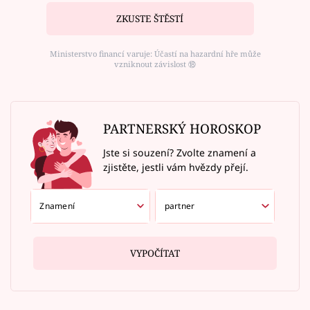
ZKUSTE ŠTĚSTÍ
Ministerstvo financí varuje: Účastí na hazardní hře může
vzniknout závislost ⑱
PARTNERSKÝ HOROSKOP
Jste si souzení? Zvolte znamení a
zjistěte, jestli vám hvězdy přejí.
VYPOČÍTAT