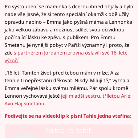
Po vystoupení se maminka s dcerou ihned objaly a bylo
nade vše jasné, že si tento speciální okamžik obě užily
opravdu naplno – Emma jako pyšná máma a Lennonka
jako velkou zábavu a možnost sdílet svou očividnou
počínající lásku ke zpěvu s publikem. Pro Emmu
Smetanu je nynější pobyt v Paříži významný i proto, že
zde
s partnerem Jordanem zrovna oslavili své 16. leté
výročí
.
„16 let. Tamten život před tebou mám v mlze. A za
tenhle ti nepřestanu děkovat. Nikdy. Miluji tě,“ vyznala
Emma veřejně lásku svému milému. Pár spolu kromě
Lennon vychovává ještě
její mladší sestru, tříletou Ariel
Avu Haj Smetanu
.
Podívejte se na videoklip k písni Tahle jedna vteřina:
Failed to fetch