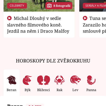
CELEBRITY
SERIÁLY A FIL
8 fotografií
Michal Dlouhý v sedle
Tuna se chtěl vrátit domů.
slavného filmového koně.
Zarazilo ho
Jezdil na něm i Draco Malfoy
smlouvě př
zemřít
HOROSKOPY DLE ZVĚROKRUHU
Beran
Býk
Blíženci
Rak
Lev
Panna
V