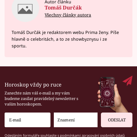
Autor článku
Tomáš Durčák
Všechny články autora
Tomáš Durčák je redaktorem webu Prima ženy. Píše
hlavně o celebritách, a to ze showbyznysu i ze
sportu.
Horoskop vždy po ruce
Zanechte nám váš e-mail a my vám
budeme zasílat pravidelný newsletter s
vaším horoskopem.
ODESLAT
Odesláním formuláře souhlasíte s
podmínkami zpracování osobních údajů