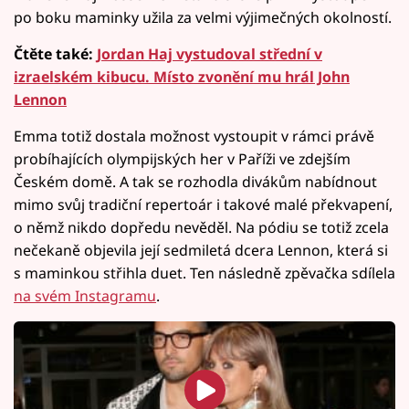
po boku maminky užila za velmi výjimečných okolností.
Čtěte také:
Jordan Haj vystudoval střední v
izraelském kibucu. Místo zvonění mu hrál John
Lennon
Emma totiž dostala možnost vystoupit v rámci právě
probíhajících olympijských her v Paříži ve zdejším
Českém domě. A tak se rozhodla divákům nabídnout
mimo svůj tradiční repertoár i takové malé překvapení,
o němž nikdo dopředu nevěděl. Na pódiu se totiž zcela
nečekaně objevila její sedmiletá dcera Lennon, která si
s maminkou střihla duet. Ten následně zpěvačka sdílela
na svém Instagramu
.