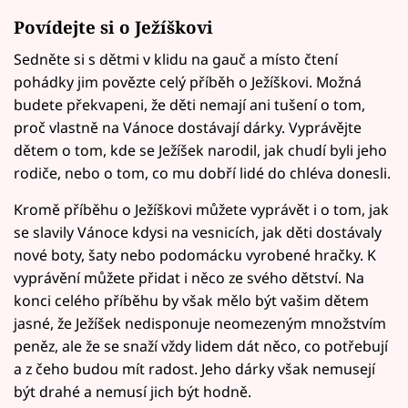
Povídejte si o Ježíškovi
Sedněte si s dětmi v klidu na gauč a místo čtení
pohádky jim povězte celý příběh o Ježíškovi. Možná
budete překvapeni, že děti nemají ani tušení o tom,
proč vlastně na Vánoce dostávají dárky. Vyprávějte
dětem o tom, kde se Ježíšek narodil, jak chudí byli jeho
rodiče, nebo o tom, co mu dobří lidé do chléva donesli.
Kromě příběhu o Ježíškovi můžete vyprávět i o tom, jak
se slavily Vánoce kdysi na vesnicích, jak děti dostávaly
nové boty, šaty nebo podomácku vyrobené hračky. K
vyprávění můžete přidat i něco ze svého dětství. Na
konci celého příběhu by však mělo být vašim dětem
jasné, že Ježíšek nedisponuje neomezeným množstvím
peněz, ale že se snaží vždy lidem dát něco, co potřebují
a z čeho budou mít radost. Jeho dárky však nemusejí
být drahé a nemusí jich být hodně.