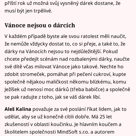
příští rok už možná svůj vysněný dárek dostane, že
musí být jen trpělivé.
Vánoce nejsou o dárcích
V každém případě byste ale svou ratolest měli naučit,
že nemůže vždycky dostat to, co si přeje, a také to, že
dárky na Vánocích nejsou to nejdůležitější. Pokud
chcete předejít scénám nad rozbalenými dárky, naučte
své dítě včas milovat Vánoce jako takové. Nechte ho
zdobit stromeček, pomáhat při pečení cukroví, kupte
společně nějakou maličkost někomu blízkému, komu
Ježíšek už nenosí moc dárků (třeba babičce) a společně
se pak radujte z toho, jak se váš dárek líbí.
Aleš Kalina
považuje za své poslání říkat lidem, jak to
udělat, aby se už konečně cítili dobře. Má 25 let
zkušeností v oblasti koučinku. Je hlavním koučem a
školitelem společnosti MindSoft s.r.o. a autorem