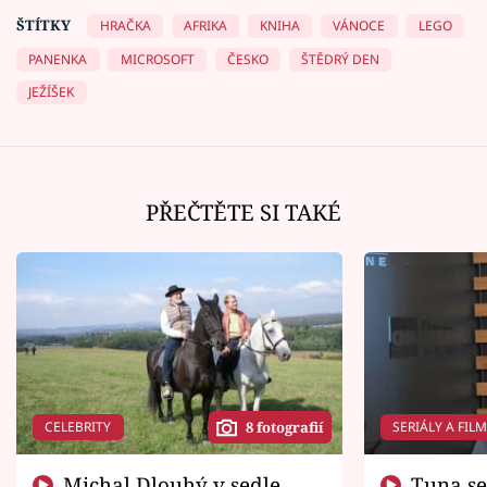
ŠTÍTKY
HRAČKA
AFRIKA
KNIHA
VÁNOCE
LEGO
PANENKA
MICROSOFT
ČESKO
ŠTĚDRÝ DEN
JEŽÍŠEK
PŘEČTĚTE SI TAKÉ
CELEBRITY
SERIÁLY A FIL
8 fotografií
Michal Dlouhý v sedle
Tuna se chtěl vrátit domů.