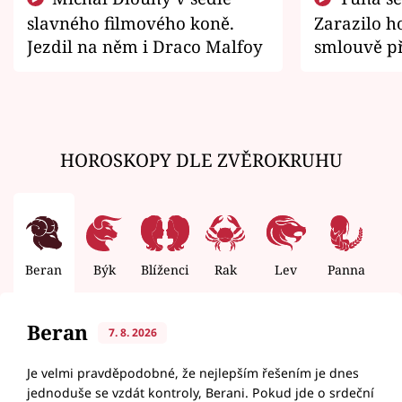
slavného filmového koně.
Zarazilo ho
Jezdil na něm i Draco Malfoy
smlouvě př
zemřít
HOROSKOPY DLE ZVĚROKRUHU
Beran
Býk
Blíženci
Rak
Lev
Panna
V
Beran
7. 8. 2026
Je velmi pravděpodobné, že nejlepším řešením je dnes
jednoduše se vzdát kontroly, Berani. Pokud jde o srdeční