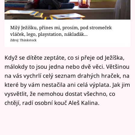
Horoskopy
Sledujte prima+
Milý Ježíšku, přines mi, prosím, pod stromeček
Filmový festival Karlovy Vary
vláček, lego, playstation, náklaďák...
Zdroj: Thinkstock
Pořady
Když se dítěte zeptáte, co si přeje od Ježíška,
Mámy sobě
málokdy to jsou jedna nebo dvě věci. Většinou
na vás vychrlí celý seznam drahých hraček, na
Přihlášení
které by vám nestačila ani celá výplata. Jak jim
vysvětlit, že nemohou dostat všechno, co
Sledujte nás
chtějí, radí osobní kouč Aleš Kalina.