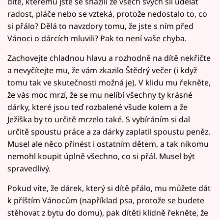
dítě, kterému jste se snažili ze všech svých sil udělat
radost, pláče nebo se vzteká, protože nedostalo to, co
si přálo? Dělá to navzdory tomu, že jste s ním před
Vánoci o dárcích mluvili? Pak to není vaše chyba.
Zachovejte chladnou hlavu a rozhodně na dítě nekřičte
a nevyčítejte mu, že vám zkazilo Štědrý večer (i když
tomu tak ve skutečnosti možná je). V klidu mu řekněte,
že vás moc mrzí, že se mu nelíbí všechny ty krásné
dárky, které jsou teď rozbalené všude kolem a že
Ježíška by to určitě mrzelo také. S vybíráním si dal
určitě spoustu práce a za dárky zaplatil spoustu peněz.
Musel ale něco přinést i ostatním dětem, a tak nikomu
nemohl koupit úplně všechno, co si přál. Musel být
spravedlivý.
Pokud víte, že dárek, který si dítě přálo, mu můžete dát
k příštím Vánocům (například psa, protože se budete
stěhovat z bytu do domu), pak dítěti klidně řekněte, že