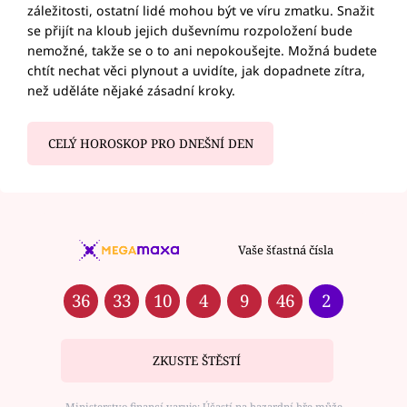
záležitosti, ostatní lidé mohou být ve víru zmatku. Snažit
se přijít na kloub jejich duševnímu rozpoložení bude
nemožné, takže se o to ani nepokoušejte. Možná budete
chtít nechat věci plynout a uvidíte, jak dopadnete zítra,
než uděláte nějaké zásadní kroky.
CELÝ HOROSKOP PRO DNEŠNÍ DEN
Vaše šťastná čísla
36
33
10
4
9
46
2
ZKUSTE ŠTĚSTÍ
Ministerstvo financí varuje: Účastí na hazardní hře může