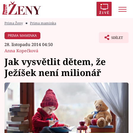
ŽIVĚ
Prima Ženy
■
Prima maminka
Trendy:
Polabí
Inspekce
Prostřeno!
AYTO?
PRIMA MAMINKA
SDÍLET
Módní alarm
Zrádci
Proměny
28. listopadu 2014 04:50
Anna Kopečková
Jak vysvětlit dětem, že
Ježíšek není milionář
Témata
Celebrity
Vztahy
Seriály