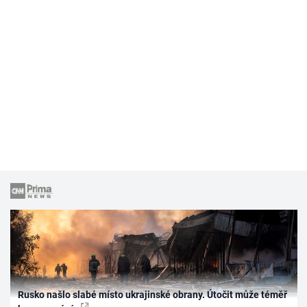
Rusko našlo slabé místo ukrajinské obrany. Útočit může téměř