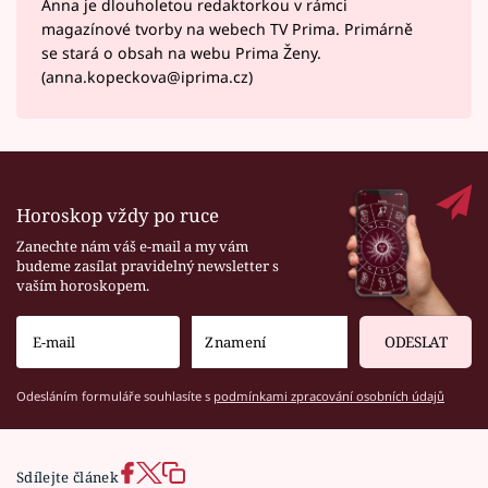
Anna je dlouholetou redaktorkou v rámci
magazínové tvorby na webech TV Prima. Primárně
se stará o obsah na webu Prima Ženy.
(anna.kopeckova@iprima.cz)
Horoskop vždy po ruce
Zanechte nám váš e-mail a my vám
budeme zasílat pravidelný newsletter s
vaším horoskopem.
ODESLAT
Odesláním formuláře souhlasíte s
podmínkami zpracování osobních údajů
Sdílejte článek