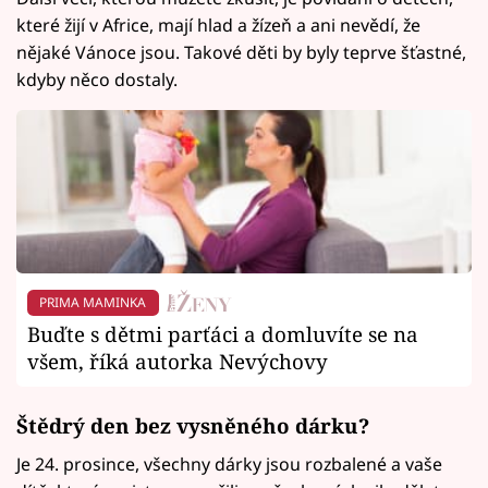
které žijí v Africe, mají hlad a žízeň a ani nevědí, že
nějaké Vánoce jsou. Takové děti by byly teprve šťastné,
kdyby něco dostaly.
PRIMA MAMINKA
Buďte s dětmi parťáci a domluvíte se na
všem, říká autorka Nevýchovy
Štědrý den bez vysněného dárku?
Je 24. prosince, všechny dárky jsou rozbalené a vaše