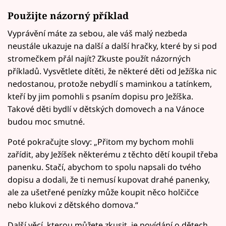
Použijte názorný příklad
Vyprávění máte za sebou, ale váš malý nezbeda
neustále ukazuje na další a další hračky, které by si pod
stromečkem přál najít? Zkuste použít názorných
příkladů. Vysvětlete dítěti, že některé děti od Ježíška nic
nedostanou, protože nebydlí s maminkou a tatínkem,
kteří by jim pomohli s psaním dopisu pro Ježíška.
Takové děti bydlí v dětských domovech a na Vánoce
budou moc smutné.
Poté pokračujte slovy: „Přitom my bychom mohli
zařídit, aby Ježíšek některému z těchto dětí koupil třeba
panenku. Stačí, abychom to spolu napsali do tvého
dopisu a dodali, že ti nemusí kupovat drahé panenky,
ale za ušetřené penízky může koupit něco holčičce
nebo klukovi z dětského domova.“
Další věcí, kterou můžete zkusit, je povídání o dětech,