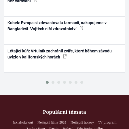
bez varování
Kubek: Evropa si zdevastovala farmacii, nakupujeme v
Bangladéši. Vojtěch ničí zdravotnictví
Létající kůň: Vrtulník zachránil zvíře, které během závodu
uvízlo v kalifornských horách
Populární témata
Jak zhubnout
Nejlepší filmy 2024
Nejlepší horory
TV program
Změna času
Partie
Počasí
Kdy budou volby