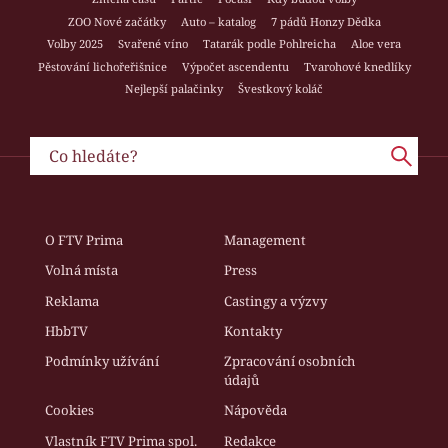
ZOO Nové začátky
Auto – katalog
7 pádů Honzy Dědka
Volby 2025
Svařené víno
Tatarák podle Pohlreicha
Aloe vera
Pěstování lichořeřišnice
Výpočet ascendentu
Tvarohové knedlíky
Nejlepší palačinky
Švestkový koláč
O FTV Prima
Management
Volná místa
Press
Reklama
Castingy a výzvy
HbbTV
Kontakty
Podmínky užívání
Zpracování osobních
údajů
Cookies
Nápověda
Vlastník FTV Prima spol.
Redakce