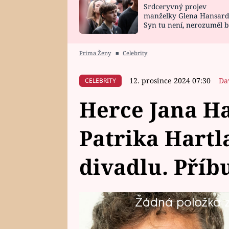
Srdceryvný projev
SNÁŘ
CELEBRITY
manželky Glena Hansard
Syn tu není, nerozuměl b
HOROSKOP NA
VAŘENÍ
tomu, vysvětlila
ROK 2023
Prima Ženy
■
Celebrity
12. prosince 2024 07:30
Da
CELEBRITY
Herce Jana Ha
Patrika Hartla
divadlu. Příb
Žádná položka z 
Podobné typy, narození v měsíci 
dvanáctého, jsou otcové dvou dětí