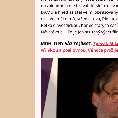
na základní škole hrával dětské role v
DAMU a hned se stal velmi obsazovaný
rolí. Vesničko má, středisková, Plechov
Pětka s hvězdičkou, Konec starých čas
Návštěvníci... To je jen stručný výčet fil
MOHLO BY VÁS ZAJÍMAT:
Zpěvák Mila
vířivkou a posilovnou. Vánoce prožije