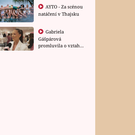
AYTO - Za scénou
natáčení v Thajsku
Gabriela
Gášpárová
promluvila o vztahu
a zakládání rodiny