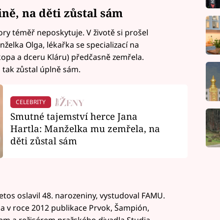
ně, na děti zůstal sám
ory téměř neposkytuje. V životě si prošel
lka Olga, lékařka se specializací na
okopa a dceru Kláru) předčasně zemřela.
 tak zůstal úplně sám.
CELEBRITY
Smutné tajemství herce Jana
Hartla: Manželka mu zemřela, na
děti zůstal sám
 letos oslavil 48. narozeniny, vystudoval FAMU.
la v roce 2012 publikace Prvok, Šampión,