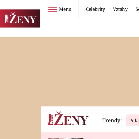
Menu
Celebrity
Vztahy
S
Seriály
Životní styl
ZOO
DIETY A HUBNUTÍ
PROSTŘENO!
CESTOVÁNÍ A
DOVOLENÁ
DUCH
ZDRAVÍ
Trendy:
Pola
Horoskopy
Video
ASTROČLÁNKY
SERIÁLY