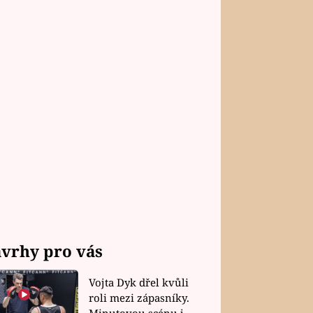
vrhy pro vás
Vojta Dyk dřel kvůli
roli mezi zápasníky.
Minutovou scénu jel