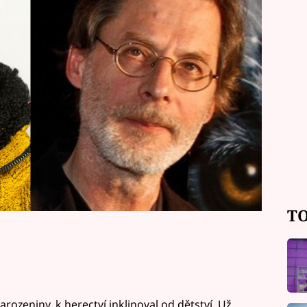
 úspěšní. Herec Jan Hartl a o
l a režisér Patrik Hartl mají mnoho
uzenský vztah?
TO
narozeniny, k herectví inklinoval od dětství. Už