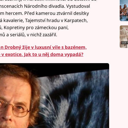
 inscenacích Národního divadla. Vystudoval
m hercem. Před kamerou ztvárnil desítky
á kavalerie, Tajemství hradu v Karpatech,
ů, Kopretiny pro zámeckou paní,
mů a seriálů, v nichž zazářil.
n Drobný žije v luxusní vile s bazénem,
 v exotice. Jak to u něj doma vypadá?