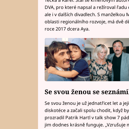
Tečka a Karel. Stal se kmenovým autor
DVA, pro které napsal a režíroval řadu
ale i v dalších divadlech. S manželkou 
oblasti regionálního rozvoje, má dvě dě
roce 2017 dcera Aya.
Se svou ženou se seznámil
Se svou ženou je už jednatřicet let a je
diskotéce a začali spolu chodit, když b
prozradil Patrik Hartl v talk show 7 p
jim dodnes krásně funguje. „Vzrušuje mě