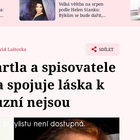
Velká věštba na srpen
NOVINKY
ZAHRADA
a:
podle Helen Stanku:
y
Býkům se bude dařit,
VIDEORECEPTY
DESIGN
Vodnáře čeká jízda
vid Laštovka
SDÍLET
rtla a spisovatele
 spojuje láska k
uzní nejsou
playlistu není dostupná.
září, jeden desátého, druhý
, syna a dcery, oba si zvolili