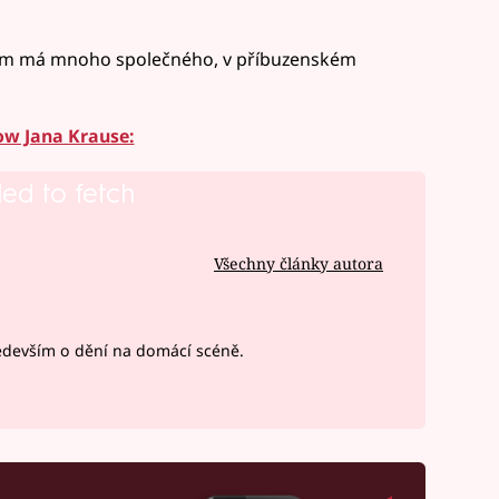
lem má mnoho společného, v příbuzenském
how Jana Krause:
led to fetch
Všechny články autora
devším o dění na domácí scéně.