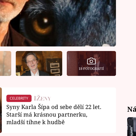
13 FOTOGRAFIÍ
CELEBRITY
Syny Karla Šípa od sebe dělí 22 let.
Ná
Starší má krásnou partnerku,
mladší tíhne k hudbě