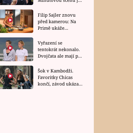
bez dubla
Filip Sajler znovu
před kamerou: Na
Primě ukáže
poctivou kuchyni i
rychlé recepty
Vyřazení se
tentokrát nekonalo.
Dvojčata ale mají po
uzavření třetí etapy
závodu nůž na krku
Šok v Kambodži.
Favoritky Chicas
končí, závod ukázal
svou nejtvrdší tvář