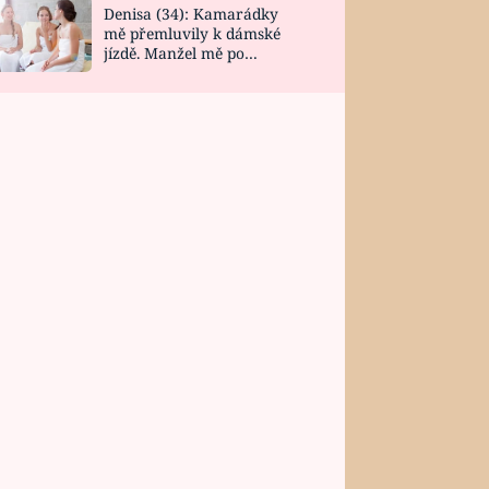
Denisa (34): Kamarádky
mě přemluvily k dámské
jízdě. Manžel mě po
návratu zaskočil