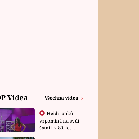
P Videa
Všechna videa
Heidi Janků
vzpomíná na svůj
šatník z 80. let -
Shopaholičky