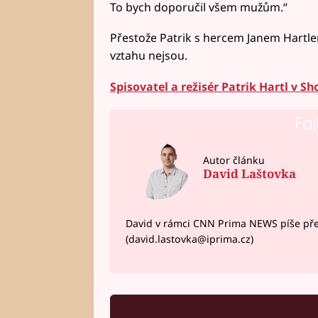
To bych doporučil všem mužům.“
Přestože Patrik s hercem Janem Hart
vztahu nejsou.
Spisovatel a režisér Patrik Hartl v S
Fai
Autor článku
David Laštovka
David v rámci CNN Prima NEWS píše pře
(david.lastovka@iprima.cz)