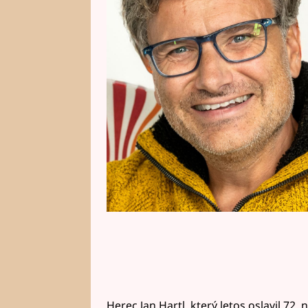
uměleckou profesi, ve které jsou
čtyřiadvacet let mladší spisovate
společného. Spojuje je také příb
Herec Jan Hartl, který letos oslavil 72. 