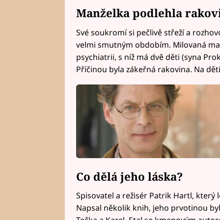
Manželka podlehla rakovi
Své soukromí si pečlivě střeží a rozhov
velmi smutným obdobím. Milovaná manže
psychiatrii, s níž má dvě děti (syna Pr
Příčinou byla zákeřná rakovina. Na děti
Co dělá jeho láska?
Spisovatel a režisér Patrik Hartl, který
Napsal několik knih, jeho prvotinou by