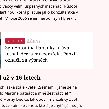
em a režisérem pražského divadla Studia
 divácky velmi úspěšných inscenací. Působí
Martinou, která pracuje jako konzultantka v
ti. V roce 2006 se jim narodil syn Hynek, v
CELEBRITY
Syn Antonína Panenky hrával
fotbal, dcera mu zemřela. Penzi
označil za výsměch
 už v 16 letech
jich láska stále kvete. „Seznámili jsme se na
ylo Martině patnáct a mně šestnáct let,“
ádů Honzy Dědka. Jak dodal, manželský život
, že spím se ženou, která je chytřejší než já.