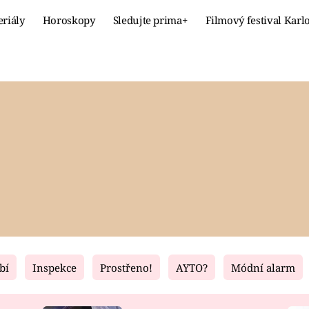
eriály
Horoskopy
Sledujte prima+
Filmový festival Karl
Celebrity
Recept
MÓDA A KRÁSA
HLAVNÍ JÍ
VZTAHY A SEX
SLADKÉ
PRIMA MAMINKA
ZDRAVÉ
bí
Inspekce
Prostřeno!
AYTO?
Módní alarm
Fresh
Living
RECEPTY
BYDLENÍ