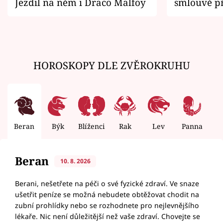
Jezdil na něm i Draco Malfoy
smlouvě př
zemřít
HOROSKOPY DLE ZVĚROKRUHU
Beran
Býk
Blíženci
Rak
Lev
Panna
V
Beran
10. 8. 2026
Berani, nešetřete na péči o své fyzické zdraví. Ve snaze
ušetřit peníze se možná nebudete obtěžovat chodit na
zubní prohlídky nebo se rozhodnete pro nejlevnějšího
lékaře. Nic není důležitější než vaše zdraví. Chovejte se