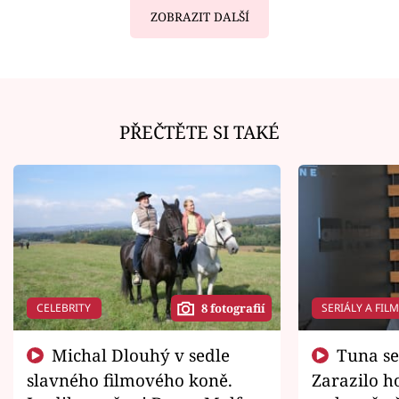
ZOBRAZIT DALŠÍ
PŘEČTĚTE SI TAKÉ
CELEBRITY
SERIÁLY A FIL
8 fotografií
Michal Dlouhý v sedle
Tuna se chtěl vrátit domů.
slavného filmového koně.
Zarazilo ho