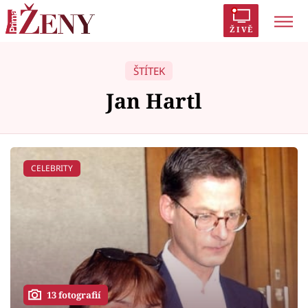
ŽIVĚ
Trendy:
Polabí
Inspekce
Prostřeno!
AYTO?
ŠTÍTEK
Módní alarm
Zrádci
Proměny
Jan Hartl
CELEBRITY
Témata
Celebrity
Vztahy
Seriály
13 fotografií