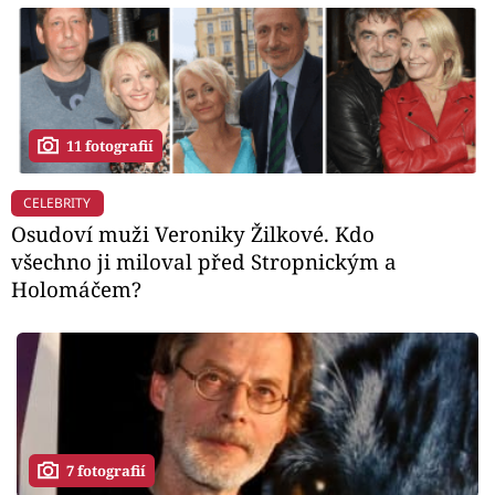
11 fotografií
CELEBRITY
Osudoví muži Veroniky Žilkové. Kdo
všechno ji miloval před Stropnickým a
Holomáčem?
7 fotografií