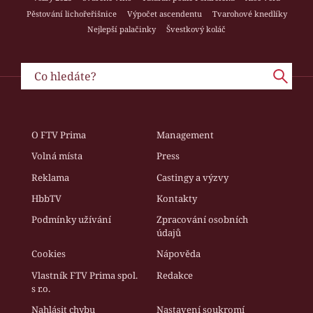
Pěstování lichořeřišnice
Výpočet ascendentu
Tvarohové knedlíky
Nejlepší palačinky
Švestkový koláč
O FTV Prima
Management
Volná místa
Press
Reklama
Castingy a výzvy
HbbTV
Kontakty
Podmínky užívání
Zpracování osobních
údajů
Cookies
Nápověda
Vlastník FTV Prima spol.
Redakce
s r.o.
Nahlásit chybu
Nastavení soukromí