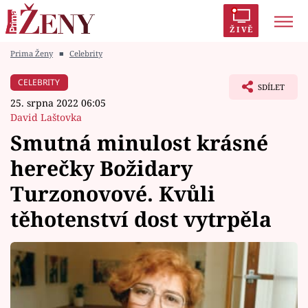
ŽIVĚ
Prima Ženy
■
Celebrity
Trendy:
Polabí
Inspekce
Prostřeno!
AYTO?
CELEBRITY
SDÍLET
Módní alarm
Zrádci
Proměny
25. srpna 2022 06:05
David Laštovka
Smutná minulost krásné
herečky Božidary
Témata
Turzonovové. Kvůli
Celebrity
těhotenství dost vytrpěla
Vztahy
Seriály