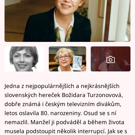
Horoskopy
Sledujte prima+
Filmový festival Karlovy Vary
Pořady
Mámy sobě
Přihlášení
Jedna z nejpopulárnějších a nejkrásnějších
slovenských hereček Božidara Turzonovová,
Sledujte nás
dobře známá i českým televizním divákům,
letos oslavila 80. narozeniny. Osud se s ní
nemazlil. Manžel ji podváděl a během života
musela podstoupit několik interrupcí. Jak se s