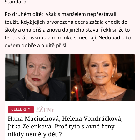
Štandard.
Po druhém dítěti však s manželem nepřestávali
toužit. Když jejich prvorozená dcera začala chodit do
školy a ona přišla znovu do jiného stavu, řekli si, že to
tentokrát risknou a miminko si nechají. Nedopadlo to
ovšem dobře a o dítě přišli.
CELEBRITY
Hana Maciuchová, Helena Vondráčková,
Jitka Zelenková. Proč tyto slavné ženy
nikdy neměly děti?