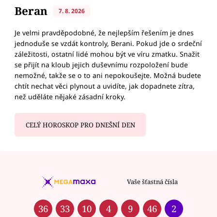
Beran
7. 8. 2026
Je velmi pravděpodobné, že nejlepším řešením je dnes
jednoduše se vzdát kontroly, Berani. Pokud jde o srdeční
záležitosti, ostatní lidé mohou být ve víru zmatku. Snažit
se přijít na kloub jejich duševnímu rozpoložení bude
nemožné, takže se o to ani nepokoušejte. Možná budete
chtít nechat věci plynout a uvidíte, jak dopadnete zítra,
než uděláte nějaké zásadní kroky.
CELÝ HOROSKOP PRO DNEŠNÍ DEN
Vaše šťastná čísla
36
33
10
4
9
46
2