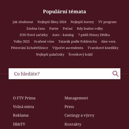
Populární témata
Jak zhubnout
Nejlepší filmy 2024
Nejlepší horory
TV program
Změna času
Partie
Počasí
Kdy budou volby
ZOO Nové začátky
Auto – katalog
7 pádů Honzy Dědka
Volby 2025
Svařené víno
Tatarák podle Pohlreicha
Aloe vera
Pěstování lichořeřišnice
Výpočet ascendentu
Tvarohové knedlíky
Nejlepší palačinky
Švestkový koláč
O FTV Prima
Management
Volná místa
Press
Reklama
Castingy a výzvy
HbbTV
Kontakty