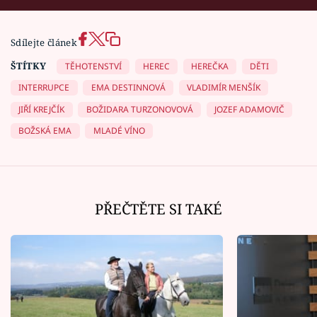
Sdílejte článek
ŠTÍTKY
TĚHOTENSTVÍ
HEREC
HEREČKA
DĚTI
INTERRUPCE
EMA DESTINNOVÁ
VLADIMÍR MENŠÍK
JIŘÍ KREJČÍK
BOŽIDARA TURZONOVOVÁ
JOZEF ADAMOVIČ
BOŽSKÁ EMA
MLADÉ VÍNO
PŘEČTĚTE SI TAKÉ