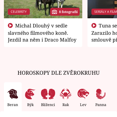
CELEBRITY
SERIÁLY A FIL
8 fotografií
Michal Dlouhý v sedle
Tuna se chtěl vrátit domů.
slavného filmového koně.
Zarazilo ho
Jezdil na něm i Draco Malfoy
smlouvě př
zemřít
HOROSKOPY DLE ZVĚROKRUHU
Beran
Býk
Blíženci
Rak
Lev
Panna
V