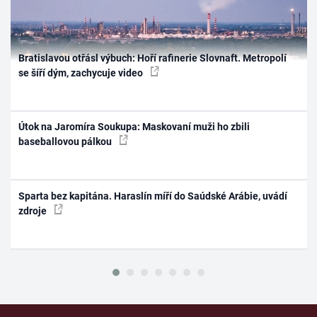
Bratislavou otřásl výbuch: Hoří rafinerie Slovnaft. Metropolí
se šíří dým, zachycuje video
Útok na Jaromíra Soukupa: Maskovaní muži ho zbili
baseballovou pálkou
Sparta bez kapitána. Haraslín míří do Saúdské Arábie, uvádí
zdroje