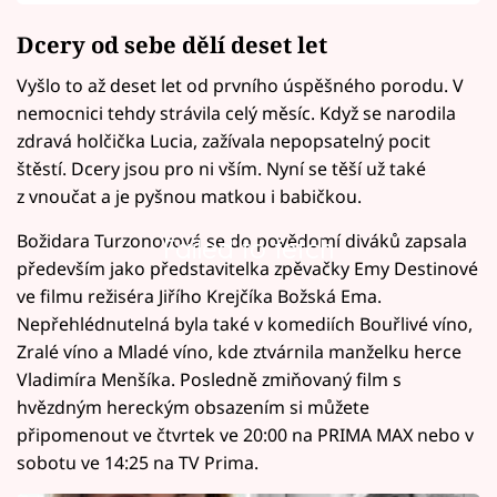
Dcery od sebe dělí deset let
Vyšlo to až deset let od prvního úspěšného porodu. V
nemocnici tehdy strávila celý měsíc. Když se narodila
zdravá holčička Lucia, zažívala nepopsatelný pocit
štěstí. Dcery jsou pro ni vším. Nyní se těší už také
z vnoučat a je pyšnou matkou i babičkou.
Božidara Turzonovová se do povědomí diváků zapsala
Failed to fetch
především jako představitelka zpěvačky Emy Destinové
ve filmu režiséra Jiřího Krejčíka Božská Ema.
Nepřehlédnutelná byla také v komediích Bouřlivé víno,
Zralé víno a Mladé víno, kde ztvárnila manželku herce
Vladimíra Menšíka. Posledně zmiňovaný film s
hvězdným hereckým obsazením si můžete
připomenout ve čtvrtek ve 20:00 na PRIMA MAX nebo v
sobotu ve 14:25 na TV Prima.