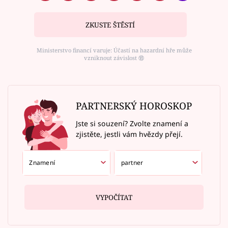
ZKUSTE ŠTĚSTÍ
Ministerstvo financí varuje: Účastí na hazardní hře může
vzniknout závislost ⑱
PARTNERSKÝ HOROSKOP
Jste si souzení? Zvolte znamení a
zjistěte, jestli vám hvězdy přejí.
VYPOČÍTAT