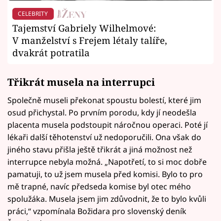
CELEBRITY
Tajemství Gabriely Wilhelmové:
V manželství s Frejem létaly talíře,
dvakrát potratila
Třikrát musela na interrupci
Společně museli překonat spoustu bolestí, které jim
osud přichystal. Po prvním porodu, kdy jí neodešla
placenta musela podstoupit náročnou operaci. Poté jí
lékaři další těhotenství už nedoporučili. Ona však do
jiného stavu přišla ještě třikrát a jiná možnost než
interrupce nebyla možná. „Napotřetí, to si moc dobře
pamatuji, to už jsem musela před komisi. Bylo to pro
mě trapné, navíc předseda komise byl otec mého
spolužáka. Musela jsem jim zdůvodnit, že to bylo kvůli
práci,“ vzpomínala Božidara pro slovenský deník