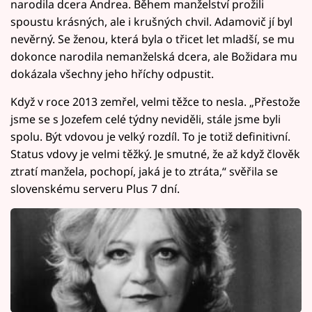
narodila dcera Andrea. Během manželství prožili
spoustu krásných, ale i krušných chvil. Adamovič jí byl
nevěrný. Se ženou, která byla o třicet let mladší, se mu
dokonce narodila nemanželská dcera, ale Božidara mu
dokázala všechny jeho hříchy odpustit.
Když v roce 2013 zemřel, velmi těžce to nesla. „Přestože
jsme se s Jozefem celé týdny neviděli, stále jsme byli
spolu. Být vdovou je velký rozdíl. To je totiž definitivní.
Status vdovy je velmi těžký. Je smutné, že až když člověk
ztratí manžela, pochopí, jaká je to ztráta,“ svěřila se
slovenskému serveru Plus 7 dní.