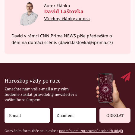
Autor článku
David Laštovka
Všechny články autora
David v rámci CNN Prima NEWS píše především o
dění na domácí scéně. (david.lastovka@iprima.cz)
Horoskop vždy po ruce
Zanechte nám váš e-mail a my vám
budeme zasílat pravidelný newsletter s
vaším horoskopem.
ODESLAT
Odesláním formuláře souhlasíte s
podmínkami zpracování osobních údajů