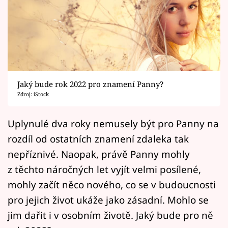
Horoskopy
Sledujte prima+
Filmový festival Karlovy Vary
Pořady
Jaký bude rok 2022 pro znamení Panny?
Zdroj: iStock
Mámy sobě
Uplynulé dva roky nemusely být pro Panny na
Přihlášení
rozdíl od ostatních znamení zdaleka tak
nepříznivé. Naopak, právě Panny mohly
z těchto náročných let vyjít velmi posílené,
Sledujte nás
mohly začít něco nového, co se v budoucnosti
pro jejich život ukáže jako zásadní. Mohlo se
jim dařit i v osobním životě. Jaký bude pro ně