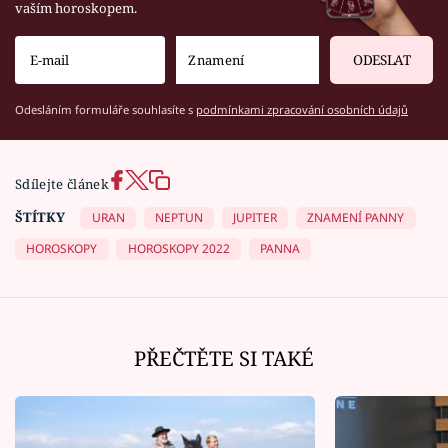
vaším horoskopem.
ODESLAT
Odesláním formuláře souhlasíte s
podmínkami zpracování osobních údajů
Sdílejte článek
ŠTÍTKY
URAN
NEPTUN
JUPITER
ZNAMENÍ PANNY
HOROSKOPY
HOROSKOPY 2022
PANNA
PŘEČTĚTE SI TAKÉ