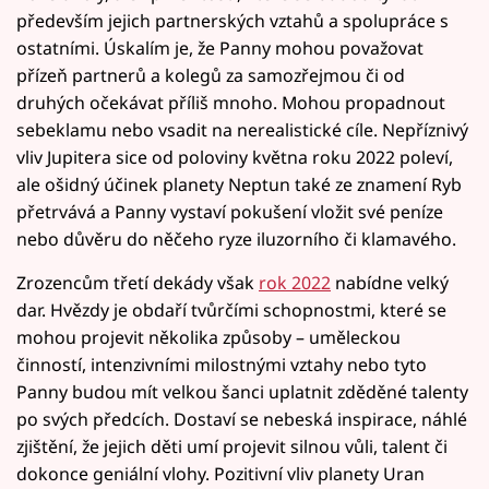
především jejich partnerských vztahů a spolupráce s
ostatními. Úskalím je, že Panny mohou považovat
přízeň partnerů a kolegů za samozřejmou či od
druhých očekávat příliš mnoho. Mohou propadnout
sebeklamu nebo vsadit na nerealistické cíle. Nepříznivý
vliv Jupitera sice od poloviny května roku 2022 poleví,
ale ošidný účinek planety Neptun také ze znamení Ryb
přetrvává a Panny vystaví pokušení vložit své peníze
nebo důvěru do něčeho ryze iluzorního či klamavého.
Zrozencům třetí dekády však
rok 2022
nabídne velký
dar. Hvězdy je obdaří tvůrčími schopnostmi, které se
mohou projevit několika způsoby – uměleckou
činností, intenzivními milostnými vztahy nebo tyto
Panny budou mít velkou šanci uplatnit zděděné talenty
po svých předcích. Dostaví se nebeská inspirace, náhlé
zjištění, že jejich děti umí projevit silnou vůli, talent či
dokonce geniální vlohy. Pozitivní vliv planety Uran