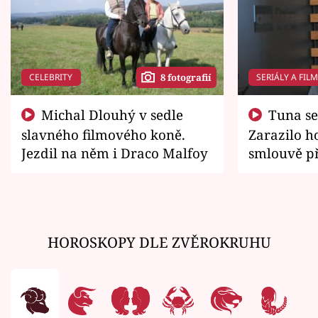
CELEBRITY
SERIÁLY A FIL
8 fotografií
Michal Dlouhý v sedle
Tuna se chtěl vrátit domů.
slavného filmového koně.
Zarazilo ho
Jezdil na něm i Draco Malfoy
smlouvě př
zemřít
HOROSKOPY DLE ZVĚROKRUHU