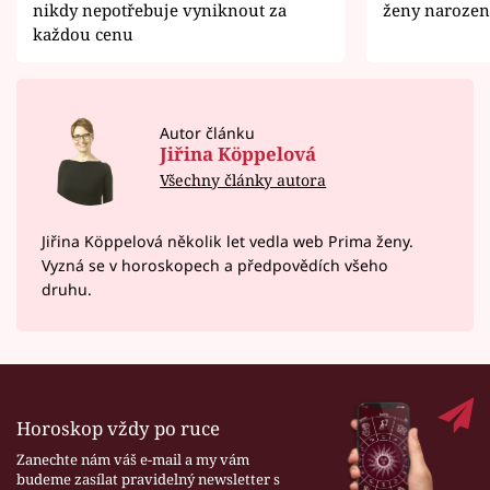
nikdy nepotřebuje vyniknout za
ženy narozen
každou cenu
Autor článku
Jiřina Köppelová
Všechny články autora
Jiřina Köppelová několik let vedla web Prima ženy.
Vyzná se v horoskopech a předpovědích všeho
druhu.
Horoskop vždy po ruce
Zanechte nám váš e-mail a my vám
budeme zasílat pravidelný newsletter s