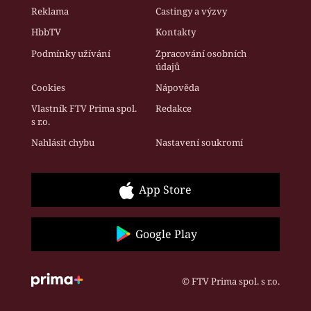
Reklama
Castingy a výzvy
HbbTV
Kontakty
Podmínky užívání
Zpracování osobních
údajů
Cookies
Nápověda
Vlastník FTV Prima spol.
Redakce
s r.o.
Nahlásit chybu
Nastavení soukromí
App Store
Google Play
© FTV Prima spol. s r.o.