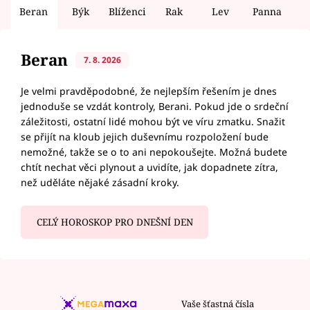
Beran
Býk
Blíženci
Rak
Lev
Panna
V
Beran
7. 8. 2026
Je velmi pravděpodobné, že nejlepším řešením je dnes
jednoduše se vzdát kontroly, Berani. Pokud jde o srdeční
záležitosti, ostatní lidé mohou být ve víru zmatku. Snažit
se přijít na kloub jejich duševnímu rozpoložení bude
nemožné, takže se o to ani nepokoušejte. Možná budete
chtít nechat věci plynout a uvidíte, jak dopadnete zítra,
než uděláte nějaké zásadní kroky.
CELÝ HOROSKOP PRO DNEŠNÍ DEN
Vaše šťastná čísla