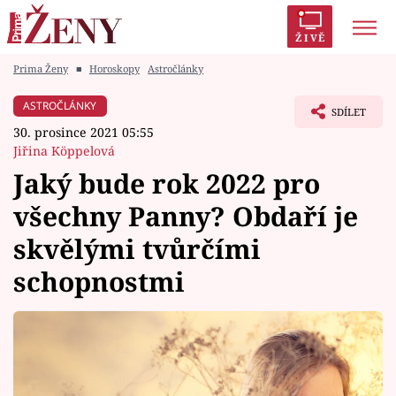
ŽIVĚ
Prima Ženy
■
Horoskopy
Astročlánky
Trendy:
Polabí
Inspekce
Prostřeno!
AYTO?
ASTROČLÁNKY
SDÍLET
Módní alarm
Zrádci
Proměny
30. prosince 2021 05:55
Jiřina Köppelová
Jaký bude rok 2022 pro
všechny Panny? Obdaří je
Témata
skvělými tvůrčími
Celebrity
schopnostmi
Vztahy
Seriály