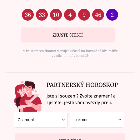
36
33
10
4
9
46
2
ZKUSTE ŠTĚSTÍ
Ministerstvo financí varuje: Účastí na hazardní hře může
vzniknout závislost ⑱
PARTNERSKÝ HOROSKOP
Jste si souzení? Zvolte znamení a
zjistěte, jestli vám hvězdy přejí.