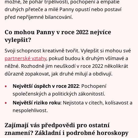
možné, že pohár trpělivosti, pochopení a empatie
druhých přeteče a milé Panny opustí nebo postaví
před nepříjemné bilancování.
Co mohou Panny v roce 2022 nejvíce
vylepšit?
Svoji schopnost kreativně tvořit. Vylepšit si mohou své
partnerské vztahy
, pokud budou k druhým všímavé a
něžné. Rozhodně jim neuškodí v roce 2022 několikrát
důrazně zopakovat, jak druhé milují a obdivují.
Největší úspěch v roce 2022
: Pochopení
společenských a politických zákonitostí.
Největší riziko roku
: Nejistota v citech, kolísavost a
nespolehlivost.
Zajímají vás předpovědi pro ostatní
znamení? Základní i podrobné horoskopy