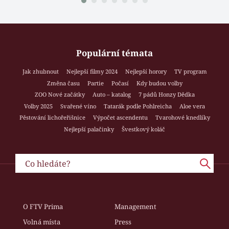
Populární témata
Jak zhubnout
Nejlepší filmy 2024
Nejlepší horory
TV program
Změna času
Partie
Počasí
Kdy budou volby
ZOO Nové začátky
Auto – katalog
7 pádů Honzy Dědka
Volby 2025
Svařené víno
Tatarák podle Pohlreicha
Aloe vera
Pěstování lichořeřišnice
Výpočet ascendentu
Tvarohové knedlíky
Nejlepší palačinky
Švestkový koláč
O FTV Prima
Management
Volná místa
Press