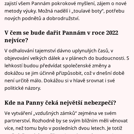
zajistí všem Pannám pokrokové myšlení, zájem o nové
metody výuky. Možná nadělí i „toulavé boty“, potřebu
nových podnětů a dobrodružství.
V čem se bude dařit Pannám v roce 2022
nejvíce?
V odhalování tajemství dávno uplynulých časů, v
objevování velkých dálek a v plánech do budoucnosti. S
lehkostí budou předvídat společenské změny a
dokážou se jim účinně přizpůsobit, což v dnešní době
není určitě málo. Dokážou si v hlavě srovnat i své
politické názory.
Kde na Panny čeká největší nebezpečí?
Ve vytváření „vzdušných zámků“ zejména ve svém
partnerství. Rozhodně by se svým bližním měli věnovat
více, než tomu bylo v posledních dvou letech. Je totiž