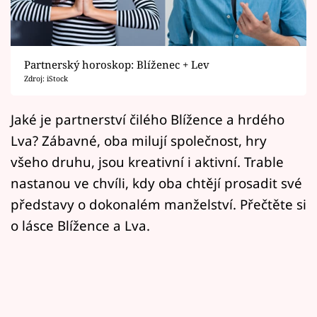
Horoskopy
Sledujte prima+
Partnerský horoskop: Blíženec + Lev
Filmový festival Karlovy Vary
Zdroj: iStock
Pořady
Jaké je partnerství čilého Blížence a hrdého
Lva? Zábavné, oba milují společnost, hry
Mámy sobě
všeho druhu, jsou kreativní i aktivní. Trable
nastanou ve chvíli, kdy oba chtějí prosadit své
Přihlášení
představy o dokonalém manželství. Přečtěte si
o lásce Blížence a Lva.
Sledujte nás