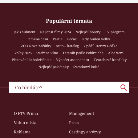
Populární témata
Jak zhubnout
Nejlepší filmy 2024
Nejlepší horory
TV program
Změna času
Partie
Počasí
Kdy budou volby
ZOO Nové začátky
Auto – katalog
7 pádů Honzy Dědka
Volby 2025
Svařené víno
Tatarák podle Pohlreicha
Aloe vera
Pěstování lichořeřišnice
Výpočet ascendentu
Tvarohové knedlíky
Nejlepší palačinky
Švestkový koláč
O FTV Prima
Management
Volná místa
Press
Reklama
Castingy a výzvy