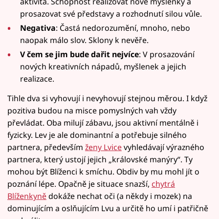
aktivita. Schopnost realizovat nové myšlenky a
prosazovat své představy a rozhodnutí silou vůle.
Negativa
: Častá nedorozumění, mnoho, nebo
naopak málo slov. Sklony k nevěře.
V čem se jim bude dařit nejvíce
: V prosazování
nových kreativních nápadů, myšlenek a jejich
realizace.
Tihle dva si vyhovují i nevyhovují stejnou měrou. I když
pozitiva budou na misce pomyslných vah vždy
převládat. Oba milují zábavu, jsou aktivní mentálně i
fyzicky. Lev je ale dominantní a potřebuje silného
partnera, především
ženy Lvice
vyhledávají výrazného
partnera, který ustojí jejich „královské manýry“. Ty
mohou být Blíženci k smíchu. Obdiv by mu mohl jít o
poznání lépe. Opačně je situace snazší,
chytrá
Blíženkyně
dokáže nechat oči (a někdy i mozek) na
dominujícím a oslňujícím Lvu a určitě ho umí i patřičně