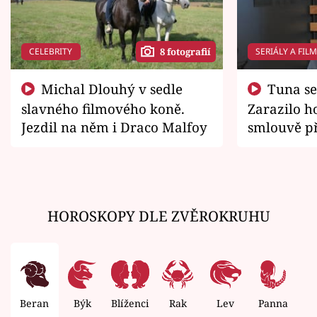
CELEBRITY
SERIÁLY A FIL
8 fotografií
Michal Dlouhý v sedle
Tuna se chtěl vrátit domů.
slavného filmového koně.
Zarazilo ho
Jezdil na něm i Draco Malfoy
smlouvě př
zemřít
HOROSKOPY DLE ZVĚROKRUHU
Beran
Býk
Blíženci
Rak
Lev
Panna
V