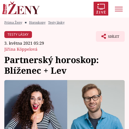
ŽIVĚ
Prima Ženy
■
Horoskopy
Testy lásky
Trendy:
Polabí
Inspekce
Prostřeno!
AYTO?
TESTY LÁSKY
SDÍLET
Módní alarm
Zrádci
Proměny
3. května 2021 05:29
Jiřina Köppelová
Partnerský horoskop:
Blíženec + Lev
Témata
Celebrity
Vztahy
Seriály