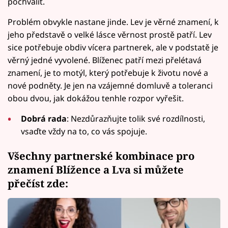
pochválit.
Problém obvykle nastane jinde. Lev je věrné znamení, k
jeho představě o velké lásce věrnost prostě patří. Lev
sice potřebuje obdiv vícera partnerek, ale v podstatě je
věrný jedné vyvolené. Blíženec patří mezi přelétavá
znamení, je to motýl, který potřebuje k životu nové a
nové podněty. Je jen na vzájemné domluvě a toleranci
obou dvou, jak dokážou tenhle rozpor vyřešit.
Dobrá rada
: Nezdůrazňujte tolik své rozdílnosti,
vsaďte vždy na to, co vás spojuje.
Všechny partnerské kombinace pro
znamení Blížence a Lva si můžete
přečíst zde
: