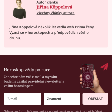
Autor článku
Jiřina Köppelová
Všechny články autora
Jiřina Köppelová několik let vedla web Prima ženy.
Vyzná se v horoskopech a předpovědích všeho
druhu.
Horoskop vždy po ruce
Zanechte nám váš e-mail a my vám
budeme zasílat pravidelný newsletter s
vaším horoskopem.
ODESLAT
Odesláním formuláře souhlasíte s
podmínkami zpracování osobních údajů