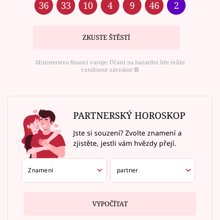
36
33
10
4
9
46
2
ZKUSTE ŠTĚSTÍ
Ministerstvo financí varuje: Účastí na hazardní hře může
vzniknout závislost ⑱
PARTNERSKÝ HOROSKOP
Jste si souzení? Zvolte znamení a
zjistěte, jestli vám hvězdy přejí.
VYPOČÍTAT