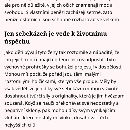
ale pro ně důležité, v jejich očích znamenají moc a
svobodu. S vlastními penězi zacházejí šetrně, zato
peníze ostatních jsou schopné rozhazovat ve velkém.
Jen sebekázeň je vede k životnímu
úspěchu
Jako děti bývají tyto ženy tak roztomilé a nápadité, že
jim jejich rodiče mají tendenci leccos odpustit. Tyto
výchovné prohřešky se bohužel projevují v dospělosti.
Mohou mít pocit, že pořád jsou těmi malými
roztomilými holčičkami, kterým vše projde. Měly by
však vědět, že jen díky své sebekázni mohou v životě
dosáhnout tvůrčí síly a originality, která je jim hvězdami
souzená. Když se naučí překonávat své nedostatky a
negativní sklony, pak mohou díky svým vynikajícím
vlohám, které dostaly do vínku, dosahovat těch
nejvyšších cílů.