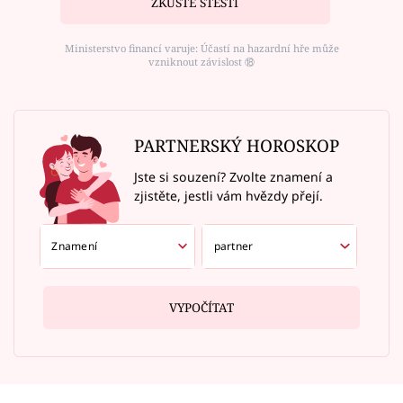
ZKUSTE ŠTĚSTÍ
Ministerstvo financí varuje: Účastí na hazardní hře může
vzniknout závislost ⑱
PARTNERSKÝ HOROSKOP
Jste si souzení? Zvolte znamení a
zjistěte, jestli vám hvězdy přejí.
VYPOČÍTAT