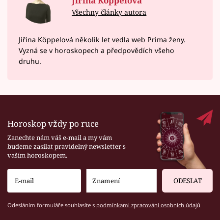
Jiřina Köppelová
Všechny články autora
Jiřina Köppelová několik let vedla web Prima ženy.
Vyzná se v horoskopech a předpovědích všeho
druhu.
Horoskop vždy po ruce
Zanechte nám váš e-mail a my vám
budeme zasílat pravidelný newsletter s
vaším horoskopem.
ODESLAT
Odesláním formuláře souhlasíte s
podmínkami zpracování osobních údajů