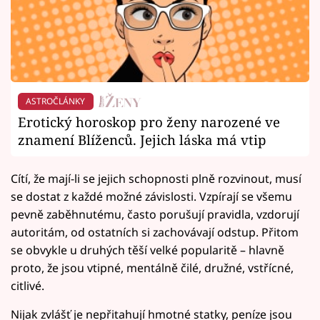
ASTROČLÁNKY
Erotický horoskop pro ženy narozené ve
znamení Blíženců. Jejich láska má vtip
Cítí, že mají-li se jejich schopnosti plně rozvinout, musí
se dostat z každé možné závislosti. Vzpírají se všemu
pevně zaběhnutému, často porušují pravidla, vzdorují
autoritám, od ostatních si zachovávají odstup. Přitom
se obvykle u druhých těší velké popularitě – hlavně
proto, že jsou vtipné, mentálně čilé, družné, vstřícné,
citlivé.
Nijak zvlášť je nepřitahují hmotné statky, peníze jsou