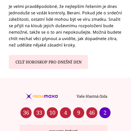
Je velmi pravděpodobné, že nejlepším řešením je dnes
jednoduše se vzdát kontroly, Berani. Pokud jde o srdeční
záležitosti, ostatní lidé mohou být ve víru zmatku. Snažit
se přijít na kloub jejich duševnímu rozpoložení bude
nemožné, takže se o to ani nepokoušejte. Možná budete
chtít nechat věci plynout a uvidíte, jak dopadnete zítra,
než uděláte nějaké zásadní kroky.
CELÝ HOROSKOP PRO DNEŠNÍ DEN
Vaše šťastná čísla
36
33
10
4
9
46
2