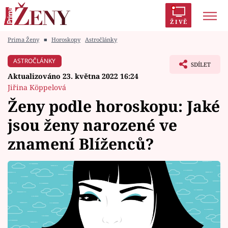
ŽIVĚ
Prima Ženy
■
Horoskopy
Astročlánky
Trendy:
Polabí
Inspekce
Prostřeno!
AYTO?
ASTROČLÁNKY
SDÍLET
Módní alarm
Zrádci
Proměny
Aktualizováno 23. května 2022 16:24
Jiřina Köppelová
Ženy podle horoskopu: Jaké
jsou ženy narozené ve
Témata
znamení Blíženců?
Celebrity
Vztahy
Seriály