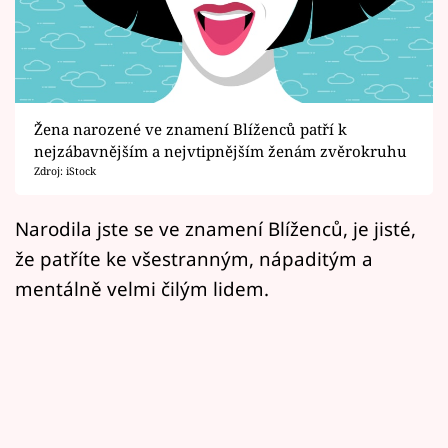
Horoskopy
Sledujte prima+
Filmový festival Karlovy Vary
Žena narozené ve znamení Blíženců patří k
Pořady
nejzábavnějším a nejvtipnějším ženám zvěrokruhu
Zdroj: iStock
Mámy sobě
Narodila jste se ve znamení Blíženců, je jisté,
že patříte ke všestranným, nápaditým a
Přihlášení
mentálně velmi čilým lidem.
Sledujte nás