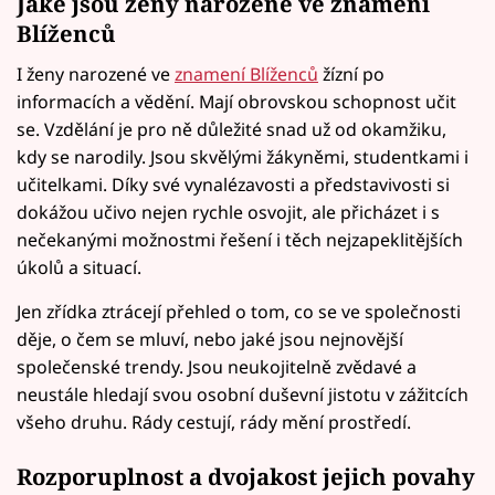
Jaké jsou ženy narozené ve znamení
Blíženců
I ženy narozené ve
znamení Blíženců
žízní po
informacích a vědění. Mají obrovskou schopnost učit
se. Vzdělání je pro ně důležité snad už od okamžiku,
kdy se narodily. Jsou skvělými žákyněmi, studentkami i
učitelkami. Díky své vynalézavosti a představivosti si
dokážou učivo nejen rychle osvojit, ale přicházet i s
nečekanými možnostmi řešení i těch nejzapeklitějších
úkolů a situací.
Jen zřídka ztrácejí přehled o tom, co se ve společnosti
děje, o čem se mluví, nebo jaké jsou nejnovější
společenské trendy. Jsou neukojitelně zvědavé a
neustále hledají svou osobní duševní jistotu v zážitcích
všeho druhu. Rády cestují, rády mění prostředí.
Rozporuplnost a dvojakost jejich povahy