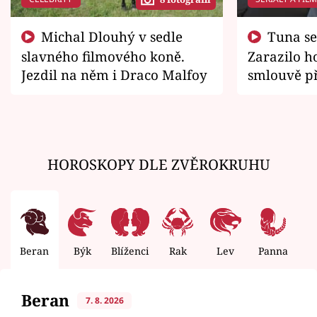
Michal Dlouhý v sedle
Tuna se chtěl vrátit domů.
slavného filmového koně.
Zarazilo ho
Jezdil na něm i Draco Malfoy
smlouvě př
zemřít
HOROSKOPY DLE ZVĚROKRUHU
Beran
Býk
Blíženci
Rak
Lev
Panna
V
Beran
7. 8. 2026