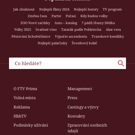
Jak zhubnout
Nejlepší filmy 2024
Nejlepší horory
TV program
Změna času
Partie
Počasí
Kdy budou volby
ZOO Nové začátky
Auto – katalog
7 pádů Honzy Dědka
Volby 2025
Svařené víno
Tatarák podle Pohlreicha
Aloe vera
Pěstování lichořeřišnice
Výpočet ascendentu
Tvarohové knedlíky
Nejlepší palačinky
Švestkový koláč
O FTV Prima
Management
Volná místa
Press
Reklama
Castingy a výzvy
HbbTV
Kontakty
Podmínky užívání
Zpracování osobních
údajů