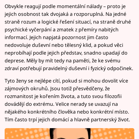
Obvykle reagují podle momentální nálady – proto je
jejich osobnost tak dvojaká a rozporuplná. Na jedné
straně rozum a logické řešení situací, na straně druhé
psychické vyčerpání a zmatek z přemíry nabitých
informací. Jejich napjatá pozornost jim často
nedovoluje duševní nebo tělesný klid, a pokud věci
neprobíhají podle jejich představ, snadno upadají do
deprese. Měly by mít tedy na paměti, že ke svému
zdraví potřebují pravidelný duševní i fyzický odpočinek.
Tyto ženy se nejlépe cítí, pokud si mohou dovolit více
zájmových okruhů. Jsou totiž přesvědčeny, že
rozmanitost je kořením života, a tuto svou filozofii
dovádějí do extrému. Velice nerady se uvazují na
nějakého konkrétního člověka nebo konkrétní místo.
Tím často trpí jejich domácí a hlavně partnerský život.