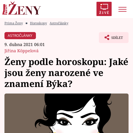
ŽIVĚ
Prima Ženy
■
Horoskopy
Astročlánky
Trendy:
Polabí
Inspekce
Prostřeno!
AYTO?
ASTROČLÁNKY
SDÍLET
Módní alarm
Zrádci
Proměny
9. dubna 2021 06:01
Jiřina Köppelová
Ženy podle horoskopu: Jaké
jsou ženy narozené ve
Témata
znamení Býka?
Celebrity
Vztahy
Seriály