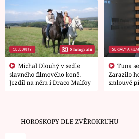
CELEBRITY
SERIÁLY A FIL
8 fotografií
Michal Dlouhý v sedle
Tuna se chtěl vrátit domů.
slavného filmového koně.
Zarazilo ho
Jezdil na něm i Draco Malfoy
smlouvě př
zemřít
HOROSKOPY DLE ZVĚROKRUHU