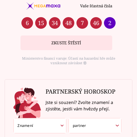
Vaše šťastná čísla
6
15
34
48
7
46
2
ZKUSTE ŠTĚSTÍ
Ministerstvo financí varuje: Účastí na hazardní hře může
vzniknout závislost ⑱
PARTNERSKÝ HOROSKOP
Jste si souzení? Zvolte znamení a
zjistěte, jestli vám hvězdy přejí.