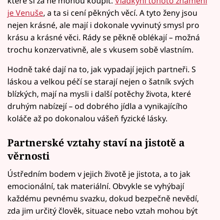
které si za ně mohou koupit.
Vládkyní tohoto znamení
je Venuše
, a ta si cení pěkných věcí. A tyto ženy jsou
nejen krásné, ale mají i dokonale vyvinutý smysl pro
krásu a krásné věci. Rády se pěkně oblékají – možná
trochu konzervativně, ale s vkusem sobě vlastním.
Hodně také dají na to, jak vypadají jejich partneři. S
láskou a velkou péčí se starají nejen o šatník svých
blízkých, mají na mysli i další potěchy života, které
druhým nabízejí – od dobrého jídla a vynikajícího
koláče až po dokonalou vášeň fyzické lásky.
Partnerské vztahy staví na jistotě a
věrnosti
Ústředním bodem v jejich životě je jistota, a to jak
emocionální, tak materiální. Obvykle se vyhýbají
každému pevnému svazku, dokud bezpečně nevědí,
zda jim určitý člověk, situace nebo vztah mohou být