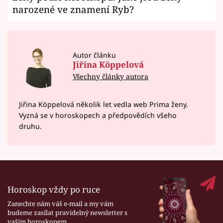
narozené ve znamení Ryb?
Autor článku
Jiřina Köppelová
Všechny články autora
Jiřina Köppelová několik let vedla web Prima ženy.
Vyzná se v horoskopech a předpovědích všeho
druhu.
Horoskop vždy po ruce
Zanechte nám váš e-mail a my vám
budeme zasílat pravidelný newsletter s
vaším horoskopem.