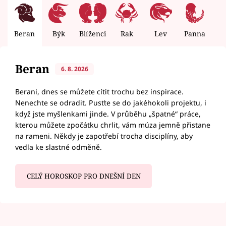
Beran
Býk
Blíženci
Rak
Lev
Panna
V
Beran
6. 8. 2026
Berani, dnes se můžete cítit trochu bez inspirace.
Nenechte se odradit. Pusťte se do jakéhokoli projektu, i
když jste myšlenkami jinde. V průběhu „špatné“ práce,
kterou můžete zpočátku chrlit, vám múza jemně přistane
na rameni. Někdy je zapotřebí trocha disciplíny, aby
vedla ke slastné odměně.
CELÝ HOROSKOP PRO DNEŠNÍ DEN