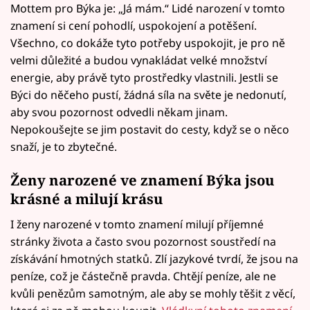
Mottem pro Býka je: „Já mám.“ Lidé narození v tomto
znamení si cení pohodlí, uspokojení a potěšení.
Všechno, co dokáže tyto potřeby uspokojit, je pro ně
velmi důležité a budou vynakládat velké množství
energie, aby právě tyto prostředky vlastnili. Jestli se
Býci do něčeho pustí, žádná síla na světe je nedonutí,
aby svou pozornost odvedli někam jinam.
Nepokoušejte se jim postavit do cesty, když se o něco
snaží, je to zbytečné.
Ženy narozené ve znamení Býka jsou
krásné a milují krásu
I ženy narozené v tomto znamení milují příjemné
stránky života a často svou pozornost soustředí na
získávání hmotných statků. Zlí jazykové tvrdí, že jsou na
peníze, což je částečně pravda. Chtějí peníze, ale ne
kvůli penězům samotným, ale aby se mohly těšit z věcí,