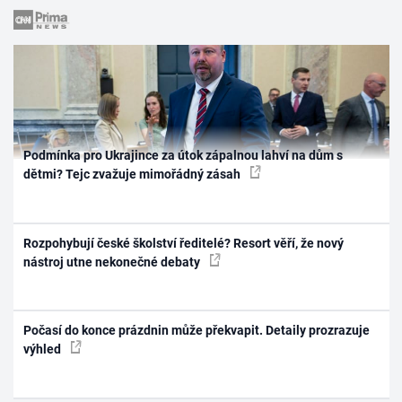
Podmínka pro Ukrajince za útok zápalnou lahví na dům s
dětmi? Tejc zvažuje mimořádný zásah
Rozpohybují české školství ředitelé? Resort věří, že nový
nástroj utne nekonečné debaty
Počasí do konce prázdnin může překvapit. Detaily prozrazuje
výhled