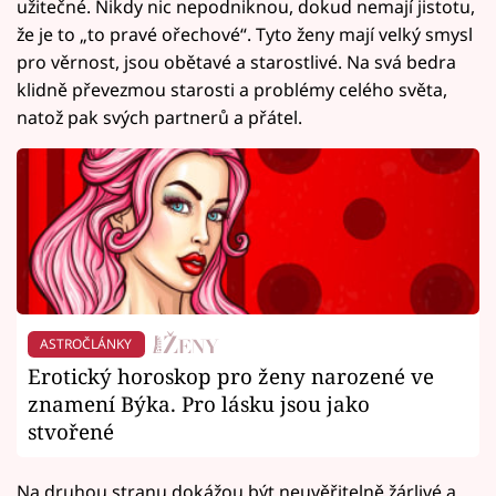
užitečné. Nikdy nic nepodniknou, dokud nemají jistotu,
že je to „to pravé ořechové“. Tyto ženy mají velký smysl
pro věrnost, jsou obětavé a starostlivé. Na svá bedra
klidně převezmou starosti a problémy celého světa,
natož pak svých partnerů a přátel.
ASTROČLÁNKY
Erotický horoskop pro ženy narozené ve
znamení Býka. Pro lásku jsou jako
stvořené
Na druhou stranu dokážou být neuvěřitelně žárlivé a