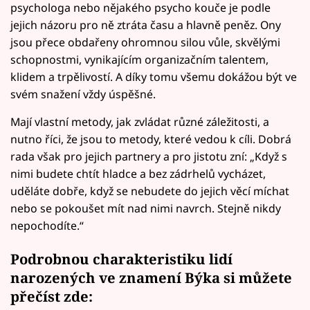
psychologa nebo nějakého psycho kouče je podle
jejich názoru pro ně ztráta času a hlavně peněz. Ony
jsou přece obdařeny ohromnou silou vůle, skvělými
schopnostmi, vynikajícím organizačním talentem,
klidem a trpělivostí. A díky tomu všemu dokážou být ve
svém snažení vždy úspěšné.
Mají vlastní metody, jak zvládat různé záležitosti, a
nutno říci, že jsou to metody, které vedou k cíli. Dobrá
rada však pro jejich partnery a pro jistotu zní: „Když s
nimi budete chtít hladce a bez zádrhelů vycházet,
uděláte dobře, když se nebudete do jejich věcí míchat
nebo se pokoušet mít nad nimi navrch. Stejně nikdy
nepochodíte.“
Podrobnou charakteristiku lidí
narozených ve znamení Býka si můžete
přečíst zde: