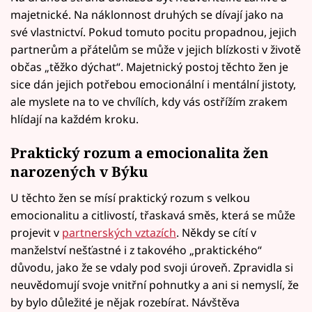
majetnické. Na náklonnost druhých se dívají jako na
své vlastnictví. Pokud tomuto pocitu propadnou, jejich
partnerům a přátelům se může v jejich blízkosti v životě
občas „těžko dýchat“. Majetnický postoj těchto žen je
sice dán jejich potřebou emocionální i mentální jistoty,
ale myslete na to ve chvílích, kdy vás ostřížím zrakem
hlídají na každém kroku.
Praktický rozum a emocionalita žen
narozených v Býku
U těchto žen se mísí praktický rozum s velkou
emocionalitu a citlivostí, třaskavá směs, která se může
projevit v
partnerských vztazích
. Někdy se cítí v
manželství nešťastné i z takového „praktického“
důvodu, jako že se vdaly pod svoji úroveň. Zpravidla si
neuvědomují svoje vnitřní pohnutky a ani si nemyslí, že
by bylo důležité je nějak rozebírat. Návštěva