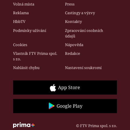
Volná místa
Press
Reklama
Castingy a výzvy
HbbTV
Kontakty
Podmínky užívání
Zpracování osobních
údajů
Cookies
Nápověda
Vlastník FTV Prima spol.
Redakce
s r.o.
Nahlásit chybu
Nastavení soukromí
App Store
Google Play
© FTV Prima spol. s r.o.