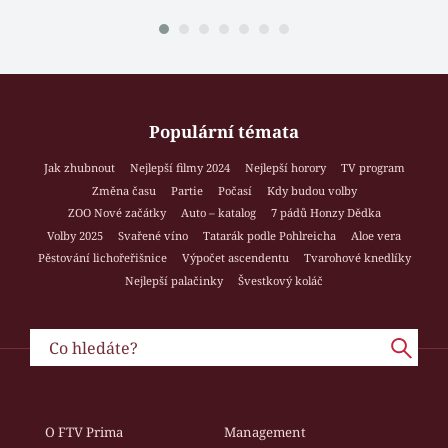
Populární témata
Jak zhubnout
Nejlepší filmy 2024
Nejlepší horory
TV program
Změna času
Partie
Počasí
Kdy budou volby
ZOO Nové začátky
Auto – katalog
7 pádů Honzy Dědka
Volby 2025
Svařené víno
Tatarák podle Pohlreicha
Aloe vera
Pěstování lichořeřišnice
Výpočet ascendentu
Tvarohové knedlíky
Nejlepší palačinky
Švestkový koláč
O FTV Prima
Management