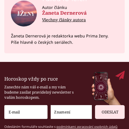
Autor článku
Žaneta Dernerová
Všechny články autora
Žaneta Dernerová je redaktorka webu Prima ženy.
Píše hlavně o českých seriálech.
Horoskop vždy po ruce
Zanechte nám váš e-mail a my vám
budeme zasílat pravidelný newsletter s
vaším horoskopem.
ODESLAT
Odesláním formuláře souhlasíte s
podmínkami zpracování osobních údajů