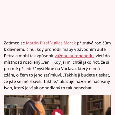
Zatímco se
Martin Písařík alias Marek
přiznává rodičům
k dávnému činu, kdy prohodil mapy v závodním autě
Petra a mohl tak způsobit
vážnou autonehodu
, vletí do
místnosti rozčilený Ivan. „Kdy jsi mi chtěl jako říct, že si
pro mě přijede?“ vyštěkne na Václava, který nemá
zdání, o čem to jeho zeť mluví. „Takhle jí budete tleskat,
že jste se mě zbavili. Takhle,“ ukazuje názorně naštvaný
Ivan, který je však odhodlaný to tak nenechat.