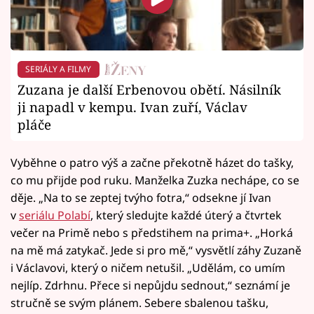
SERIÁLY A FILMY
Zuzana je další Erbenovou obětí. Násilník
ji napadl v kempu. Ivan zuří, Václav
pláče
Vyběhne o patro výš a začne překotně házet do tašky,
co mu přijde pod ruku. Manželka Zuzka nechápe, co se
děje. „Na to se zeptej tvýho fotra,“ odsekne jí Ivan
v
seriálu Polabí
, který sledujte každé úterý a čtvrtek
večer na Primě nebo s předstihem na prima+. „Horká
na mě má zatykač. Jede si pro mě,“ vysvětlí záhy Zuzaně
i Václavovi, který o ničem netušil. „Udělám, co umím
nejlíp. Zdrhnu. Přece si nepůjdu sednout,“ seznámí je
stručně se svým plánem. Sebere sbalenou tašku,