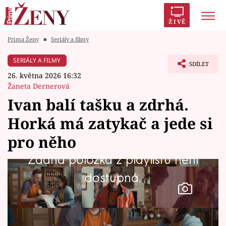
ŽIVĚ
Prima Ženy
■
Seriály a filmy
Trendy:
Polabí
Inspekce
Prostřeno!
AYTO?
SERIÁLY A FILMY
SDÍLET
Módní alarm
Zrádci
Proměny
26. května 2026 16:32
Žaneta Dernerová
Ivan balí tašku a zdrhá.
Horká má zatykač a jede si
Témata
pro něho
Celebrity
Žádná položka z playlistu není
dostupná.
Vztahy
Seriály