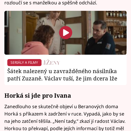
rozloučí se s manželkou a spěšně odchází.
SERIÁLY A FILMY
Šátek nalezený u zavražděného násilníka
patří Zuzaně. Václav tuší, že jim dcera lže
Horká si jde pro Ivana
Zanedlouho se skutečně objeví u Beranových doma
Horká s příkazem k zadržení v ruce. Vypadá, jako by se
na jeho zatčení těšila. „Není tady,“ zkazí jí radost Václav.
Horkou to překvapí, podle jejích informací by totiž měl