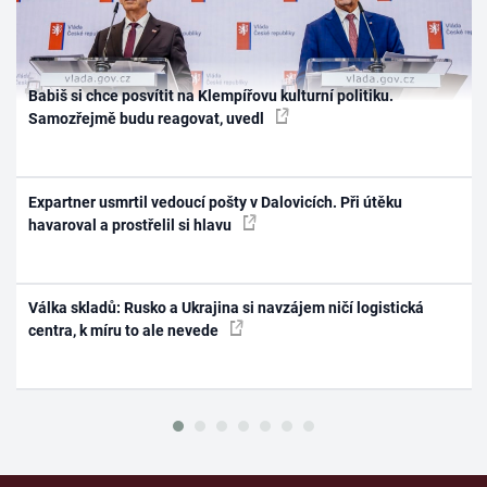
Babiš si chce posvítit na Klempířovu kulturní politiku.
Samozřejmě budu reagovat, uvedl
Expartner usmrtil vedoucí pošty v Dalovicích. Při útěku
havaroval a prostřelil si hlavu
Válka skladů: Rusko a Ukrajina si navzájem ničí logistická
centra, k míru to ale nevede