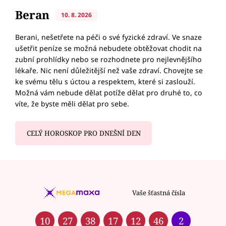
Beran
10. 8. 2026
Berani, nešetřete na péči o své fyzické zdraví. Ve snaze
ušetřit peníze se možná nebudete obtěžovat chodit na
zubní prohlídky nebo se rozhodnete pro nejlevnějšího
lékaře. Nic není důležitější než vaše zdraví. Chovejte se
ke svému tělu s úctou a respektem, které si zaslouží.
Možná vám nebude dělat potíže dělat pro druhé to, co
víte, že byste měli dělat pro sebe.
CELÝ HOROSKOP PRO DNEŠNÍ DEN
Vaše šťastná čísla
10
27
38
17
12
46
2