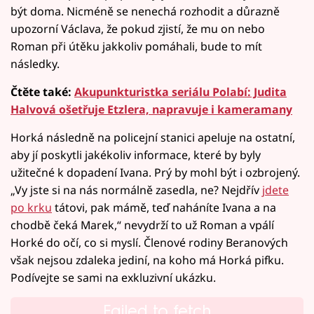
být doma. Nicméně se nenechá rozhodit a důrazně
upozorní Václava, že pokud zjistí, že mu on nebo
Roman při útěku jakkoliv pomáhali, bude to mít
následky.
Čtěte také:
Akupunkturistka seriálu Polabí: Judita
Halvová ošetřuje Etzlera, napravuje i kameramany
Horká následně na policejní stanici apeluje na ostatní,
aby jí poskytli jakékoliv informace, které by byly
užitečné k dopadení Ivana. Prý by mohl být i ozbrojený.
„Vy jste si na nás normálně zasedla, ne? Nejdřív
jdete
po krku
tátovi, pak mámě, teď naháníte Ivana a na
chodbě čeká Marek,“ nevydrží to už Roman a vpálí
Horké do očí, co si myslí. Členové rodiny Beranových
však nejsou zdaleka jediní, na koho má Horká pifku.
Podívejte se sami na exkluzivní ukázku.
Failed to fetch