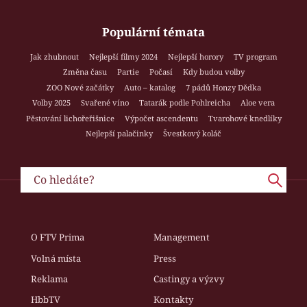
Populární témata
Jak zhubnout
Nejlepší filmy 2024
Nejlepší horory
TV program
Změna času
Partie
Počasí
Kdy budou volby
ZOO Nové začátky
Auto – katalog
7 pádů Honzy Dědka
Volby 2025
Svařené víno
Tatarák podle Pohlreicha
Aloe vera
Pěstování lichořeřišnice
Výpočet ascendentu
Tvarohové knedlíky
Nejlepší palačinky
Švestkový koláč
O FTV Prima
Management
Volná místa
Press
Reklama
Castingy a výzvy
HbbTV
Kontakty