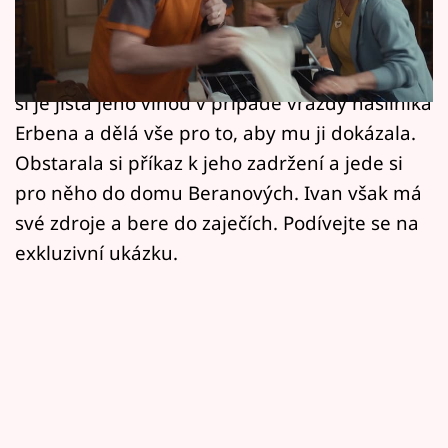
Horoskopy
David Máj se jako seriálový Ivan Lojka z
problémů snad nikdy nevyhrabe.
Sledujte prima+
Podplukovnice Horká v podání Petry Bučkové
Filmový festival Karlovy Vary
si je jistá jeho vinou v případě vraždy násilníka
Erbena a dělá vše pro to, aby mu ji dokázala.
Pořady
Obstarala si příkaz k jeho zadržení a jede si
pro něho do domu Beranových. Ivan však má
Mámy sobě
své zdroje a bere do zaječích. Podívejte se na
exkluzivní ukázku.
Přihlášení
Sledujte nás