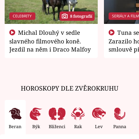
CELEBRITY
SERIÁLY A FIL
8 fotografií
Michal Dlouhý v sedle
Tuna se chtěl vrátit domů.
slavného filmového koně.
Zarazilo ho
Jezdil na něm i Draco Malfoy
smlouvě př
zemřít
HOROSKOPY DLE ZVĚROKRUHU
Beran
Býk
Blíženci
Rak
Lev
Panna
V