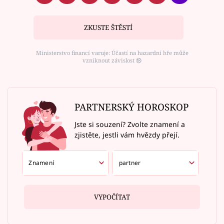
ZKUSTE ŠTĚSTÍ
Ministerstvo financí varuje: Účastí na hazardní hře může
vzniknout závislost ⑱
PARTNERSKÝ HOROSKOP
Jste si souzení? Zvolte znamení a
zjistěte, jestli vám hvězdy přejí.
VYPOČÍTAT