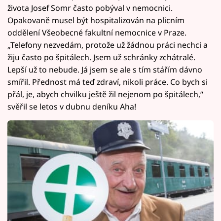
života Josef Somr často pobýval v nemocnici.
Opakovaně musel být hospitalizován na plicním
oddělení Všeobecné fakultní nemocnice v Praze.
„Telefony nezvedám, protože už žádnou práci nechci a
žiju často po špitálech. Jsem už schránky zchátralé.
Lepší už to nebude. Já jsem se ale s tím stářím dávno
smířil. Přednost má teď zdraví, nikoli práce. Co bych si
přál, je, abych chvilku ještě žil nejenom po špitálech,“
svěřil se letos v dubnu deníku Aha!