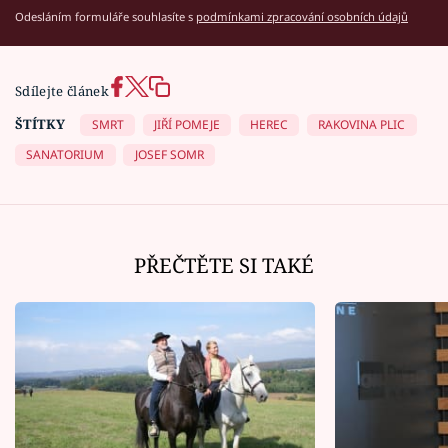
Odesláním formuláře souhlasíte s
podmínkami zpracování osobních údajů
Sdílejte článek
ŠTÍTKY
SMRT
JIŘÍ POMEJE
HEREC
RAKOVINA PLIC
SANATORIUM
JOSEF SOMR
PŘEČTĚTE SI TAKÉ