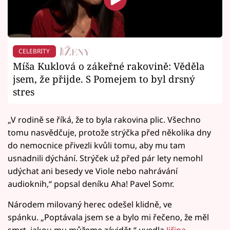
CELEBRITY
Míša Kuklová o zákeřné rakovině: Věděla
jsem, že přijde. S Pomejem to byl drsný
stres
„V rodině se říká, že to byla rakovina plic. Všechno
tomu nasvědčuje, protože strýčka před několika dny
do nemocnice přivezli kvůli tomu, aby mu tam
usnadnili dýchání. Strýček už před pár lety nemohl
udýchat ani besedy ve Viole nebo nahrávání
audioknih,“ popsal deníku Aha! Pavel Somr.
Národem milovaný herec odešel klidně, ve
spánku. „Poptávala jsem se a bylo mi řečeno, že měl