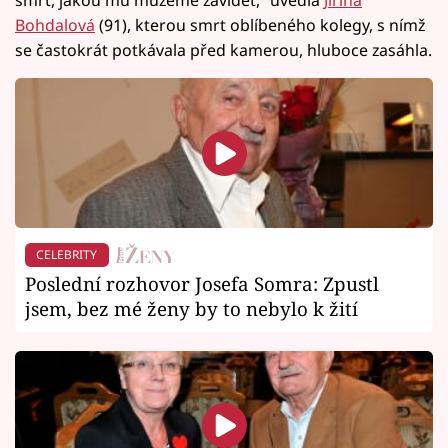
smrt, jakou mu můžeme závidět,“ uvedla
Jiřina
Bohdalová
(91), kterou smrt oblíbeného kolegy, s nímž
se častokrát potkávala před kamerou, hluboce zasáhla.
CELEBRITY
Poslední rozhovor Josefa Somra: Zpustl
jsem, bez mé ženy by to nebylo k žití