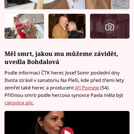
Měl smrt, jakou mu můžeme závidět,
uvedla Bohdalová
Podle informací ČTK herec Josef Somr poslední dny
života strávil v sanatoriu Na Pleši, kde před třemi lety
zemřel také herec a producent
Jiří Pomeje
(54).
Příčinou smrti podle hercova synovce Pavla měla být
rakovina plic
.