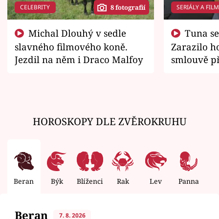
CELEBRITY
SERIÁLY A FIL
8 fotografií
Michal Dlouhý v sedle
Tuna se chtěl vrátit domů.
slavného filmového koně.
Zarazilo ho
Jezdil na něm i Draco Malfoy
smlouvě př
zemřít
HOROSKOPY DLE ZVĚROKRUHU
Beran
Býk
Blíženci
Rak
Lev
Panna
V
Beran
7. 8. 2026