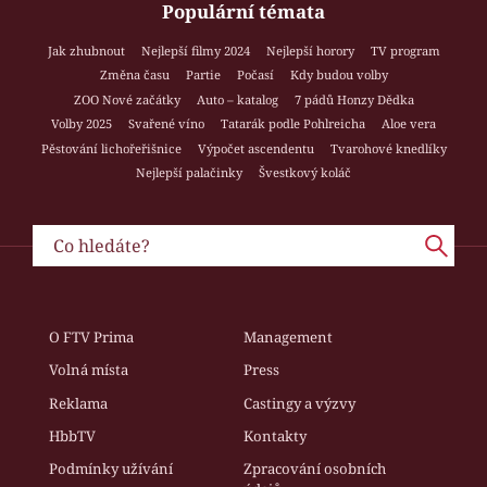
Populární témata
Jak zhubnout
Nejlepší filmy 2024
Nejlepší horory
TV program
Změna času
Partie
Počasí
Kdy budou volby
ZOO Nové začátky
Auto – katalog
7 pádů Honzy Dědka
Volby 2025
Svařené víno
Tatarák podle Pohlreicha
Aloe vera
Pěstování lichořeřišnice
Výpočet ascendentu
Tvarohové knedlíky
Nejlepší palačinky
Švestkový koláč
O FTV Prima
Management
Volná místa
Press
Reklama
Castingy a výzvy
HbbTV
Kontakty
Podmínky užívání
Zpracování osobních