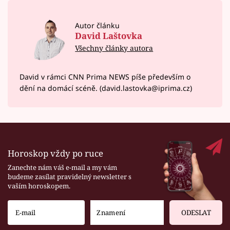
Autor článku
David Laštovka
Všechny články autora
David v rámci CNN Prima NEWS píše především o
dění na domácí scéně. (david.lastovka@iprima.cz)
Horoskop vždy po ruce
Zanechte nám váš e-mail a my vám
budeme zasílat pravidelný newsletter s
vaším horoskopem.
ODESLAT