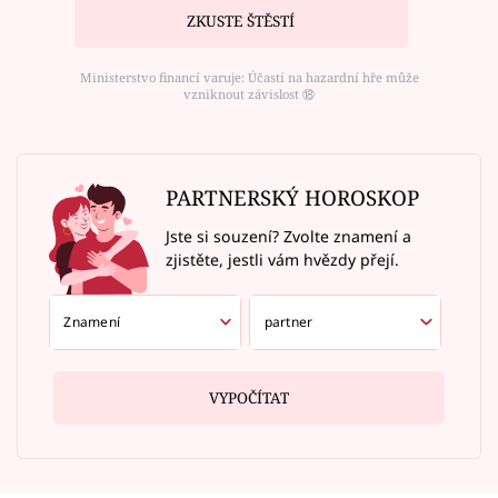
ZKUSTE ŠTĚSTÍ
Ministerstvo financí varuje: Účastí na hazardní hře může
vzniknout závislost ⑱
PARTNERSKÝ HOROSKOP
Jste si souzení? Zvolte znamení a
zjistěte, jestli vám hvězdy přejí.
VYPOČÍTAT