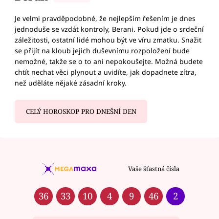
Je velmi pravděpodobné, že nejlepším řešením je dnes
jednoduše se vzdát kontroly, Berani. Pokud jde o srdeční
záležitosti, ostatní lidé mohou být ve víru zmatku. Snažit
se přijít na kloub jejich duševnímu rozpoložení bude
nemožné, takže se o to ani nepokoušejte. Možná budete
chtít nechat věci plynout a uvidíte, jak dopadnete zítra,
než uděláte nějaké zásadní kroky.
CELÝ HOROSKOP PRO DNEŠNÍ DEN
Vaše šťastná čísla
36
33
10
4
9
46
2