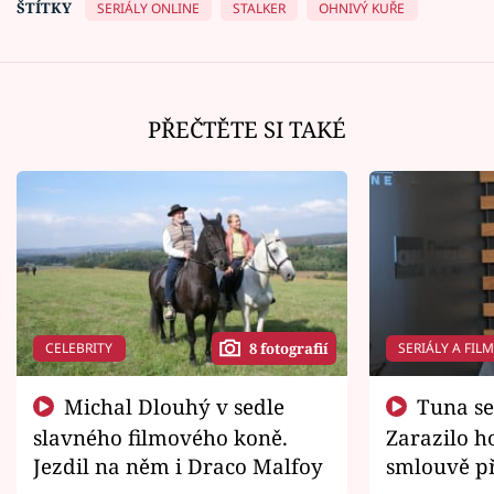
ŠTÍTKY
SERIÁLY ONLINE
STALKER
OHNIVÝ KUŘE
PŘEČTĚTE SI TAKÉ
CELEBRITY
SERIÁLY A FIL
8 fotografií
Michal Dlouhý v sedle
Tuna se chtěl vrátit domů.
slavného filmového koně.
Zarazilo ho
Jezdil na něm i Draco Malfoy
smlouvě př