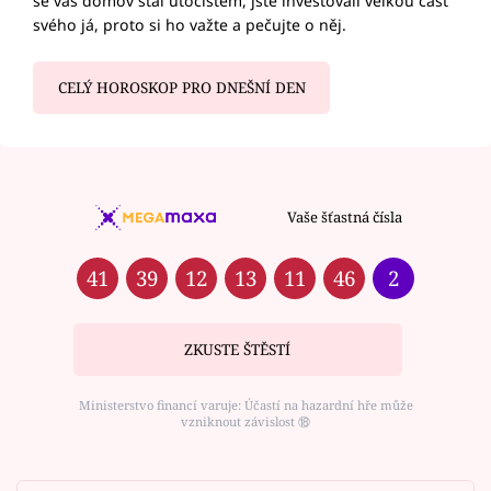
se váš domov stal útočištěm, jste investovali velkou část
svého já, proto si ho važte a pečujte o něj.
CELÝ HOROSKOP PRO DNEŠNÍ DEN
Vaše šťastná čísla
41
39
12
13
11
46
2
ZKUSTE ŠTĚSTÍ
Ministerstvo financí varuje: Účastí na hazardní hře může
vzniknout závislost ⑱