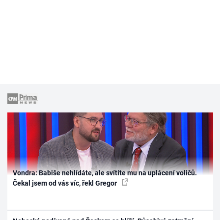
Vondra: Babiše nehlídáte, ale svítíte mu na uplácení voličů.
Čekal jsem od vás víc, řekl Gregor