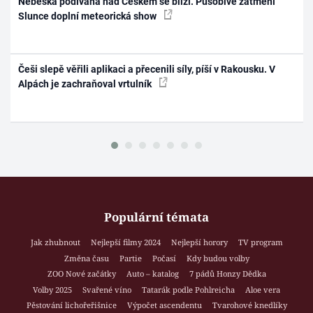
Nebeská podívaná nad Českem se blíží. Působivé zatmění
Slunce doplní meteorická show
Češi slepě věřili aplikaci a přecenili síly, píší v Rakousku. V
Alpách je zachraňoval vrtulník
Populární témata
Jak zhubnout
Nejlepší filmy 2024
Nejlepší horory
TV program
Změna času
Partie
Počasí
Kdy budou volby
ZOO Nové začátky
Auto – katalog
7 pádů Honzy Dědka
Volby 2025
Svařené víno
Tatarák podle Pohlreicha
Aloe vera
Pěstování lichořeřišnice
Výpočet ascendentu
Tvarohové knedlíky