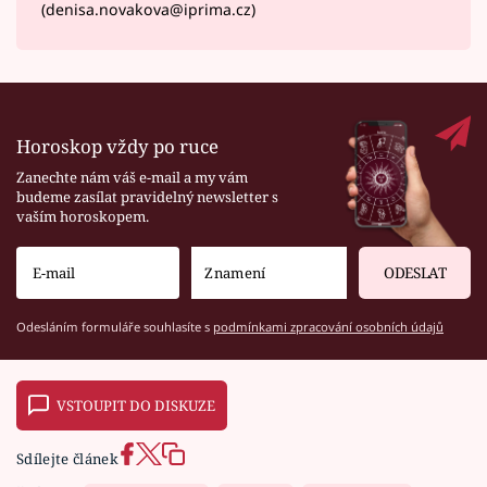
(denisa.novakova@iprima.cz)
Horoskop vždy po ruce
Zanechte nám váš e-mail a my vám
budeme zasílat pravidelný newsletter s
vaším horoskopem.
ODESLAT
Odesláním formuláře souhlasíte s
podmínkami zpracování osobních údajů
VSTOUPIT DO DISKUZE
Sdílejte článek