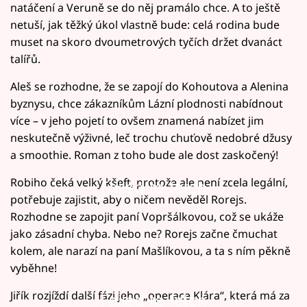
natáčení a Veruně se do něj pramálo chce. A to ještě
netuší, jak těžký úkol vlastně bude: celá rodina bude
muset na skoro dvoumetrových tyčích držet dvanáct
talířů.
Aleš se rozhodne, že se zapojí do Kohoutova a Alenina
byznysu, chce zákazníkům Lázní plodnosti nabídnout
více – v jeho pojetí to ovšem znamená nabízet jim
neskutečně výživné, leč trochu chuťově nedobré džusy
a smoothie. Roman z toho bude ale dost zaskočený!
Robiho čeká velký kšeft, protože ale není zcela legální,
Failed to fetch
potřebuje zajistit, aby o ničem nevěděl Rorejs.
Rozhodne se zapojit paní Vopršálkovou, což se ukáže
jako zásadní chyba. Nebo ne? Rorejs začne čmuchat
kolem, ale narazí na paní Mašlíkovou, a ta s ním pěkně
vyběhne!
Jiřík rozjíždí další fázi jeho „operace Klára“, která má za
Failed to fetch