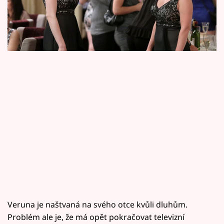
Horoskopy
zajímalo, proč do celé situace stalker zatahuje
jménem Mikea i ji….
Sledujte prima+
Filmový festival Karlovy Vary
Pořady
Mámy sobě
Přihlášení
Sledujte nás
Veruna je naštvaná na svého otce kvůli dluhům.
Problém ale je, že má opět pokračovat televizní