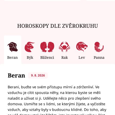
zemřít
HOROSKOPY DLE ZVĚROKRUHU
Beran
Býk
Blíženci
Rak
Lev
Panna
V
Beran
9. 8. 2026
Berani, buďte ve svém přístupu mírní a zdrženliví. Ve
vzduchu je cítit spousta něhy, na kterou byste se měli
naladit a užívat si ji. Udělejte něco pro zlepšení svého
domova. Usmiřte se s lidmi, se kterými žijete, a vyčistěte
vzduch, aby vztahy byly v budoucnu klidné. Do toho, aby