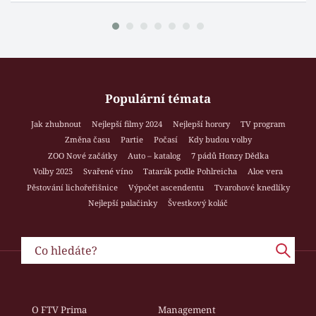
Populární témata
Jak zhubnout
Nejlepší filmy 2024
Nejlepší horory
TV program
Změna času
Partie
Počasí
Kdy budou volby
ZOO Nové začátky
Auto – katalog
7 pádů Honzy Dědka
Volby 2025
Svařené víno
Tatarák podle Pohlreicha
Aloe vera
Pěstování lichořeřišnice
Výpočet ascendentu
Tvarohové knedlíky
Nejlepší palačinky
Švestkový koláč
O FTV Prima
Management