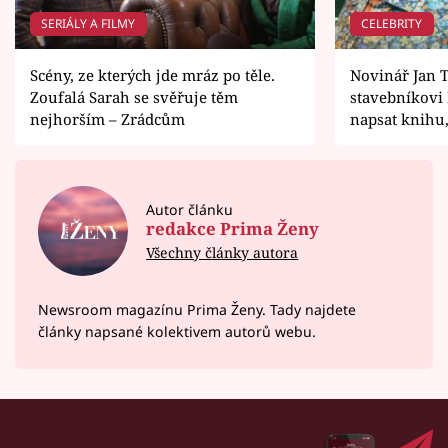
SERIÁLY A FILMY
CELEBRITY
Scény, ze kterých jde mráz po těle.
Novinář Jan T
Zoufalá Sarah se svěřuje těm
stavebníkovi
nejhorším – Zrádcům
napsat knihu,
Autor článku
redakce Prima Ženy
Všechny články autora
Newsroom magazínu Prima Ženy. Tady najdete
články napsané kolektivem autorů webu.