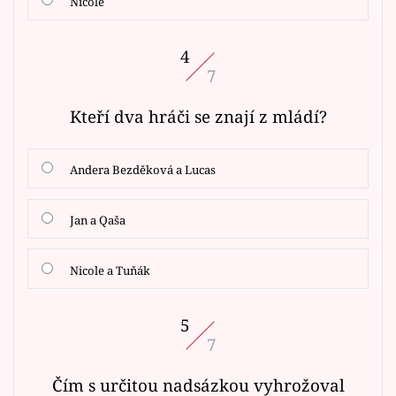
Nicole
4
7
Kteří dva hráči se znají z mládí?
Andera Bezděková a Lucas
Jan a Qaša
Nicole a Tuňák
5
7
Čím s určitou nadsázkou vyhrožoval