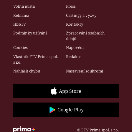
Volná místa
Press
Reklama
Castingy a výzvy
HbbTV
Kontakty
Podmínky užívání
Zpracování osobních
údajů
Cookies
Nápověda
Vlastník FTV Prima spol.
Redakce
s r.o.
Nahlásit chybu
Nastavení soukromí
App Store
Google Play
© FTV Prima spol. s r.o.