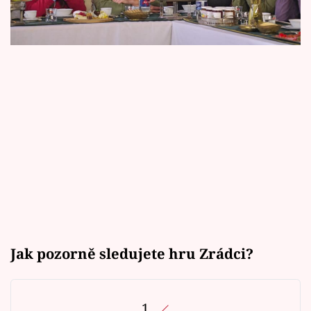
Horoskopy
Sledujte prima+
Filmový festival Karlovy Vary
Pořady
Mámy sobě
Přihlášení
Sledujte nás
Jak pozorně sledujete hru Zrádci?
1