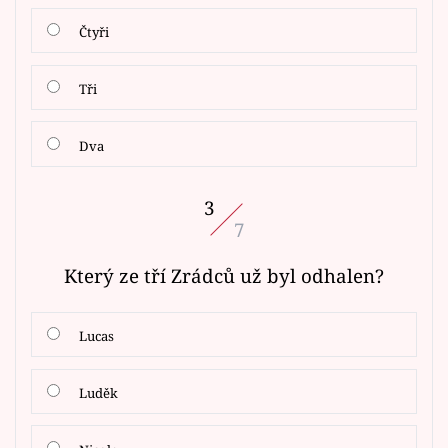
Čtyři
Tři
Dva
3
7
Který ze tří Zrádců už byl odhalen?
Lucas
Luděk