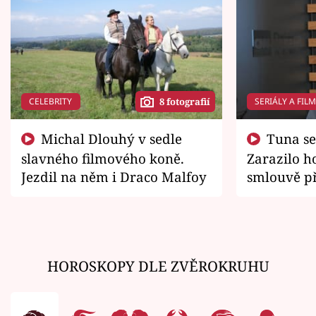
CELEBRITY
SERIÁLY A FIL
8 fotografií
Michal Dlouhý v sedle
Tuna se chtěl vrátit domů.
slavného filmového koně.
Zarazilo ho
Jezdil na něm i Draco Malfoy
smlouvě př
zemřít
HOROSKOPY DLE ZVĚROKRUHU