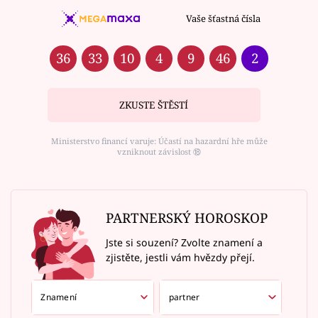
Vaše šťastná čísla
36
33
10
4
9
46
2
ZKUSTE ŠTĚSTÍ
Ministerstvo financí varuje: Účastí na hazardní hře může
vzniknout závislost ⑱
PARTNERSKÝ HOROSKOP
Jste si souzení? Zvolte znamení a
zjistěte, jestli vám hvězdy přejí.