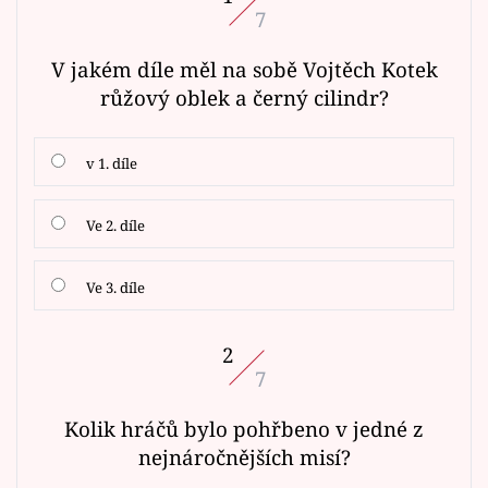
7
V jakém díle měl na sobě Vojtěch Kotek
růžový oblek a černý cilindr?
v 1. díle
Ve 2. díle
Ve 3. díle
2
7
Kolik hráčů bylo pohřbeno v jedné z
nejnáročnějších misí?