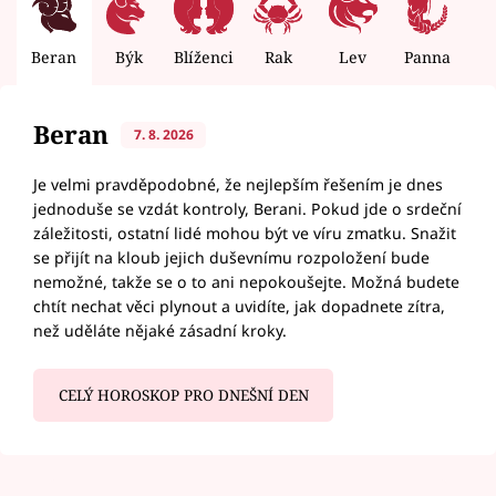
Beran
Býk
Blíženci
Rak
Lev
Panna
V
Beran
7. 8. 2026
Je velmi pravděpodobné, že nejlepším řešením je dnes
jednoduše se vzdát kontroly, Berani. Pokud jde o srdeční
záležitosti, ostatní lidé mohou být ve víru zmatku. Snažit
se přijít na kloub jejich duševnímu rozpoložení bude
nemožné, takže se o to ani nepokoušejte. Možná budete
chtít nechat věci plynout a uvidíte, jak dopadnete zítra,
než uděláte nějaké zásadní kroky.
CELÝ HOROSKOP PRO DNEŠNÍ DEN