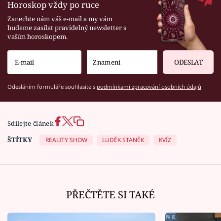
Horoskop vždy po ruce
Zanechte nám váš e-mail a my vám
budeme zasílat pravidelný newsletter s
vaším horoskopem.
ODESLAT
Odesláním formuláře souhlasíte s
podmínkami zpracování osobních údajů
Sdílejte článek
ŠTÍTKY
REALITY SHOW
LUDĚK STANĚK
KVÍZ
PŘEČTĚTE SI TAKÉ