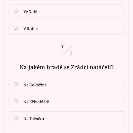
Ve 3. díle
V 5. díle
7
7
Na jakém hradě se Zrádci natáčeli?
Na Kokoříně
Na Křivoklátě
Na Točníku