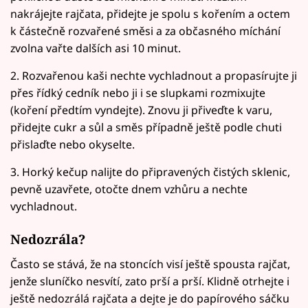
nakrájejte rajčata, přidejte je spolu s kořením a octem
k částečně rozvařené směsi a za občasného míchání
zvolna vařte dalších asi 10 minut.
2. Rozvařenou kaši nechte vychladnout a propasírujte ji
přes řídký cedník nebo ji i se slupkami rozmixujte
(koření předtím vyndejte). Znovu ji přiveďte k varu,
přidejte cukr a sůl a směs případně ještě podle chuti
přislaďte nebo okyselte.
3. Horký kečup nalijte do připravených čistých sklenic,
pevně uzavřete, otočte dnem vzhůru a nechte
vychladnout.
Nedozrála?
Často se stává, že na stoncích visí ještě spousta rajčat,
jenže sluníčko nesvítí, zato prší a prší. Klidně otrhejte i
ještě nedozrálá rajčata a dejte je do papírového sáčku