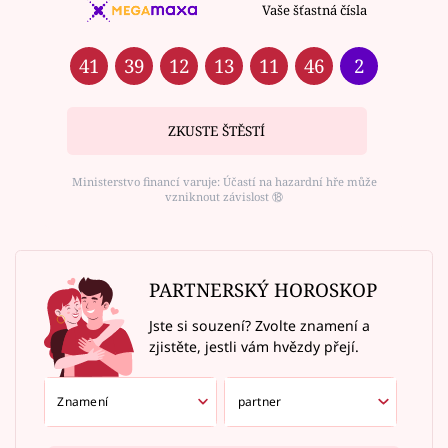
Vaše šťastná čísla
41
39
12
13
11
46
2
ZKUSTE ŠTĚSTÍ
Ministerstvo financí varuje: Účastí na hazardní hře může
vzniknout závislost ⑱
PARTNERSKÝ HOROSKOP
Jste si souzení? Zvolte znamení a
zjistěte, jestli vám hvězdy přejí.