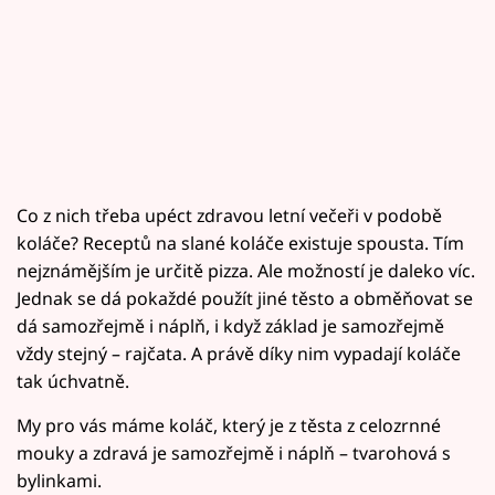
Co z nich třeba upéct zdravou letní večeři v podobě
koláče? Receptů na slané koláče existuje spousta. Tím
nejznámějším je určitě pizza. Ale možností je daleko víc.
Jednak se dá pokaždé použít jiné těsto a obměňovat se
dá samozřejmě i náplň, i když základ je samozřejmě
vždy stejný – rajčata. A právě díky nim vypadají koláče
tak úchvatně.
My pro vás máme koláč, který je z těsta z celozrnné
mouky a zdravá je samozřejmě i náplň – tvarohová s
bylinkami.