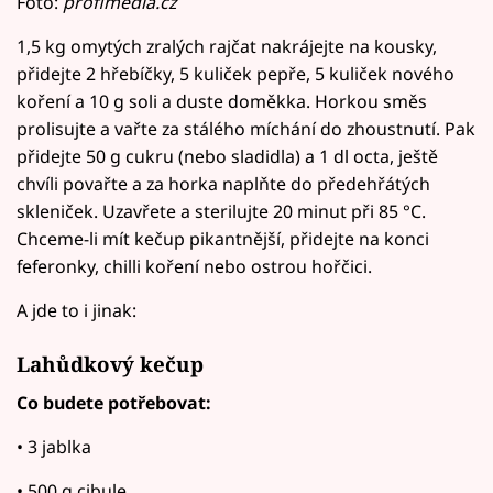
Foto:
profimedia.cz
1,5 kg omytých zralých rajčat nakrájejte na kousky,
přidejte 2 hřebíčky, 5 kuliček pepře, 5 kuliček nového
koření a 10 g soli a duste doměkka. Horkou směs
prolisujte a vařte za stálého míchání do zhoustnutí. Pak
přidejte 50 g cukru (nebo sladidla) a 1 dl octa, ještě
chvíli povařte a za horka naplňte do předehřátých
skleniček. Uzavřete a sterilujte 20 minut při 85 °C.
Chceme-li mít kečup pikantnější, přidejte na konci
feferonky, chilli koření nebo ostrou hořčici.
A jde to i jinak:
Lahůdkový kečup
Co budete potřebovat:
• 3 jablka
• 500 g cibule