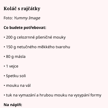
Koláč s rajčátky
Foto:
Yummy Image
Co budete potřebovat:
• 200 g celozrnné pšeničné mouky
• 150 g netučného měkkého tvarohu
• 80 g másla
• 1 vejce
• špetku soli
• mouku na vál
• tuk na vymazání a hrubou mouku na vysypání formy
Na náplň: