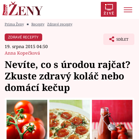
ŽIVĚ
Prima Ženy
■
Recepty
Zdravé recepty
Trendy:
Polabí
Inspekce
Prostřeno!
AYTO?
ZDRAVÉ RECEPTY
SDÍLET
Módní alarm
Zrádci
Proměny
19. srpna 2015 04:50
Anna Kopečková
Nevíte, co s úrodou rajčat?
Zkuste zdravý koláč nebo
Témata
domácí kečup
Celebrity
Vztahy
Seriály