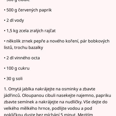
• 500 g červených paprik
• 2 dl vody
• 1,5 kg zcela zralých rajčat
• několik zrnek pepře a nového koření, pár bobkových
listů, trochu bazalky
• 2 dl vinného octa
• 100 g cukru
• 30 g soli
1. Omytá jablka nakrájejte na osminky a zbavte
jádřinců. Oloupanou cibuli nasekejte najemno, papriku
zbavte semínek a nakrájejte na nudličky. Vše dejte do
velkého mělkého hrnce, podlijte vodou a pod
pokličkou duste bez míchání 5 minut. Mezitím