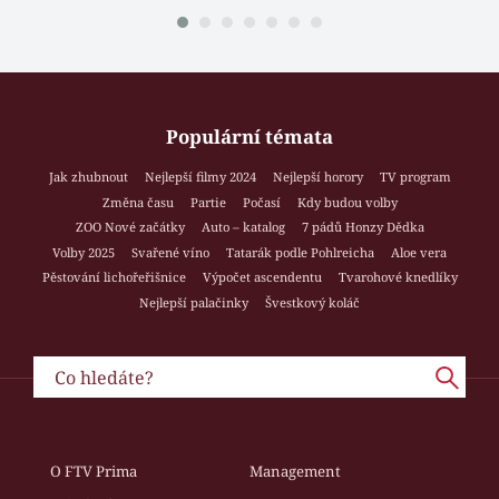
Populární témata
Jak zhubnout
Nejlepší filmy 2024
Nejlepší horory
TV program
Změna času
Partie
Počasí
Kdy budou volby
ZOO Nové začátky
Auto – katalog
7 pádů Honzy Dědka
Volby 2025
Svařené víno
Tatarák podle Pohlreicha
Aloe vera
Pěstování lichořeřišnice
Výpočet ascendentu
Tvarohové knedlíky
Nejlepší palačinky
Švestkový koláč
O FTV Prima
Management