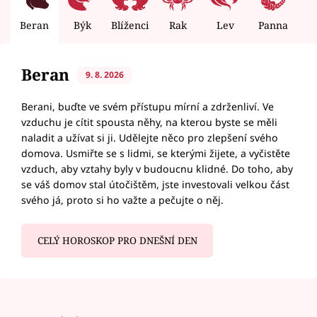
Beran
Býk
Blíženci
Rak
Lev
Panna
V
Beran
9. 8. 2026
Berani, buďte ve svém přístupu mírní a zdrženliví. Ve
vzduchu je cítit spousta něhy, na kterou byste se měli
naladit a užívat si ji. Udělejte něco pro zlepšení svého
domova. Usmiřte se s lidmi, se kterými žijete, a vyčistěte
vzduch, aby vztahy byly v budoucnu klidné. Do toho, aby
se váš domov stal útočištěm, jste investovali velkou část
svého já, proto si ho važte a pečujte o něj.
CELÝ HOROSKOP PRO DNEŠNÍ DEN