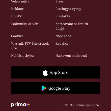
Volná místa
Press
Reklama
Castingy a výzvy
HbbTV
Kontakty
Podmínky užívání
Zpracování osobních
údajů
Cookies
Nápověda
Vlastník FTV Prima spol.
Redakce
s r.o.
Nahlásit chybu
Nastavení soukromí
App Store
Google Play
© FTV Prima spol. s r.o.