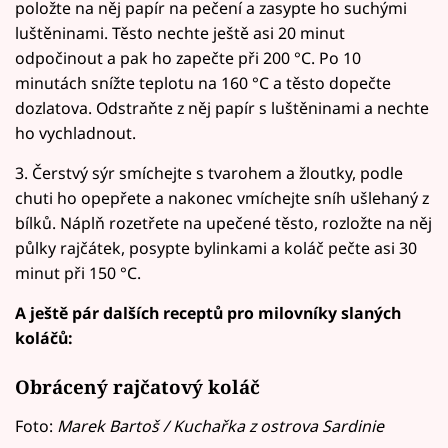
položte na něj papír na pečení a zasypte ho suchými
luštěninami. Těsto nechte ještě asi 20 minut
odpočinout a pak ho zapečte při 200 °C. Po 10
minutách snížte teplotu na 160 °C a těsto dopečte
dozlatova. Odstraňte z něj papír s luštěninami a nechte
ho vychladnout.
3. Čerstvý sýr smíchejte s tvarohem a žloutky, podle
chuti ho opepřete a nakonec vmíchejte sníh ušlehaný z
bílků. Náplň rozetřete na upečené těsto, rozložte na něj
půlky rajčátek, posypte bylinkami a koláč pečte asi 30
minut při 150 °C.
A ještě pár dalších receptů pro milovníky slaných
koláčů:
Obrácený rajčatový koláč
Foto:
Marek Bartoš / Kuchařka z ostrova Sardinie