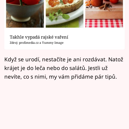
Horoskopy
Sledujte prima+
Filmový festival Karlovy Vary
Takhle vypadá rajské vaření
Pořady
Zdroj: profimedia.cz a Yummy Image
Mámy sobě
Když se urodí, nestačíte je ani rozdávat. Natož
krájet je do leča nebo do salátů. Jestli už
Přihlášení
nevíte, co s nimi, my vám přidáme pár tipů.
Sledujte nás