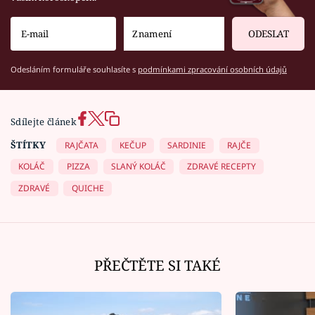
ODESLAT
Odesláním formuláře souhlasíte s
podmínkami zpracování osobních údajů
Sdílejte článek
ŠTÍTKY
RAJČATA
KEČUP
SARDINIE
RAJČE
KOLÁČ
PIZZA
SLANÝ KOLÁČ
ZDRAVÉ RECEPTY
ZDRAVÉ
QUICHE
PŘEČTĚTE SI TAKÉ