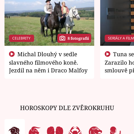
CELEBRITY
SERIÁLY A FIL
8 fotografií
Michal Dlouhý v sedle
Tuna se chtěl vrátit domů.
slavného filmového koně.
Zarazilo ho
Jezdil na něm i Draco Malfoy
smlouvě př
zemřít
HOROSKOPY DLE ZVĚROKRUHU