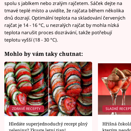
spolu s jablkem nebo zralým rajčetem. Sáček dejte na
tmavé teplé místo a uvidíte, že rajčata během několika
dnů dozrají. Optimální teplota na skladování červených
rajčat je 14 - 16 °C, u nezralých rajčat by mohla nízká
teplota narušit proces dozrávání, takže potřebují
teplotu vyšší (18 - 30 °C).
Mohlo by vám taky chutnat:
ZDRAVÉ RECEPTY
SLADKÉ RECEP
Hledáte superjednoduchý recept plný
Hříšná čokolá
zeleniny? Zkuste letní tian!
kterým neodo