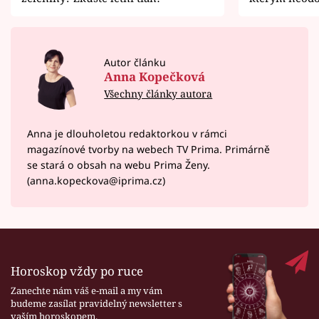
Autor článku
Anna Kopečková
Všechny články autora
Anna je dlouholetou redaktorkou v rámci
magazínové tvorby na webech TV Prima. Primárně
se stará o obsah na webu Prima Ženy.
(anna.kopeckova@iprima.cz)
Horoskop vždy po ruce
Zanechte nám váš e-mail a my vám
budeme zasílat pravidelný newsletter s
vaším horoskopem.