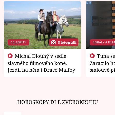
CELEBRITY
SERIÁLY A FIL
8 fotografií
Michal Dlouhý v sedle
Tuna se chtěl vrátit domů.
slavného filmového koně.
Zarazilo ho
Jezdil na něm i Draco Malfoy
smlouvě př
zemřít
HOROSKOPY DLE ZVĚROKRUHU