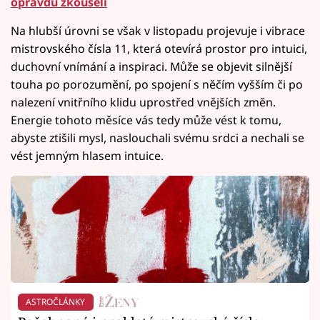
opravdu zkoušeli
Na hlubší úrovni se však v listopadu projevuje i vibrace
mistrovského čísla 11, která otevírá prostor pro intuici,
duchovní vnímání a inspiraci. Může se objevit silnější
touha po porozumění, po spojení s něčím vyšším či po
nalezení vnitřního klidu uprostřed vnějších změn.
Energie tohoto měsíce vás tedy může vést k tomu,
abyste ztišili mysl, naslouchali svému srdci a nechali se
vést jemným hlasem intuice.
ASTROČLÁNKY