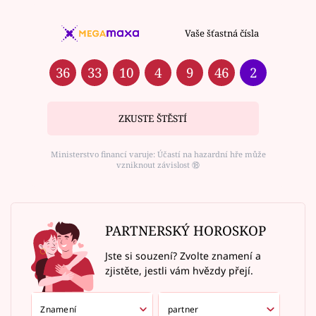
Vaše šťastná čísla
36
33
10
4
9
46
2
ZKUSTE ŠTĚSTÍ
Ministerstvo financí varuje: Účastí na hazardní hře může
vzniknout závislost ⑱
PARTNERSKÝ HOROSKOP
Jste si souzení? Zvolte znamení a
zjistěte, jestli vám hvězdy přejí.