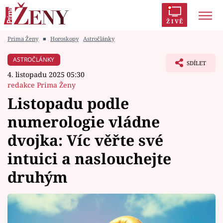
ŽIVĚ
Prima Ženy
■
Horoskopy
Astročlánky
Trendy:
Polabí
Inspekce
Prostřeno!
AYTO?
ASTROČLÁNKY
SDÍLET
Módní alarm
Zrádci
Proměny
4. listopadu 2025 05:30
redakce Prima Ženy
Listopadu podle
numerologie vládne
Témata
dvojka: Víc věřte své
Celebrity
intuici a naslouchejte
druhým
Vztahy
Seriály