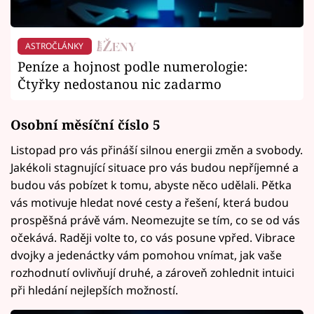
ASTROČLÁNKY
Peníze a hojnost podle numerologie:
Čtyřky nedostanou nic zadarmo
Osobní měsíční číslo 5
Listopad pro vás přináší silnou energii změn a svobody.
Jakékoli stagnující situace pro vás budou nepříjemné a
budou vás pobízet k tomu, abyste něco udělali. Pětka
vás motivuje hledat nové cesty a řešení, která budou
prospěšná právě vám. Neomezujte se tím, co se od vás
očekává. Raději volte to, co vás posune vpřed. Vibrace
dvojky a jedenáctky vám pomohou vnímat, jak vaše
rozhodnutí ovlivňují druhé, a zároveň zohlednit intuici
při hledání nejlepších možností.