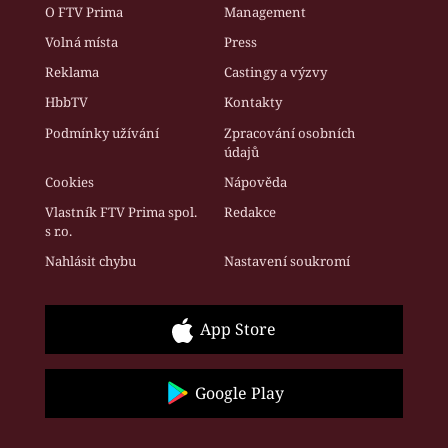
O FTV Prima
Management
Volná místa
Press
Reklama
Castingy a výzvy
HbbTV
Kontakty
Podmínky užívání
Zpracování osobních
údajů
Cookies
Nápověda
Vlastník FTV Prima spol.
Redakce
s r.o.
Nahlásit chybu
Nastavení soukromí
App Store
Google Play