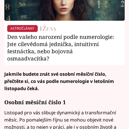
ASTROČLÁNKY
Den vašeho narození podle numerologie:
Jste cílevědomá jednička, intuitivní
šestnáctka, nebo bojovná
osmaadvacítka?
Jakmile budete znát své osobní měsíční číslo,
přečtěte si, co vás podle numerologie v letošním
listopadu čeká.
Osobní měsíční číslo 1
Listopad pro vás slibuje dynamický a transformační
měsíc. Po pomalejším říjnu se mohou objevit nové
možnosti, a to nejen v práci, ale i v osobním životě a