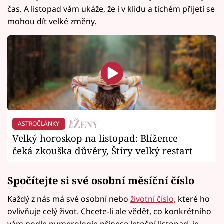
čas. A listopad vám ukáže, že i v klidu a tichém přijetí se
mohou dít velké změny.
ASTROČLÁNKY
Velký horoskop na listopad: Blížence
čeká zkouška důvěry, Štíry velký restart
Spočítejte si své osobní měsíční číslo
Každý z nás má své osobní nebo
životní číslo,
které ho
ovlivňuje celý život. Chcete-li ale vědět, co konkrétního