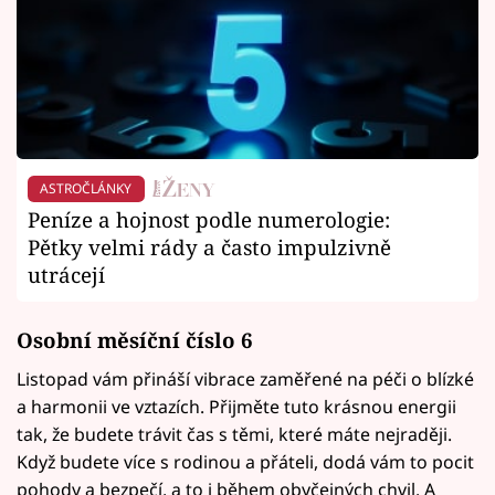
ASTROČLÁNKY
Peníze a hojnost podle numerologie:
Pětky velmi rády a často impulzivně
utrácejí
Osobní měsíční číslo 6
Listopad vám přináší vibrace zaměřené na péči o blízké
a harmonii ve vztazích. Přijměte tuto krásnou energii
tak, že budete trávit čas s těmi, které máte nejraději.
Když budete více s rodinou a přáteli, dodá vám to pocit
pohody a bezpečí, a to i během obyčejných chvil. A