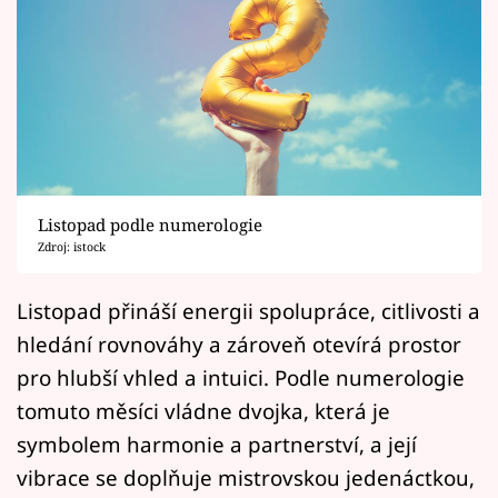
Horoskopy
Sledujte prima+
Filmový festival Karlovy Vary
Pořady
Mámy sobě
Listopad podle numerologie
Zdroj: istock
Přihlášení
Listopad přináší energii spolupráce, citlivosti a
hledání rovnováhy a zároveň otevírá prostor
pro hlubší vhled a intuici. Podle numerologie
Sledujte nás
tomuto měsíci vládne dvojka, která je
symbolem harmonie a partnerství, a její
vibrace se doplňuje mistrovskou jedenáctkou,