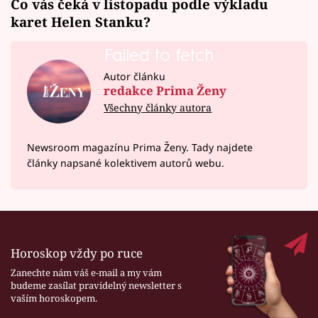
Co vás čeká v listopadu podle výkladu
karet Helen Stanku?
Failed to fetch
Autor článku
redakce Prima Ženy
Všechny články autora
Newsroom magazínu Prima Ženy. Tady najdete
články napsané kolektivem autorů webu.
Horoskop vždy po ruce
Zanechte nám váš e-mail a my vám
budeme zasílat pravidelný newsletter s
vaším horoskopem.