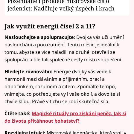
Požehnané i prokleté mistrovské číslo
jedenáct: Naděluje velký úspěch i krach
Jak využít energii čísel 2 a 11?
Naslouchejte a spolupracujte:
Dvojka vás učí umění
naslouchání a porozumění. Tento měsíc je ideální k
tomu, abyste se více naladili na druhé, otevřeli se
spolupráci a hledali společné cesty místo soupeření.
Hledejte rovnováhu:
Energie dvojky vás vede k
harmonii mezi dáváním a přijímáním, prací a
odpočinkem, rozumem a citem. Zpomalte tempo,
vnímejte, co potřebujete vy i vaše okolí, a dovolte si
chvíle klidu. Právě v tichu se rodí skutečná síla.
Čtěte také:
Magické rituály pro získání peněz. Jak si
do života přitáhnout bohatství?
Rozvíjejte intuici:
Mistrovská jedenáctka, která stojí v