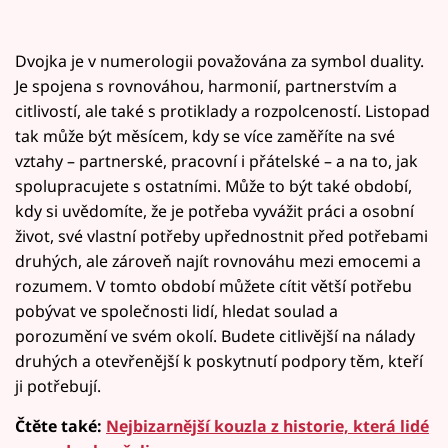
Dvojka je v numerologii považována za symbol duality.
Je spojena s rovnováhou, harmonií, partnerstvím a
citlivostí, ale také s protiklady a rozpolceností. Listopad
tak může být měsícem, kdy se více zaměříte na své
vztahy – partnerské, pracovní i přátelské – a na to, jak
spolupracujete s ostatními. Může to být také období,
kdy si uvědomíte, že je potřeba vyvážit práci a osobní
život, své vlastní potřeby upřednostnit před potřebami
druhých, ale zároveň najít rovnováhu mezi emocemi a
rozumem. V tomto období můžete cítit větší potřebu
pobývat ve společnosti lidí, hledat soulad a
porozumění ve svém okolí. Budete citlivější na nálady
druhých a otevřenější k poskytnutí podpory těm, kteří
ji potřebují.
Čtěte také:
Nejbizarnější kouzla z historie, která lidé