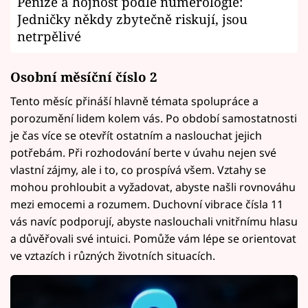
Peníze a hojnost podle numerologie:
Jedničky někdy zbytečně riskují, jsou
netrpělivé
Osobní měsíční číslo 2
Tento měsíc přináší hlavně témata spolupráce a
porozumění lidem kolem vás. Po období samostatnosti
je čas více se otevřít ostatním a naslouchat jejich
potřebám. Při rozhodování berte v úvahu nejen své
vlastní zájmy, ale i to, co prospívá všem. Vztahy se
mohou prohloubit a vyžadovat, abyste našli rovnováhu
mezi emocemi a rozumem. Duchovní vibrace čísla 11
vás navíc podporují, abyste naslouchali vnitřnímu hlasu
a důvěřovali své intuici. Pomůže vám lépe se orientovat
ve vztazích i různých životních situacích.