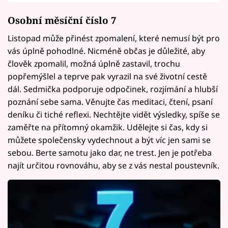
Osobní měsíční číslo 7
Listopad může přinést zpomalení, které nemusí být pro
vás úplně pohodlné. Nicméně občas je důležité, aby
člověk zpomalil, možná úplně zastavil, trochu
popřemýšlel a teprve pak vyrazil na své životní cestě
dál. Sedmička podporuje odpočinek, rozjímání a hlubší
poznání sebe sama. Věnujte čas meditaci, čtení, psaní
deníku či tiché reflexi. Nechtějte vidět výsledky, spíše se
zaměřte na přítomný okamžik. Udělejte si čas, kdy si
můžete společensky vydechnout a být víc jen sami se
sebou. Berte samotu jako dar, ne trest. Jen je potřeba
najít určitou rovnováhu, aby se z vás nestal poustevník.