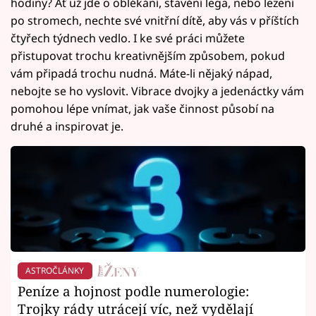
hodiny? Ať už jde o oblékání, stavění lega, nebo lezení
po stromech, nechte své vnitřní dítě, aby vás v příštích
čtyřech týdnech vedlo. I ke své práci můžete
přistupovat trochu kreativnějším způsobem, pokud
vám připadá trochu nudná. Máte-li nějaký nápad,
nebojte se ho vyslovit. Vibrace dvojky a jedenáctky vám
pomohou lépe vnímat, jak vaše činnost působí na
druhé a inspirovat je.
ASTROČLÁNKY
Peníze a hojnost podle numerologie:
Trojky rády utrácejí víc, než vydělají