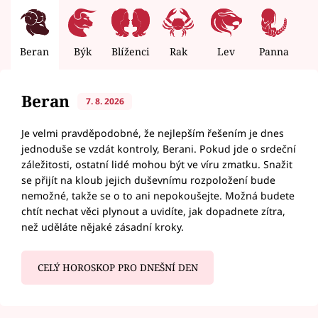
Beran
Býk
Blíženci
Rak
Lev
Panna
V
Beran
7. 8. 2026
Je velmi pravděpodobné, že nejlepším řešením je dnes
jednoduše se vzdát kontroly, Berani. Pokud jde o srdeční
záležitosti, ostatní lidé mohou být ve víru zmatku. Snažit
se přijít na kloub jejich duševnímu rozpoložení bude
nemožné, takže se o to ani nepokoušejte. Možná budete
chtít nechat věci plynout a uvidíte, jak dopadnete zítra,
než uděláte nějaké zásadní kroky.
CELÝ HOROSKOP PRO DNEŠNÍ DEN