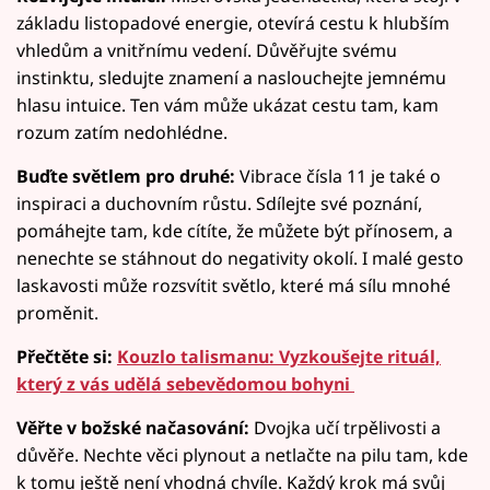
základu listopadové energie, otevírá cestu k hlubším
vhledům a vnitřnímu vedení. Důvěřujte svému
instinktu, sledujte znamení a naslouchejte jemnému
hlasu intuice. Ten vám může ukázat cestu tam, kam
rozum zatím nedohlédne.
Buďte světlem pro druhé:
Vibrace čísla 11 je také o
inspiraci a duchovním růstu. Sdílejte své poznání,
pomáhejte tam, kde cítíte, že můžete být přínosem, a
nenechte se stáhnout do negativity okolí. I malé gesto
laskavosti může rozsvítit světlo, které má sílu mnohé
proměnit.
Přečtěte si:
Kouzlo talismanu: Vyzkoušejte rituál,
který z vás udělá sebevědomou bohyni
Věřte v božské načasování:
Dvojka učí trpělivosti a
důvěře. Nechte věci plynout a netlačte na pilu tam, kde
k tomu ještě není vhodná chvíle. Každý krok má svůj