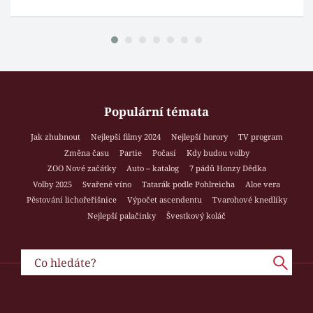
Populární témata
Jak zhubnout
Nejlepší filmy 2024
Nejlepší horory
TV program
Změna času
Partie
Počasí
Kdy budou volby
ZOO Nové začátky
Auto – katalog
7 pádů Honzy Dědka
Volby 2025
Svařené víno
Tatarák podle Pohlreicha
Aloe vera
Pěstování lichořeřišnice
Výpočet ascendentu
Tvarohové knedlíky
Nejlepší palačinky
Švestkový koláč