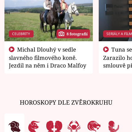
CELEBRITY
SERIÁLY A FIL
8 fotografií
Michal Dlouhý v sedle
Tuna se chtěl vrátit domů.
slavného filmového koně.
Zarazilo ho
Jezdil na něm i Draco Malfoy
smlouvě př
zemřít
HOROSKOPY DLE ZVĚROKRUHU