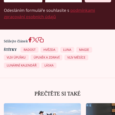
Odesláním formuláře souhlasíte s
podmínkami
zpracování osobních údajů
Sdílejte článek
ŠTÍTKY
RADOST
HVĚZDA
LUNA
MAGIE
VLIV ÚPLŇKU
ÚPLNĚK A ZDRAVÍ
VLIV MĚSÍCE
LUNÁRNÍ KALENDÁŘ
LÁSKA
PŘEČTĚTE SI TAKÉ