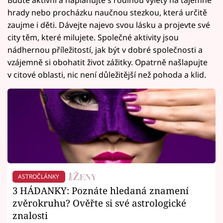
hrady nebo procházku naučnou stezkou, která určitě
zaujme i děti. Dávejte najevo svou lásku a projevte své
city těm, které milujete. Společné aktivity jsou
nádhernou příležitostí, jak být v dobré společnosti a
vzájemně si obohatit život zážitky. Opatrně našlapujte
v citové oblasti, nic není důležitější než pohoda a klid.
ASTROČLÁNKY
3 HÁDANKY: Poznáte hledaná znamení
zvěrokruhu? Ověřte si své astrologické
znalosti