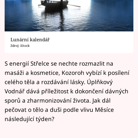
Horoskopy
Sledujte prima+
Filmový festival Karlovy Vary
Lunární kalendář
Pořady
Zdroj: iStock
Mámy sobě
S energií Střelce se nechte rozmazlit na
masáži a kosmetice, Kozoroh vybízí k posílení
Přihlášení
celého těla a rozdávání lásky. Úplňkový
Vodnář dává příležitost k dokončení dávných
sporů a zharmonizování života. Jak dál
Sledujte nás
pečovat o tělo a duši podle vlivu Měsíce
následující týden?