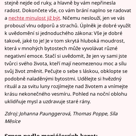
stejně nejde od ruky, a hlavně by vám nepřinesla
radost. Dokončete vše, co vám brání naplno se radovat
a
nechte minulost již být
. Ničemu neslouží, jen ve vás
probouzí vlnu odporů a strachů. Úplněk je dobré využít
k uvědomění si jednoduchého zákona: Vše je dobré
takové, jaké to je! Je v tom skrytá hluboká moudrost,
která v mnohých bytostech může vyvolávat různé
negativní emoce. Stačí si uvědomit, že jen vy sami jste
tvůrci svého života, kteří mají neomezenou moc a sílu
svůj život změnit. Pečujte o sebe s láskou, obklopte se
podobně naladěnými bytostmi. Udělejte si hvězdný
rituál a za svitu luny rozjímejte nad životem a vnímejte
krásu nekonečného vesmíru. Pohled na noční oblohu
uklidňuje mysl a uzdravuje staré rány.
Zdroj: Johanna Paunggerová, Thomas Poppe, Síla
Měsíce
Srpen podle mariášových karet: