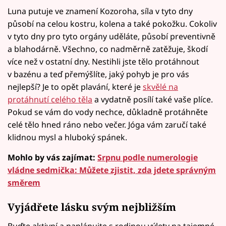
Luna putuje ve znamení Kozoroha, síla v tyto dny
působí na celou kostru, kolena a také pokožku. Cokoliv
v tyto dny pro tyto orgány uděláte, působí preventivně
a blahodárně. Všechno, co nadměrně zatěžuje, škodí
více než v ostatní dny. Nestihli jste tělo protáhnout
v bazénu a teď přemýšlíte, jaký pohyb je pro vás
nejlepší? Je to opět plavání, které je
skvělé na
protáhnutí celého těla
a vydatně posílí také vaše plíce.
Pokud se vám do vody nechce, důkladně protáhněte
celé tělo hned ráno nebo večer. Jóga vám zaručí také
klidnou mysl a hluboký spánek.
Mohlo by vás zajímat:
Srpnu podle numerologie
vládne sedmička: Můžete zjistit, zda jdete správným
směrem
Vyjádřete lásku svým nejbližším
Buďte aktivní a naplánujte s rodinou výlety na tajemné