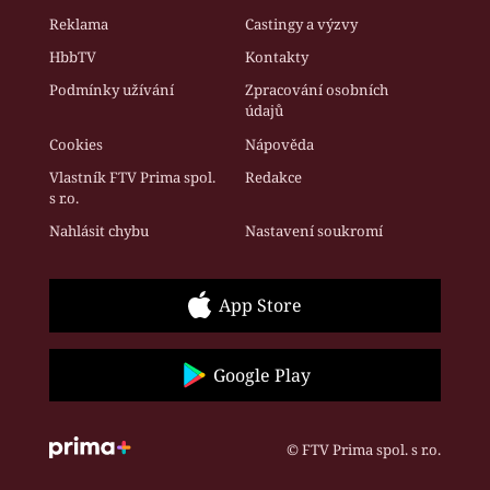
Reklama
Castingy a výzvy
HbbTV
Kontakty
Podmínky užívání
Zpracování osobních
údajů
Cookies
Nápověda
Vlastník FTV Prima spol.
Redakce
s r.o.
Nahlásit chybu
Nastavení soukromí
App Store
Google Play
© FTV Prima spol. s r.o.