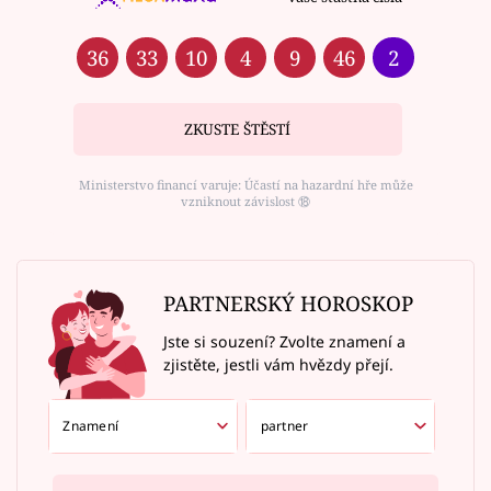
36
33
10
4
9
46
2
ZKUSTE ŠTĚSTÍ
Ministerstvo financí varuje: Účastí na hazardní hře může
vzniknout závislost ⑱
PARTNERSKÝ HOROSKOP
Jste si souzení? Zvolte znamení a
zjistěte, jestli vám hvězdy přejí.