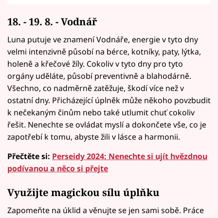
18. - 19. 8. - Vodnář
Luna putuje ve znamení Vodnáře, energie v tyto dny
velmi intenzivně působí na bérce, kotníky, paty, lýtka,
holeně a křečové žíly. Cokoliv v tyto dny pro tyto
orgány uděláte, působí preventivně a blahodárně.
Všechno, co nadměrně zatěžuje, škodí více než v
ostatní dny. Přicházející úplněk může někoho povzbudit
k nečekaným činům nebo také utlumit chuť cokoliv
řešit. Nenechte se ovládat myslí a dokončete vše, co je
zapotřebí k tomu, abyste žili v lásce a harmonii.
Přečtěte si:
Perseidy 2024: Nenechte si ujít hvězdnou
podívanou a něco si přejte
Využijte magickou sílu úplňku
Zapomeňte na úklid a věnujte se jen sami sobě. Práce