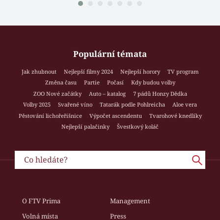
Populární témata
Jak zhubnout
Nejlepší filmy 2024
Nejlepší horory
TV program
Změna času
Partie
Počasí
Kdy budou volby
ZOO Nové začátky
Auto – katalog
7 pádů Honzy Dědka
Volby 2025
Svařené víno
Tatarák podle Pohlreicha
Aloe vera
Pěstování lichořeřišnice
Výpočet ascendentu
Tvarohové knedlíky
Nejlepší palačinky
Švestkový koláč
O FTV Prima
Management
Volná místa
Press