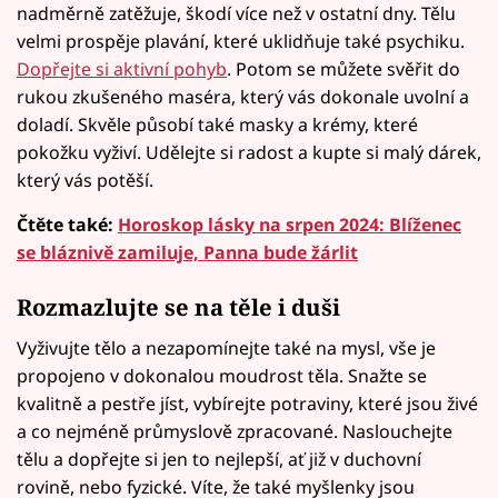
nadměrně zatěžuje, škodí více než v ostatní dny. Tělu
velmi prospěje plavání, které uklidňuje také psychiku.
Dopřejte si aktivní pohyb
. Potom se můžete svěřit do
rukou zkušeného maséra, který vás dokonale uvolní a
doladí. Skvěle působí také masky a krémy, které
pokožku vyživí. Udělejte si radost a kupte si malý dárek,
který vás potěší.
Čtěte také:
Horoskop lásky na srpen 2024: Blíženec
se bláznivě zamiluje, Panna bude žárlit
Rozmazlujte se na těle i duši
Vyživujte tělo a nezapomínejte také na mysl, vše je
propojeno v dokonalou moudrost těla. Snažte se
kvalitně a pestře jíst, vybírejte potraviny, které jsou živé
a co nejméně průmyslově zpracované. Naslouchejte
tělu a dopřejte si jen to nejlepší, ať již v duchovní
rovině, nebo fyzické. Víte, že také myšlenky jsou