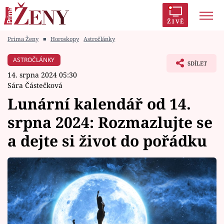
ŽIVĚ
Prima Ženy
■
Horoskopy
Astročlánky
Trendy:
Polabí
Inspekce
Prostřeno!
AYTO?
ASTROČLÁNKY
SDÍLET
Módní alarm
Zrádci
Proměny
14. srpna 2024 05:30
Sára Částečková
Lunární kalendář od 14.
srpna 2024: Rozmazlujte se
Témata
a dejte si život do pořádku
Celebrity
Vztahy
Seriály