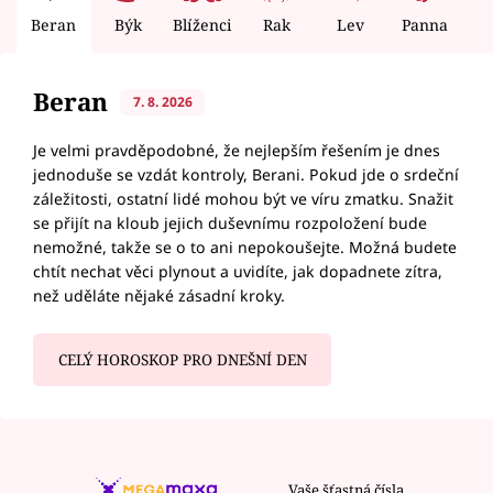
Beran
Býk
Blíženci
Rak
Lev
Panna
V
Beran
7. 8. 2026
Je velmi pravděpodobné, že nejlepším řešením je dnes
jednoduše se vzdát kontroly, Berani. Pokud jde o srdeční
záležitosti, ostatní lidé mohou být ve víru zmatku. Snažit
se přijít na kloub jejich duševnímu rozpoložení bude
nemožné, takže se o to ani nepokoušejte. Možná budete
chtít nechat věci plynout a uvidíte, jak dopadnete zítra,
než uděláte nějaké zásadní kroky.
CELÝ HOROSKOP PRO DNEŠNÍ DEN
Vaše šťastná čísla