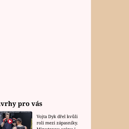
vrhy pro vás
Vojta Dyk dřel kvůli
roli mezi zápasníky.
Minutovou scénu jel