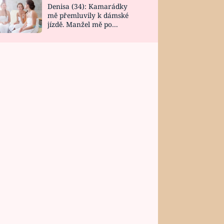
Denisa (34): Kamarádky
mě přemluvily k dámské
jízdě. Manžel mě po
návratu zaskočil