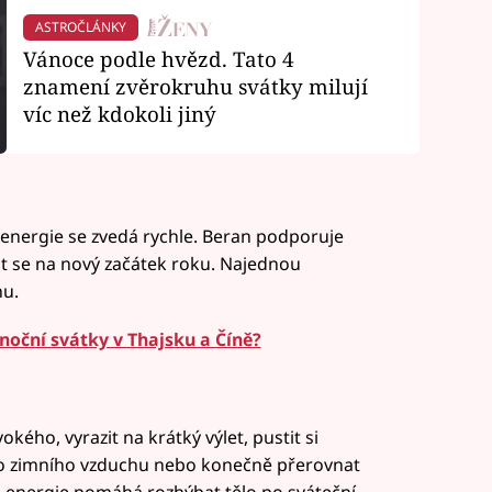
ASTROČLÁNKY
Vánoce podle hvězd. Tato 4
znamení zvěrokruhu svátky milují
víc než kdokoli jiný
 energie se zvedá rychle. Beran podporuje
tat se na nový začátek roku. Najednou
hu.
ánoční svátky v Thajsku a Číně?
kého, vyrazit na krátký výlet, pustit si
o zimního vzduchu nebo konečně přerovnat
to energie pomáhá rozhýbat tělo po sváteční