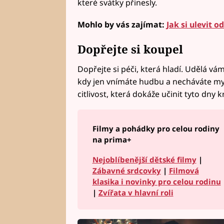
které svátky přinesly.
Mohlo by vás zajímat:
Jak si ulevit 
Dopřejte si koupel
Dopřejte si péči, která hladí. Udělá vá
kdy jen vnímáte hudbu a necháváte myš
citlivost, která dokáže učinit tyto dny k
Filmy a pohádky pro celou rodiny
na prima+
Nejoblíbenější dětské filmy
|
Zábavné srdcovky
|
Filmová
klasika i novinky pro celou rodinu
|
Zvířata v hlavní roli