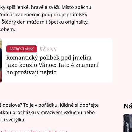
y spíš lehké, hravé a svěží. Místo spěchu
 Vodnářova energie podporuje přátelský
 Štědrý den může mít špetku originality,
ůsobem.
ASTROČLÁNKY
Romantický polibek pod jmelím
jako kouzlo Vánoc: Tato 4 znamení
ho prožívají nejvíc
Ná
 doslova? To je v pořádku. Klidně si dopřejte
rátkou procházku v mrazivém vzduchu nebo
ící světýlka.