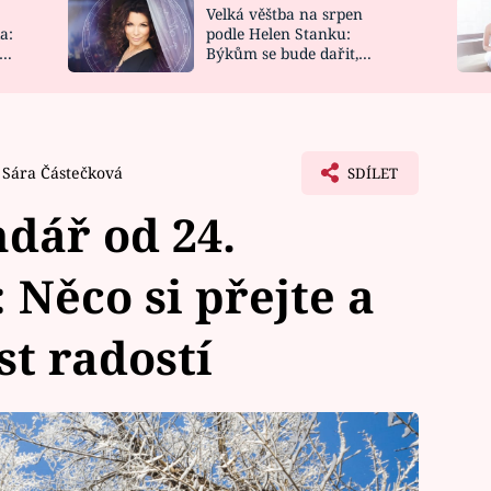
Velká věštba na srpen
NOVINKY
ZAHRADA
a:
podle Helen Stanku:
y
Býkům se bude dařit,
VIDEORECEPTY
DESIGN
Vodnáře čeká jízda
Sára Částečková
SDÍLET
dář od 24.
 Něco si přejte a
st radostí