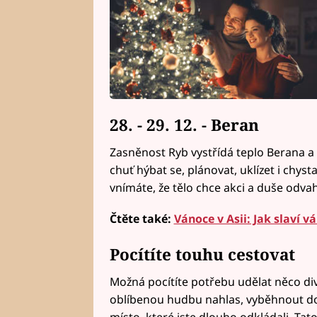
28. - 29. 12. - Beran
Zasněnost Ryb vystřídá teplo Berana a
chuť hýbat se, plánovat, uklízet i chys
vnímáte, že tělo chce akci a duše odva
Čtěte také:
Vánoce v Asii: Jak slaví v
Pocítíte touhu cestovat
Možná pocítíte potřebu udělat něco divo
oblíbenou hudbu nahlas, vyběhnout d
místo, které jste dlouho odkládali. Ta