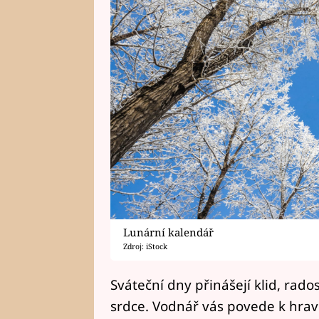
Lunární kalendář
Zdroj: iStock
Sváteční dny přinášejí klid, rado
srdce. Vodnář vás povede k hravo