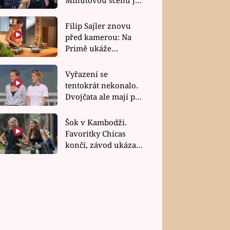
bez dubla
Filip Sajler znovu
před kamerou: Na
Primě ukáže
poctivou kuchyni i
rychlé recepty
Vyřazení se
tentokrát nekonalo.
Dvojčata ale mají po
uzavření třetí etapy
závodu nůž na krku
Šok v Kambodži.
Favoritky Chicas
končí, závod ukázal
svou nejtvrdší tvář