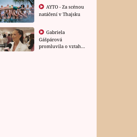
AYTO - Za scénou
natáčení v Thajsku
Gabriela
Gášpárová
promluvila o vztahu
a zakládání rodiny