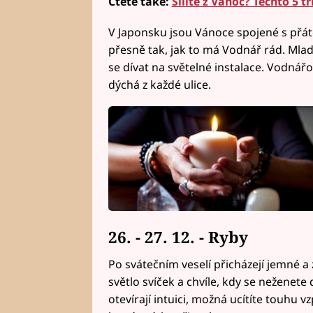
Čtěte také:
Šílíte z Vánoc? Těchto 5 
V Japonsku jsou Vánoce spojené s přát
přesně tak, jak to má Vodnář rád. Mladí 
se dívat na světelné instalace. Vodná
dýchá z každé ulice.
26. - 27. 12. - Ryby
Po svátečním veselí přicházejí jemné a
světlo svíček a chvíle, kdy se neženete
otevírají intuici, možná ucítíte touhu v