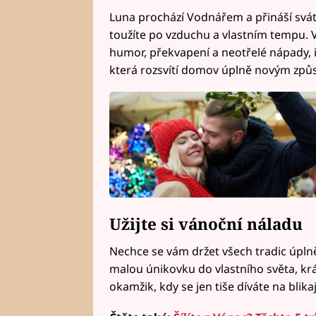
Luna prochází Vodnářem a přináší svátk
toužíte po vzduchu a vlastním tempu.
humor, překvapení a neotřelé nápady, i
která rozsvítí domov úplně novým zp
Užijte si vánoční náladu
Nechce se vám držet všech tradic úplně
malou únikovku do vlastního světa, k
okamžik, kdy se jen tiše díváte na blikaj