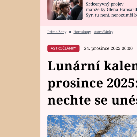
Srdceryvný projev
SNÁŘ
CELEBRITY
manželky Glena Hansard
Syn tu není, nerozuměl b
HOROSKOP NA
VAŘENÍ
tomu, vysvětlila
ROK 2023
Prima Ženy
■
Horoskopy
Astročlánky
24. prosince 2025 06:00
ASTROČLÁNKY
Lunární kalen
prosince 2025:
nechte se uné