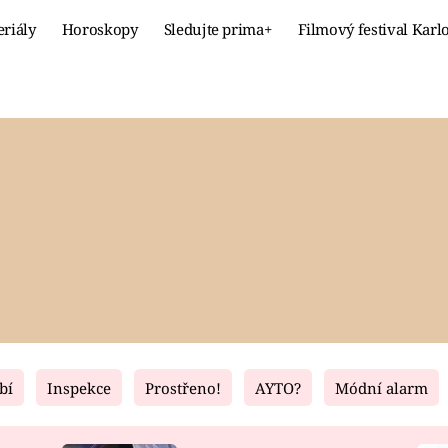
eriály
Horoskopy
Sledujte prima+
Filmový festival Karl
Celebrity
Recept
MÓDA A KRÁSA
HLAVNÍ JÍ
VZTAHY A SEX
SLADKÉ
PRIMA MAMINKA
ZDRAVÉ
bí
Inspekce
Prostřeno!
AYTO?
Módní alarm
Fresh
Living
RECEPTY
BYDLENÍ