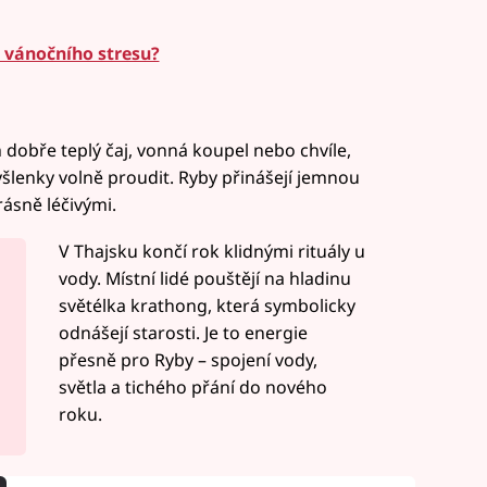
od vánočního stresu?
m dobře teplý čaj, vonná koupel nebo chvíle,
lenky volně proudit. Ryby přinášejí jemnou
rásně léčivými.
V Thajsku končí rok klidnými rituály u
vody. Místní lidé pouštějí na hladinu
světélka krathong, která symbolicky
odnášejí starosti. Je to energie
přesně pro Ryby – spojení vody,
světla a tichého přání do nového
roku.