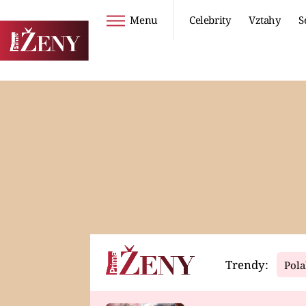
Menu
Celebrity
Vztahy
S
Seriály
Životní styl
ZOO
DIETY A HUBNUTÍ
PROSTŘENO!
CESTOVÁNÍ A
DOVOLENÁ
DUCH
ZDRAVÍ
Trendy:
Pola
Horoskopy
Video
ASTROČLÁNKY
SERIÁLY