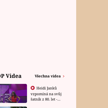
P Videa
Všechna videa
Heidi Janků
vzpomíná na svůj
šatník z 80. let -
Shopaholičky