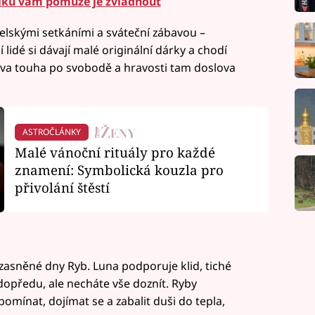
triků vám pomůže je zvládnout
elskými setkáními a sváteční zábavou –
lidé si dávají malé originální dárky a chodí
řova touha po svobodě a hravosti tam doslova
ASTROČLÁNKY
Malé vánoční rituály pro každé
znamení: Symbolická kouzla pro
přivolání štěstí
 zasněné dny Ryb. Luna podporuje klid, tiché
 dopředu, ale necháte vše doznít. Ryby
zpomínat, dojímat se a zabalit duši do tepla,