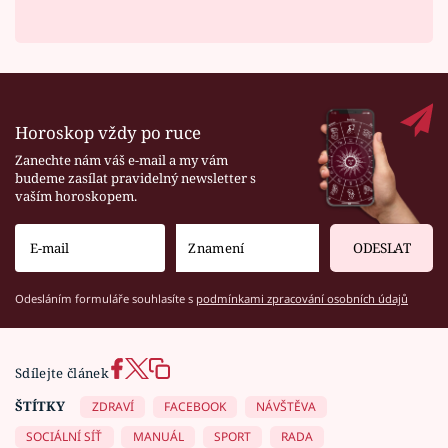
Horoskop vždy po ruce
Zanechte nám váš e-mail a my vám
budeme zasílat pravidelný newsletter s
vaším horoskopem.
ODESLAT
Odesláním formuláře souhlasíte s
podmínkami zpracování osobních údajů
Sdílejte článek
ŠTÍTKY
ZDRAVÍ
FACEBOOK
NÁVŠTĚVA
SOCIÁLNÍ SÍŤ
MANUÁL
SPORT
RADA