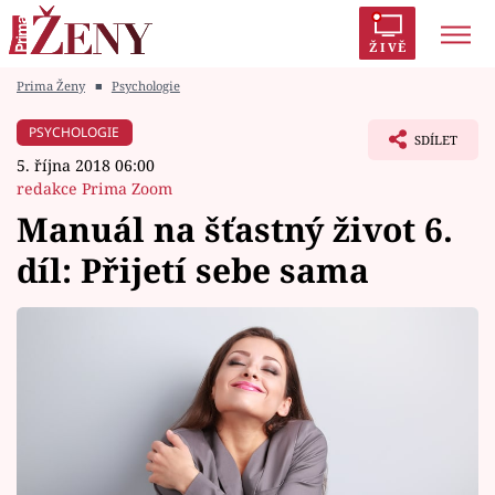
ŽIVĚ
Prima Ženy
■
Psychologie
Trendy:
Polabí
Inspekce
Prostřeno!
AYTO?
PSYCHOLOGIE
SDÍLET
Módní alarm
Zrádci
Proměny
5. října 2018 06:00
redakce Prima Zoom
Manuál na šťastný život 6.
díl: Přijetí sebe sama
Témata
Celebrity
Vztahy
Seriály