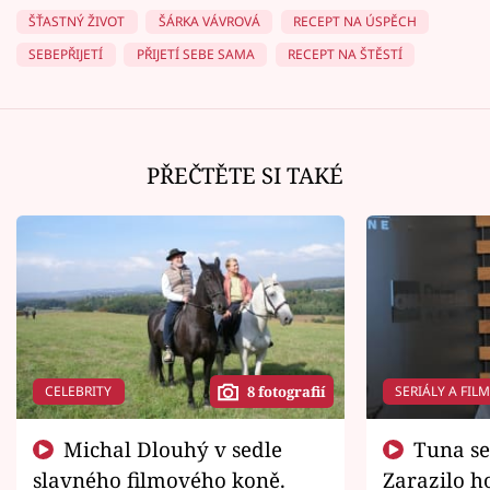
ŠŤASTNÝ ŽIVOT
ŠÁRKA VÁVROVÁ
RECEPT NA ÚSPĚCH
SEBEPŘIJETÍ
PŘIJETÍ SEBE SAMA
RECEPT NA ŠTĚSTÍ
PŘEČTĚTE SI TAKÉ
CELEBRITY
SERIÁLY A FIL
8 fotografií
Michal Dlouhý v sedle
Tuna se chtěl vrátit domů.
slavného filmového koně.
Zarazilo ho