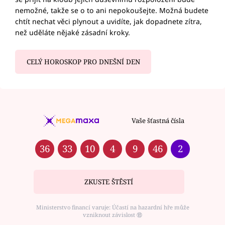
nemožné, takže se o to ani nepokoušejte. Možná budete
chtít nechat věci plynout a uvidíte, jak dopadnete zítra,
než uděláte nějaké zásadní kroky.
CELÝ HOROSKOP PRO DNEŠNÍ DEN
Vaše šťastná čísla
36
33
10
4
9
46
2
ZKUSTE ŠTĚSTÍ
Ministerstvo financí varuje: Účastí na hazardní hře může
vzniknout závislost ⑱