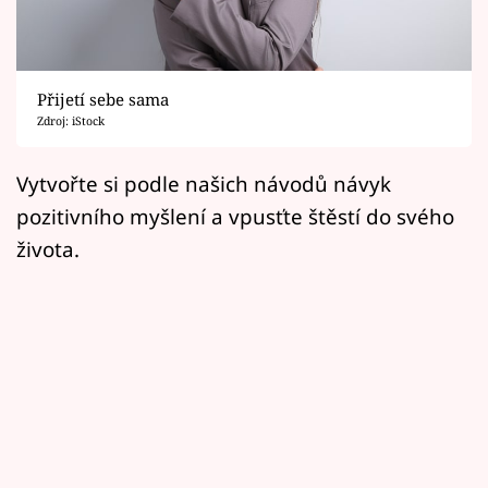
Horoskopy
Sledujte prima+
Přijetí sebe sama
Filmový festival Karlovy Vary
Zdroj: iStock
Pořady
Vytvořte si podle našich návodů návyk
pozitivního myšlení a vpusťte štěstí do svého
Mámy sobě
života.
Přihlášení
Sledujte nás