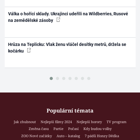
Válka o hořící sklady. Ukrajinci udeřili na Wildberries, Rusové
na zemědělské zásoby
Hrůza na Teplicku: Vlak ženu vláčel desítky metrů, držela se
kočárku
Populární témata
Jak zhubnout
Nejlepší filmy 2024
Nejlepší horory
TV program
Změna času
Partie
Počasí
Kdy budou volby
ZOO Nové začátky
Auto – katalog
7 pádů Honzy Dědka