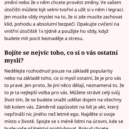
změní nebo že v něm chcete provést změny. Ve vašem
útočišti můžete být velmi tvořiví a užít si v něm i legraci.
Jen musíte vždy myslet na to, že si zde musíte zachovat
klid, pohodu a absolutní bezpečí. Opakujte cvičení na
vnitřní útočiště 1x týdně a použijte ho vždy, když
budete mít pocit beznaděje a stresu.
Bojíte se nejvíc toho, co si o vás ostatní
myslí?
Nedělejte rozhodnutí pouze na základě popularity
nebo na základě toho, co si myslí ostatní, že je pro vás
to pravé. Jen proto, že jiní něco dělají, neznamená to, že
to je ta nejlepší volba pro vás. Můžete strávit celý svůj
život tím, že se budete snažit udělat dojem na všechny
lidi kolem vás. Záměrně zapůsobit na lidi je akt, který
nepřináší nic jiného než letmé ego. Najděte si svoje
místo v životě. Spojte se s méně lidmi na úrovni, kde se
bude vaše přátelství prohlubovat. Pokud chcete