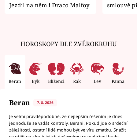
Jezdil na něm i Draco Malfoy
smlouvě př
zemřít
HOROSKOPY DLE ZVĚROKRUHU
Beran
Býk
Blíženci
Rak
Lev
Panna
V
Beran
7. 8. 2026
Je velmi pravděpodobné, že nejlepším řešením je dnes
jednoduše se vzdát kontroly, Berani. Pokud jde o srdeční
záležitosti, ostatní lidé mohou být ve víru zmatku. Snažit
se přijít na kloub jejich duševnímu rozpoložení bude