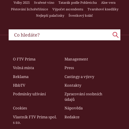
Volby 2025
Svařené víno
Tatarák podle Pohlreicha
Aloe vera
Pěstování lichořeřišnice
Výpočet ascendentu
Tvarohové knedlíky
Nejlepší palačinky
Švestkový koláč
O FTV Prima
Management
Volná místa
Press
Reklama
Castingy a výzvy
HbbTV
Kontakty
Podmínky užívání
Zpracování osobních
údajů
Cookies
Nápověda
Vlastník FTV Prima spol.
Redakce
s r.o.