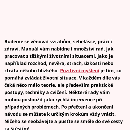
Budeme se věnovat vztahům, sebelásce, práci i
zdraví. Manuál vám nabídne i množství rad, jak
pracovat s těžkými životními situacemi, jako je
například rozchod, nevěra, strach, úzkosti nebo
ztráta někoho blízkého.
Pozitivní myšlení
je tím, co
pomáhá zvládat životní situace. V každém díle vás
čeká něco málo teorie, ale především praktické
postupy, techniky a cvičení. Některé rady vám
mohou posloužit jako rychlá intervence při
případných problémech. Po přečtení a ukončení
návodu se můžete k určitým krokům vždy vrátit.
Ničeho se neobávejte a pusťte se směle do své cesty
za štěstím!