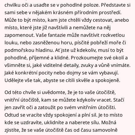
chvilku oči a usaďte se v pohodlné poloze. Představte si
sami sebe v nějakém krásném přírodním prostředí.
Může to být místo, kam jste chtěli vždy cestovat, anebo
místo, které jste již navštívili a nemůžete na něj
zapomenout. Vaše fantazie může navštívit rozkvetlou
louku, nebo zasněženou horu, písčité pobřeží moře či
podmořskou hladinu. Ať jste už kdekoliv, musí to být
pohodlné, příjemné a klidné. Prozkoumejte své okolí a
všimněte si, jaké viditelné detaily, zvuky a vůně vnímáte.
Jaké konkrétní pocity nebo dojmy se vám vybavují.
Udělejte vše tak, abyste se cítili skvěle a spokojeně.
Od této chvíle si uvědomte, že je to vaše útočiště,
vnitřní útočiště, kam se můžete kdykoliv vracet. Stačí
jen zavřít oči a zatoužit po svém vnitřním útočišti.
Odtud se vracíte vždy spokojení a plní sil. Je to místo
kde se uzdravíte, uklidníte a naberete sílu. Možná
zjistíte, že se vaše útočiště čas od času samovolně