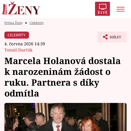
ŽIVĚ
Prima Ženy
■
Celebrity
Trendy:
Polabí
Inspekce
Prostřeno!
AYTO?
CELEBRITY
SDÍLET
Módní alarm
Zrádci
Proměny
4. června 2026 14:39
Tomáš Durčák
Marcela Holanová dostala
k narozeninám žádost o
Témata
ruku. Partnera s díky
Celebrity
odmítla
Vztahy
Seriály