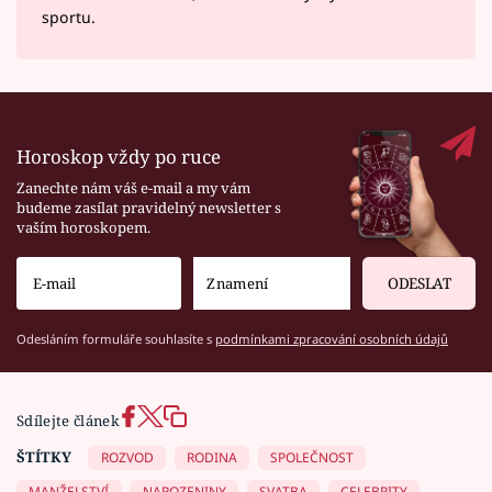
sportu.
Horoskop vždy po ruce
Zanechte nám váš e-mail a my vám
budeme zasílat pravidelný newsletter s
vaším horoskopem.
ODESLAT
Odesláním formuláře souhlasíte s
podmínkami zpracování osobních údajů
Sdílejte článek
ŠTÍTKY
ROZVOD
RODINA
SPOLEČNOST
MANŽELSTVÍ
NAROZENINY
SVATBA
CELEBRITY