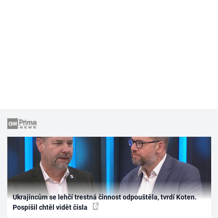
Ukrajincům se lehčí trestná činnost odpouštěla, tvrdí Koten.
Pospíšil chtěl vidět čísla