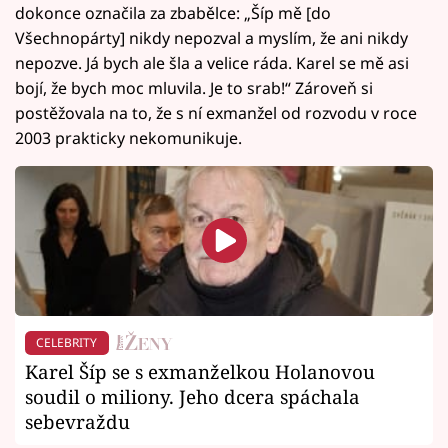
dokonce označila za zbabělce: „Šíp mě [do
Všechnopárty] nikdy nepozval a myslím, že ani nikdy
nepozve. Já bych ale šla a velice ráda. Karel se mě asi
bojí, že bych moc mluvila. Je to srab!“ Zároveň si
postěžovala na to, že s ní exmanžel od rozvodu v roce
2003 prakticky nekomunikuje.
CELEBRITY
Karel Šíp se s exmanželkou Holanovou
soudil o miliony. Jeho dcera spáchala
sebevraždu