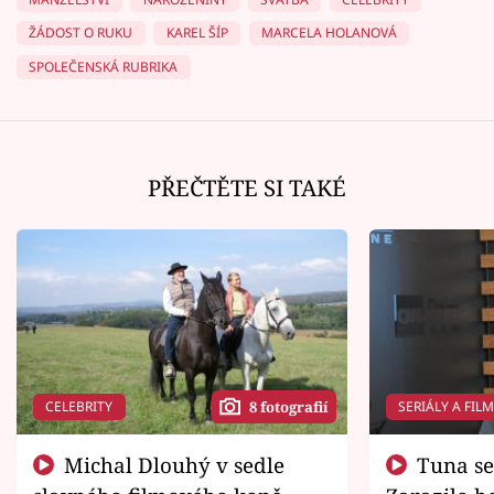
ŽÁDOST O RUKU
KAREL ŠÍP
MARCELA HOLANOVÁ
SPOLEČENSKÁ RUBRIKA
PŘEČTĚTE SI TAKÉ
CELEBRITY
SERIÁLY A FIL
8 fotografií
Michal Dlouhý v sedle
Tuna se chtěl vrátit domů.