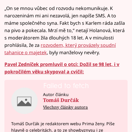
„On se mnou vůbec od rozvodu nekomunikuje. K
narozeninám mi ani nezavolá, jen napíše SMS. A to
máme společného syna. Fakt bych s Karlem ráda zašla
na pivo a pokecala. Mrzí mě to,“ netají Holanová, která
s moderátorem žila dlouhých 18 let. A v minulosti
prohlásila, že za
rozvodem, který provázely soudní
tahanice o majetek
, byly manželovy nevěry.
Pavel Zedníček promluvil o otci: Dožil se 98 let, i v
pokročilém věku skypoval a cvičil:
Failed to fetch
Autor článku
Tomáš Durčák
Všechny články autora
Tomáš Durčák je redaktorem webu Prima ženy. Píše
hlavně o celebritách, a to ze showbyznysu i ze