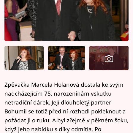
Horoskopy
Sledujte prima+
Filmový festival Karlovy Vary
Pořady
Mámy sobě
Přihlášení
Zpěvačka Marcela Holanová dostala ke svým
nadcházejícím 75. narozeninám vskutku
Sledujte nás
netradiční dárek. Její dlouholetý partner
Bohumil se totiž před ní rozhodl pokleknout a
požádat ji o ruku. A byl zřejmě v pěkném šoku,
když jeho nabídku s díky odmítla. Po