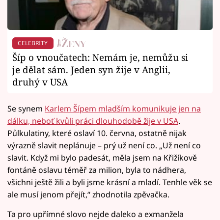
CELEBRITY
Šíp o vnoučatech: Nemám je, nemůžu si
je dělat sám. Jeden syn žije v Anglii,
druhý v USA
Se synem
Karlem Šípem mladším komunikuje jen na
dálku, neboť kvůli práci dlouhodobě žije v USA
.
Půlkulatiny, které oslaví 10. června, ostatně nijak
výrazně slavit neplánuje – prý už není co. „Už není co
slavit. Když mi bylo padesát, měla jsem na Křižíkově
fontáně oslavu téměř za milion, byla to nádhera,
všichni ještě žili a byli jsme krásní a mladí. Tenhle věk se
ale musí jenom přejít,“ zhodnotila zpěvačka.
Ta pro upřímné slovo nejde daleko a exmanžela