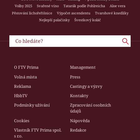
Volby 2025
Svařené víno
Tatarák podle Pohlreicha
Aloe vera
Pěstování lichořeřišnice
Výpočet ascendentu
Tvarohové knedlíky
Nejlepší palačinky
Švestkový koláč
O FTV Prima
Management
Volná místa
Press
Reklama
Castingy a výzvy
HbbTV
Kontakty
Podmínky užívání
Zpracování osobních
údajů
Cookies
Nápověda
Vlastník FTV Prima spol.
Redakce
s r.o.