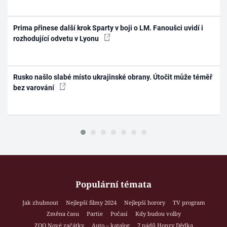
Prima přinese další krok Sparty v boji o LM. Fanoušci uvidí i
rozhodující odvetu v Lyonu
Rusko našlo slabé místo ukrajinské obrany. Útočit může téměř
bez varování
Populární témata
Jak zhubnout
Nejlepší filmy 2024
Nejlepší horory
TV program
Změna času
Partie
Počasí
Kdy budou volby
ZOO Nové začátky
Auto – katalog
7 pádů Honzy Dědka