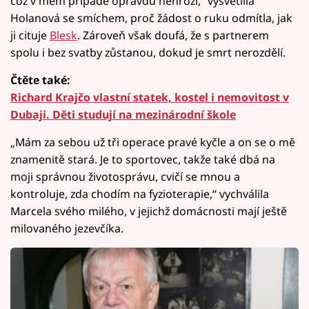
což v mém případě opravdu nehrozí,“ vysvětlila
Holanová se smíchem, proč žádost o ruku odmítla, jak
ji cituje
Blesk
. Zároveň však doufá, že s partnerem
spolu i bez svatby zůstanou, dokud je smrt nerozdělí.
Čtěte také:
Richard Krajčo vlastní statek, kostel i nemovitost v
Dubaji. Děti studují na mezinárodní škole
„Mám za sebou už tři operace pravé kyčle a on se o mě
znamenitě stará. Je to sportovec, takže také dbá na
moji správnou životosprávu, cvičí se mnou a
kontroluje, zda chodím na fyzioterapie,“ vychválila
Marcela svého milého, v jejichž domácnosti mají ještě
milovaného jezevčíka.