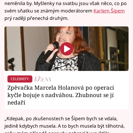
neměnila by. Myšlenky na svatbu jsou však něco, co po
svém sňatku se známým moderátorem
Karlem Šípem
prý raději přenechá druhým.
CELEBRITY
Zpěvačka Marcela Holanová po operaci
kyčle bojuje s nadváhou. Zhubnout se jí
nedaří
„Kdepak, po zkušenostech se Šípem bych se vdala,
jedině kdybych musela. A to bych musela být těhotná,