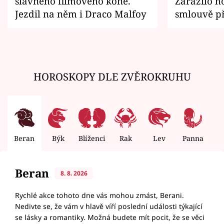
slavného filmového koně.
Zarazilo ho
Jezdil na něm i Draco Malfoy
smlouvě př
zemřít
HOROSKOPY DLE ZVĚROKRUHU
Beran
Býk
Blíženci
Rak
Lev
Panna
V
Beran
8. 8. 2026
Rychlé akce tohoto dne vás mohou zmást, Berani.
Nedivte se, že vám v hlavě víří poslední události týkající
se lásky a romantiky. Možná budete mít pocit, že se věci